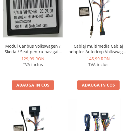
Smart
Fiat
Jeep
Volvo
Modul Canbus Volkswagen /
Cablaj multimedia Cablaj
Skoda / Seat pentru navigatii
adaptor Autodrop Volkswagen
Iveco
Android - AD-BGCVWCS
Golf 6 (2010-2013) pentru
129,99 RON
145,99 RON
Navigații multimedia Android
TVA inclus
TVA inclus
Porsche
Ssangyong
ADAUGA IN COS
ADAUGA IN COS
Daihatsu
Dodge
Navigații auto universale