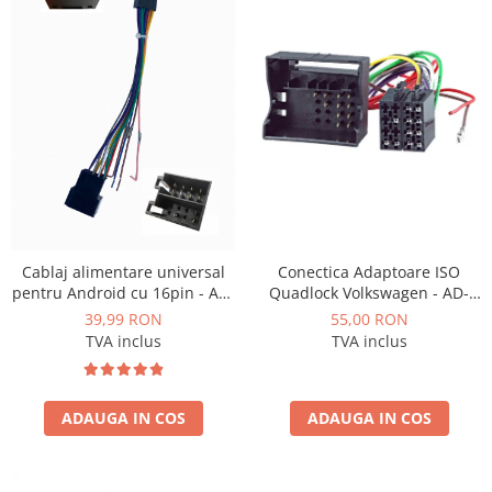
Opel
Dacia
Peugeot
Hyundai
Toyota
Cablaj alimentare universal
Conectica Adaptoare ISO
Seat
pentru Android cu 16pin - AD-
Quadlock Volkswagen - AD-
BGCUNI01
ISOVW
39,99 RON
55,00 RON
Kia
TVA inclus
TVA inclus
Chevrolet
ADAUGA IN COS
ADAUGA IN COS
Suzuki
Renault