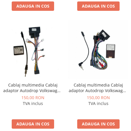
ADAUGA IN COS
ADAUGA IN COS
Camere Renault
Camere Fiat
Camere Citroen
Camere Peugeot
Camere Fiat
Camere înregistrare trafic
Cablaj multimedia Cablaj
Cablaj multimedia Cablaj
Accesorii multimedia
adaptor Autodrop Volkswagen
adaptor Autodrop Volkswagen
Passat B6/B7/CC (2011-2015)
Touareg (2011-2017) pentru
150,00 RON
150,00 RON
pentru Navigații multimedia
Navigații multimedia Android
Conectică Auto
TVA inclus
TVA inclus
Android
Conectică Auto
ADAUGA IN COS
ADAUGA IN COS
Conectică Audi