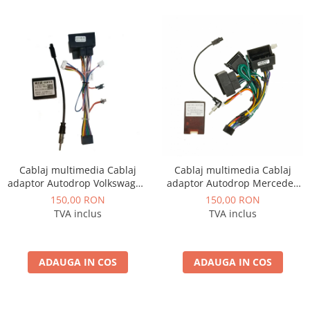
Conectică BMW
Conectică Volkswagen
Conectică Mercedes Benz
Conectică Ford
Conectică Opel
Cablaj multimedia Cablaj
Cablaj multimedia Cablaj
Conectică Skoda
adaptor Autodrop Volkswagen
adaptor Autodrop Mercedes
Touran (2004-2008) pentru
Benz Sprinter, Viano, Vito, A/B
150,00 RON
150,00 RON
Conectică Honda
Navigații multimedia Android
Class, Crafter
TVA inclus
TVA inclus
Conectică Chevrolet
ADAUGA IN COS
ADAUGA IN COS
Conectică Suzuki
Conectică Renault