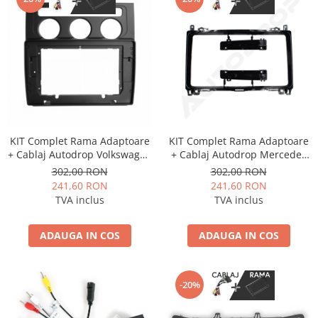
KIT Complet Rama Adaptoare
KIT Complet Rama Adaptoare
+ Cablaj Autodrop Volkswagen
+ Cablaj Autodrop Mercedes
Touran (2004-2008) pentru
Benz Sprinter, Viano, Vito, A/B
302,00 RON
302,00 RON
Navigatie Multimedia Android
Class, Crafter pentru
241,60 RON
241,60 RON
10.1 inch
Navigatie Multimedia Android
TVA inclus
TVA inclus
9 inch
ADAUGA IN COS
ADAUGA IN COS
-20%