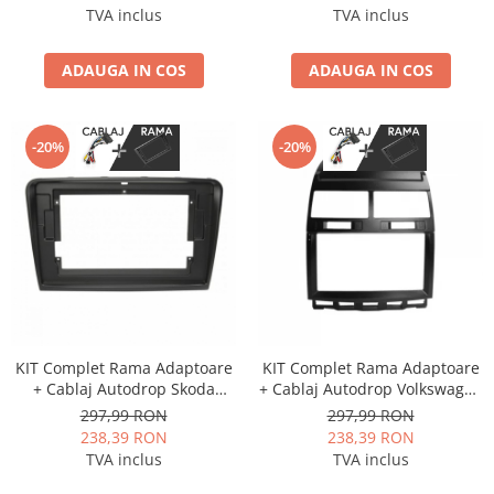
9 inch
9 inch
TVA inclus
TVA inclus
ADAUGA IN COS
ADAUGA IN COS
-20%
-20%
KIT Complet Rama Adaptoare
KIT Complet Rama Adaptoare
+ Cablaj Autodrop Skoda
+ Cablaj Autodrop Volkswagen
Superb (2009-2013) pentru
Touareg (2002-2010) pentru
297,99 RON
297,99 RON
Navigatie Multimedia Android
Navigatie Multimedia Android
238,39 RON
238,39 RON
10.1 inch
9 inch
TVA inclus
TVA inclus