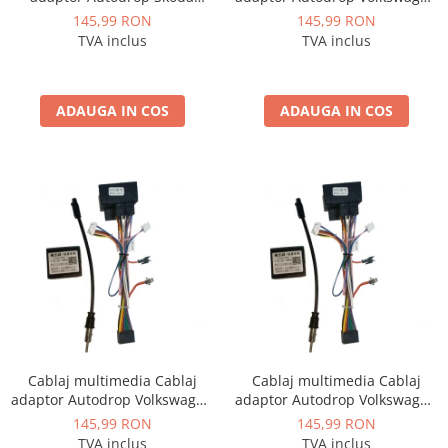
Superb (2009-2013) pentru
Sharan (2012-2018) pentru
145,99 RON
145,99 RON
Rame adaptoare Dodge
Navigații multimedia Android
Navigații multimedia Android
TVA inclus
TVA inclus
Rame adaptoare Chrysler
ADAUGA IN COS
ADAUGA IN COS
Rame adaptoare Isuzu
Rame adaptoare Subaru
Rame adaptoare Iveco
Rame adaptoare Smart
Rame adaptoare Land Rover
Rame adaptoare Ssangyong
Cablaj multimedia Cablaj
Cablaj multimedia Cablaj
Rame adaptoare Hummer
adaptor Autodrop Volkswagen
adaptor Autodrop Volkswagen
Touareg (2002-2010) pentru
Touran (2006-2008) pentru
145,99 RON
145,99 RON
Camere marșarier auto
Navigații multimedia Android
Navigații multimedia Android
TVA inclus
TVA inclus