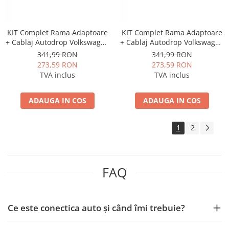
KIT Complet Rama Adaptoare
KIT Complet Rama Adaptoare
+ Cablaj Autodrop Volkswagen
+ Cablaj Autodrop Volkswagen
Caddy (2023+) pentru
Touran (2016+) pentru
341,99 RON
341,99 RON
Navigatie Multimedia Android
Navigatie Multimedia Android
273,59 RON
273,59 RON
9 inch
10.1 inch
TVA inclus
TVA inclus
ADAUGA IN COS
ADAUGA IN COS
1
2
FAQ
Ce este conectica auto și când îmi trebuie?