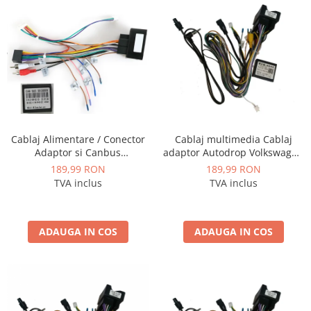
Conectică Kia
Conectică Hyundai
Conectică Mitsubishi
Lumini ambientale
Cablaj Alimentare / Conector
Cablaj multimedia Cablaj
Adaptor si Canbus
adaptor Autodrop Volkswagen
Volkswagen / Skoda / Seat
Golf 7 (2013+) pentru Navigații
189,99 RON
189,99 RON
pentru navigatii Android - AD-
multimedia Android
TVA inclus
TVA inclus
BGCVWMQB524
ADAUGA IN COS
ADAUGA IN COS