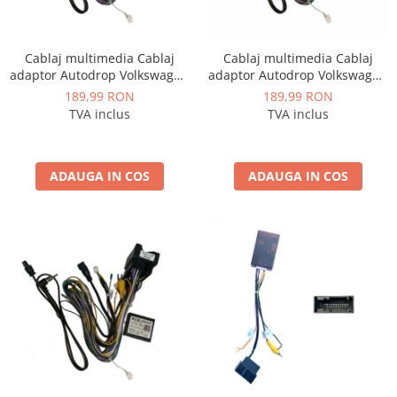
Cablaj multimedia Cablaj
Cablaj multimedia Cablaj
adaptor Autodrop Volkswagen
adaptor Autodrop Volkswagen
Tiguan (2017+) pentru
Passat B8 (2016+) pentru
189,99 RON
189,99 RON
Navigații multimedia Android
Navigații multimedia Android
TVA inclus
TVA inclus
ADAUGA IN COS
ADAUGA IN COS