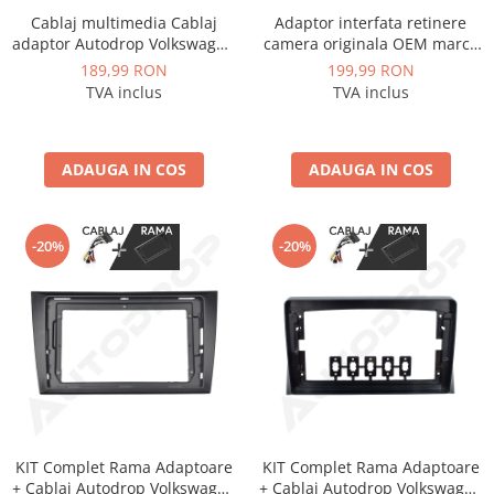
Cablaj multimedia Cablaj
Adaptor interfata retinere
adaptor Autodrop Volkswagen
camera originala OEM marca
Universal (2018+) pentru
VAG Volkswagen, Skoda - AD-
189,99 RON
199,99 RON
Navigații multimedia Android
BGCWCOEM
TVA inclus
TVA inclus
ADAUGA IN COS
ADAUGA IN COS
-20%
-20%
KIT Complet Rama Adaptoare
KIT Complet Rama Adaptoare
+ Cablaj Autodrop Volkswagen
+ Cablaj Autodrop Volkswagen