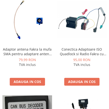
Nissan
Mitsubishi
Land Rover
Mazda
Conectica Adaptoare ISO
Adaptor antena Fakra la mufa
Quadlock si Radio Fakra cu
SMA pentru adaptare antena
Honda
amplificator pentru
gps originala la sistem
95,00 RON
79,99 RON
Volkswagen - AD-ISOVWF
aftermarket - AD-BGCGPSOEM
TVA inclus
TVA inclus
Citroen
Isuzu
ADAUGA IN COS
ADAUGA IN COS
Chrysler
Subaru