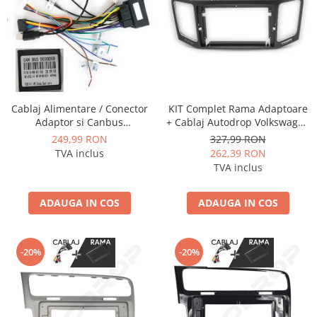
Cablaj Alimentare / Conector
KIT Complet Rama Adaptoare
Adaptor si Canbus
+ Cablaj Autodrop Volkswagen
Volkswagen / Skoda / Seat
Sharan (2012-2018) pentru
249,99 RON
327,99 RON
2014+ pentru navigatii
Navigatie Multimedia Android
TVA inclus
262,39 RON
Android - AD-BGCVWMIB522
9 inch
TVA inclus
ADAUGA IN COS
ADAUGA IN COS
-20%
-20%