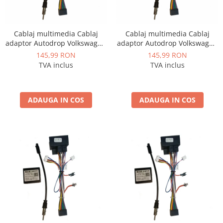
Rame adaptoare Dacia
Rame adaptoare Audi
Cablaj multimedia Cablaj
Cablaj multimedia Cablaj
adaptor Autodrop Volkswagen
adaptor Autodrop Volkswagen
Rame adaptoare BMW
Polo (2004-2010) pentru
Tiguan (2008-2010) pentru
145,99 RON
145,99 RON
Navigații multimedia Android
Navigații multimedia Android
TVA inclus
TVA inclus
Rame adaptoare Seat
Rame adaptoare Renault
ADAUGA IN COS
ADAUGA IN COS
Rame adaptoare Volvo
Rame adaptoare Honda
Rame Adaptoare Porsche
Rame adaptoare Peugeot
Rame adaptoare Citroen