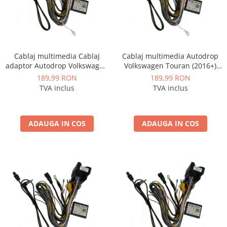
Cablaj multimedia Cablaj
Cablaj multimedia Autodrop
adaptor Autodrop Volkswagen
Volkswagen Touran (2016+)
Caddy (2023+) pentru
pentru Navigații multimedia
189,99 RON
189,99 RON
Navigații multimedia Android
Android
TVA inclus
TVA inclus
ADAUGA IN COS
ADAUGA IN COS