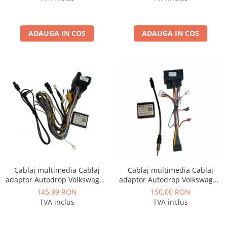
Camere marșarier auto
Camere marșarier universale
ADAUGA IN COS
ADAUGA IN COS
Camere Skoda
Camere Volkswagen
Camere Mercedes Benz
Camere Audi
Camere BMW
Camere Ford
Cablaj multimedia Cablaj
Cablaj multimedia Cablaj
adaptor Autodrop Volkswagen
adaptor Autodrop Volkswagen
Caravelle / Multivan T6 (2015-
Golf 6 pentru Navigatii
145,99 RON
150,00 RON
Camere Opel
2019) pentru Navigații
multimedia Android
TVA inclus
TVA inclus
multimedia Android
Camere Iveco