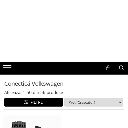
Toate Produsele
Navigații auto dedicate
Navigatii Dedicate
BMW
Volkswagen
Conectică Volkswagen
Audi
Afiseaza:
1-
50
din
56
produse
Mercedes Benz
FILTRE
Ford
Skoda