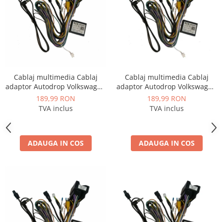
Cablaj multimedia Cablaj
Cablaj multimedia Cablaj
adaptor Autodrop Volkswagen
adaptor Autodrop Volkswagen
Golf 7 (2013+) pentru Navigații
Golf Sportsvan (2016+) pentru
189,99 RON
189,99 RON
multimedia Android
Navigații multimedia Android
TVA inclus
TVA inclus
ADAUGA IN COS
ADAUGA IN COS