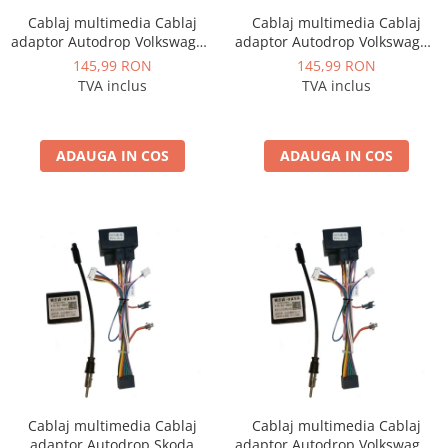
Rame adaptoare Daihatsu
Cablaj multimedia Cablaj
Cablaj multimedia Cablaj
adaptor Autodrop Volkswagen
adaptor Autodrop Volkswagen
Tiguan (2010-2015) pentru
Touran (2011-2015) pentru
145,99 RON
145,99 RON
Rame adaptoare Mazda
Navigații multimedia Android
Navigații multimedia Android
TVA inclus
TVA inclus
Rame adaptoare Kia
ADAUGA IN COS
ADAUGA IN COS
Rame adaptoare Alfa Romeo
Rame adaptoare Nissan
Rame adaptoare Fiat
Rame adaptoare Hyundai
Rame adaptoare Chevrolet
Rame adaptoare Mitsubishi
Cablaj multimedia Cablaj
Cablaj multimedia Cablaj
Rame adaptoare Jeep
adaptor Autodrop Skoda
adaptor Autodrop Volkswagen