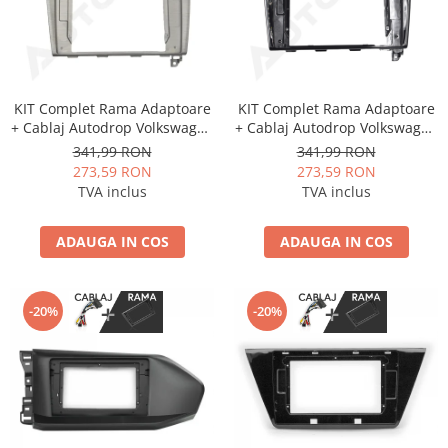
KIT Complet Rama Adaptoare
KIT Complet Rama Adaptoare
+ Cablaj Autodrop Volkswagen
+ Cablaj Autodrop Volkswagen
Golf 7 (2013+) pentru
Golf 7 (2013+) pentru
341,99 RON
341,99 RON
Navigatie Multimedia Android
Navigatie Multimedia Android
273,59 RON
273,59 RON
10.1 inch
10.1 inch
TVA inclus
TVA inclus
ADAUGA IN COS
ADAUGA IN COS
-20%
-20%