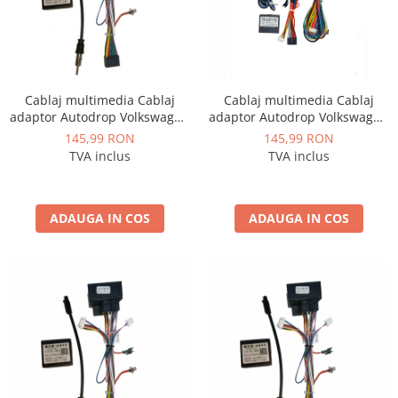
Navigații auto universale
Navigații universale 2DIN
Navigații universale 1DIN
Rame adaptoare auto
Cablaj multimedia Cablaj
Cablaj multimedia Cablaj
Rame adaptoare auto
adaptor Autodrop Volkswagen
adaptor Autodrop Volkswagen
T5 Multivan (2008-2015)
Polo (2012-2016) pentru
145,99 RON
145,99 RON
pentru Navigații multimedia
Navigații multimedia Android
TVA inclus
TVA inclus
Rame adaptoare Volkswagen
Android
Rame adaptoare Ford
ADAUGA IN COS
ADAUGA IN COS
Rame adaptoare M-Benz
Rame adaptoare Opel
Rame adaptoare Skoda
Rame adaptoare Suzuki