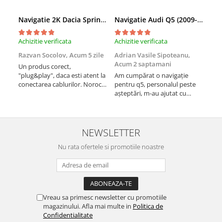
Navigatie 2K Dacia Spring (2021- Prezent), Android, S-Quadcore / 4GB RAM + 64GB ROM, 9.5 Inch - AD-BGS90042K+AD-BGRKIT366V4s
Navigatie Audi Q5 (2009-2017), Linux OS & OEM, MMI 3G, CarPlay & Android Auto Wireless, MirrorLink, Camera AHD, 12.3 Inch - AD-BGAALNXH+AD-BGRKITQ5002
Achizitie verificata
Achizitie verificata
Achi
Razvan Socolov,
Acum 5 zile
Adrian Vasile Sipoteanu,
Eug
Acum 2 saptamani
Un produs corect,
Perf
"plug&play", daca esti atent la
Am cumpărat o navigație
desc
conectarea cablurilor. Noroc
pentru q5, personalul peste
fast
cu asistenta Autodrop, care a
așteptări, m-au ajutat cu
fost foarte prietenoasa si
informații foarte prompt deși
dispusa sa ajute. M-a
i-am deranjat în repetate
indrumat pas cu pas si mi-a
rânduri. Foarte serviabili,
atras atentia ca nu era
livrare rapidă, suport tehnic,
NEWSLETTER
conectat cablul de video de la
totul impecabil, o să revin la ei
camera OE...
Nu rata ofertele si promotiile noastre
și pentru vi...
Vreau sa primesc newsletter cu promotiile
magazinului. Afla mai multe in
Politica de
Confidentialitate