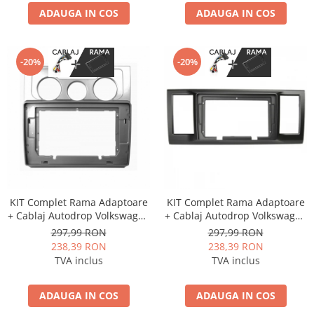
ADAUGA IN COS
ADAUGA IN COS
-20%
-20%
KIT Complet Rama Adaptoare
KIT Complet Rama Adaptoare
+ Cablaj Autodrop Volkswagen
+ Cablaj Autodrop Volkswagen
Touran (2006-2008) pentru
Caravelle / Multivan T6 (2015-
297,99 RON
297,99 RON
Navigatie Multimedia Android
2019) pentru Navigatie
238,39 RON
238,39 RON
10.1 inch
Multimedia Android 10.1 inch
TVA inclus
TVA inclus
ADAUGA IN COS
ADAUGA IN COS