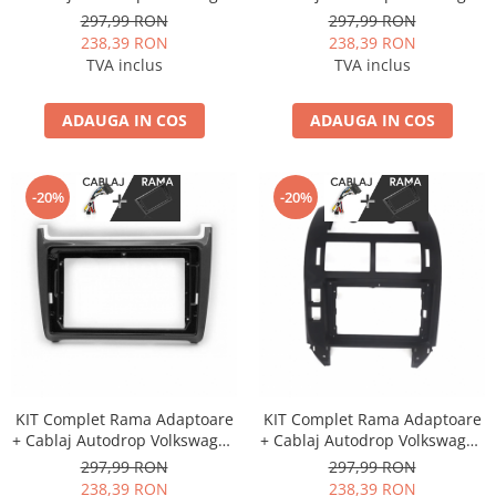
Golf 6 (2010-2013) pentru
T5 Multivan (2008-2015)
297,99 RON
297,99 RON
Navigatie Multimedia Android
pentru Navigatie Multimedia
238,39 RON
238,39 RON
9 inch
Android 9 inch
TVA inclus
TVA inclus
ADAUGA IN COS
ADAUGA IN COS
-20%
-20%
KIT Complet Rama Adaptoare
KIT Complet Rama Adaptoare
+ Cablaj Autodrop Volkswagen
+ Cablaj Autodrop Volkswagen
Polo (2012-2016) pentru
Polo (2004-2010) pentru
297,99 RON
297,99 RON
Navigatie Multimedia Android
Navigatie Multimedia Android
238,39 RON
238,39 RON