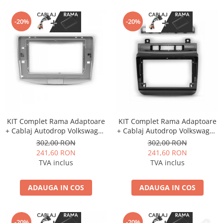
-20%
-20%
KIT Complet Rama Adaptoare
KIT Complet Rama Adaptoare
+ Cablaj Autodrop Volkswagen
+ Cablaj Autodrop Volkswagen
Passat B6/B7/CC (2011-2015)
Touareg (2011-2017) pentru
302,00 RON
302,00 RON
pentru Navigatie Multimedia
Navigatie Multimedia Android
241,60 RON
241,60 RON
Android 10.1 inch
9 inch
TVA inclus
TVA inclus
ADAUGA IN COS
ADAUGA IN COS
-20%
-20%