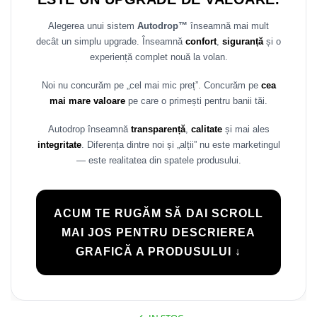
Alegerea unui sistem
Autodrop™
înseamnă mai mult
decât un simplu upgrade. Înseamnă
confort
,
siguranță
și o
experiență complet nouă la volan.
Noi nu concurăm pe „cel mai mic preț”. Concurăm pe
cea
mai mare valoare
pe care o primești pentru banii tăi.
Autodrop înseamnă
transparență
,
calitate
și mai ales
integritate
. Diferența dintre noi și „alții” nu este marketingul
— este realitatea din spatele produsului.
ACUM TE RUGĂM SĂ DAI SCROLL
MAI JOS PENTRU DESCRIEREA
GRAFICĂ A PRODUSULUI ↓