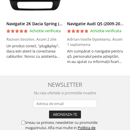
Navigatie 2K Dacia Spring (2021- Prezent), Android, S-Quadcore / 4GB RAM + 64GB ROM, 9.5 Inch - AD-BGS90042K+AD-BGRKIT366V4s
Navigatie Audi Q5 (2009-2017), Linux OS & OEM, MMI 3G, CarPlay & Android Auto Wireless, MirrorLink, Camera AHD, 12.3 Inch - AD-BGAALNXH+AD-BGRKITQ5002
Achizitie verificata
Achizitie verificata
Razvan Socolov,
Acum 2 zile
Adrian Vasile Sipoteanu,
Acum
E
1 saptamana
Un produs corect, "plug&play",
P
daca esti atent la conectarea
Am cumpărat o navigație pentru
d
cablurilor. Noroc cu asistenta
q5, personalul peste așteptări,
f
Autodrop, care a fost foarte
m-au ajutat cu informații foarte
prietenoasa si dispusa sa ajute.
prompt deși i-am deranjat în
M-a indrumat pas cu pas si mi-a
repetate rânduri. Foarte
atras atentia ca nu era conectat
serviabili, livrare rapidă, suport
cablul de video de la camera
tehnic, totul impecabil, o să revin
NEWSLETTER
OE...
la ei și pentru vi...
Nu rata ofertele si promotiile noastre
Vreau sa primesc newsletter cu promotiile
magazinului. Afla mai multe in
Politica de