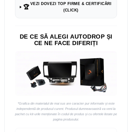
VEZI DOVEZI TOP FIRME & CERTIFICĂRI
🏆
(CLICK)
DE CE SĂ ALEGI AUTODROP ȘI
CE NE FACE DIFERIȚI
*Grafica din materialul de mai sus are caracter pur informativ și este
independentă de produsul curent. Produsul dumneavoastră va veni la
pachet cu kit-urile menționate în codul de produs și cu ofertele listate pe
pagina produsului.