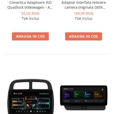
Conectica Adaptoare ISO
Adaptor interfata retinere
Quadlock Volkswagen - AD-
camera originala OEM
ISOVW
marca VAG Volkswagen,
55,00 RON
199,99 RON
Skoda - AD-BGCWCOEM
TVA inclus
TVA inclus
ADAUGA IN COS
ADAUGA IN COS