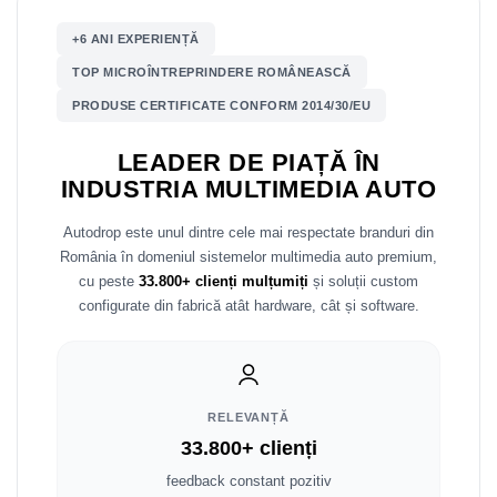
Mitsubishi
Rame adaptoare Mazda
+6 ANI EXPERIENȚĂ
TOP MICROÎNTREPRINDERE ROMÂNEASCĂ
Land Rover
Rame adaptoare Kia
PRODUSE CERTIFICATE CONFORM 2014/30/EU
Mazda
Rame adaptoare Alfa Romeo
LEADER DE PIAȚĂ ÎN
INDUSTRIA MULTIMEDIA AUTO
Honda
Rame adaptoare Nissan
Autodrop este unul dintre cele mai respectate branduri din
Citroen
Rame adaptoare Fiat
România în domeniul sistemelor multimedia auto premium,
cu peste
33.800+ clienți mulțumiți
și soluții custom
Isuzu
Rame adaptoare Hyundai
configurate din fabrică atât hardware, cât și software.
Chrysler
Rame adaptoare Chevrolet
Subaru
Rame adaptoare Mitsubishi
RELEVANȚĂ
Smart
Rame adaptoare Jeep
33.800+ clienți
feedback constant pozitiv