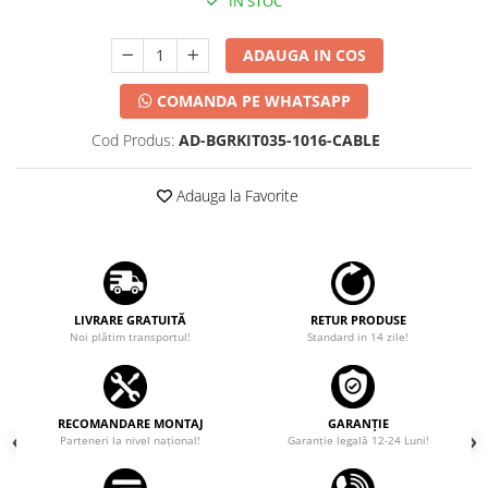
IN STOC
ADAUGA IN COS
COMANDA PE WHATSAPP
Cod Produs:
AD-BGRKIT035-1016-CABLE
Adauga la Favorite
LIVRARE GRATUITĂ
RETUR PRODUSE
Noi plătim transportul!
Standard in 14 zile!
RECOMANDARE MONTAJ
GARANȚIE
Parteneri la nivel național!
Garanţie legală 12-24 Luni!