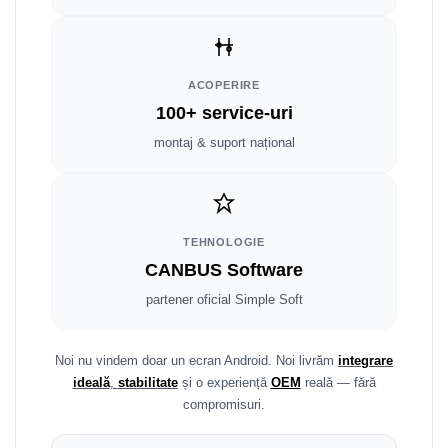
Fiat
Rame adaptoare Dodge
Jeep
Rame adaptoare Chrysler
ACOPERIRE
Volvo
Rame adaptoare Isuzu
100+ service-uri
Iveco
Rame adaptoare Subaru
montaj & suport național
Porsche
Rame adaptoare Iveco
Ssangyong
Rame adaptoare Smart
TEHNOLOGIE
CANBUS Software
Daihatsu
Rame adaptoare Land Rover
partener oficial Simple Soft
Dodge
Rame adaptoare Ssangyong
Rame adaptoare Hummer
Noi nu vindem doar un ecran Android. Noi livrăm
integrare
ideală
,
stabilitate
și o experiență
OEM
reală — fără
compromisuri.