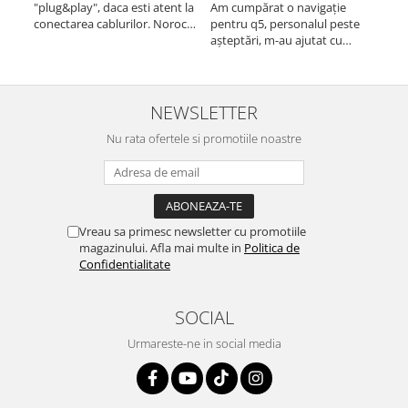
"plug&play", daca esti atent la
Am cumpărat o navigație
desc
Smart
conectarea cablurilor. Noroc
pentru q5, personalul peste
fast
cu asistenta Autodrop, care a
așteptări, m-au ajutat cu
Fiat
fost foarte prietenoasa si
informații foarte prompt deși
dispusa sa ajute. M-a
i-am deranjat în repetate
indrumat pas cu pas si mi-a
rânduri. Foarte serviabili,
Jeep
atras atentia ca nu era
livrare rapidă, suport tehnic,
NEWSLETTER
conectat cablul de video de la
totul impecabil, o să revin la ei
Volvo
camera OE...
Nu rata ofertele si promotiile noastre
și pentru vi...
Iveco
Porsche
Vreau sa primesc newsletter cu promotiile
magazinului. Afla mai multe in
Politica de
Ssangyong
Confidentialitate
Daihatsu
SOCIAL
Urmareste-ne in social media
Dodge
Navigații auto universale