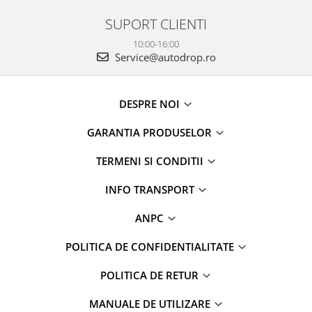
Navigații auto universale
SUPORT CLIENTI
Navigații universale 2DIN
Navigații universale 1DIN
10:00-16:00
Service@autodrop.ro
Rame adaptoare auto
Rame adaptoare auto
DESPRE NOI
Rame adaptoare Volkswagen
GARANTIA PRODUSELOR
Rame adaptoare Ford
TERMENI SI CONDITII
INFO TRANSPORT
Rame adaptoare M-Benz
ANPC
Rame adaptoare Opel
POLITICA DE CONFIDENTIALITATE
Rame adaptoare Skoda
POLITICA DE RETUR
Rame adaptoare Suzuki
MANUALE DE UTILIZARE