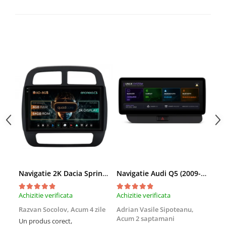
Nissan
Mitsubishi
Land Rover
Mazda
Honda
Citroen
Isuzu
Navigatie 2K Dacia Spring (2021- Prezent), Android, S-Quadcore / 4GB RAM + 64GB ROM, 9.5 Inch - AD-BGS90042K+AD-BGRKIT366V4s
Navigatie Audi Q5 (2009-2017), Linux OS & OEM, MMI 3G, CarPlay & Android Auto Wireless, MirrorLink, Camera AHD, 12.3 Inch - AD-BGAALNXH+AD-BGRKITQ5002
Chrysler
Achizitie verificata
Achizitie verificata
Achi
Subaru
Razvan Socolov,
Acum 4 zile
Adrian Vasile Sipoteanu,
Eug
Acum 2 saptamani
Un produs corect,
Perf