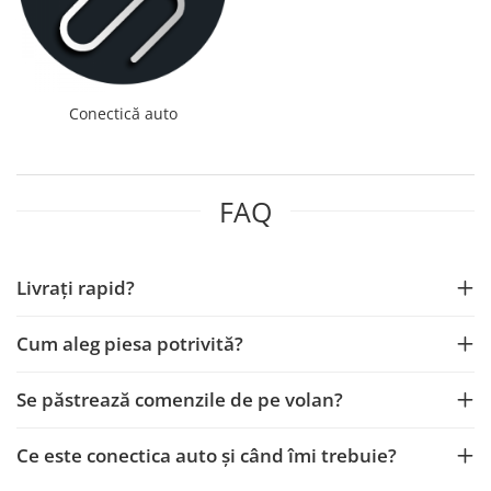
Opel
Dacia
Conectică auto
Peugeot
Hyundai
FAQ
Toyota
Livrați rapid?
Seat
Kia
Cum aleg piesa potrivită?
Chevrolet
Se păstrează comenzile de pe volan?
Suzuki
Ce este conectica auto și când îmi trebuie?
Renault