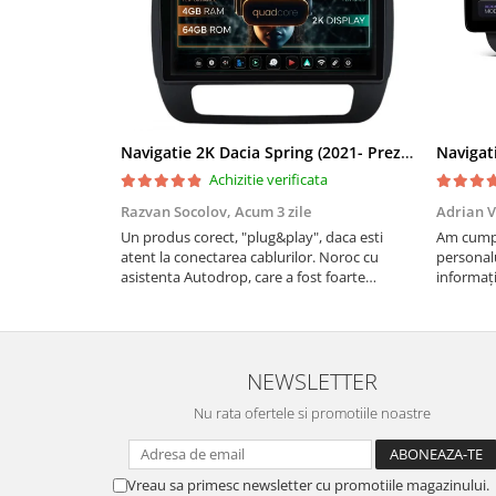
Smart
Fiat
Jeep
Navigatie 2K Dacia Spring (2021- Prezent), Android, S-Quadcore / 4GB RAM + 64GB ROM, 9.5 Inch - AD-BGS90042K+AD-BGRKIT366V4s
Volvo
Achizitie verificata
Razvan Socolov,
Acum 3 zile
Adrian V
Iveco
Un produs corect, "plug&play", daca esti
Am cumpă
atent la conectarea cablurilor. Noroc cu
personalu
Porsche
asistenta Autodrop, care a fost foarte
informați
prietenoasa si dispusa sa ajute. M-a indrumat
repetate 
pas cu pas si mi-a atras atentia ca nu era
rapidă, s
Ssangyong
conectat cablul de video de la camera OE...
revin la e
Daihatsu
NEWSLETTER
Nu rata ofertele si promotiile noastre
Dodge
Navigații auto universale
Vreau sa primesc newsletter cu promotiile magazinului.