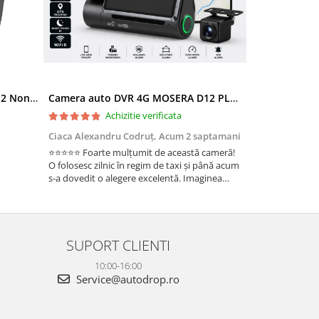
Ramă adaptoare Skoda Octavia 2 Non-Facelift (Auto A/C) 2004-2009 - fațetă 213×133 (RNS 510 / RCD 330), montaj dedicat
Camera auto DVR 4G MOSERA D12 PLUS, 3 camere, 4K UHD + Full HD + Full HD, Sony IMX415, GPS Tracking, WiFi 6, Night Vision IR, Cloud Live View, monitorizare parcare, aplicatie mobil + PC
Achizitie verificata
Ac
Ciaca Alexandru Codruț,
Acum 2 saptamani
Ciaca Alexandr
⭐⭐⭐⭐⭐ Foarte mulțumit de această cameră!
Sunt foarte mul
O folosesc zilnic în regim de taxi și până acum
folosesc zilnic î
s-a dovedit o alegere excelentă. Imaginea
a dovedit o ale
este foarte clară, atât ziua, cât și noaptea, iar
foarte clară, atâ
cele 3 camere oferă o acoperire completă a
camere oferă o 
ma...
Fun...
SUPORT CLIENTI
10:00-16:00
Service@autodrop.ro