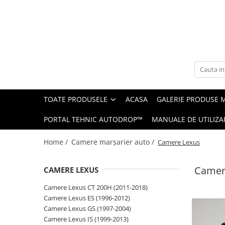
Toate Produsele
Navigații auto dedicate
Navigatii Dedicate
TOATE PRODUSELE
ACASA
GALERIE PRODUSE 
BMW
PORTAL TEHNIC AUTODROP™
MANUALE DE UTILIZA
Volkswagen
Home /
Camere marșarier auto /
Camere Lexus
Audi
Camer
CAMERE LEXUS
Mercedes Benz
Camere Lexus CT 200H (2011-2018)
Ford
Camere Lexus ES (1996-2012)
Camere Lexus GS (1997-2004)
Skoda
Camere Lexus IS (1999-2013)