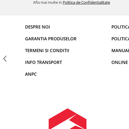
Navigații auto universale
Afla mai multe in
Politica de Confidentialitate
Navigații universale 2DIN
Navigații universale 1DIN
DESPRE NOI
POLITIC
Rame adaptoare auto
Rame adaptoare auto
GARANTIA PRODUSELOR
POLITIC
TERMENI SI CONDITII
MANUALE
Rame adaptoare Volkswagen
INFO TRANSPORT
ONLINE
Rame adaptoare Ford
ANPC
Rame adaptoare M-Benz
Rame adaptoare Opel
Rame adaptoare Skoda
Rame adaptoare Suzuki