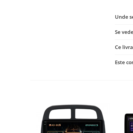
Nissan
Unde s
Mitsubishi
Se vede
Land Rover
Ce livra
Mazda
Este co
Honda
Citroen
Isuzu
Chrysler
Subaru