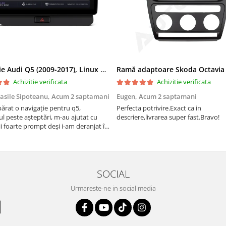
Navigatie Audi Q5 (2009-2017), Linux OS & OEM, MMI 3G, CarPlay & Android Auto Wireless, MirrorLink, Camera AHD, 12.3 Inch - AD-BGAALNXH+AD-BGRKITQ5002
Achizitie verificata
Achizitie verificata
asile Sipoteanu,
Acum 2 saptamani
Eugen,
Acum 2 saptamani
rat o navigație pentru q5,
Perfecta potrivire.Exact ca in
l peste așteptări, m-au ajutat cu
descriere,livrarea super fast.Bravo!
i foarte prompt deși i-am deranjat în
rânduri. Foarte serviabili, livrare
uport tehnic, totul impecabil, o să
i și pentru vi...
SOCIAL
Urmareste-ne in social media