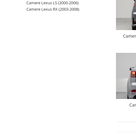
Camere Lexus LS (2000-2006)
Camere Lexus RX (2003-2008)
Opel
Dacia
Camer
Peugeot
Hyundai
Toyota
Seat
Kia
Cam
Chevrolet
Suzuki
Renault