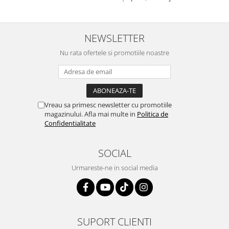
fost foarte prietenoasa si
informații foarte prompt deși
dispusa sa ajute. M-a
i-am deranjat în repetate
indrumat pas cu pas si mi-a
rânduri. Foarte serviabili,
atras atentia ca nu era
livrare rapidă, suport tehnic,
NEWSLETTER
conectat cablul de video de la
totul impecabil, o să revin la ei
camera OE...
Nu rata ofertele si promotiile noastre
și pentru vi...
Vreau sa primesc newsletter cu promotiile
magazinului. Afla mai multe in
Politica de
Confidentialitate
SOCIAL
Urmareste-ne in social media
SUPORT CLIENTI