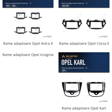
Mitsubishi
Rame adaptoare Mazda
Land Rover
Rame adaptoare Kia
Mazda
Rame adaptoare Alfa Romeo
Honda
Rame adaptoare Nissan
Rame adaptoare Opel Astra K
Rame adaptoare Opel Corsa E
Rame adaptoare Opel Insignia
Citroen
Rame adaptoare Fiat
Isuzu
Rame adaptoare Hyundai
Chrysler
Rame adaptoare Chevrolet
Subaru
Rame adaptoare Mitsubishi
Smart
Rame adaptoare Jeep
Rame adaptoare Opel Karl