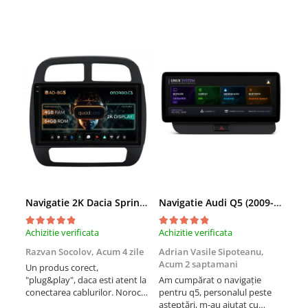
Navigatie 2K Dacia Spring (2021- Prezent), Android, S-Quadcore / 4GB RAM + 64GB ROM, 9.5 Inch - AD-BGS90042K+AD-BGRKIT366V4s
Navigatie Audi Q5 (2009-2017), Linux OS & OEM, MMI 3G, CarPlay & Android Auto Wireless, MirrorLink, Camera AHD, 12.3 Inch - AD-BGAALNXH+AD-BGRKITQ5002
Achizitie verificata
Achizitie verificata
Achi
Razvan Socolov,
Acum 4 zile
Adrian Vasile Sipoteanu,
Eug
Acum 2 saptamani
Un produs corect,
Perf
"plug&play", daca esti atent la
Am cumpărat o navigație
desc
conectarea cablurilor. Noroc
pentru q5, personalul peste
fast
cu asistenta Autodrop, care a
așteptări, m-au ajutat cu