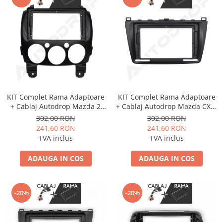
KIT Complet Rama Adaptoare
KIT Complet Rama Adaptoare
+ Cablaj Autodrop Mazda 2
+ Cablaj Autodrop Mazda CX-7
(2007-2012) pentru Navigatie
(2008-2014) pentru Navigatie
302,00 RON
302,00 RON
Multimedia Android 9 inch
Multimedia Android 9 inch
241,60 RON
241,60 RON
TVA inclus
TVA inclus
ADAUGA IN COS
ADAUGA IN COS
-20%
-20%