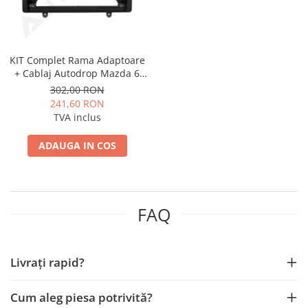
KIT Complet Rama Adaptoare
+ Cablaj Autodrop Mazda 6
(2015-2019) pentru Navigatie
302,00 RON
Multimedia Android 9 inch
241,60 RON
TVA inclus
ADAUGA IN COS
FAQ
Livrați rapid?
Cum aleg piesa potrivită?