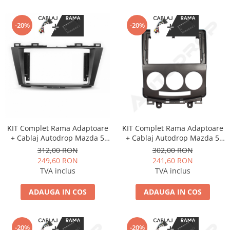
-20%
-20%
KIT Complet Rama Adaptoare
KIT Complet Rama Adaptoare
+ Cablaj Autodrop Mazda 5
+ Cablaj Autodrop Mazda 5
(2010-2015) pentru Navigatie
(2005-2010) pentru Navigatie
312,00 RON
302,00 RON
Multimedia Android 9 inch
Multimedia Android 9 inch
249,60 RON
241,60 RON
TVA inclus
TVA inclus
ADAUGA IN COS
ADAUGA IN COS
-20%
-20%