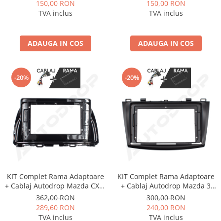
(2008-2013) pentru Navigații
(2013-2015) pentru Navigații
150,00 RON
150,00 RON
multimedia Android
multimedia Android
TVA inclus
TVA inclus
ADAUGA IN COS
ADAUGA IN COS
-20%
-20%
KIT Complet Rama Adaptoare
KIT Complet Rama Adaptoare
+ Cablaj Autodrop Mazda CX-5
+ Cablaj Autodrop Mazda 3
(2012-2015) pentru Navigatie
(2011-2015) pentru Navigatie
362,00 RON
300,00 RON
Multimedia Android 10.1 inch
Multimedia Android 9 inch
289,60 RON
240,00 RON
TVA inclus
TVA inclus