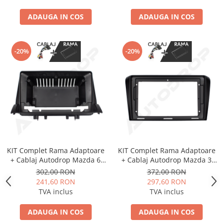
ADAUGA IN COS
ADAUGA IN COS
-20%
-20%
KIT Complet Rama Adaptoare
KIT Complet Rama Adaptoare
+ Cablaj Autodrop Mazda 6
+ Cablaj Autodrop Mazda 3
(2002-2008) pentru Navigatie
(2006-2012) pentru Navigatie
302,00 RON
372,00 RON
Multimedia Android 10.1 inch
Multimedia Android 9 inch
241,60 RON
297,60 RON
TVA inclus
TVA inclus
ADAUGA IN COS
ADAUGA IN COS