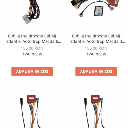
Mitsubishi
Rame adaptoare Mazda
Land Rover
Rame adaptoare Kia
Cablaj multimedia Cablaj
Cablaj multimedia Cablaj
Mazda
Rame adaptoare Alfa Romeo
adaptor Autodrop Mazda 6
adaptor Autodrop Mazda 3
(2002-2008) pentru Navigații
(2006-2012) pentru Navigații
150,00 RON
150,00 RON
Honda
Rame adaptoare Nissan
multimedia Android
multimedia Android
TVA inclus
TVA inclus
Citroen
Rame adaptoare Fiat
ADAUGA IN COS
ADAUGA IN COS
Isuzu
Rame adaptoare Hyundai
Chrysler
Rame adaptoare Chevrolet
Subaru
Rame adaptoare Mitsubishi
Smart
Rame adaptoare Jeep