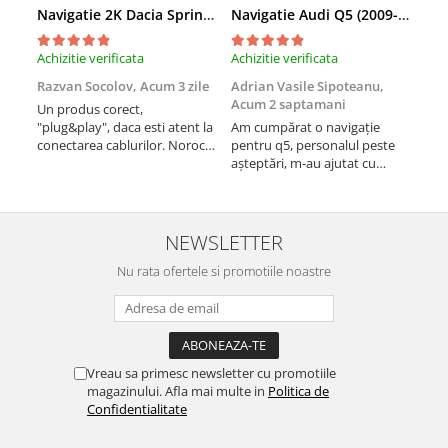
Navigatie 2K Dacia Spring (2021- Prezent), Android, S-Quadcore / 4GB RAM + 64GB ROM, 9.5 Inch - AD-BGS90042K+AD-BGRKIT366V4s
Navigatie Audi Q5 (2009-2017), Linux OS & OEM, MMI 3G, CarPlay & Android Auto Wireless, MirrorLink, Camera AHD, 12.3 Inch - AD-BGAALNXH+AD-BGRKITQ5002
Achizitie verificata
Achizitie verificata
Achi
Razvan Socolov,
Acum 3 zile
Adrian Vasile Sipoteanu,
Eug
Acum 2 saptamani
Un produs corect,
Perf
"plug&play", daca esti atent la
Am cumpărat o navigație
desc
conectarea cablurilor. Noroc
pentru q5, personalul peste
fast
cu asistenta Autodrop, care a
așteptări, m-au ajutat cu
fost foarte prietenoasa si
informații foarte prompt deși
dispusa sa ajute. M-a
i-am deranjat în repetate
indrumat pas cu pas si mi-a
rânduri. Foarte serviabili,
atras atentia ca nu era
livrare rapidă, suport tehnic,
NEWSLETTER
conectat cablul de video de la
totul impecabil, o să revin la ei
camera OE...
Nu rata ofertele si promotiile noastre
și pentru vi...
Vreau sa primesc newsletter cu promotiile
magazinului. Afla mai multe in
Politica de
Confidentialitate