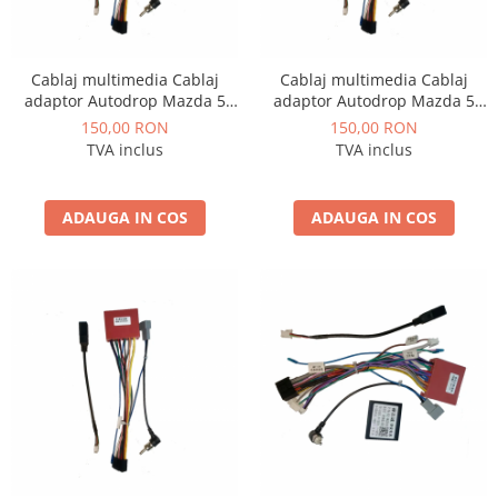
Fiat
Rame adaptoare Dodge
Jeep
Rame adaptoare Chrysler
Cablaj multimedia Cablaj
Cablaj multimedia Cablaj
adaptor Autodrop Mazda 5
adaptor Autodrop Mazda 5
Volvo
Rame adaptoare Isuzu
(2010-2015) pentru Navigații
(2005-2010) pentru Navigații
150,00 RON
150,00 RON
multimedia Android
multimedia Android
TVA inclus
TVA inclus
Iveco
Rame adaptoare Subaru
Porsche
Rame adaptoare Iveco
ADAUGA IN COS
ADAUGA IN COS
Ssangyong
Rame adaptoare Smart
Daihatsu
Rame adaptoare Land Rover
Dodge
Rame adaptoare Ssangyong
Rame adaptoare Hummer