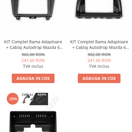
KIT Complet Rama Adaptoare
KIT Complet Rama Adaptoare
+ Cablaj Autodrop Mazda 6
+ Cablaj Autodrop Mazda 6
(2008-2013) pentru Navigatie
(2013-2015) pentru Navigatie
302,00 RON
302,00 RON
Multimedia Android 9 inch
Multimedia Android 9 inch
241,60 RON
241,60 RON
TVA inclus
TVA inclus
ADAUGA IN COS
ADAUGA IN COS
-20%