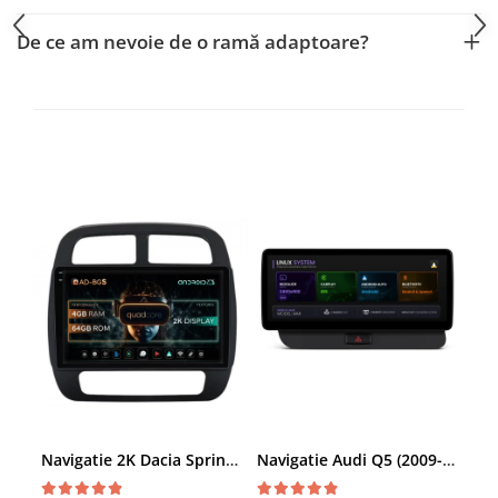
Smart
De ce am nevoie de o ramă adaptoare?
Fiat
Jeep
Volvo
Iveco
Porsche
Ssangyong
Daihatsu
Dodge
Navigatie 2K Dacia Spring (2021- Prezent), Android, S-Quadcore / 4GB RAM + 64GB ROM, 9.5 Inch - AD-BGS90042K+AD-BGRKIT366V4s
Navigatie Audi Q5 (2009-2017), Linux OS & OEM, MMI 3G, CarPlay & Android Auto Wireless, MirrorLink, Camera AHD, 12.3 Inch - AD-BGAALNXH+AD-BGRKITQ5002
Navigații auto universale