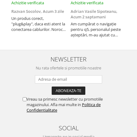
Navigații auto universale
Achizitie verificata
Achizitie verificata
Achi
Navigații universale 2DIN
Razvan Socolov,
Acum 3 zile
Adrian Vasile Sipoteanu,
Eug
Acum 2 saptamani
Navigații universale 1DIN
Un produs corect,
Perf
"plug&play", daca esti atent la
Am cumpărat o navigație
desc
conectarea cablurilor. Noroc
pentru q5, personalul peste
fast
Rame adaptoare auto
cu asistenta Autodrop, care a
așteptări, m-au ajutat cu
Rame adaptoare auto
fost foarte prietenoasa si
informații foarte prompt deși
dispusa sa ajute. M-a
i-am deranjat în repetate
indrumat pas cu pas si mi-a
rânduri. Foarte serviabili,
Rame adaptoare Volkswagen
atras atentia ca nu era
livrare rapidă, suport tehnic,
NEWSLETTER
conectat cablul de video de la
totul impecabil, o să revin la ei
camera OE...
Nu rata ofertele si promotiile noastre
și pentru vi...
Rame adaptoare Ford
Rame adaptoare M-Benz
Rame adaptoare Opel
Vreau sa primesc newsletter cu promotiile
magazinului. Afla mai multe in
Politica de
Confidentialitate
Rame adaptoare Skoda
Rame adaptoare Suzuki
SOCIAL
Urmareste-ne in social media