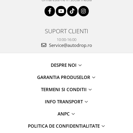
Rame adaptoare Dacia
Rame adaptoare Audi
SUPORT CLIENTI
Rame adaptoare BMW
10:00-16:00
Rame adaptoare Seat
Service@autodrop.ro
Rame adaptoare Renault
DESPRE NOI
Rame adaptoare Volvo
GARANTIA PRODUSELOR
Rame adaptoare Honda
TERMENI SI CONDITII
Rame Adaptoare Porsche
INFO TRANSPORT
Rame adaptoare Peugeot
ANPC
POLITICA DE CONFIDENTIALITATE
Rame adaptoare Citroen