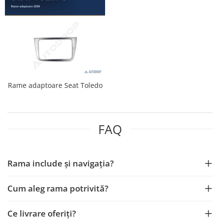
Nissan
Mitsubishi
Land Rover
Rame adaptoare Seat Toledo
Mazda
Honda
FAQ
Citroen
Isuzu
Rama include și navigația?
Chrysler
Cum aleg rama potrivită?
Subaru
Ce livrare oferiți?