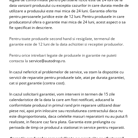
data vanzarii produsului cu exceptia cazurilor in care durata medie de
Opel
utilizare a produsului este mai mica de 24 luni. Garantia oferita
pentru persoanele juridice este de 12 luni. Pentru produsele in care
producatorul ofera o garantie mai mica de 24 luni, acest aspect o sa
Dacia
fie specificat in descriere.
Peugeot
Pentru toate produsele second hand si resigilate, termenul de
garantie este de 12 luni de la data achizitiei si receptiei produselor.
Hyundai
Pentru orice intrebari legate de produsele in garantie ne puteti
contacta la
service@autodrop.ro
.
Toyota
In cazul nefericit al problemelor de service, va stam la dispozitie cu
servicii de reparatie pentru produsele tale, atat pe durata garantiei,
Seat
cat si post garantie (contra cost).
In cazul solicitarii garantiei, vom interveni in termen de 15 zile
Kia
calendaristice de la data la care am fost notificati, aducand la
conformitate produsul in primul rand prin reparare utilizand doar
Chevrolet
piese noi, apoi prin inlocuire sau rezolutiunea contractului daca nu
este disproportionata, daca celelelte masuri reparatorii nu au putut fi
realizate, in fiecare caz fara plata. Garantia este prelungita cu
Suzuki
perioada de timp ce produsul a stationat in service pentru reparatii.
Renault