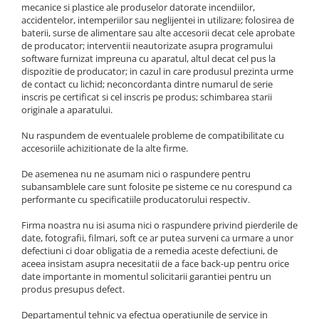
Rame adaptoare Dacia
mecanice si plastice ale produselor datorate incendiilor,
accidentelor, intemperiilor sau neglijentei in utilizare; folosirea de
baterii, surse de alimentare sau alte accesorii decat cele aprobate
Rame adaptoare Audi
de producator; interventii neautorizate asupra programului
software furnizat impreuna cu aparatul, altul decat cel pus la
dispozitie de producator; in cazul in care produsul prezinta urme
Rame adaptoare BMW
de contact cu lichid; neconcordanta dintre numarul de serie
inscris pe certificat si cel inscris pe produs; schimbarea starii
Rame adaptoare Seat
originale a aparatului.
Nu raspundem de eventualele probleme de compatibilitate cu
Rame adaptoare Renault
accesoriile achizitionate de la alte firme.
Rame adaptoare Volvo
De asemenea nu ne asumam nici o raspundere pentru
subansamblele care sunt folosite pe sisteme ce nu corespund ca
performante cu specificatiile producatorului respectiv.
Rame adaptoare Honda
Firma noastra nu isi asuma nici o raspundere privind pierderile de
Rame Adaptoare Porsche
date, fotografii, filmari, soft ce ar putea surveni ca urmare a unor
defectiuni ci doar obligatia de a remedia aceste defectiuni, de
aceea insistam asupra necesitatii de a face back-up pentru orice
Rame adaptoare Peugeot
date importante in momentul solicitarii garantiei pentru un
produs presupus defect.
Rame adaptoare Citroen
Departamentul tehnic va efectua operatiunile de service in