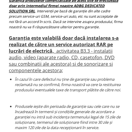
Garanţia produselor comercializate pe acest site se efectuează
doar prin intermediul firmei noastre ADBG DEDICATED
SOLUTION SRL
. Intervenţii pe bază de garanţie din alte cadre
Nissan
precum service-uri GSM, service-uri auto, etc nu sunt acceptate de
noi fără un accord în scris. Dacă se intervine asupra produsului, firma
Mitsubishi
noastră nu va fi răspunzătoare ulterior pentru garanţie.
Garanţia este valabilă doar dacă instalarea s-a
Land Rover
realizat de către un service autorizat RAR pe
lucrări de electrică,
activitatea B3.3 - instalatii
Mazda
audio, video (aparate radio, CD, casetofon, DVD
sau combinatii ale acestora) si de sonorizare si
Honda
componentele acestora;
În cazul în care defectul nu ţine de garanţie sau problema
Citroen
reclamată nu se confirmă, firma noastră va cere la restituirea
produsului eventualele taxe de transport plătite de către noi.
Isuzu
Produsele ieşite din perioada de garanţie sau cele care nu se
Chrysler
încadrează în termenii şi condiţiile generale de acordare a
garanţiei nu intră sub incidenţa termenului legal de 15 zile de
Subaru
soluţionare, termenul de soluţionare fiind intre 30 zile şi
maxim 120 zile de la data recepţionarii în service.