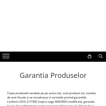
Toate Produsele
Navigații auto dedicate
Navigatii Dedicate
BMW
Volkswagen
Audi
Garantia Produselor
Mercedes Benz
Ford
Toate produsele vandute pe pe acest site, sunt produse noi, insotite
de acte fiscale si se incadreaza in cerintele privind garantiile.
Conform OUG 21/1992 (rep) si Legii 449/2003 modificata, garantia
Skoda
legala de conformitate pentru persoane fizice este de 24 luni de la