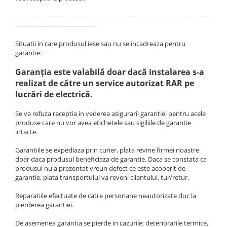
Navigații auto universale
Navigații universale 2DIN
-------------------------------------------------------------------------------------------------
----------------------------------------
Navigații universale 1DIN
Situatii in care produsul iese sau nu se incadreaza pentru
garantie:
Rame adaptoare auto
Rame adaptoare auto
Garanţia este valabilă doar dacă instalarea s-a
realizat de către un service autorizat RAR pe
Rame adaptoare Volkswagen
lucrări de electrică.
Se va refuza receptia in vederea asigurarii garantiei pentru acele
Rame adaptoare Ford
produse care nu vor avea etichetele sau sigiliile de garantie
intacte.
Rame adaptoare M-Benz
Garantiile se expediaza prin curier, plata revine firmei noastre
doar daca produsul beneficiaza de garantie. Daca se constata ca
Rame adaptoare Opel
produsul nu a prezentat vreun defect ce este acoperit de
garantie, plata transportului va reveni clientului, tur/retur.
Rame adaptoare Skoda
Reparatiile efectuate de catre personane neautorizate duc la
pierderea garantiei.
Rame adaptoare Suzuki
De asemenea garantia se pierde in cazurile: deteriorarile termice,