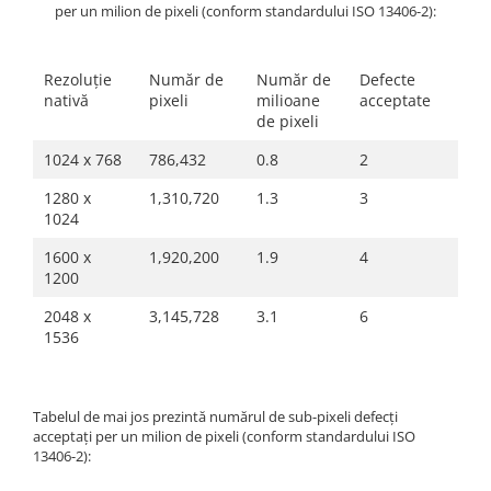
per un milion de pixeli (conform standardului ISO 13406-2):
Rame adaptoare Dodge
Rezoluție
Număr de
Număr de
Defecte
Rame adaptoare Chrysler
nativă
pixeli
milioane
acceptate
de pixeli
Rame adaptoare Isuzu
1024 x 768
786,432
0.8
2
Rame adaptoare Subaru
1280 x
1,310,720
1.3
3
1024
Rame adaptoare Iveco
1600 x
1,920,200
1.9
4
1200
Rame adaptoare Smart
2048 x
3,145,728
3.1
6
1536
Rame adaptoare Land Rover
Rame adaptoare Ssangyong
Tabelul de mai jos prezintă numărul de sub-pixeli defecți
Rame adaptoare Hummer
acceptați per un milion de pixeli (conform standardului ISO
13406-2):
Camere marșarier auto