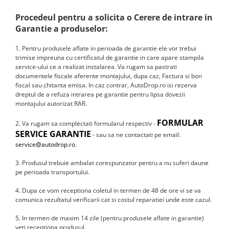
Smart
Procedeul pentru a solicita o Cerere de intrare in
Garantie a produselor:
Fiat
1. Pentru produsele aflate in perioada de garantie ele vor trebui
Jeep
trimise impreuna cu certificatul de garantie in care apare stampila
service-ului ce a realizat instalarea. Va rugam sa pastrati
Volvo
documentele fiscale aferente montajului, dupa caz, Factura si bon
fiscal sau chitanta emisa. In caz contrar, AutoDrop.ro isi rezerva
dreptul de a refuza intrarea pe garantie pentru lipsa dovezii
Iveco
montajului autorizat RAR.
FORMULAR
Porsche
2. Va rugam sa complectati formularul respectiv -
SERVICE GARANTIE
- sau sa ne contactati pe email:
service@autodrop.ro
.
Ssangyong
3. Produsul trebuie ambalat corespunzator pentru a nu suferi daune
Daihatsu
pe perioada transportului.
4. Dupa ce vom receptiona coletul in termen de 48 de ore vi se va
Dodge
comunica rezultatul verificarii cat si costul reparatiei unde este cazul.
Navigații auto universale
5. In termen de maxim 14 zile (pentru produsele aflate in garantie)
veti receptiona produsul.