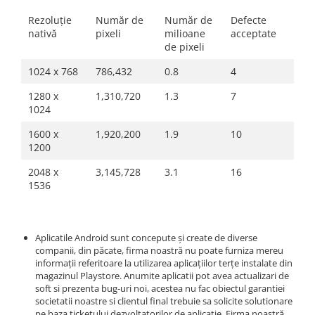
Camere marșarier auto
Rezoluție
Număr de
Număr de
Defecte
nativă
pixeli
milioane
acceptate
Camere marșarier universale
de pixeli
1024 x 768
786,432
0.8
4
Camere Skoda
1280 x
1,310,720
1.3
7
Camere Volkswagen
1024
1600 x
1,920,200
1.9
10
Camere Mercedes Benz
1200
Camere Audi
2048 x
3,145,728
3.1
16
1536
Camere BMW
Camere Ford
Aplicatile Android sunt concepute şi create de diverse
companii, din păcate, firma noastră nu poate furniza mereu
informaţii referitoare la utilizarea aplicaţiilor terţe instalate din
Camere Opel
magazinul Playstore. Anumite aplicatii pot avea actualizari de
soft si prezenta bug-uri noi, acestea nu fac obiectul garantiei
Camere Iveco
societatii noastre si clientul final trebuie sa solicite solutionare
pe baza ticketului dezvoltatorilor de aplicatie. Firma noastră