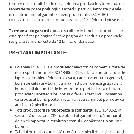
termen de cel mult 14 zile de la primirea produselor, termenul de
Rame adaptoare Daihatsu
reparatie se poate prelungii cu acordul partilor, iar toate piesele
inlocuite in timpul garantiei devin proprietatea SC ADBG
DEDICATED SOLUTIONS SRL. Reparatia se face folosind piese noi.
Rame adaptoare Mazda
Termenul de garantie
poate sa difere in functie de produs, dar
Rame adaptoare Kia
este specificat pe pagina fiecare pagina de produs. La produsele
resigilate termenul este de 12 luni calendaristice.
Rame adaptoare Alfa Romeo
PRECIZARI IMPORTANTE:
Rame adaptoare Nissan
Ecranele LCD/LED ale produselor electronice comercializate de
noi respecta normele ISO 13406-2 Clasa II. Toti producatorii de
Rame adaptoare Fiat
laptop-uri/tablete folosesc Clasa II, care inseamna, in general,
Ecran de calitate = Ecran cu maxim 3 pixeli defecti grupati si 5
imprastiati (in functie de interpretarile particulare ale fiecarui
Rame adaptoare Hyundai
producator aceste valori pot sa difere). Acest lucru inseamna
ca produsul Dv nu poate fi returnat sau schimbat pe motiv ca
Rame adaptoare Chevrolet
are 1 sau 2 pixeli morti.
Toți producătorii se raportează la standardul ISO 13402-2, în
sensul că un ecran LCD face obiectul garanției dacă numărul
Rame adaptoare Mitsubishi
de pixeli raportat la rezoluția ecranului depășește un anumit
barem.
Rame adaptoare Jeep
Tabelul de mai jos prezintă numărul de pixeli defecți acceptați