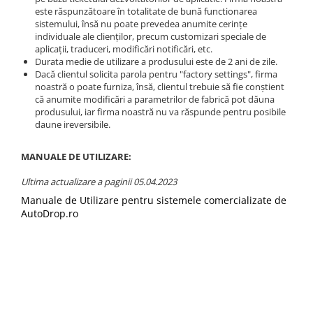
este răspunzătoare în totalitate de bună functionarea
Camere Renault
sistemului, însă nu poate prevedea anumite cerinţe
individuale ale clienţilor, precum customizari speciale de
Camere Fiat
aplicaţii, traduceri, modificări notificări, etc.
Durata medie de utilizare a produsului este de 2 ani de zile.
Dacă clientul solicita parola pentru "factory settings", firma
Camere Citroen
noastră o poate furniza, însă, clientul trebuie să fie conştient
că anumite modificări a parametrilor de fabrică pot dăuna
produsului, iar firma noastră nu va răspunde pentru posibile
Camere Peugeot
daune ireversibile.
Camere Fiat
MANUALE DE UTILIZARE:
Camere înregistrare trafic
Ultima actualizare a paginii 05.04.2023
Manuale de Utilizare pentru sistemele comercializate de
Accesorii multimedia
AutoDrop.ro
Conectică Auto
Conectică Auto
Conectică Audi