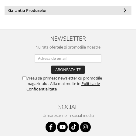
Conectică BMW
Garantia Produselor
Conectică Volkswagen
Conectică Mercedes Benz
NEWSLETTER
Nu rata ofertele si promotiile noastre
Conectică Ford
Conectică Opel
Conectică Skoda
Vreau sa primesc newsletter cu promotiile
magazinului. Afla mai multe in
Politica de
Confidentialitate
Conectică Honda
SOCIAL
Conectică Chevrolet
Urmareste-ne in social media
Conectică Suzuki
Conectică Renault