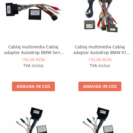
Fiat
Rame adaptoare Dodge
Jeep
Rame adaptoare Chrysler
Volvo
Rame adaptoare Isuzu
Iveco
Rame adaptoare Subaru
Cablaj multimedia Cablaj
Cablaj multimedia Cablaj
adaptor Autodrop BMW Seria
adaptor Autodrop BMW X1
Porsche
Rame adaptoare Iveco
3 E90, E91, E92 pentru
E84 (2010-2015) pentru
150,00 RON
150,00 RON
Navigatii multimedia
Navigații multimedia Android
TVA inclus
TVA inclus
Ssangyong
Rame adaptoare Smart
Daihatsu
Rame adaptoare Land Rover
ADAUGA IN COS
ADAUGA IN COS
Dodge
Rame adaptoare Ssangyong
Rame adaptoare Hummer