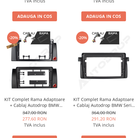
TVA inclus
TVA inclus
ADAUGA IN COS
ADAUGA IN COS
-20%
-20%
KIT Complet Rama Adaptoare
KIT Complet Rama Adaptoare
+ Cablaj Autodrop BMW
+ Cablaj Autodrop BMW Seria
E39/E53/E38 pentru Navigatie
3 E46/M3 pentru Navigatie
347,00 RON
364,00 RON
Multimedia Android 9 inch
Multimedia Android 9 inch
277,60 RON
291,20 RON
TVA inclus
TVA inclus