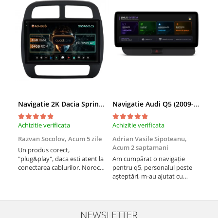
Navigatie 2K Dacia Spring (2021- Prezent), Android, S-Quadcore / 4GB RAM + 64GB ROM, 9.5 Inch - AD-BGS90042K+AD-BGRKIT366V4s
Navigatie Audi Q5 (2009-2017), Linux OS & OEM, MMI 3G, CarPlay & Android Auto Wireless, MirrorLink, Camera AHD, 12.3 Inch - AD-BGAALNXH+AD-BGRKITQ5002
Achizitie verificata
Achizitie verificata
Achi
Razvan Socolov,
Acum 5 zile
Adrian Vasile Sipoteanu,
Eug
Acum 2 saptamani
Un produs corect,
Perf
"plug&play", daca esti atent la
Am cumpărat o navigație
desc
conectarea cablurilor. Noroc
pentru q5, personalul peste
fast
cu asistenta Autodrop, care a
așteptări, m-au ajutat cu
fost foarte prietenoasa si
informații foarte prompt deși
dispusa sa ajute. M-a
i-am deranjat în repetate
indrumat pas cu pas si mi-a
rânduri. Foarte serviabili,
atras atentia ca nu era
livrare rapidă, suport tehnic,
NEWSLETTER