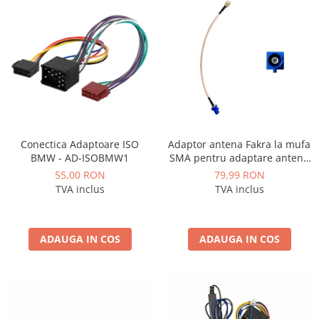
Mitsubishi
Rame adaptoare Mazda
Land Rover
Rame adaptoare Kia
Mazda
Rame adaptoare Alfa Romeo
Honda
Rame adaptoare Nissan
Conectica Adaptoare ISO
Adaptor antena Fakra la mufa
Citroen
Rame adaptoare Fiat
BMW - AD-ISOBMW1
SMA pentru adaptare antena
gps originala la sistem
55,00 RON
79,99 RON
aftermarket - AD-BGCGPSOEM
Isuzu
Rame adaptoare Hyundai
TVA inclus
TVA inclus
Chrysler
Rame adaptoare Chevrolet
ADAUGA IN COS
ADAUGA IN COS
Subaru
Rame adaptoare Mitsubishi
Smart
Rame adaptoare Jeep