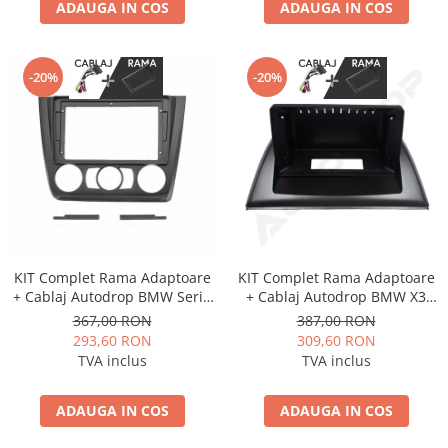
ADAUGA IN COS
ADAUGA IN COS
-20%
-20%
KIT Complet Rama Adaptoare
KIT Complet Rama Adaptoare
+ Cablaj Autodrop BMW Seria
+ Cablaj Autodrop BMW X3
1 E87 (2007-2012) pentru
E83 (2006-2010) pentru
367,00 RON
387,00 RON
Navigatie Multimedia Android
Navigatie Multimedia Android
293,60 RON
309,60 RON
9 inch
9 inch
TVA inclus
TVA inclus
ADAUGA IN COS
ADAUGA IN COS