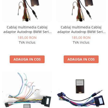
Cablaj multimedia Cablaj
Cablaj multimedia Cablaj
adaptor Autodrop BMW Seria
adaptor Autodrop BMW Seria
1 E87 (2007-2012) pentru
1 E87 (2007-2012) pentru
185,00 RON
185,00 RON
Navigații multimedia Android
Navigații multimedia Android
TVA inclus
TVA inclus
ADAUGA IN COS
ADAUGA IN COS