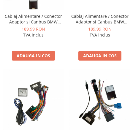
Cablaj Alimentare / Conector
Cablaj Alimentare / Conector
Adaptor si Canbus BMW
Adaptor si Canbus BMW
E46/E39/E38 pentru navigatii
E46/E39/E38 pentru navigatii
189,99 RON
189,99 RON
Android - AD-BGC5X0040P
Android - AD-BGC5X00Q
TVA inclus
TVA inclus
ADAUGA IN COS
ADAUGA IN COS