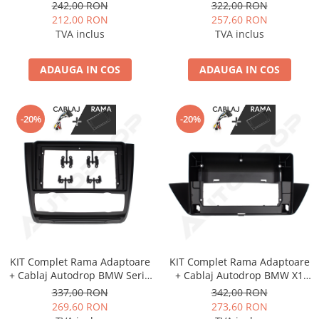
3 E46/M3 pentru Navigatii
3 E90, E91, E92 pentru
242,00 RON
322,00 RON
multimedia Android
Navigatie Multimedia Android
212,00 RON
257,60 RON
9 inch
TVA inclus
TVA inclus
ADAUGA IN COS
ADAUGA IN COS
-20%
-20%
KIT Complet Rama Adaptoare
KIT Complet Rama Adaptoare
+ Cablaj Autodrop BMW Seria
+ Cablaj Autodrop BMW X1
1 E87 (2007-2012) pentru
E84 (2010-2015) pentru
337,00 RON
342,00 RON
Navigatie Multimedia Android
Navigatie Multimedia Android
269,60 RON
273,60 RON
9 inch
10.1 inch