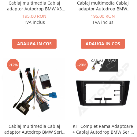
Cablaj multimedia Cablaj
Cablaj multimedia Cablaj
adaptor Autodrop BMW X3
adaptor Autodrop BMW
E83 (2006-2010) pentru
E39/E53/E38 pentru Navigatii
195,00 RON
195,00 RON
Navigații multimedia Android
multimedia Android
TVA inclus
TVA inclus
ADAUGA IN COS
ADAUGA IN COS
-12%
-20%
Cablaj multimedia Cablaj
KIT Complet Rama Adaptoare
adaptor Autodrop BMW Seria
+ Cablaj Autodrop BMW Seria