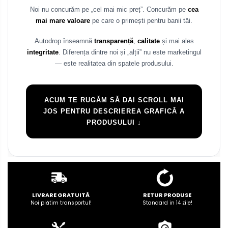
Noi nu concurăm pe „cel mai mic preț”. Concurăm pe
cea
mai mare valoare
pe care o primești pentru banii tăi.
Autodrop înseamnă
transparență
,
calitate
și mai ales
integritate
. Diferența dintre noi și „alții” nu este marketingul
— este realitatea din spatele produsului.
ACUM TE RUGĂM SĂ DAI SCROLL MAI
JOS PENTRU DESCRIEREA GRAFICĂ A
PRODUSULUI ↓
LIVRARE GRATUITĂ
RETUR PRODUSE
Noi plătim transportul!
Standard in 14 zile!