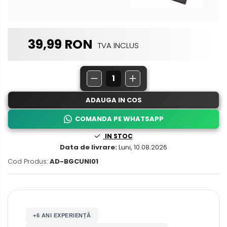
Nissan
Rame adaptoare Daihatsu
Mitsubishi
Rame adaptoare Mazda
39,99 RON
TVA INCLUS
Land Rover
Rame adaptoare Kia
Mazda
Rame adaptoare Alfa Romeo
ADAUGA IN COS
Honda
Rame adaptoare Nissan
COMANDA PE WHATSAPP
Citroen
Rame adaptoare Fiat
IN STOC
Data de livrare:
Luni, 10.08.2026
Isuzu
Rame adaptoare Hyundai
Cod Produs:
AD-BGCUNI01
Chrysler
Rame adaptoare Chevrolet
Subaru
Rame adaptoare Mitsubishi
+6 ANI EXPERIENȚĂ
Smart
Rame adaptoare Jeep