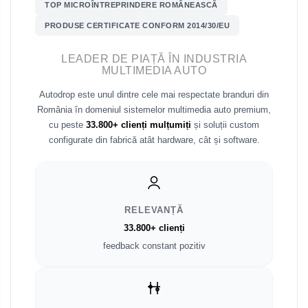
TOP MICROÎNTREPRINDERE ROMÂNEASCĂ
Fiat
PRODUSE CERTIFICATE CONFORM 2014/30/EU
Rame adaptoare Dodge
Jeep
LEADER DE PIAȚĂ ÎN INDUSTRIA
Rame adaptoare Chrysler
MULTIMEDIA AUTO
Volvo
Rame adaptoare Isuzu
Autodrop este unul dintre cele mai respectate branduri din
România în domeniul sistemelor multimedia auto premium,
Iveco
cu peste
33.800+ clienți mulțumiți
și soluții custom
Rame adaptoare Subaru
configurate din fabrică atât hardware, cât și software.
Porsche
Rame adaptoare Iveco
Ssangyong
Rame adaptoare Smart
RELEVANȚĂ
Daihatsu
Rame adaptoare Land Rover
33.800+ clienți
feedback constant pozitiv
Dodge
Rame adaptoare Ssangyong
Rame adaptoare Hummer