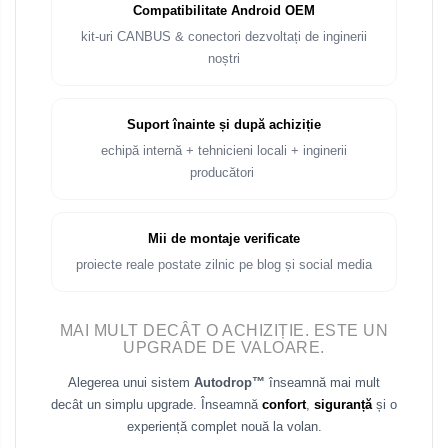
Compatibilitate Android OEM
kit-uri CANBUS & conectori dezvoltați de inginerii
noștri
Suport înainte și după achiziție
echipă internă + tehnicieni locali + inginerii
producători
Mii de montaje verificate
proiecte reale postate zilnic pe blog și social media
MAI MULT DECÂT O ACHIZIȚIE. ESTE UN
UPGRADE DE VALOARE.
Alegerea unui sistem
Autodrop™
înseamnă mai mult
decât un simplu upgrade. Înseamnă
confort
,
siguranță
și o
experiență complet nouă la volan.