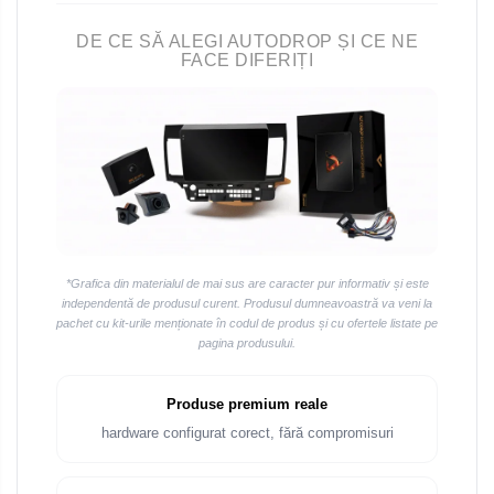
DE CE SĂ ALEGI AUTODROP ȘI CE NE
FACE DIFERIȚI
*Grafica din materialul de mai sus are caracter pur informativ și este
independentă de produsul curent. Produsul dumneavoastră va veni la
pachet cu kit-urile menționate în codul de produs și cu ofertele listate pe
pagina produsului.
Produse premium reale
hardware configurat corect, fără compromisuri