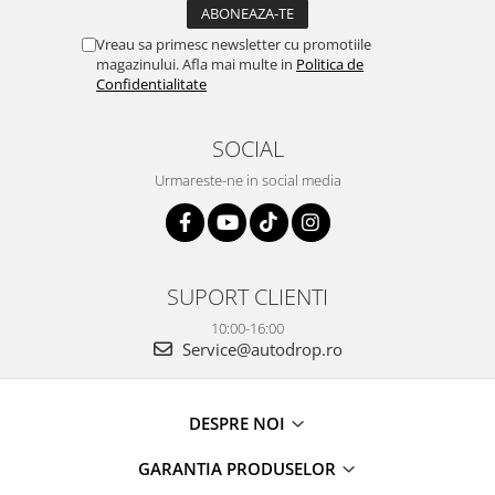
Smart
Vreau sa primesc newsletter cu promotiile
Fiat
magazinului. Afla mai multe in
Politica de
Confidentialitate
Jeep
SOCIAL
Volvo
Urmareste-ne in social media
Iveco
Porsche
SUPORT CLIENTI
Ssangyong
10:00-16:00
Service@autodrop.ro
Daihatsu
Dodge
DESPRE NOI
GARANTIA PRODUSELOR
Navigații auto universale