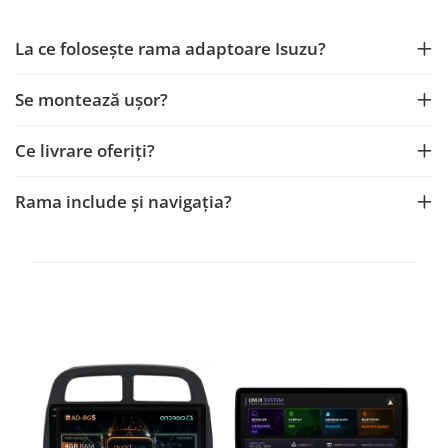
Opel
La ce folosește rama adaptoare Isuzu?
Dacia
Se montează ușor?
Peugeot
Ce livrare oferiți?
Hyundai
Rama include și navigația?
Toyota
Seat
Kia
Chevrolet
Suzuki
Renault