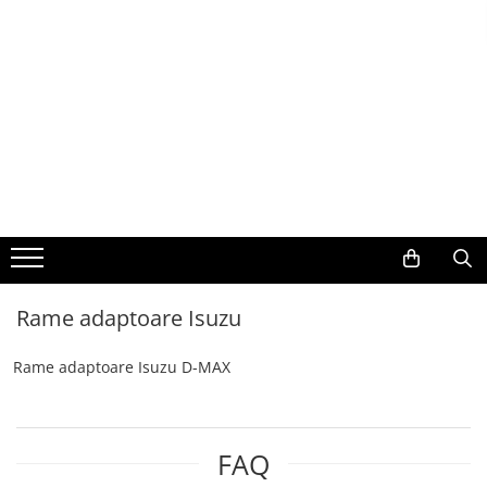
Toate Produsele
Navigații auto dedicate
Navigatii Dedicate
BMW
Volkswagen
Rame adaptoare Isuzu
Audi
Rame adaptoare Isuzu D-MAX
Mercedes Benz
Ford
FAQ
Skoda