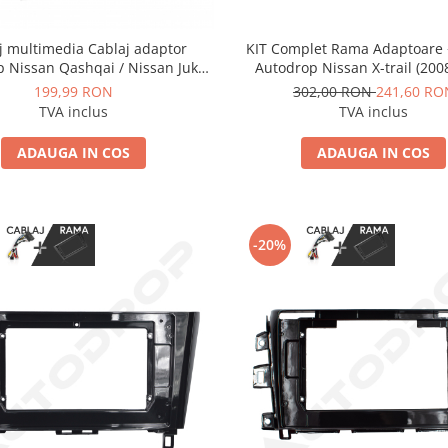
j multimedia Cablaj adaptor
KIT Complet Rama Adaptoare 
 Nissan Qashqai / Nissan Juke
Autodrop Nissan X-trail (200
3) cu camera spate, 360 si BOSE
pentru Navigatie Multimedia
199,99 RON
302,00 RON
241,60 RO
Navigații multimedia Android
10.1 inch
TVA inclus
TVA inclus
ADAUGA IN COS
ADAUGA IN COS
-20%