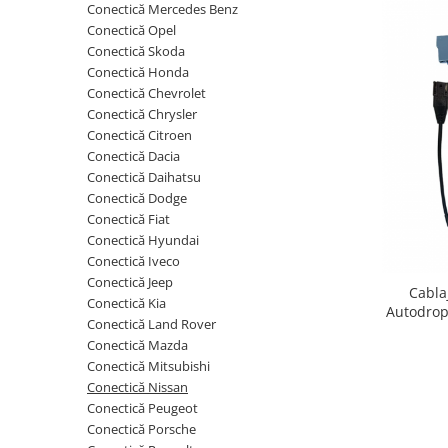
Conectică Mercedes Benz
Conectică Opel
Opel
Conectică Skoda
Conectică Honda
Dacia
Conectică Chevrolet
Conectică Chrysler
Peugeot
Conectică Citroen
Conectică Dacia
Hyundai
Conectică Daihatsu
Conectică Dodge
Toyota
Conectică Fiat
Conectică Hyundai
Conectică Iveco
Seat
Conectică Jeep
Cabla
Conectică Kia
Kia
Autodrop 
Conectică Land Rover
2017)
Conectică Mazda
Chevrolet
Conectică Mitsubishi
Conectică Nissan
Suzuki
Conectică Peugeot
Conectică Porsche
Renault