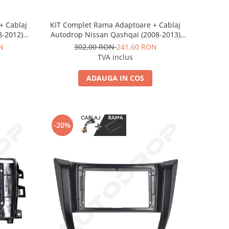
+ Cablaj
KIT Complet Rama Adaptoare + Cablaj
8-2012)
Autodrop Nissan Qashqai (2008-2013)
 Android
pentru Navigatie Multimedia Android 9
N
302,00 RON
241,60 RON
inch
TVA inclus
ADAUGA IN COS
-20%