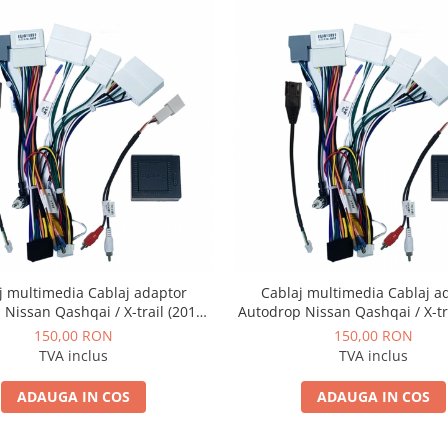
j multimedia Cablaj adaptor
Cablaj multimedia Cablaj a
Nissan Qashqai / X-trail (2014-
Autodrop Nissan Qashqai / X-tr
 pentru Navigații multimedia
2017) pentru Navigații mult
150,00 RON
150,00 RON
Android
Android
TVA inclus
TVA inclus
ADAUGA IN COS
ADAUGA IN COS