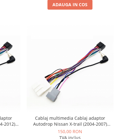
ADAUGA IN COS
daptor
Cablaj multimedia Cablaj adaptor
4-2012)
Autodrop Nissan X-trail (2004-2007)
 Android
pentru Navigații multimedia Android
150,00 RON
TVA inclus