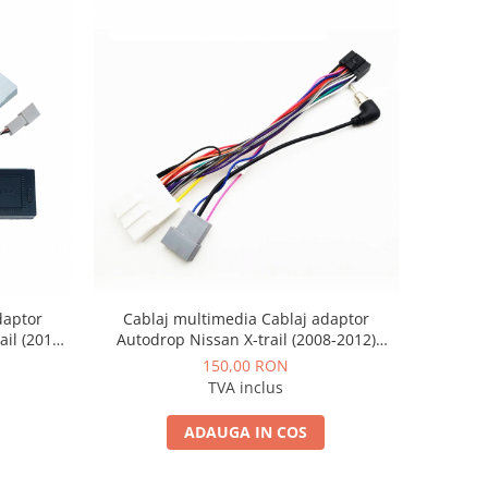
daptor
Cablaj multimedia Cablaj adaptor
ail (2014-
Autodrop Nissan X-trail (2008-2012)
imedia
pentru Navigații multimedia Android
150,00 RON
TVA inclus
ADAUGA IN COS