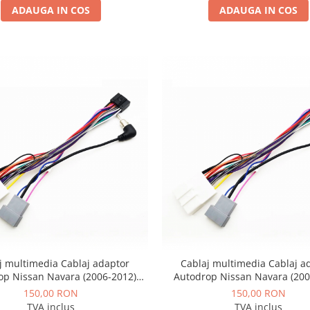
ADAUGA IN COS
ADAUGA IN COS
j multimedia Cablaj adaptor
Cablaj multimedia Cablaj a
op Nissan Navara (2006-2012)
Autodrop Nissan Navara (200
Navigații multimedia Android
pentru Navigații multimedia
150,00 RON
150,00 RON
TVA inclus
TVA inclus