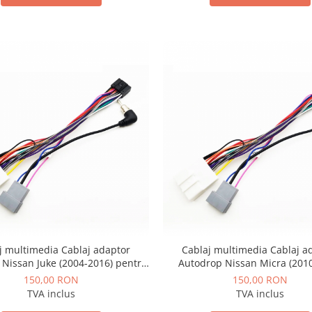
j multimedia Cablaj adaptor
Cablaj multimedia Cablaj a
Nissan Juke (2004-2016) pentru
Autodrop Nissan Micra (201
igații multimedia Android
pentru Navigații multimedia
150,00 RON
150,00 RON
TVA inclus
TVA inclus