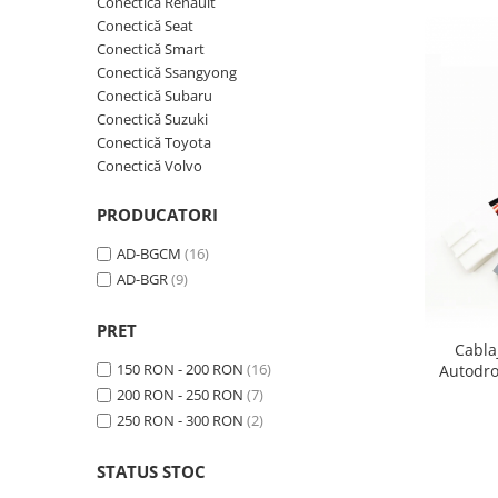
Conectică Renault
Conectică Seat
Nissan
Conectică Smart
Conectică Ssangyong
Conectică Subaru
Mitsubishi
Conectică Suzuki
Conectică Toyota
Land Rover
Conectică Volvo
Mazda
PRODUCATORI
Honda
AD-BGCM
(16)
AD-BGR
(9)
Citroen
PRET
Cabla
Isuzu
150 RON - 200 RON
(16)
Autodro
pentru 
200 RON - 250 RON
(7)
Chrysler
250 RON - 300 RON
(2)
Subaru
STATUS STOC