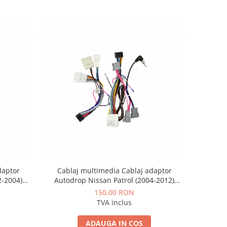
daptor
Cablaj multimedia Cablaj adaptor
2-2004)
Autodrop Nissan Patrol (2004-2012)
 Android
pentru Navigații multimedia Android
150,00 RON
TVA inclus
ADAUGA IN COS