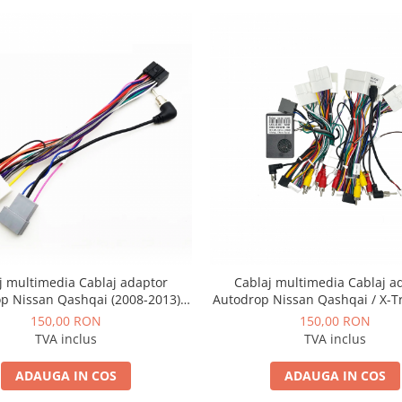
j multimedia Cablaj adaptor
Cablaj multimedia Cablaj a
p Nissan Qashqai (2008-2013)
Autodrop Nissan Qashqai / X-Tr
Navigații multimedia Android
2017) pentru Navigații mult
150,00 RON
150,00 RON
Android
TVA inclus
TVA inclus
ADAUGA IN COS
ADAUGA IN COS