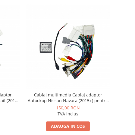
daptor
Cablaj multimedia Cablaj adaptor
ail (2014-
Autodrop Nissan Navara (2015+) pentru
imedia
Navigații multimedia Android
150,00 RON
TVA inclus
ADAUGA IN COS