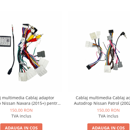
j multimedia Cablaj adaptor
Cablaj multimedia Cablaj a
 Nissan Navara (2015+) pentru
Autodrop Nissan Patrol (200
igații multimedia Android
pentru Navigații multimedia
150,00 RON
150,00 RON
TVA inclus
TVA inclus
ADAUGA IN COS
ADAUGA IN COS