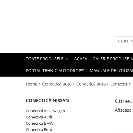
Toate Produsele
Navigații auto dedicate
Navigatii Dedicate
TOATE PRODUSELE
ACASA
GALERIE PRODUSE 
BMW
PORTAL TEHNIC AUTODROP™
MANUALE DE UTILIZA
Volkswagen
Home /
Conectică auto /
Conectică auto /
Conectică Ni
Audi
Conect
CONECTICĂ NISSAN
Mercedes Benz
Afiseaza:
Conectică Volkswagen
Ford
Conectică Audi
Conectică BMW
Skoda
Conectică Ford