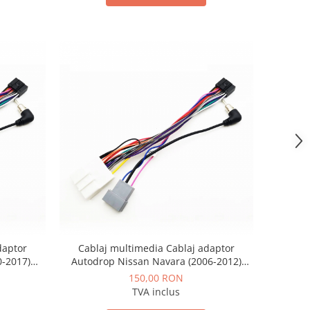
daptor
Cablaj multimedia Cablaj adaptor
0-2017)
Autodrop Nissan Navara (2006-2012)
 Android
pentru Navigații multimedia Android
150,00 RON
TVA inclus