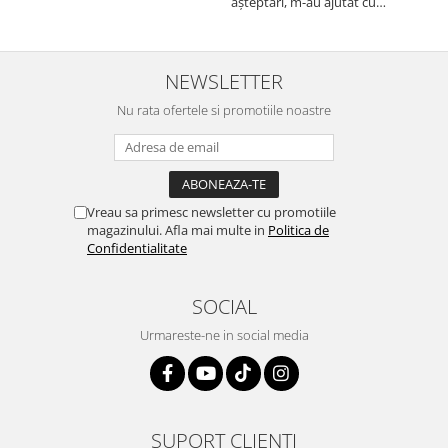
cu asistenta Autodrop, care a
așteptări, m-au ajutat cu
Rame adaptoare Dacia
fost foarte prietenoasa si
informații foarte prompt deși
dispusa sa ajute. M-a
i-am deranjat în repetate
Rame adaptoare Audi
indrumat pas cu pas si mi-a
rânduri. Foarte serviabili,
atras atentia ca nu era
livrare rapidă, suport tehnic,
NEWSLETTER
conectat cablul de video de la
totul impecabil, o să revin la ei
Rame adaptoare BMW
camera OE...
Nu rata ofertele si promotiile noastre
și pentru vi...
Rame adaptoare Seat
Rame adaptoare Renault
Vreau sa primesc newsletter cu promotiile
magazinului. Afla mai multe in
Politica de
Rame adaptoare Volvo
Confidentialitate
Rame adaptoare Honda
SOCIAL
Rame Adaptoare Porsche
Urmareste-ne in social media
Rame adaptoare Peugeot
Rame adaptoare Citroen
SUPORT CLIENTI