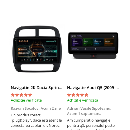
Navigații auto universale
Navigații universale 2DIN
Navigații universale 1DIN
Rame adaptoare auto
Rame adaptoare auto
Rame adaptoare Volkswagen
Rame adaptoare Ford
Rame adaptoare M-Benz
Navigatie 2K Dacia Spring (2021- Prezent), Android, S-Quadcore / 4GB RAM + 64GB ROM, 9.5 Inch - AD-BGS90042K+AD-BGRKIT366V4s
Navigatie Audi Q5 (2009-2017), Linux OS & OEM, MMI 3G, CarPlay & Android Auto Wireless, MirrorLink, Camera AHD, 12.3 Inch - AD-BGAALNXH+AD-BGRKITQ5002
Rame adaptoare Opel
Achizitie verificata
Achizitie verificata
Achi
Rame adaptoare Skoda
Razvan Socolov,
Acum 2 zile
Adrian Vasile Sipoteanu,
Eug
Acum 1 saptamana
Un produs corect,
Perf
Rame adaptoare Suzuki
"plug&play", daca esti atent la
Am cumpărat o navigație
desc
conectarea cablurilor. Noroc
pentru q5, personalul peste
fast