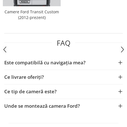
Smart
Camere Ford Transit Custom
Fiat
(2012-prezent)
Jeep
FAQ
Volvo
Iveco
Este compatibilă cu navigația mea?
Porsche
Ce livrare oferiți?
Ssangyong
Ce tip de cameră este?
Daihatsu
Unde se montează camera Ford?
Dodge
Navigații auto universale