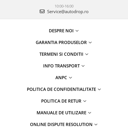
10:00-16:00
Rame adaptoare Daihatsu
Service@autodrop.ro
Rame adaptoare Mazda
DESPRE NOI
Rame adaptoare Kia
GARANTIA PRODUSELOR
Rame adaptoare Alfa Romeo
TERMENI SI CONDITII
Rame adaptoare Nissan
INFO TRANSPORT
Rame adaptoare Fiat
ANPC
Rame adaptoare Hyundai
POLITICA DE CONFIDENTIALITATE
Rame adaptoare Chevrolet
POLITICA DE RETUR
Rame adaptoare Mitsubishi
MANUALE DE UTILIZARE
ONLINE DISPUTE RESOLUTION
Rame adaptoare Jeep