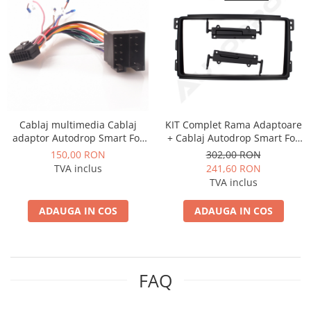
Opel
Dacia
Peugeot
Hyundai
Cablaj multimedia Cablaj
KIT Complet Rama Adaptoare
adaptor Autodrop Smart For
+ Cablaj Autodrop Smart For
Toyota
Two (2007-2010) pentru
Two (2007-2010) pentru
150,00 RON
302,00 RON
Navigații multimedia Android
Navigatie Multimedia Android
TVA inclus
241,60 RON
9 inch
Seat
TVA inclus
ADAUGA IN COS
ADAUGA IN COS
Kia
Chevrolet
FAQ
Suzuki
Renault