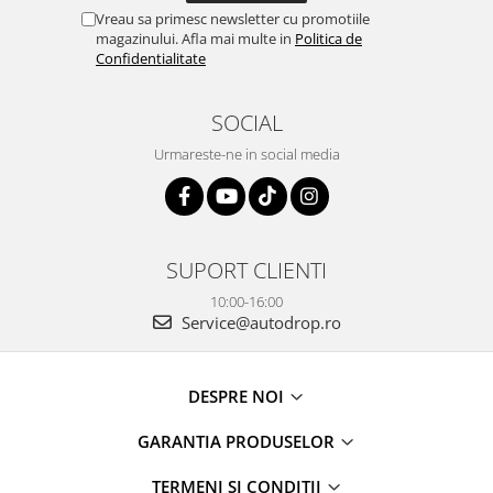
Navigații auto universale
Vreau sa primesc newsletter cu promotiile
Navigații universale 2DIN
magazinului. Afla mai multe in
Politica de
Confidentialitate
Navigații universale 1DIN
Rame adaptoare auto
SOCIAL
Rame adaptoare auto
Urmareste-ne in social media
Rame adaptoare Volkswagen
Rame adaptoare Ford
SUPORT CLIENTI
Rame adaptoare M-Benz
10:00-16:00
Service@autodrop.ro
Rame adaptoare Opel
DESPRE NOI
Rame adaptoare Skoda
GARANTIA PRODUSELOR
Rame adaptoare Suzuki
TERMENI SI CONDITII