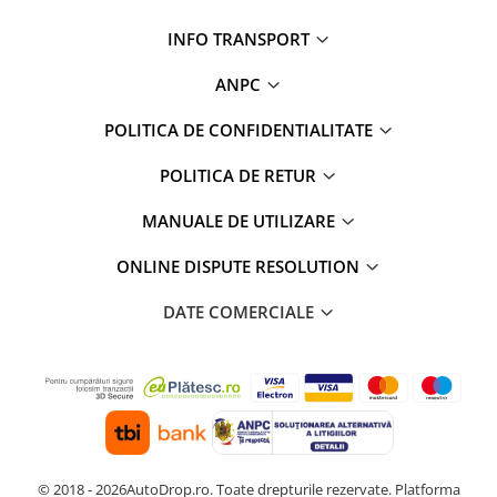
Rame adaptoare Dacia
INFO TRANSPORT
Rame adaptoare Audi
ANPC
Rame adaptoare BMW
POLITICA DE CONFIDENTIALITATE
Rame adaptoare Seat
POLITICA DE RETUR
Rame adaptoare Renault
MANUALE DE UTILIZARE
ONLINE DISPUTE RESOLUTION
Rame adaptoare Volvo
DATE COMERCIALE
Rame adaptoare Honda
Rame Adaptoare Porsche
Rame adaptoare Peugeot
Rame adaptoare Citroen
© 2018 - 2026AutoDrop.ro. Toate drepturile rezervate.
Platforma