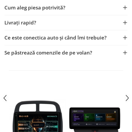
Cum aleg piesa potrivită?
Nissan
Livrați rapid?
Mitsubishi
Ce este conectica auto și când îmi trebuie?
Land Rover
Se păstrează comenzile de pe volan?
Mazda
Honda
Citroen
Isuzu
Chrysler
Subaru