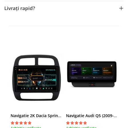
Rame adaptoare Dacia
Livrați rapid?
Rame adaptoare Audi
Rame adaptoare BMW
Rame adaptoare Seat
Rame adaptoare Renault
Rame adaptoare Volvo
Rame adaptoare Honda
Rame Adaptoare Porsche
Rame adaptoare Peugeot
Navigatie 2K Dacia Spring (2021- Prezent), Android, S-Quadcore / 4GB RAM + 64GB ROM, 9.5 Inch - AD-BGS90042K+AD-BGRKIT366V4s
Navigatie Audi Q5 (2009-2017), Linux OS & OEM, MMI 3G, CarPlay & Android Auto Wireless, MirrorLink, Camera AHD, 12.3 Inch - AD-BGAALNXH+AD-BGRKITQ5002
Rame adaptoare Citroen