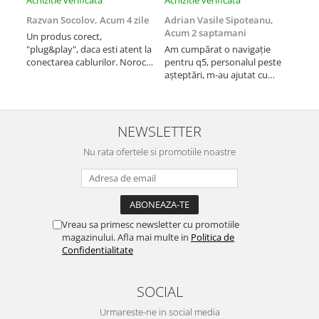
Achizitie verificata
Achizitie verificata
Achi
Rame adaptoare Daihatsu
Razvan Socolov,
Acum 4 zile
Adrian Vasile Sipoteanu,
Eug
Acum 2 saptamani
Un produs corect,
Perf
Rame adaptoare Mazda
"plug&play", daca esti atent la
Am cumpărat o navigație
desc
conectarea cablurilor. Noroc
pentru q5, personalul peste
fast
cu asistenta Autodrop, care a
așteptări, m-au ajutat cu
Rame adaptoare Kia
fost foarte prietenoasa si
informații foarte prompt deși
dispusa sa ajute. M-a
i-am deranjat în repetate
indrumat pas cu pas si mi-a
rânduri. Foarte serviabili,
Rame adaptoare Alfa Romeo
atras atentia ca nu era
livrare rapidă, suport tehnic,
NEWSLETTER
conectat cablul de video de la
totul impecabil, o să revin la ei
Rame adaptoare Nissan
camera OE...
Nu rata ofertele si promotiile noastre
și pentru vi...
Rame adaptoare Fiat
Rame adaptoare Hyundai
Vreau sa primesc newsletter cu promotiile
magazinului. Afla mai multe in
Politica de
Rame adaptoare Chevrolet
Confidentialitate
Rame adaptoare Mitsubishi
SOCIAL
Rame adaptoare Jeep
Urmareste-ne in social media