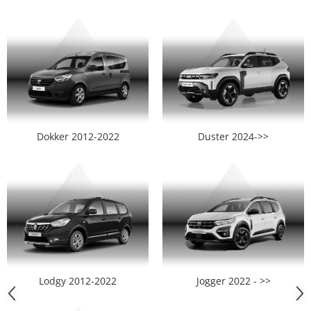
Smart
Fiat
Jeep
Volvo
Iveco
Dokker 2012-2022
Duster 2024->>
Porsche
Ssangyong
Daihatsu
Dodge
Lodgy 2012-2022
Jogger 2022 - >>
Navigații auto universale