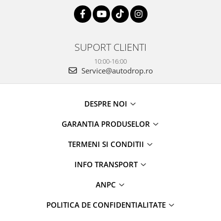
Rame adaptoare Dodge
Rame adaptoare Chrysler
SUPORT CLIENTI
10:00-16:00
Rame adaptoare Isuzu
Service@autodrop.ro
Rame adaptoare Subaru
DESPRE NOI
Rame adaptoare Iveco
GARANTIA PRODUSELOR
Rame adaptoare Smart
TERMENI SI CONDITII
Rame adaptoare Land Rover
INFO TRANSPORT
Rame adaptoare Ssangyong
ANPC
Rame adaptoare Hummer
POLITICA DE CONFIDENTIALITATE
Camere marșarier auto