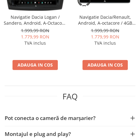
Navigatie Dacia Logan /
Navigatie Dacia/Renault,
Sandero, Android, A-Octacore
Android, A-octacore / 4GB
/ 4GB RAM + 64GB ROM, 9
RAM + 64GB ROM, 9 Inch AD-
1.999,99 RON
1.999,99 RON
Inch - AD-BGA9004+AD-
BGA9004+AD-BGRKIT383
1.779,99 RON
1.779,99 RON
BGRKIT376
TVA inclus
TVA inclus
ADAUGA IN COS
ADAUGA IN COS
FAQ
Pot conecta o cameră de marșarier?
Montajul e plug and play?