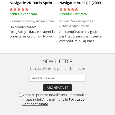
Navigatie 2K Dacia Spring (2021- Prezent), Android, S-Quadcore / 4GB RAM + 64GB ROM, 9.5 Inch - AD-BGS90042K+AD-BGRKIT366V4s
Navigatie Audi Q5 (2009-2017), Linux OS & OEM, MMI 3G, CarPlay & Android Auto Wireless, MirrorLink, Camera AHD, 12.3 Inch - AD-BGAALNXH+AD-BGRKITQ5002
Achizitie verificata
Achizitie verificata
Achi
Razvan Socolov,
Acum 5 zile
Adrian Vasile Sipoteanu,
Eug
Acum 2 saptamani
Un produs corect,
Perf
"plug&play", daca esti atent la
Am cumpărat o navigație
desc
conectarea cablurilor. Noroc
pentru q5, personalul peste
fast
cu asistenta Autodrop, care a
așteptări, m-au ajutat cu
fost foarte prietenoasa si
informații foarte prompt deși
dispusa sa ajute. M-a
i-am deranjat în repetate
indrumat pas cu pas si mi-a
rânduri. Foarte serviabili,
atras atentia ca nu era
livrare rapidă, suport tehnic,
NEWSLETTER
conectat cablul de video de la
totul impecabil, o să revin la ei
camera OE...
Nu rata ofertele si promotiile noastre
și pentru vi...
Vreau sa primesc newsletter cu promotiile
magazinului. Afla mai multe in
Politica de
Confidentialitate