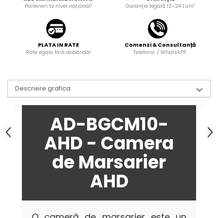
Parteneri la nivel național!
Garanţie legală 12-24 Luni!
PLATA IN RATE
Comenzi & Consultanță
Rate egale fără dobândă!
Telefonic / WhatsAPP
Descriere grafica
AD-BGCM10-
AHD - Camera
de Marsarier
AHD
O cameră de marsarier este un