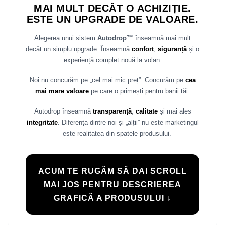
MAI MULT DECÂT O ACHIZIȚIE.
ESTE UN UPGRADE DE VALOARE.
Alegerea unui sistem
Autodrop™
înseamnă mai mult
decât un simplu upgrade. Înseamnă
confort
,
siguranță
și o
experiență complet nouă la volan.
Noi nu concurăm pe „cel mai mic preț”. Concurăm pe
cea
mai mare valoare
pe care o primești pentru banii tăi.
Autodrop înseamnă
transparență
,
calitate
și mai ales
integritate
. Diferența dintre noi și „alții” nu este marketingul
— este realitatea din spatele produsului.
ACUM TE RUGĂM SĂ DAI SCROLL
MAI JOS PENTRU DESCRIEREA
GRAFICĂ A PRODUSULUI ↓