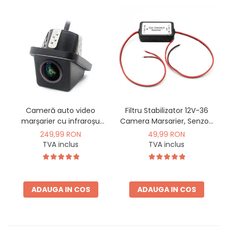
Cameră auto video
Filtru Stabilizator 12V-36
marșarier cu infraroșu
Camera Marsarier, Senzori
AHD, rezoluție 1920x1080P,
Auto Deparazitare - AD-
249,99 RON
49,99 RON
unghi deschis 155° - AD-
BGCFILTER
TVA inclus
TVA inclus
BGCM10-G
ADAUGA IN COS
ADAUGA IN COS