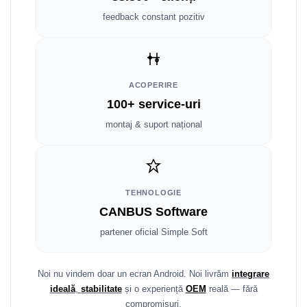
Fiat
Rame adaptoare Dodge
feedback constant pozitiv
Jeep
Rame adaptoare Chrysler
Volvo
Rame adaptoare Isuzu
ACOPERIRE
Iveco
Rame adaptoare Subaru
100+ service-uri
montaj & suport național
Porsche
Rame adaptoare Iveco
Ssangyong
Rame adaptoare Smart
Daihatsu
Rame adaptoare Land Rover
TEHNOLOGIE
CANBUS Software
Dodge
Rame adaptoare Ssangyong
partener oficial Simple Soft
Rame adaptoare Hummer
Noi nu vindem doar un ecran Android. Noi livrăm
integrare
ideală
,
stabilitate
și o experiență
OEM
reală — fără
compromisuri.