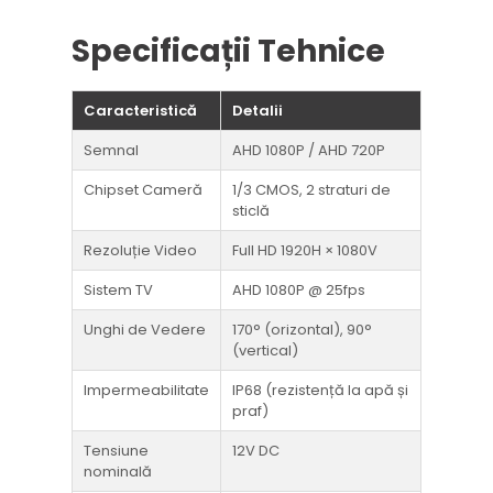
Specificații Tehnice
Caracteristică
Detalii
Semnal
AHD 1080P / AHD 720P
Chipset Cameră
1/3 CMOS, 2 straturi de
sticlă
Rezoluție Video
Full HD 1920H × 1080V
Sistem TV
AHD 1080P @ 25fps
Unghi de Vedere
170° (orizontal), 90°
(vertical)
Impermeabilitate
IP68 (rezistență la apă și
praf)
Tensiune
12V DC
nominală