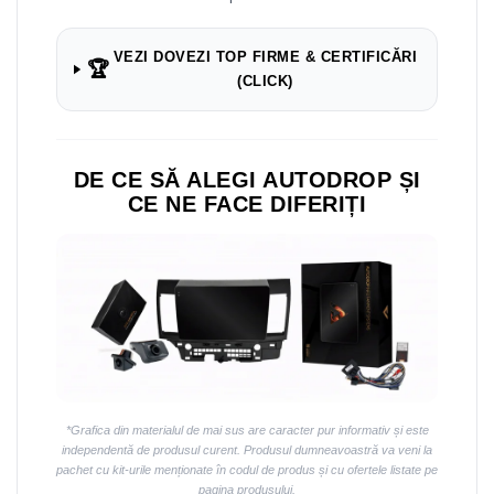
VEZI DOVEZI TOP FIRME & CERTIFICĂRI
🏆
(CLICK)
DE CE SĂ ALEGI AUTODROP ȘI
CE NE FACE DIFERIȚI
*Grafica din materialul de mai sus are caracter pur informativ și este
independentă de produsul curent. Produsul dumneavoastră va veni la
pachet cu kit-urile menționate în codul de produs și cu ofertele listate pe
pagina produsului.