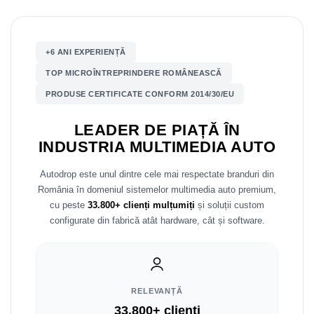
Mitsubishi
Rame adaptoare Mazda
+6 ANI EXPERIENȚĂ
Land Rover
Rame adaptoare Kia
TOP MICROÎNTREPRINDERE ROMÂNEASCĂ
Mazda
Rame adaptoare Alfa Romeo
PRODUSE CERTIFICATE CONFORM 2014/30/EU
Honda
Rame adaptoare Nissan
LEADER DE PIAȚĂ ÎN
INDUSTRIA MULTIMEDIA AUTO
Citroen
Rame adaptoare Fiat
Autodrop este unul dintre cele mai respectate branduri din
Isuzu
Rame adaptoare Hyundai
România în domeniul sistemelor multimedia auto premium,
cu peste
33.800+ clienți mulțumiți
și soluții custom
Chrysler
Rame adaptoare Chevrolet
configurate din fabrică atât hardware, cât și software.
Subaru
Rame adaptoare Mitsubishi
Smart
Rame adaptoare Jeep
RELEVANȚĂ
33.800+ clienți