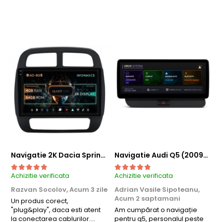
Navigatie 2K Dacia Spring (2021- Prezent), Android, S-Quadcore / 4GB RAM + 64GB ROM, 9.5 Inch - AD-BGS90042K+AD-BGRKIT366V4s
Navigatie Audi Q5 (2009-2017), Linux OS & OEM, MMI 3G, CarPlay & Android Auto Wireless, MirrorLink, Camera AHD, 12.3 Inch - AD-BGAALNXH+AD-BGRKITQ5002
Achizitie verificata
Achizitie verificata
A
Razvan Socolov,
Acum 3 zile
Adrian Vasile Sipoteanu,
Acum 2 saptamani
Un produs corect,
P
"plug&play", daca esti atent
Am cumpărat o navigație
d
la conectarea cablurilor.
pentru q5, personalul peste
f