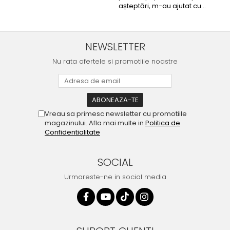
Noroc cu asistenta Autodrop,
așteptări, m-au ajutat cu
care a fost foarte
informații foarte prompt deși
prietenoasa si dispusa sa
i-am deranjat în repetate
ajute. M-a indrumat pas cu
rânduri. Foarte serviabili,
pas si mi-a atras atentia ca
livrare rapidă, suport tehnic,
NEWSLETTER
nu era conectat cablul de
totul impecabil, o să revin la
video de la camera OE...
Nu rata ofertele si promotiile noastre
ei și pentru vi...
Vreau sa primesc newsletter cu promotiile
magazinului. Afla mai multe in
Politica de
Confidentialitate
SOCIAL
Urmareste-ne in social media