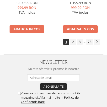
Octacore / 2GB RAM + 32GB
Octacore / 2GB RAM + 32GB
1.199,99 RON
1.199,99 RON
ROM, 9 Inch - AD-
ROM, 10.1 Inch - AD-
999,99 RON
999,99 RON
BGP9002+AD-BGRKIT405
BGP10002+AD-BGRKIT026
TVA inclus
TVA inclus
ADAUGA IN COS
ADAUGA IN COS
1
2
3
75
...
NEWSLETTER
Nu rata ofertele si promotiile noastre
Vreau sa primesc newsletter cu promotiile
magazinului. Afla mai multe in
Politica de
Confidentialitate