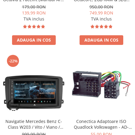
2009-2013 - fațetă 213×133
ROM, 7 Inch - AD-BGP1002
179,00 RON
950,00 RON
(RNS 510 / RCD 330), montaj
139,99 RON
749,99 RON
dedicat
TVA inclus
TVA inclus
ADAUGA IN COS
ADAUGA IN COS
-22%
Conectica Adaptoare ISO
Navigatie Mercedes Benz C-
Quadlock Volkswagen - AD-
Class W203 / Vito / Viano /
ISOVW
CLK, Android, P-Octacore /
55,00 RON
999,99 RON