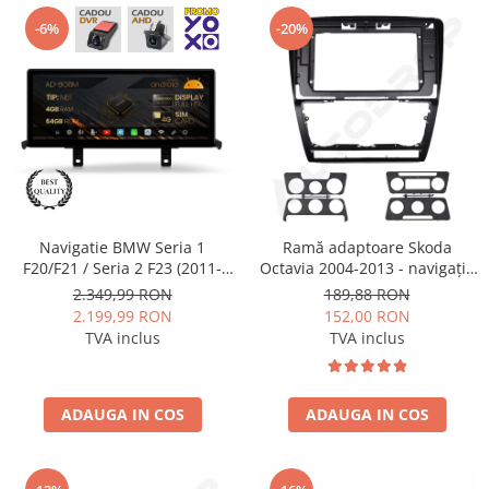
-6%
-20%
Navigatie BMW Seria 1
Ramă adaptoare Skoda
F20/F21 / Seria 2 F23 (2011-
Octavia 2004-2013 - navigație
2016), Varianta NBT, Android
Android 10.1″, montaj dedicat
2.349,99 RON
189,88 RON
13, BM-Octacore / 4GB RAM +
2.199,99 RON
152,00 RON
64GB ROM, 12.3" Inch - AD-
TVA inclus
TVA inclus
BGBM12004NB+AD-
BGRKITBM011
ADAUGA IN COS
ADAUGA IN COS