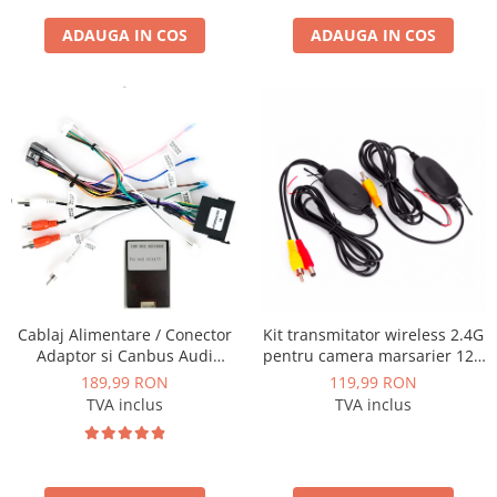
ADAUGA IN COS
ADAUGA IN COS
Cablaj Alimentare / Conector
Kit transmitator wireless 2.4G
Adaptor si Canbus Audi
pentru camera marsarier 12V
A3/A4/A6/TT pentru navigatii
- AD-BGCMW102
189,99 RON
119,99 RON
Android - AD-BGCAUDI5AE4I
TVA inclus
TVA inclus