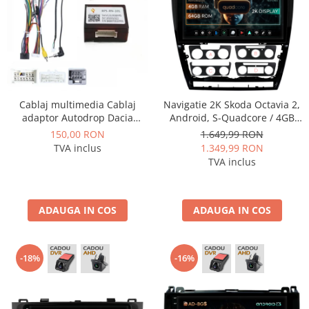
Cablaj multimedia Cablaj
Navigatie 2K Skoda Octavia 2,
adaptor Autodrop Dacia
Android, S-Quadcore / 4GB
Duster (2015-2017) pentru
RAM + 64GB ROM, 10.36 Inch
150,00 RON
1.649,99 RON
Navigații multimedia Android
- AD-BGS100042K+AD-
TVA inclus
1.349,99 RON
BGRKIT048v2
TVA inclus
ADAUGA IN COS
ADAUGA IN COS
-18%
-16%