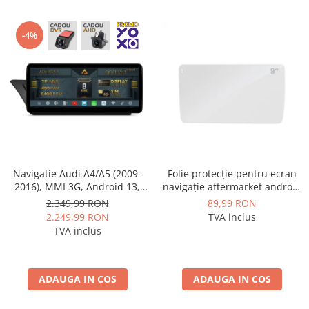
-4%
Folie protecție pentru ecran
Navigatie Audi A4/A5 (2009-
navigație aftermarket android
2016), MMI 3G, Android 13,
9 inch - AD-BGCF9
MB-Octacore, 4GB RAM +
89,99 RON
2.349,99 RON
64GB ROM, 12.3 Inch - AD-
TVA inclus
2.249,99 RON
BGAA12004H+AD-
TVA inclus
BGRKITA4002
ADAUGA IN COS
ADAUGA IN COS