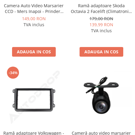
Camera Auto Video Marsarier
Ramă adaptoare Skoda
CCD - Mers Inapoi - Prindere
Octavia 2 Facelift (Climatronic)
Standard - AD-BGCM1
2009-2013 - fațetă 213×133
149,00 RON
179,00 RON
(RNS 510 / RCD 330), montaj
TVA inclus
139,99 RON
dedicat
TVA inclus
ADAUGA IN COS
ADAUGA IN COS
-34%
Ramă adaptoare Volkswagen -
Cameră auto video marșarier