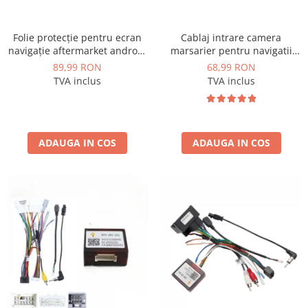
Folie protecție pentru ecran
Cablaj intrare camera
navigație aftermarket android
marsarier pentru navigatii
10.1 inch - AD-BGCF10
Android - AD-BGCCAM1
89,99 RON
68,99 RON
TVA inclus
TVA inclus
ADAUGA IN COS
ADAUGA IN COS