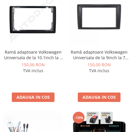
Ramă adaptoare Volkswagen
Ramă adaptoare Volkswagen
Universala de la 10.1inch la 9
Universala de la 9inch la 7
inch - navigație Android 10.1″,
inch - navigație Android 9″,
150,00 RON
150,00 RON
montaj dedicat
montaj dedicat
TVA inclus
TVA inclus
ADAUGA IN COS
ADAUGA IN COS
-18%