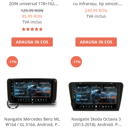
2DIN universal 178×102,
cu infraroșu, tip senzor,
montaj dedicat
rezoluție 1280x720P, unghi
129,99 RON
249,99 RON
deschis 140° - AD-BGCM4
85,99 RON
TVA inclus
TVA inclus
ADAUGA IN COS
ADAUGA IN COS
-17%
-17%
Navigatie Mercedes Benz ML
Navigatie Skoda Octavia 3
W164 / GL X164, Android, P-
(2013-2018), Android, P-