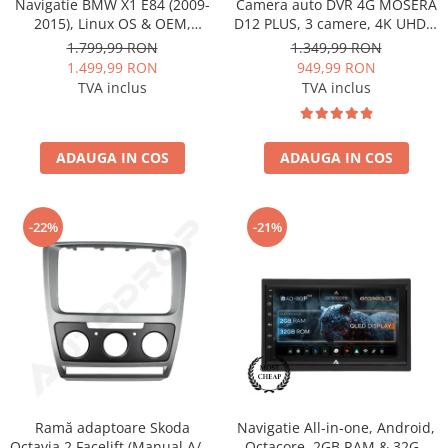
Navigatie BMW X1 E84 (2009-
Camera auto DVR 4G MOSERA
2015), Linux OS & OEM,
D12 PLUS, 3 camere, 4K UHD +
Varianta iDrive, CarPlay &
Full HD + Full HD, Sony
1.799,99 RON
1.349,99 RON
Android Auto Wireless,
IMX415, GPS Tracking, WiFi 6,
1.499,99 RON
949,99 RON
MirrorLink, Camera AHD, 12.3
Night Vision IR, Cloud Live
TVA inclus
TVA inclus
Inch - AD-BGBMLNX12+AD-
View, monitorizare parcare,
BGRKITBM004
aplicatie mobil + PC
ADAUGA IN COS
ADAUGA IN COS
-22%
-21%
Ramă adaptoare Skoda
Navigatie All-in-one, Android,
Octavia 2 Facelift (Manual A/C)
Octacore, 2GB RAM & 32GB