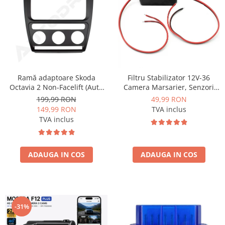
Mitsubishi
Rame adaptoare Mazda
Land Rover
Rame adaptoare Kia
Mazda
Rame adaptoare Alfa Romeo
Ramă adaptoare Skoda
Filtru Stabilizator 12V-36
Honda
Rame adaptoare Nissan
Octavia 2 Non-Facelift (Auto
Camera Marsarier, Senzori
A/C) 2004-2009 - fațetă
Auto Deparazitare - AD-
199,99 RON
49,99 RON
213×133 (RNS 510 / RCD 330),
BGCFILTER
149,99 RON
TVA inclus
Citroen
Rame adaptoare Fiat
montaj dedicat
TVA inclus
Isuzu
Rame adaptoare Hyundai
ADAUGA IN COS
ADAUGA IN COS
Chrysler
Rame adaptoare Chevrolet
Subaru
Rame adaptoare Mitsubishi
Smart
Rame adaptoare Jeep
-31%