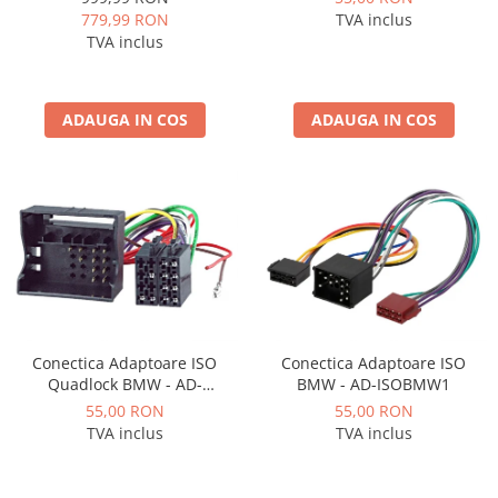
2GB RAM + 32GB ROM, 7 Inch
TVA inclus
779,99 RON
- AD-BGP1002+AD-BGRBE014
TVA inclus
ADAUGA IN COS
ADAUGA IN COS
Conectica Adaptoare ISO
Conectica Adaptoare ISO
Quadlock BMW - AD-
BMW - AD-ISOBMW1
ISOBMW2
55,00 RON
55,00 RON
TVA inclus
TVA inclus