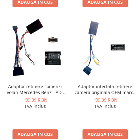
ADAUGA IN COS
ADAUGA IN COS
Adaptor retinere comenzi
Adaptor interfata retinere
volan Mercedes Benz - AD-
camera originala OEM marca
BGRKIT407-C
VAG Volkswagen, Skoda - AD-
199,99 RON
199,99 RON
BGCWCOEM
TVA inclus
TVA inclus
ADAUGA IN COS
ADAUGA IN COS