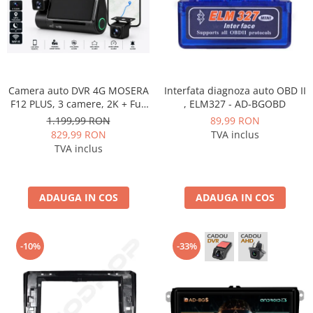
Fiat
Rame adaptoare Dodge
Jeep
Rame adaptoare Chrysler
Volvo
Rame adaptoare Isuzu
Camera auto DVR 4G MOSERA
Interfata diagnoza auto OBD II
Iveco
Rame adaptoare Subaru
F12 PLUS, 3 camere, 2K + Full
, ELM327 - AD-BGOBD
HD, Sony IMX415, GPS
1.199,99 RON
89,99 RON
Porsche
Rame adaptoare Iveco
Tracking, WiFi 6, Night Vision
829,99 RON
TVA inclus
IR, Cloud Live View,
TVA inclus
monitorizare parcare,
Ssangyong
Rame adaptoare Smart
aplicatie mobil + PC
Daihatsu
Rame adaptoare Land Rover
ADAUGA IN COS
ADAUGA IN COS
Dodge
Rame adaptoare Ssangyong
Rame adaptoare Hummer
-10%
-33%