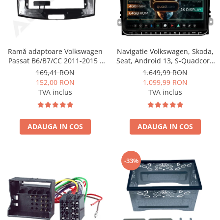
Ramă adaptoare Volkswagen
Navigatie Volkswagen, Skoda,
Passat B6/B7/CC 2011-2015 -
Seat, Android 13, S-Quadcore
navigație Android 10.1″,
/ 4GB RAM + 64GB ROM, 9
169,41 RON
1.649,99 RON
montaj dedicat
Inch - AD-BGSW94L
152,00 RON
1.099,99 RON
TVA inclus
TVA inclus
ADAUGA IN COS
ADAUGA IN COS
-33%