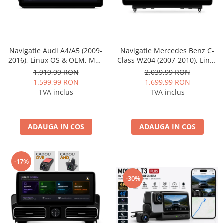
Navigatie Audi A4/A5 (2009-
Navigatie Mercedes Benz C-
2016), Linux OS & OEM, MMI
Class W204 (2007-2010), Linux
3G, CarPlay & Android Auto
OS & OEM, NTG 4.0, CarPlay &
1.919,99 RON
2.039,99 RON
Wireless, MirrorLink, Camera
Android Auto Wireless,
1.599,99 RON
1.699,99 RON
AHD, 12.3 Inch - AD-
MirrorLink, Camera AHD, 12.3
TVA inclus
TVA inclus
BGAALNXH+AD-BGRKITA4002
Inch - AD-BGMBLNX1240+AD-
BGRKITMB003
ADAUGA IN COS
ADAUGA IN COS
-17%
-30%