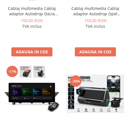
Cablaj multimedia Cablaj
Cablaj multimedia Cablaj
adaptor Autodrop Dacia
adaptor Autodrop Opel
Logan / Sandero pentru
pentru Navigatii multimedia
150,00 RON
150,00 RON
Navigatii multimedia Android
Android
TVA inclus
TVA inclus
ADAUGA IN COS
ADAUGA IN COS
-17%
-30%