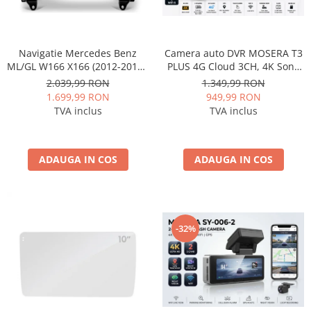
Navigatie Mercedes Benz
Camera auto DVR MOSERA T3
ML/GL W166 X166 (2012-2015),
PLUS 4G Cloud 3CH, 4K Sony
Linux OS & OEM, NTG 4.5,
IMX415 + interior 1080P +
2.039,99 RON
1.349,99 RON
CarPlay & Android Auto
camera spate 1080P, GPS,
1.699,99 RON
949,99 RON
Wireless, MirrorLink, Camera
WiFi 6, ecran touch IPS 3”,
TVA inclus
TVA inclus
AHD, 12.3 Inch - AD-
Night Vision, monitorizare live
BGMBLNX1245+AD-
BGRKITMB016
ADAUGA IN COS
ADAUGA IN COS
-32%