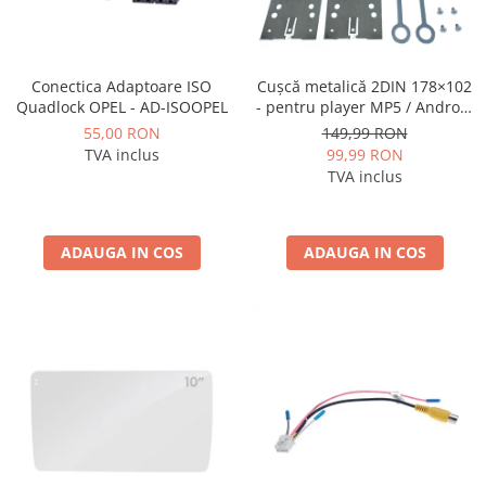
Conectica Adaptoare ISO
Cușcă metalică 2DIN 178×102
Quadlock OPEL - AD-ISOOPEL
- pentru player MP5 / Android
universal
55,00 RON
149,99 RON
TVA inclus
99,99 RON
TVA inclus
ADAUGA IN COS
ADAUGA IN COS