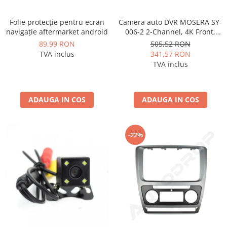
Folie protecție pentru ecran
Camera auto DVR MOSERA SY-
navigație aftermarket android
006-2 2-Channel, 4K Front,
1080P Spate, ecran 2.99", GPS,
89,99 RON
505,52 RON
WiFi, Night Vision, G-Sensor,
TVA inclus
341,57 RON
Loop Recording
TVA inclus
ADAUGA IN COS
ADAUGA IN COS
-22%