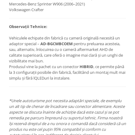
Mercedes-Benz Sprinter W906 (2006–2021)
Volkswagen Crafter
Observații Tehnice:
Vehiculele echipate din fabrică cu cameră originală necesită un
adaptor special –
AD-BGCMBCOEM
pentru preluarea acesteia,
sau, alternativ, înlocuirea cu o cameră aftermarket AHD de
calitate superioară, care oferă o imagine mai clară și un unghi de
vizibilitate mai bun.
Produsul vine la pachet cu un conector
HIBRID
, ce permite până
la 3 configurații posibile din fabrică, facilitând un montaj mult mai
simplu și fără lQLEDuri la instalare.
*Unele autoturisme pot necesita adaptări speciale, de exemplu
un alt tip de chenar de încadrare sau conector alimentare. Aceste
aspecte se discuta înainte de achiziție dacă este cazul și se pot
remedia pe parcurs împreună cu suportul tehnic. Firma noastră
își rezervă dreptul de a nu onora o comandă dacă consideră că un
produs nu este cel puțin 95% compatibil și conform cu
autoturismul în caz, indiferent de decizia clientului.