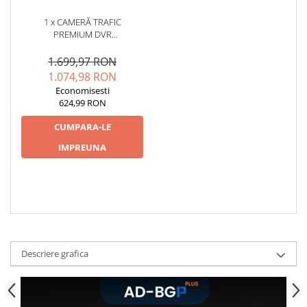
1 x CAMERĂ TRAFIC
PREMIUM DVR
SUPRAVEGHERE, AFIȘAJ LIVE
PE MULTIMEDIA ȘI
1.699,97 RON
ÎNREGISTRARE PE SD - AD-
1.074,98 RON
BGCMDVR3
Economisesti
624,99 RON
CUMPARA-LE
IMPREUNA
Descriere grafica