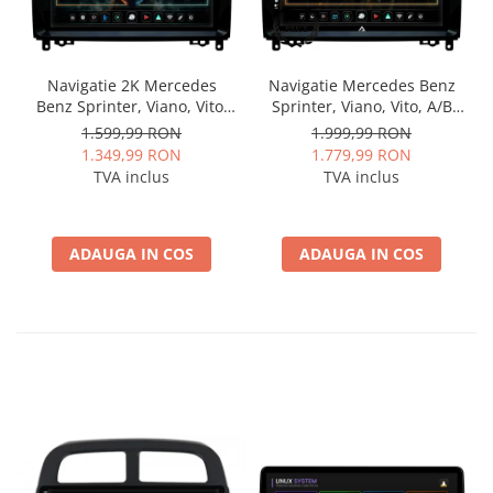
Navigatie 2K Mercedes
Navigatie Mercedes Benz
Benz Sprinter, Viano, Vito,
Sprinter, Viano, Vito, A/B
A/B Class, Crafter, Android,
Class, Crafter, Android, A-
1.599,99 RON
1.999,99 RON
S-Quadcore / 4GB RAM +
Octacore / 4GB RAM + 64GB
1.349,99 RON
1.779,99 RON
64GB ROM, 9.5 Inch - AD-
ROM, 9 Inch - AD-
TVA inclus
TVA inclus
BGS90042K+AD-BGRKIT407
BGA9004+AD-BGRKIT407
ADAUGA IN COS
ADAUGA IN COS