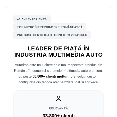
Mitsubishi
Rame adaptoare Mazda
+6 ANI EXPERIENȚĂ
Land Rover
Rame adaptoare Kia
TOP MICROÎNTREPRINDERE ROMÂNEASCĂ
Mazda
Rame adaptoare Alfa Romeo
PRODUSE CERTIFICATE CONFORM 2014/30/EU
Honda
Rame adaptoare Nissan
LEADER DE PIAȚĂ ÎN
INDUSTRIA MULTIMEDIA AUTO
Citroen
Rame adaptoare Fiat
Autodrop este unul dintre cele mai respectate branduri din
Isuzu
Rame adaptoare Hyundai
România în domeniul sistemelor multimedia auto premium,
cu peste
33.800+ clienți mulțumiți
și soluții custom
Chrysler
Rame adaptoare Chevrolet
configurate din fabrică atât hardware, cât și software.
Subaru
Rame adaptoare Mitsubishi
Smart
Rame adaptoare Jeep
RELEVANȚĂ
33.800+ clienți