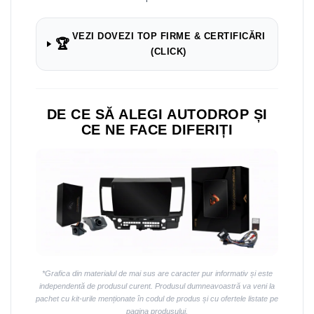
VEZI DOVEZI TOP FIRME & CERTIFICĂRI
🏆
(CLICK)
DE CE SĂ ALEGI AUTODROP ȘI
CE NE FACE DIFERIȚI
*Grafica din materialul de mai sus are caracter pur informativ și este
independentă de produsul curent. Produsul dumneavoastră va veni la
pachet cu kit-urile menționate în codul de produs și cu ofertele listate pe
pagina produsului.