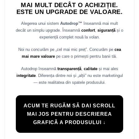
MAI MULT DECÂT O ACHIZIȚIE.
ESTE UN UPGRADE DE VALOARE.
Alegerea unui sistem
Autodrop™
înseamnă mai mult
decât un simplu upgrade. Înseamnă
confort
,
siguranță
și o
experiență complet nouă la volan.
Noi nu concurăm pe „cel mai mic preț”. Concurăm pe
cea
mai mare valoare
pe care o primești pentru banii tăi.
Autodrop înseamnă
transparență
,
calitate
și mai ales
integritate
. Diferența dintre noi și „alții” nu este marketingul
— este realitatea din spatele produsului.
ACUM TE RUGĂM SĂ DAI SCROLL
MAI JOS PENTRU DESCRIEREA
GRAFICĂ A PRODUSULUI ↓