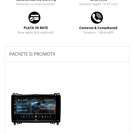
Parteneri la nivel național!
Garanţie legală 12-24 Luni!
PLATA IN RATE
Comenzi & Consultanță
Rate egale fără dobândă!
Telefonic / WhatsAPP
PACHETE SI PROMOTII