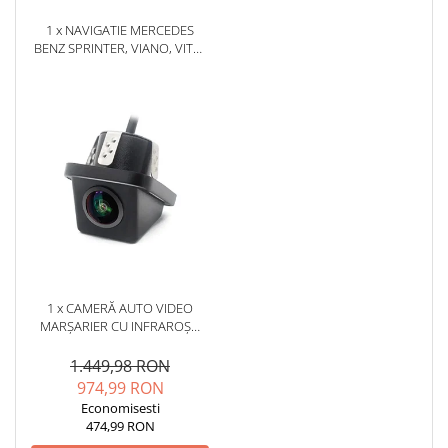
1 x NAVIGATIE MERCEDES
BENZ SPRINTER, VIANO, VITO,
A/B CLASS, CRAFTER,
ANDROID, P-OCTACORE /
2GB RAM + 32GB ROM, 9
INCH - AD-BGP9002+AD-
BGRKIT407
1 x CAMERĂ AUTO VIDEO
MARȘARIER CU INFRAROȘU
AHD, REZOLUȚIE
1920X1080P, UNGHI DESCHIS
1.449,98 RON
155° - AD-BGCM10-G
974,99 RON
Economisesti
474,99 RON