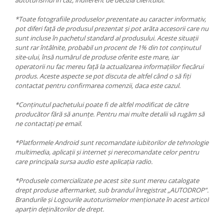
*Toate fotografiile produselor prezentate au caracter informativ,
pot diferi față de produsul prezentat și pot arăta accesorii care nu
sunt incluse în pachetul standard al produsului. Aceste situații
sunt rar întâlnite, probabil un procent de 1% din tot conținutul
site-ului, însă numărul de produse oferite este mare, iar
operatorii nu fac mereu față la actualizarea informațiilor fiecărui
produs. Aceste aspecte se pot discuta de altfel când o să fiți
contactat pentru confirmarea comenzii, daca este cazul.
*Conținutul pachetului poate fi de altfel modificat de către
producător fără să anunțe. Pentru mai multe detalii vă rugăm să
ne contactați pe email.
*Platformele Android sunt recomandate iubitorilor de tehnologie
multimedia, aplicații și internet și nerecomandate celor pentru
care principala sursa audio este aplicația radio.
*Produsele comercializate pe acest site sunt mereu catalogate
drept produse aftermarket, sub brandul înregistrat „AUTODROP”.
Brandurile și Logourile autoturismelor menționate în acest articol
aparțin deținătorilor de drept.