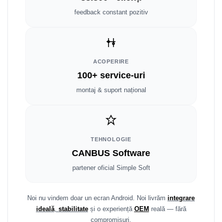
Fiat
Rame adaptoare Dodge
feedback constant pozitiv
Jeep
Rame adaptoare Chrysler
Volvo
Rame adaptoare Isuzu
ACOPERIRE
Iveco
Rame adaptoare Subaru
100+ service-uri
montaj & suport național
Porsche
Rame adaptoare Iveco
Ssangyong
Rame adaptoare Smart
Daihatsu
Rame adaptoare Land Rover
TEHNOLOGIE
CANBUS Software
Dodge
Rame adaptoare Ssangyong
partener oficial Simple Soft
Rame adaptoare Hummer
Noi nu vindem doar un ecran Android. Noi livrăm
integrare
ideală
,
stabilitate
și o experiență
OEM
reală — fără
compromisuri.