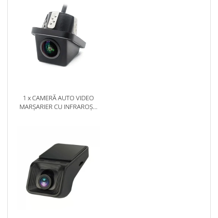
INCH - AD-BGP9002+AD-
BGRKIT407
1 x CAMERĂ AUTO VIDEO
MARȘARIER CU INFRAROȘU
AHD, REZOLUȚIE
1920X1080P, UNGHI DESCHIS
155° - AD-BGCM10-G