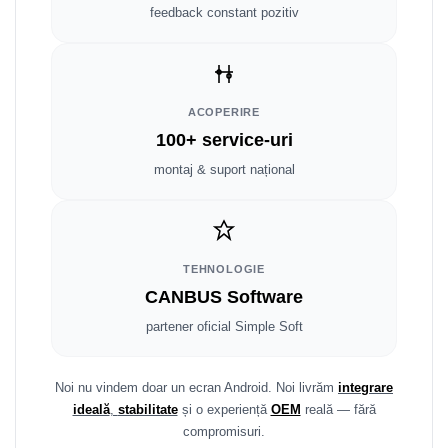
Fiat
Rame adaptoare Dodge
feedback constant pozitiv
Jeep
Rame adaptoare Chrysler
Volvo
Rame adaptoare Isuzu
ACOPERIRE
Iveco
Rame adaptoare Subaru
100+ service-uri
montaj & suport național
Porsche
Rame adaptoare Iveco
Ssangyong
Rame adaptoare Smart
TEHNOLOGIE
Daihatsu
Rame adaptoare Land Rover
CANBUS Software
Dodge
Rame adaptoare Ssangyong
partener oficial Simple Soft
Rame adaptoare Hummer
Noi nu vindem doar un ecran Android. Noi livrăm
integrare
ideală
,
stabilitate
și o experiență
OEM
reală — fără
compromisuri.