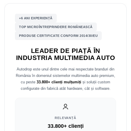
Mitsubishi
Rame adaptoare Mazda
+6 ANI EXPERIENȚĂ
Land Rover
Rame adaptoare Kia
TOP MICROÎNTREPRINDERE ROMÂNEASCĂ
PRODUSE CERTIFICATE CONFORM 2014/30/EU
Mazda
Rame adaptoare Alfa Romeo
LEADER DE PIAȚĂ ÎN
Honda
Rame adaptoare Nissan
INDUSTRIA MULTIMEDIA AUTO
Citroen
Rame adaptoare Fiat
Autodrop este unul dintre cele mai respectate branduri din
România în domeniul sistemelor multimedia auto premium,
Isuzu
Rame adaptoare Hyundai
cu peste
33.800+ clienți mulțumiți
și soluții custom
configurate din fabrică atât hardware, cât și software.
Chrysler
Rame adaptoare Chevrolet
Subaru
Rame adaptoare Mitsubishi
Smart
Rame adaptoare Jeep
RELEVANȚĂ
33.800+ clienți