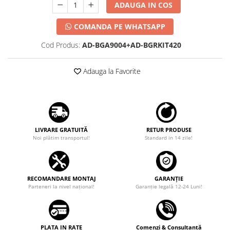
ADAUGA IN COS
COMANDA PE WHATSAPP
Cod Produs:
AD-BGA9004+AD-BGRKIT420
Adauga la Favorite
LIVRARE GRATUITĂ
RETUR PRODUSE
Noi plătim transportul!
Standard in 14 zile!
RECOMANDARE MONTAJ
GARANȚIE
Parteneri la nivel național!
Garanţie legală 12-24 Luni!
PLATA IN RATE
Comenzi & Consultanță