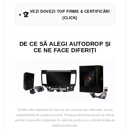
VEZI DOVEZI TOP FIRME & CERTIFICĂRI
🏆
(CLICK)
DE CE SĂ ALEGI AUTODROP ȘI
CE NE FACE DIFERIȚI
*Grafica din materialul de mai sus are caracter pur informativ și este
independentă de produsul curent. Produsul dumneavoastră va veni la
pachet cu kit-urile menționate în codul de produs și cu ofertele listate pe
pagina produsului.