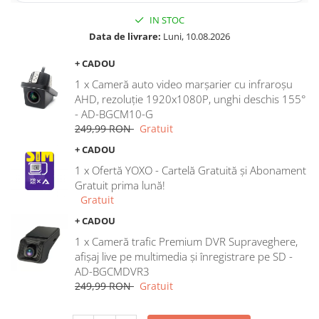
IN STOC
Data de livrare:
Luni, 10.08.2026
+ CADOU
1 x Cameră auto video marșarier cu infraroșu
AHD, rezoluție 1920x1080P, unghi deschis 155°
- AD-BGCM10-G
249,99 RON
Gratuit
+ CADOU
1 x Ofertă YOXO - Cartelă Gratuită și Abonament
Gratuit prima lună!
Gratuit
+ CADOU
1 x Cameră trafic Premium DVR Supraveghere,
afișaj live pe multimedia și înregistrare pe SD -
AD-BGCMDVR3
249,99 RON
Gratuit