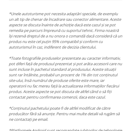
*Unele autoturisme pot necesita adaptări speciale, de exemplu
un alt tip de chenar de încadrare sau conector alimentare. Aceste
aspecte se discuta înainte de achiziție dacă este cazul și se pot
remedia pe parcurs împreună cu suportul tehnic. Firma noastră
își rezervă dreptul de a nu onora o comandă dacă consideră că un
produs nu este cel puțin 95% compatibil și conform cu
autoturismul în caz, indiferent de decizia clientului.
*Toate fotografiile produselor prezentate au caracter informativ,
pot diferi față de produsul prezentat și pot arăta accesorii care nu
sunt incluse în pachetul standard al produsului. Aceste situații
sunt rar întâlnite, probabil un procent de 1% din tot conținutul
site-ului, însă numărul de produse oferite este mare, iar
operatorii nu fac mereu față la actualizarea informațiilor fiecărui
produs. Aceste aspecte se pot discuta de altfel când o să fiți
contactat pentru confirmarea comenzii, daca este cazul.
*Conținutul pachetului poate fi de altfel modificat de către
producător fără să anunțe. Pentru mai multe detalii vă rugăm să
ne contactați pe email.
*Platformele Android sunt recomandate iubitorilor de tehnologie