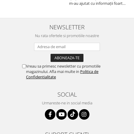
Autodrop, care a fost foarte
m-au ajutat cu informații foarte
prietenoasa si dispusa sa ajute.
prompt deși i-am deranjat în
M-a indrumat pas cu pas si mi-a
repetate rânduri. Foarte
atras atentia ca nu era conectat
serviabili, livrare rapidă, suport
cablul de video de la camera
tehnic, totul impecabil, o să revin
NEWSLETTER
OE...
la ei și pentru vi...
Nu rata ofertele si promotiile noastre
Vreau sa primesc newsletter cu promotiile
magazinului. Afla mai multe in
Politica de
Confidentialitate
SOCIAL
Urmareste-ne in social media