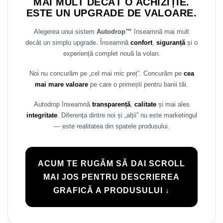
MAI MULT DECÂT O ACHIZIȚIE.
ESTE UN UPGRADE DE VALOARE.
Alegerea unui sistem
Autodrop™
înseamnă mai mult
decât un simplu upgrade. Înseamnă
confort
,
siguranță
și o
experiență complet nouă la volan.
Noi nu concurăm pe „cel mai mic preț”. Concurăm pe
cea
mai mare valoare
pe care o primești pentru banii tăi.
Autodrop înseamnă
transparență
,
calitate
și mai ales
integritate
. Diferența dintre noi și „alții” nu este marketingul
— este realitatea din spatele produsului.
ACUM TE RUGĂM SĂ DAI SCROLL
MAI JOS PENTRU DESCRIEREA
GRAFICĂ A PRODUSULUI ↓