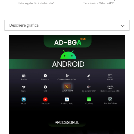
Rate egale fără dobândă!
Telefonic / WhatsAPP
Descriere grafica