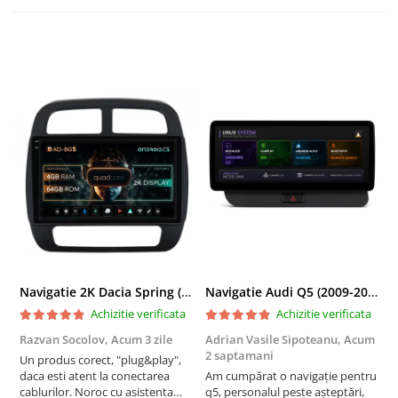
Navigatie 2K Dacia Spring (2021- Prezent), Android, S-Quadcore / 4GB RAM + 64GB ROM, 9.5 Inch - AD-BGS90042K+AD-BGRKIT366V4s
Navigatie Audi Q5 (2009-2017), Linux OS & OEM, MMI 3G, CarPlay & Android Auto Wireless, MirrorLink, Camera AHD, 12.3 Inch - AD-BGAALNXH+AD-BGRKITQ5002
Achizitie verificata
Achizitie verificata
Razvan Socolov,
Acum 3 zile
Adrian Vasile Sipoteanu,
Acum
E
2 saptamani
Un produs corect, "plug&play",
P
daca esti atent la conectarea
Am cumpărat o navigație pentru
d
cablurilor. Noroc cu asistenta
q5, personalul peste așteptări,
f