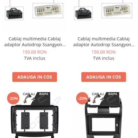
Nissan
Mitsubishi
Cablaj multimedia Cablaj
Cablaj multimedia Cablaj
Land Rover
adaptor Autodrop Ssangyong
adaptor Autodrop Ssangyong
Actyon/Kyron (2014+) pentru
Tivolan (2015-2015) pentru
150,00 RON
150,00 RON
Navigații multimedia Android
Mazda
Navigații multimedia Android
TVA inclus
TVA inclus
Honda
ADAUGA IN COS
ADAUGA IN COS
Citroen
-20%
-20%
Isuzu
Chrysler
Subaru