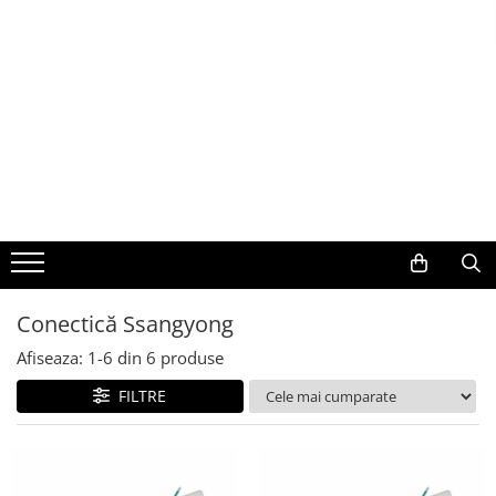
Toate Produsele
Navigații auto dedicate
Navigatii Dedicate
BMW
Volkswagen
Conectică Ssangyong
Audi
Afiseaza:
1-
6
din
6
produse
Mercedes Benz
FILTRE
Ford
Skoda