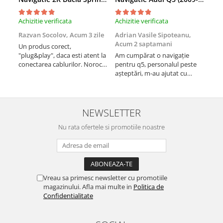
Rame adaptoare Dacia
Achizitie verificata
Achizitie verificata
Achi
Rame adaptoare Audi
Razvan Socolov,
Acum 3 zile
Adrian Vasile Sipoteanu,
Eug
Acum 2 saptamani
Un produs corect,
Perf
Rame adaptoare BMW
"plug&play", daca esti atent la
Am cumpărat o navigație
desc
conectarea cablurilor. Noroc
pentru q5, personalul peste
fast
cu asistenta Autodrop, care a
așteptări, m-au ajutat cu
Rame adaptoare Seat
fost foarte prietenoasa si
informații foarte prompt deși
dispusa sa ajute. M-a
i-am deranjat în repetate
Rame adaptoare Renault
indrumat pas cu pas si mi-a
rânduri. Foarte serviabili,
atras atentia ca nu era
livrare rapidă, suport tehnic,
NEWSLETTER
conectat cablul de video de la
totul impecabil, o să revin la ei
Rame adaptoare Volvo
camera OE...
Nu rata ofertele si promotiile noastre
și pentru vi...
Rame adaptoare Honda
Rame Adaptoare Porsche
Vreau sa primesc newsletter cu promotiile
magazinului. Afla mai multe in
Politica de
Rame adaptoare Peugeot
Confidentialitate
Rame adaptoare Citroen