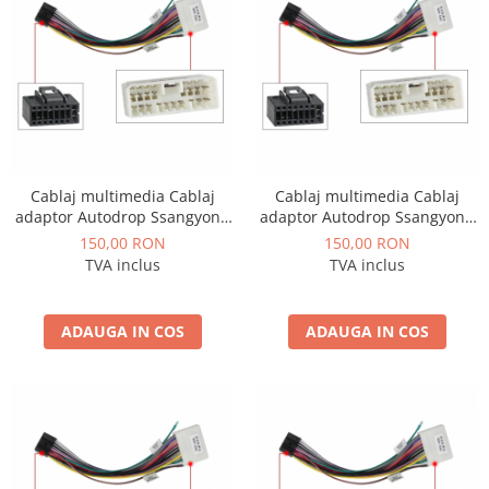
Opel
Dacia
Peugeot
Hyundai
Cablaj multimedia Cablaj
Cablaj multimedia Cablaj
adaptor Autodrop Ssangyong
adaptor Autodrop Ssangyong
Toyota
Korando (2011-2013) pentru
Rexton (2006-2011) pentru
150,00 RON
150,00 RON
Navigații multimedia Android
Navigații multimedia Android
TVA inclus
TVA inclus
Seat
ADAUGA IN COS
ADAUGA IN COS
Kia
Chevrolet
Suzuki
Renault