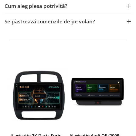
Navigații auto universale
Cum aleg piesa potrivită?
Navigații universale 2DIN
Navigații universale 1DIN
Se păstrează comenzile de pe volan?
Rame adaptoare auto
Rame adaptoare auto
Rame adaptoare Volkswagen
Rame adaptoare Ford
Rame adaptoare M-Benz
Rame adaptoare Opel
Rame adaptoare Skoda
Rame adaptoare Suzuki
Navigatie 2K Dacia Spring (2021- Prezent), Android, S-Quadcore / 4GB RAM + 64GB ROM, 9.5 Inch - AD-BGS90042K+AD-BGRKIT366V4s
Navigatie Audi Q5 (2009-2017), Linux OS & OEM, MMI 3G, CarPlay & Android Auto Wireless, MirrorLink, Camera AHD, 12.3 Inch - AD-BGAALNXH+AD-BGRKITQ5002