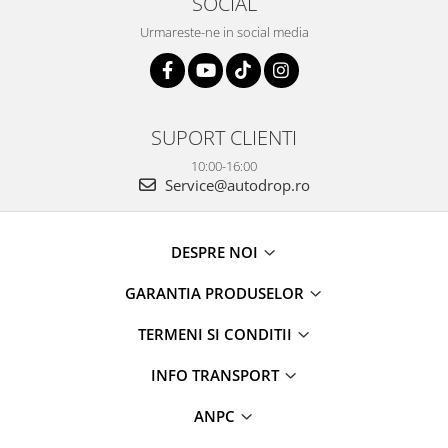
SOCIAL
Rame adaptoare Daihatsu
Urmareste-ne in social media
Rame adaptoare Mazda
Rame adaptoare Kia
SUPORT CLIENTI
Rame adaptoare Alfa Romeo
10:00-16:00
Service@autodrop.ro
Rame adaptoare Nissan
DESPRE NOI
Rame adaptoare Fiat
GARANTIA PRODUSELOR
Rame adaptoare Hyundai
TERMENI SI CONDITII
Rame adaptoare Chevrolet
INFO TRANSPORT
Rame adaptoare Mitsubishi
ANPC
Rame adaptoare Jeep