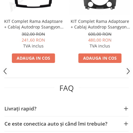
Smart
Fiat
KIT Complet Rama Adaptoare
KIT Complet Rama Adaptoare
+ Cablaj Autodrop Ssangyong
+ Cablaj Autodrop Ssangyong
Jeep
Korando (2011-2013) pentru
Rexton (2006-2011) pentru
302,00 RON
600,00 RON
Navigatie Multimedia Android
Navigatie Multimedia Android
241,60 RON
480,00 RON
9 inch
10.1 inch
Volvo
TVA inclus
TVA inclus
Iveco
ADAUGA IN COS
ADAUGA IN COS
Porsche
Ssangyong
FAQ
Daihatsu
Livrați rapid?
Dodge
Ce este conectica auto și când îmi trebuie?
Navigații auto universale