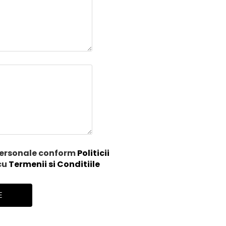
personale conform
Politicii
cu
Termenii si Conditiile