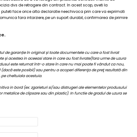
decizia dvs de retragere din contract. In acest scop, aveti la
puteti face orice alta declaratie neechivoca prin care va exprimati
omunica fara intarziere, pe un suport durabil, confirmarea de primire
ce.
catul de garanție în original și toate documentele cu care a fost livrat
e și acestea in aceeasi stare in care au fost livrate(fara urme de uzura
odusul este returnat într-o stare în care nu mai poate fi vândut ca nou,
 (dacă este posibil) sau pentru a acoperi diferenţa de preţ rezultată din
 pe cheltuiala acestuia.
tiva in bord (ex: zgarieturi si/sau distrugeri ale elementelor produsului
lor metalice de clipsare sau din plastic). In functie de gradul de uzura se