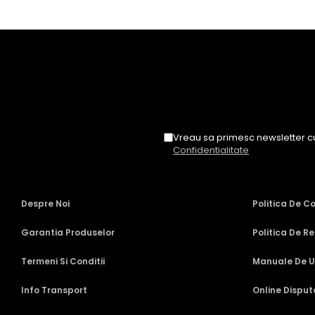
Navigații universale 2DIN
Navigații universale 1DIN
Rame adaptoare auto
Rame adaptoare Volkswagen
Rame adaptoare Ford
Vreau sa primesc newsletter cu
Confidentialitate
Rame adaptoare M-Benz
Rame adaptoare Opel
Despre Noi
Politica De C
Rame adaptoare Skoda
Garantia Produselor
Politica De Re
Rame adaptoare Suzuki
Termeni Si Conditii
Manuale De Ut
Rame adaptoare Dacia
Info Transport
Online Disput