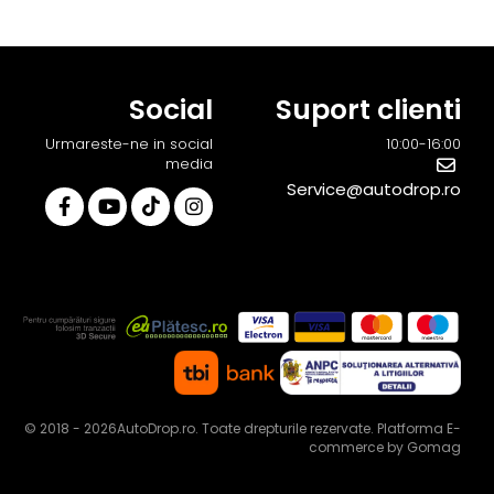
Social
Suport clienti
Urmareste-ne in social
10:00-16:00
media
Service@autodrop.ro
© 2018 - 2026AutoDrop.ro. Toate drepturile rezervate.
Platforma E-
commerce by Gomag