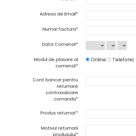
Adresa de Email*
Numar Factura*
Data Comenzii*
Modul de plasare al
Online
Telefonic
comenzii*
Cont bancar pentru
returnare
contravaloare
comanda*
Produs returnat*
Motivul returnarii
produsului*