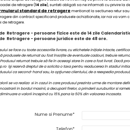
ioadei de retragere (
14 zile
), sunteti obligati sa ne informati cu privire la 
rmularul standard de retragere
mentionat la sectiunea retur sau 
tragere din contract specificand produsele achizitionate, iar noi va vom c
i de retragere.
e Retragere - persoane fizice este de 14 zile Calendaristi
e Retragere - persoane juridice este de 48 ore.
ului se face cu toate accesoriile livrare, cu etichetele inițiale intacte, certifi
 produsele de returnat au fost însoțite de eventuale cadouri, trebuie returnat
rodusul returnat trebuie să fie în aceeaşi stare în care a fost livrat. Dacă pr
o îşi rezervă dreptul de a solicita o taxa pentru readucerea în stadiul initial
usului ca second-hand sau, la opţiunea clientului, de a reexpedia produsul,
orii se va realiza si in cazul in care produsul prezinta urme de montare defini
castrarii in bordul masinii, a decuparii firelor, a prinderii suruburilor si rame
diminuare a valorii incepind cu 15% pana la 50% din valoarea incasata.
Nume si Prenume*
Telefon*