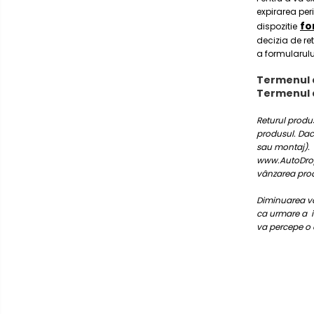
multimedia
expirarea per
fo
dispozitie
Opel
Conectică
decizia de re
Auto
a formularulu
Dacia
Termenul d
Lumini
Termenul d
Peugeot
ambientale
Returul produs
Hyundai
produsul. Dacă
sau montaj). P
Toyota
www.AutoDrop.r
vânzarea prod
Seat
Diminuarea val
ca urmare a in
Kia
va percepe o 
Chevrolet
Suzuki