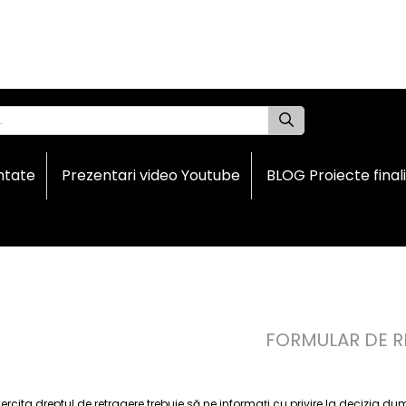
ntate
Prezentari video Youtube
BLOG Proiecte final
FORMULAR DE R
xercita dreptul de retragere trebuie să ne informaţi cu privire la decizia d