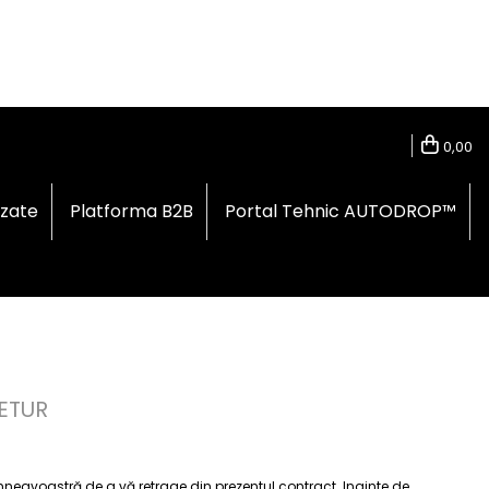
0,00
izate
Platforma B2B
Portal Tehnic AUTODROP™
ETUR
umneavoastră de a vă retrage din prezentul contract. Inainte de