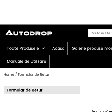
Toate Produsele
Navigații auto dedicate
Navigatii Dedicate
Navigații
Toate Produsele
Acasa
Galerie produse mo
auto
BMW
universale
Rame
Manuale de Utilizare
Volkswagen
adaptoare
auto
Home /
Formular de Retur
Audi
Camere
marșarier
Mercedes Benz
auto
Formular de Retur
Camere
înregistrare
Ford
trafic
Accesorii
Skoda
Pentru a vă e