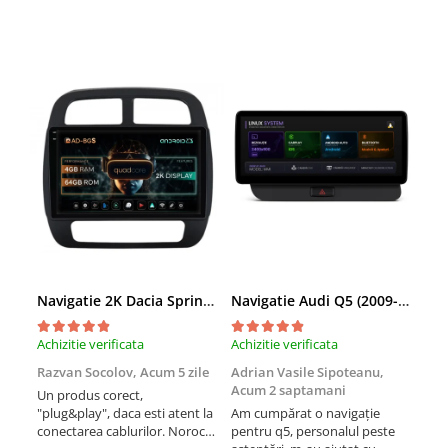
Navigatie 2K Dacia Spring (2021- Prezent), Android, S-Quadcore / 4GB RAM + 64GB ROM, 9.5 Inch - AD-BGS90042K+AD-BGRKIT366V4s
Navigatie Audi Q5 (2009-2017), Linux OS & OEM, MMI 3G, CarPlay & Android Auto Wireless, MirrorLink, Camera AHD, 12.3 Inch - AD-BGAALNXH+AD-BGRKITQ5002
Achizitie verificata
Achizitie verificata
Achi
Razvan Socolov,
Acum 5 zile
Adrian Vasile Sipoteanu,
Eug
Acum 2 saptamani
Un produs corect,
Perf
"plug&play", daca esti atent la
Am cumpărat o navigație
desc
conectarea cablurilor. Noroc
pentru q5, personalul peste
fast