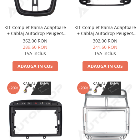
KIT Complet Rama Adaptoare
KIT Complet Rama Adaptoare
+ Cablaj Autodrop Peugeot
+ Cablaj Autodrop Peugeot
207 (2009-2013) pentru
508 (2011-2016) pentru
362,00 RON
302,00 RON
Navigatie Multimedia Android
Navigatie Multimedia Android
289,60 RON
241,60 RON
9 inch
9 inch
TVA inclus
TVA inclus
ADAUGA IN COS
ADAUGA IN COS
-20%
-20%