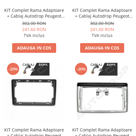
KIT Complet Rama Adaptoare
KIT Complet Rama Adaptoare
+ Cablaj Autodrop Peugeot
+ Cablaj Autodrop Peugeot
308 (2008-2013) pentru
307 (2007-2013) pentru
302,00 RON
302,00 RON
Navigatie Multimedia Android
Navigatie Multimedia Android
241,60 RON
241,60 RON
9 inch
9 inch
TVA inclus
TVA inclus
ADAUGA IN COS
ADAUGA IN COS
-20%
-20%
KIT Complet Rama Adaptoare
KIT Complet Rama Adaptoare
+ Cablaj Autodrop Peugeot
+ Cablaj Autodrop Peugeot