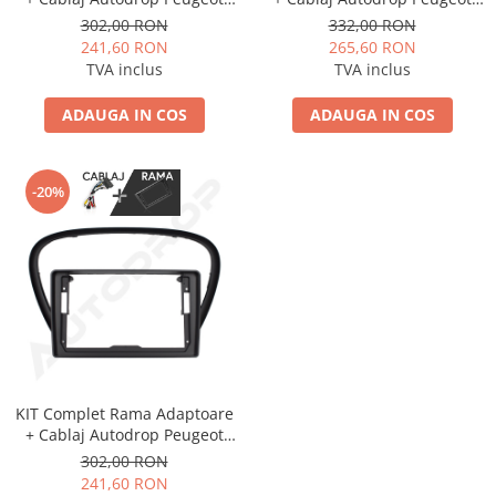
307 (2001-2008) pentru
407 pentru Navigatie
302,00 RON
332,00 RON
Navigatie Multimedia Android
Multimedia Android 9 inch
241,60 RON
265,60 RON
9 inch
TVA inclus
TVA inclus
ADAUGA IN COS
ADAUGA IN COS
-20%
KIT Complet Rama Adaptoare
+ Cablaj Autodrop Peugeot
607 pentru Navigatie
302,00 RON
Multimedia Android 9 inch
241,60 RON