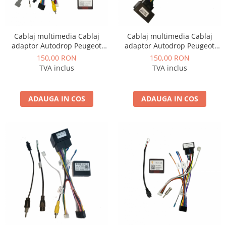
Fiat
Rame adaptoare Dodge
Jeep
Rame adaptoare Chrysler
Cablaj multimedia Cablaj
Cablaj multimedia Cablaj
adaptor Autodrop Peugeot
adaptor Autodrop Peugeot
Volvo
Rame adaptoare Isuzu
2008/208 (2015+) pentru
3008/5008 (Clima automata)
150,00 RON
150,00 RON
Navigații multimedia Android
pentru Navigații multimedia
TVA inclus
TVA inclus
Iveco
Rame adaptoare Subaru
Android
Porsche
Rame adaptoare Iveco
ADAUGA IN COS
ADAUGA IN COS
Ssangyong
Rame adaptoare Smart
Daihatsu
Rame adaptoare Land Rover
Dodge
Rame adaptoare Ssangyong
Rame adaptoare Hummer