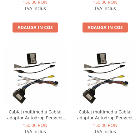
207 (2009-2013) pentru
508 (2011-2016) pentru
150,00 RON
150,00 RON
Navigații multimedia Android
Navigații multimedia Android
TVA inclus
TVA inclus
ADAUGA IN COS
ADAUGA IN COS
Cablaj multimedia Cablaj
Cablaj multimedia Cablaj
adaptor Autodrop Peugeot
adaptor Autodrop Peugeot
308 (2008-2013) pentru
307 (2001-2008) pentru
150,00 RON
150,00 RON
Navigații multimedia Android
Navigații multimedia Android
TVA inclus
TVA inclus