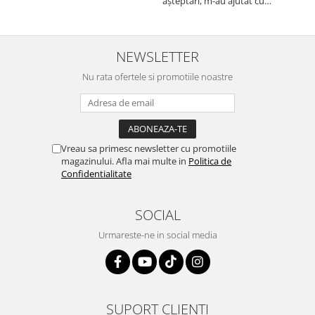
cu asistenta Autodrop, care a
așteptări, m-au ajutat cu
fost foarte prietenoasa si
informații foarte prompt deși
dispusa sa ajute. M-a
i-am deranjat în repetate
indrumat pas cu pas si mi-a
rânduri. Foarte serviabili,
atras atentia ca nu era
livrare rapidă, suport tehnic,
NEWSLETTER
conectat cablul de video de la
totul impecabil, o să revin la ei
camera OE...
Nu rata ofertele si promotiile noastre
și pentru vi...
Vreau sa primesc newsletter cu promotiile
magazinului. Afla mai multe in
Politica de
Confidentialitate
SOCIAL
Urmareste-ne in social media
SUPORT CLIENTI