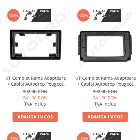
-20%
-20%
KIT Complet Rama Adaptoare
KIT Complet Rama Adaptoare
+ Cablaj Autodrop Peugeot
+ Cablaj Autodrop Peugeot
308 (2016+) pentru Navigatie
2008/208 (2015+) pentru
302,00 RON
302,00 RON
Multimedia Android 9 inch
Navigatie Multimedia Android
241,60 RON
241,60 RON
10.1 inch
TVA inclus
TVA inclus
ADAUGA IN COS
ADAUGA IN COS
-20%
-20%