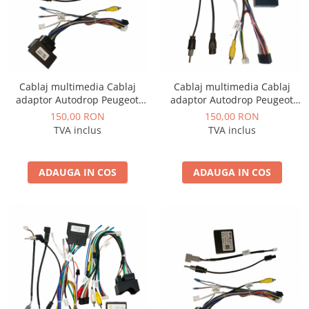
Mitsubishi
Rame adaptoare Mazda
Land Rover
Rame adaptoare Kia
Cablaj multimedia Cablaj
Cablaj multimedia Cablaj
Mazda
Rame adaptoare Alfa Romeo
adaptor Autodrop Peugeot
adaptor Autodrop Peugeot
408 (2014+) pentru Navigații
308 (2016+) pentru Navigații
150,00 RON
150,00 RON
Honda
Rame adaptoare Nissan
multimedia Android
multimedia Android
TVA inclus
TVA inclus
Citroen
Rame adaptoare Fiat
ADAUGA IN COS
ADAUGA IN COS
Isuzu
Rame adaptoare Hyundai
Chrysler
Rame adaptoare Chevrolet
Subaru
Rame adaptoare Mitsubishi
Smart
Rame adaptoare Jeep