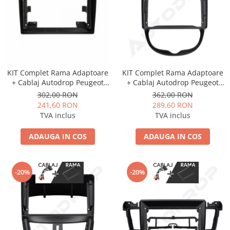
KIT Complet Rama Adaptoare
KIT Complet Rama Adaptoare
+ Cablaj Autodrop Peugeot
+ Cablaj Autodrop Peugeot
308 (2012-2015) pentru
206 (2004-2008) pentru
302,00 RON
362,00 RON
Navigatie Multimedia Android
Navigatie Multimedia Android
241,60 RON
289,60 RON
9 inch
9 inch
TVA inclus
TVA inclus
ADAUGA IN COS
ADAUGA IN COS
-20%
-20%