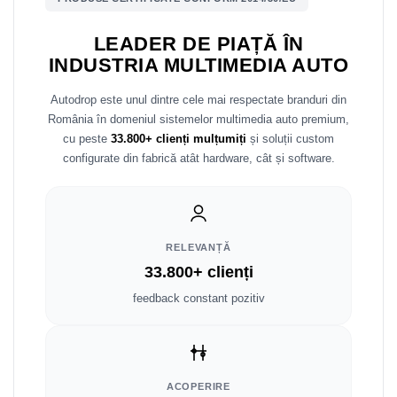
Mitsubishi
Rame adaptoare Mazda
LEADER DE PIAȚĂ ÎN
INDUSTRIA MULTIMEDIA AUTO
Land Rover
Rame adaptoare Kia
Autodrop este unul dintre cele mai respectate branduri din
Mazda
Rame adaptoare Alfa Romeo
România în domeniul sistemelor multimedia auto premium,
cu peste
33.800+ clienți mulțumiți
și soluții custom
Honda
Rame adaptoare Nissan
configurate din fabrică atât hardware, cât și software.
Citroen
Rame adaptoare Fiat
Isuzu
Rame adaptoare Hyundai
RELEVANȚĂ
33.800+ clienți
Chrysler
Rame adaptoare Chevrolet
feedback constant pozitiv
Subaru
Rame adaptoare Mitsubishi
Smart
Rame adaptoare Jeep
ACOPERIRE