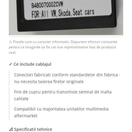
⚠ Pozele sunt cu caracter informativ. Depunem eforturi constante
pentru ca imaginile sa fie cat mai reprezentative fata de produsul
real.
✓ Ce include cablajul
Conectori fabricati conform standardelor din fabrica -
nu necesita taierea firelor originale
Fire de cupru pentru transmisie semnal de inalta
calitate
Compatibil cu majoritatea unitatilor multimedia
aftermarket
📐 Specificatii tehnice