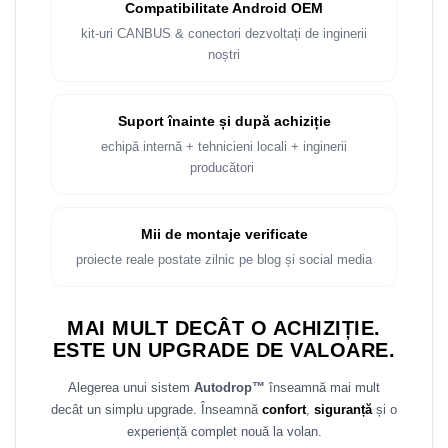
Compatibilitate Android OEM
kit-uri CANBUS & conectori dezvoltați de inginerii
noștri
Suport înainte și după achiziție
echipă internă + tehnicieni locali + inginerii
producători
Mii de montaje verificate
proiecte reale postate zilnic pe blog și social media
MAI MULT DECÂT O ACHIZIȚIE.
ESTE UN UPGRADE DE VALOARE.
Alegerea unui sistem
Autodrop™
înseamnă mai mult
decât un simplu upgrade. Înseamnă
confort
,
siguranță
și o
experiență complet nouă la volan.