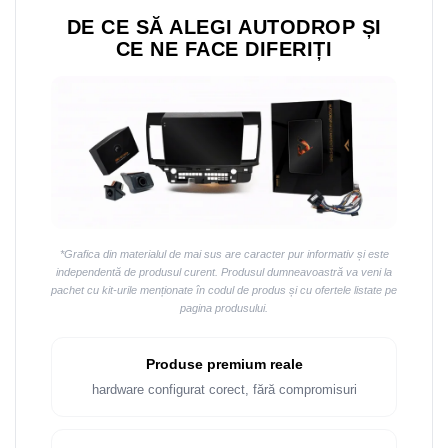
DE CE SĂ ALEGI AUTODROP ȘI
CE NE FACE DIFERIȚI
*Grafica din materialul de mai sus are caracter pur informativ și este
independentă de produsul curent. Produsul dumneavoastră va veni la
pachet cu kit-urile menționate în codul de produs și cu ofertele listate pe
pagina produsului.
Produse premium reale
hardware configurat corect, fără compromisuri