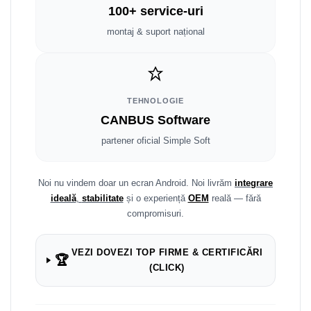
Fiat
Rame adaptoare Dodge
100+ service-uri
Jeep
Rame adaptoare Chrysler
montaj & suport național
Volvo
Rame adaptoare Isuzu
Iveco
Rame adaptoare Subaru
TEHNOLOGIE
CANBUS Software
Porsche
Rame adaptoare Iveco
partener oficial Simple Soft
Ssangyong
Rame adaptoare Smart
Noi nu vindem doar un ecran Android. Noi livrăm
integrare
Daihatsu
Rame adaptoare Land Rover
ideală
,
stabilitate
și o experiență
OEM
reală — fără
compromisuri.
Dodge
Rame adaptoare Ssangyong
Rame adaptoare Hummer
VEZI DOVEZI TOP FIRME & CERTIFICĂRI
🏆
(CLICK)