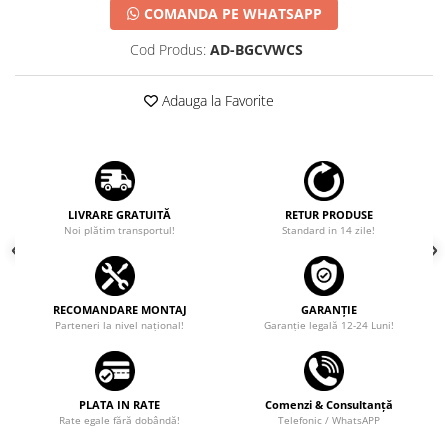
COMANDA PE WHATSAPP
Cod Produs:
AD-BGCVWCS
Adauga la Favorite
LIVRARE GRATUITĂ
RETUR PRODUSE
Noi plătim transportul!
Standard in 14 zile!
RECOMANDARE MONTAJ
GARANȚIE
Parteneri la nivel național!
Garanţie legală 12-24 Luni!
PLATA IN RATE
Comenzi & Consultanță
Rate egale fără dobândă!
Telefonic / WhatsAPP