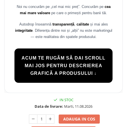
Noi nu concurăm pe „cel mai mic preț”. Concurăm pe
cea
mai mare valoare
pe care o primești pentru banii tăi.
Autodrop înseamnă
transparență
,
calitate
și mai ales
integritate
. Diferența dintre noi și „alții” nu este marketingul
— este realitatea din spatele produsului.
ACUM TE RUGĂM SĂ DAI SCROLL
MAI JOS PENTRU DESCRIEREA
GRAFICĂ A PRODUSULUI ↓
IN STOC
Data de livrare:
Marti, 11.08.2026
ADAUGA IN COS