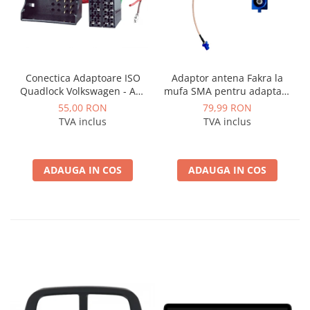
Conectica Adaptoare ISO
Adaptor antena Fakra la
Quadlock Volkswagen - AD-
mufa SMA pentru adaptare
ISOVW
antena gps originala la
55,00 RON
79,99 RON
sistem aftermarket - AD-
TVA inclus
TVA inclus
BGCGPSOEM
ADAUGA IN COS
ADAUGA IN COS