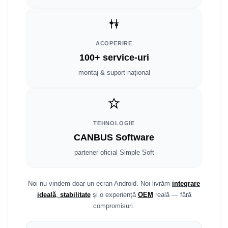
Fiat
Rame adaptoare Dodge
Jeep
Rame adaptoare Chrysler
ACOPERIRE
Volvo
Rame adaptoare Isuzu
100+ service-uri
Iveco
Rame adaptoare Subaru
montaj & suport național
Porsche
Rame adaptoare Iveco
Ssangyong
Rame adaptoare Smart
TEHNOLOGIE
CANBUS Software
Daihatsu
Rame adaptoare Land Rover
partener oficial Simple Soft
Dodge
Rame adaptoare Ssangyong
Rame adaptoare Hummer
Noi nu vindem doar un ecran Android. Noi livrăm
integrare
ideală
,
stabilitate
și o experiență
OEM
reală — fără
compromisuri.