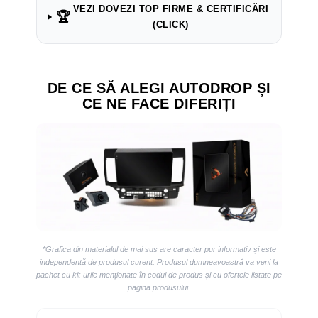
VEZI DOVEZI TOP FIRME & CERTIFICĂRI
🏆
(CLICK)
DE CE SĂ ALEGI AUTODROP ȘI
CE NE FACE DIFERIȚI
*Grafica din materialul de mai sus are caracter pur informativ și este
independentă de produsul curent. Produsul dumneavoastră va veni la
pachet cu kit-urile menționate în codul de produs și cu ofertele listate pe
pagina produsului.