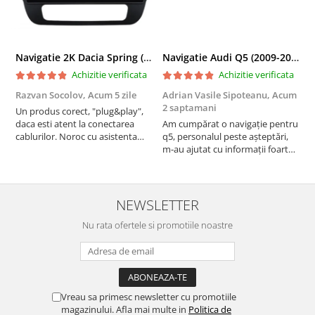
Navigatie 2K Dacia Spring (2021- Prezent), Android, S-Quadcore / 4GB RAM + 64GB ROM, 9.5 Inch - AD-BGS90042K+AD-BGRKIT366V4s
Navigatie Audi Q5 (2009-2017), Linux OS & OEM, MMI 3G, CarPlay & Android Auto Wireless, MirrorLink, Camera AHD, 12.3 Inch - AD-BGAALNXH+AD-BGRKITQ5002
Achizitie verificata
Achizitie verificata
Razvan Socolov,
Acum 5 zile
Adrian Vasile Sipoteanu,
Acum
E
2 saptamani
Un produs corect, "plug&play",
P
daca esti atent la conectarea
Am cumpărat o navigație pentru
d
cablurilor. Noroc cu asistenta
q5, personalul peste așteptări,
f
Autodrop, care a fost foarte
m-au ajutat cu informații foarte
prietenoasa si dispusa sa ajute.
prompt deși i-am deranjat în
M-a indrumat pas cu pas si mi-a
repetate rânduri. Foarte
atras atentia ca nu era conectat
serviabili, livrare rapidă, suport
cablul de video de la camera
tehnic, totul impecabil, o să revin
NEWSLETTER
OE...
la ei și pentru vi...
Nu rata ofertele si promotiile noastre
Vreau sa primesc newsletter cu promotiile
magazinului. Afla mai multe in
Politica de