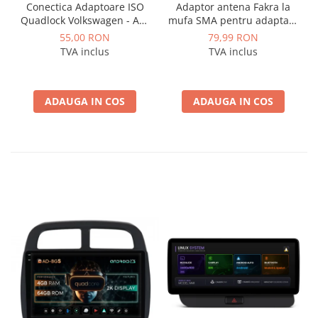
Conectica Adaptoare ISO
Adaptor antena Fakra la
Quadlock Volkswagen - AD-
mufa SMA pentru adaptare
ISOVW
antena gps originala la
55,00 RON
79,99 RON
sistem aftermarket - AD-
TVA inclus
TVA inclus
BGCGPSOEM
ADAUGA IN COS
ADAUGA IN COS