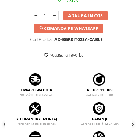
IN STOC
ADAUGA IN COS
COMANDA PE WHATSAPP
Cod Produs:
AD-BGRKIT023A-CABLE
Adauga la Favorite
LIVRARE GRATUITĂ
RETUR PRODUSE
Noi plătim transportul!
Standard in 14 zile!
RECOMANDARE MONTAJ
GARANȚIE
Parteneri la nivel național!
Garanţie legală 12-24 Luni!