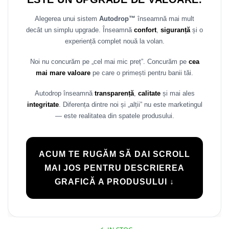
Alegerea unui sistem
Autodrop™
înseamnă mai mult
decât un simplu upgrade. Înseamnă
confort
,
siguranță
și o
experiență complet nouă la volan.
Noi nu concurăm pe „cel mai mic preț”. Concurăm pe
cea
mai mare valoare
pe care o primești pentru banii tăi.
Autodrop înseamnă
transparență
,
calitate
și mai ales
integritate
. Diferența dintre noi și „alții” nu este marketingul
— este realitatea din spatele produsului.
ACUM TE RUGĂM SĂ DAI SCROLL
MAI JOS PENTRU DESCRIEREA
GRAFICĂ A PRODUSULUI ↓