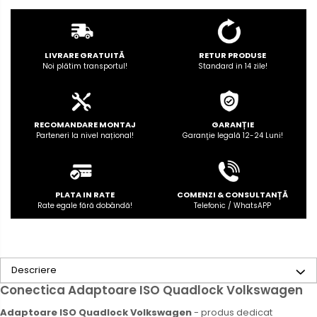
Rame adaptoare Dodge
Rame adaptoare Chrysler
LIVRARE GRATUITĂ
RETUR PRODUSE
Noi plătim transportul!
Standard in 14 zile!
Rame adaptoare Isuzu
Rame adaptoare Subaru
RECOMANDARE MONTAJ
GARANȚIE
Rame adaptoare Iveco
Parteneri la nivel național!
Garanţie legală 12-24 Luni!
Rame adaptoare Smart
PLATA IN RATE
COMENZI & CONSULTANȚĂ
Rame adaptoare Land Rover
Rate egale fără dobândă!
Telefonic / WhatsAPP
Rame adaptoare Ssangyong
Rame adaptoare Hummer
Descriere
Camere marșarier auto
Conectica Adaptoare ISO Quadlock Volkswagen
Camere marșarier universale
Adaptoare ISO Quadlock Volkswagen
- produs dedicat