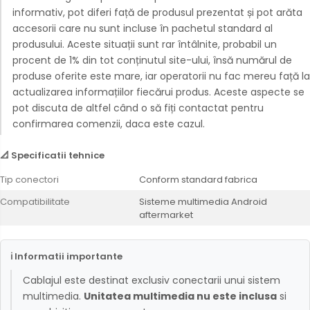
informativ, pot diferi față de produsul prezentat și pot arăta
Conectică Opel
accesorii care nu sunt incluse în pachetul standard al
produsului. Aceste situații sunt rar întâlnite, probabil un
Conectică Skoda
procent de 1% din tot conținutul site-ului, însă numărul de
produse oferite este mare, iar operatorii nu fac mereu față la
Conectică Honda
actualizarea informațiilor fiecărui produs. Aceste aspecte se
pot discuta de altfel când o să fiți contactat pentru
Conectică Chevrolet
confirmarea comenzii, daca este cazul.
Conectică Suzuki
📐 Specificatii tehnice
Tip conectori
Conform standard fabrica
Conectică Renault
Compatibilitate
Sisteme multimedia Android
Conectică Kia
aftermarket
Conectică Hyundai
ℹ Informatii importante
Conectică Mitsubishi
Cablajul este destinat exclusiv conectarii unui sistem
multimedia.
Unitatea multimedia nu este inclusa
si