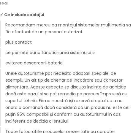
real.
Camere Fiat
✓ Ce include cablajul
Camere Citroen
Recomandam mereu ca montajul sistemelor multimedia sa
fie efectuat de un personal autorizat.
Camere Peugeot
plus contact
Camere Fiat
ce permite buna functionarea sistemului si
Conectică Auto
evitarea descarcarii bateriei
Conectică Audi
Unele autoturisme pot necesita adaptări speciale, de
exemplu un alt tip de chenar de încadrare sau conector
Conectică BMW
alimentare. Aceste aspecte se discuta înainte de achiziție
dacă este cazul și se pot remedia pe parcurs împreună cu
Conectică Volkswagen
suportul tehnic. Firma noastră își rezervă dreptul de a nu
onora o comandă dacă consideră că un produs nu este cel
Conectică Mercedes Benz
puțin 95% compatibil și conform cu autoturismul în caz,
indiferent de decizia clientului.
Conectică Ford
Toate fotografiile produselor prezentate au caracter