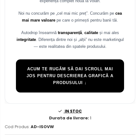
experiență complet nouă la volan.
Rame adaptoare Mazda
Noi nu concurăm pe „cel mai mic preț”. Concurăm pe
cea
mai mare valoare
pe care o primești pentru banii tăi.
Rame adaptoare Kia
Autodrop înseamnă
transparență
,
calitate
și mai ales
Rame adaptoare Alfa Romeo
integritate
. Diferența dintre noi și „alții” nu este marketingul
— este realitatea din spatele produsului.
Rame adaptoare Nissan
Rame adaptoare Fiat
ACUM TE RUGĂM SĂ DAI SCROLL MAI
JOS PENTRU DESCRIEREA GRAFICĂ A
Rame adaptoare Hyundai
PRODUSULUI ↓
Rame adaptoare Chevrolet
IN STOC
Rame adaptoare Mitsubishi
Durata de livrare:
1
Cod Produs:
AD-ISOVW
Rame adaptoare Jeep