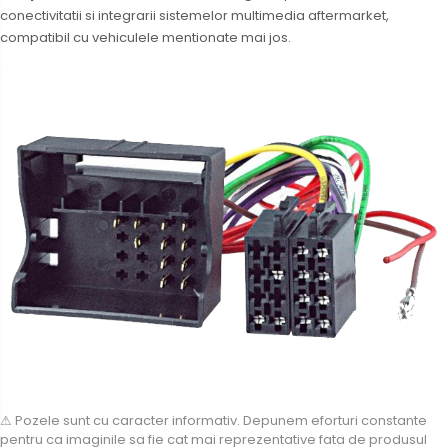
conectivitatii si integrarii sistemelor multimedia aftermarket,
compatibil cu vehiculele mentionate mai jos.
Camere Skoda
Camere Volkswagen
Camere Mercedes Benz
Camere Audi
Camere BMW
Camere Ford
Camere Opel
Camere Iveco
Camere Renault
⚠ Pozele sunt cu caracter informativ. Depunem eforturi constante
pentru ca imaginile sa fie cat mai reprezentative fata de produsul