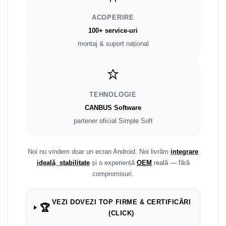
ACOPERIRE
Smart
100+ service-uri
Fiat
montaj & suport național
Jeep
Volvo
TEHNOLOGIE
CANBUS Software
Iveco
partener oficial Simple Soft
Porsche
Noi nu vindem doar un ecran Android. Noi livrăm
integrare
Ssangyong
ideală
,
stabilitate
și o experiență
OEM
reală — fără
compromisuri.
Daihatsu
VEZI DOVEZI TOP FIRME & CERTIFICĂRI
🏆
Dodge
(CLICK)
Navigații auto universale