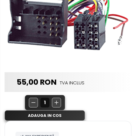
multimedia
Opel
Conectică
Auto
Dacia
Lumini
Peugeot
ambientale
Hyundai
Toyota
55,00 RON
TVA INCLUS
Seat
Kia
Chevrolet
ADAUGA IN COS
Suzuki