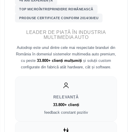
+6 ANI EXPERIENȚĂ
Renault
TOP MICROÎNTREPRINDERE ROMÂNEASCĂ
Nissan
PRODUSE CERTIFICATE CONFORM 2014/30/EU
Mitsubishi
LEADER DE PIAȚĂ ÎN INDUSTRIA
MULTIMEDIA AUTO
Land Rover
Autodrop este unul dintre cele mai respectate branduri din
România în domeniul sistemelor multimedia auto premium,
Mazda
cu peste
33.800+ clienți mulțumiți
și soluții custom
configurate din fabrică atât hardware, cât și software.
Honda
Citroen
RELEVANȚĂ
Isuzu
33.800+ clienți
feedback constant pozitiv
Chrysler
Subaru