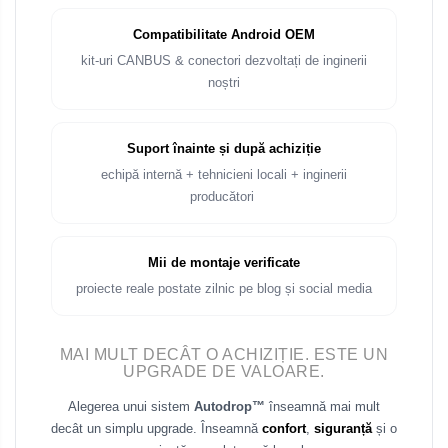
Rame adaptoare Audi
Compatibilitate Android OEM
Rame adaptoare BMW
kit-uri CANBUS & conectori dezvoltați de inginerii
noștri
Rame adaptoare Seat
Rame adaptoare Renault
Suport înainte și după achiziție
echipă internă + tehnicieni locali + inginerii
Rame adaptoare Volvo
producători
Rame adaptoare Honda
Mii de montaje verificate
proiecte reale postate zilnic pe blog și social media
Rame Adaptoare Porsche
Rame adaptoare Peugeot
MAI MULT DECÂT O ACHIZIȚIE. ESTE UN
UPGRADE DE VALOARE.
Rame adaptoare Citroen
Alegerea unui sistem
Autodrop™
înseamnă mai mult
decât un simplu upgrade. Înseamnă
confort
,
siguranță
și o
Rame adaptoare Daihatsu