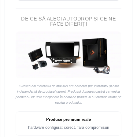
Navigații universale 2DIN
Navigații universale 1DIN
DE CE SĂ ALEGI AUTODROP ȘI CE NE
Rame adaptoare auto
FACE DIFERIȚI
Rame adaptoare Volkswagen
Rame adaptoare Ford
Rame adaptoare M-Benz
Rame adaptoare Opel
*Grafica din materialul de mai sus are caracter pur informativ și este
independentă de produsul curent. Produsul dumneavoastră va veni la
Rame adaptoare Skoda
pachet cu kit-urile menționate în codul de produs și cu ofertele listate pe
pagina produsului.
Rame adaptoare Suzuki
Produse premium reale
Rame adaptoare Dacia
hardware configurat corect, fără compromisuri