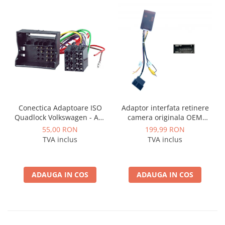
Conectica Adaptoare ISO
Adaptor interfata retinere
Quadlock Volkswagen - AD-
camera originala OEM
ISOVW
marca VAG Volkswagen,
55,00 RON
199,99 RON
Skoda - AD-BGCWCOEM
TVA inclus
TVA inclus
ADAUGA IN COS
ADAUGA IN COS