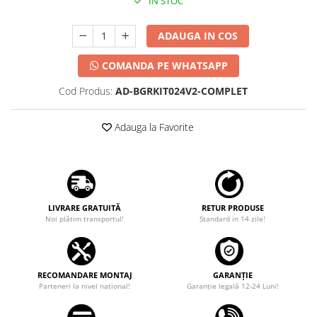
IN STOC
ADAUGA IN COS
COMANDA PE WHATSAPP
Cod Produs:
AD-BGRKIT024V2-COMPLET
Adauga la Favorite
LIVRARE GRATUITĂ
RETUR PRODUSE
Noi plătim transportul!
Standard in 14 zile!
RECOMANDARE MONTAJ
GARANȚIE
Parteneri la nivel național!
Garanţie legală 12-24 Luni!