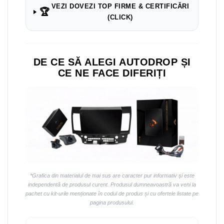
VEZI DOVEZI TOP FIRME & CERTIFICĂRI
🏆
(CLICK)
DE CE SĂ ALEGI AUTODROP ȘI
CE NE FACE DIFERIȚI
*Grafica din materialul de mai sus are caracter pur informativ și este
independentă de produsul curent. Produsul dumneavoastră va veni la
pachet cu kit-urile menționate în codul de produs și cu ofertele listate pe
pagina produsului.