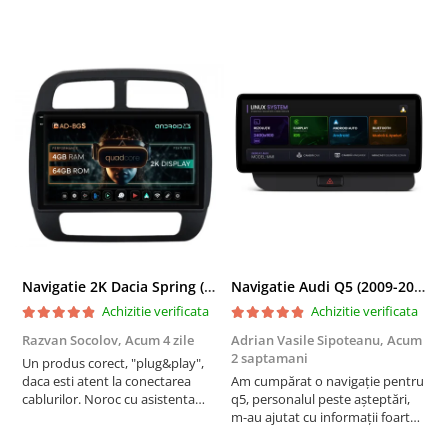
Navigatie 2K Dacia Spring (2021- Prezent), Android, S-Quadcore / 4GB RAM + 64GB ROM, 9.5 Inch - AD-BGS90042K+AD-BGRKIT366V4s
Navigatie Audi Q5 (2009-2017), Linux OS & OEM, MMI 3G, CarPlay & Android Auto Wireless, MirrorLink, Camera AHD, 12.3 Inch - AD-BGAALNXH+AD-BGRKITQ5002
Achizitie verificata
Achizitie verificata
Razvan Socolov,
Acum 4 zile
Adrian Vasile Sipoteanu,
Acum
E
2 saptamani
Un produs corect, "plug&play",
P
daca esti atent la conectarea
Am cumpărat o navigație pentru
d
cablurilor. Noroc cu asistenta
q5, personalul peste așteptări,
f
Autodrop, care a fost foarte
m-au ajutat cu informații foarte
prietenoasa si dispusa sa ajute.
prompt deși i-am deranjat în