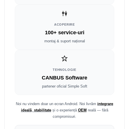
Fiat
Rame adaptoare Dodge
Jeep
Rame adaptoare Chrysler
ACOPERIRE
Volvo
Rame adaptoare Isuzu
100+ service-uri
Iveco
Rame adaptoare Subaru
montaj & suport național
Porsche
Rame adaptoare Iveco
Ssangyong
Rame adaptoare Smart
TEHNOLOGIE
CANBUS Software
Daihatsu
Rame adaptoare Land Rover
partener oficial Simple Soft
Dodge
Rame adaptoare Ssangyong
Rame adaptoare Hummer
Noi nu vindem doar un ecran Android. Noi livrăm
integrare
ideală
,
stabilitate
și o experiență
OEM
reală — fără
compromisuri.