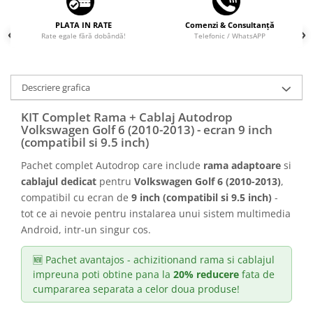
PLATA IN RATE
Comenzi & Consultanță
Rate egale fără dobândă!
Telefonic / WhatsAPP
Descriere grafica
KIT Complet Rama + Cablaj Autodrop
Volkswagen Golf 6 (2010-2013) - ecran 9 inch
(compatibil si 9.5 inch)
Pachet complet Autodrop care include
rama adaptoare
si
cablajul dedicat
pentru
Volkswagen Golf 6 (2010-2013)
,
compatibil cu ecran de
9 inch (compatibil si 9.5 inch)
-
tot ce ai nevoie pentru instalarea unui sistem multimedia
Android, intr-un singur cos.
🆕 Pachet avantajos - achizitionand rama si cablajul
impreuna poti obtine pana la
20% reducere
fata de
cumpararea separata a celor doua produse!