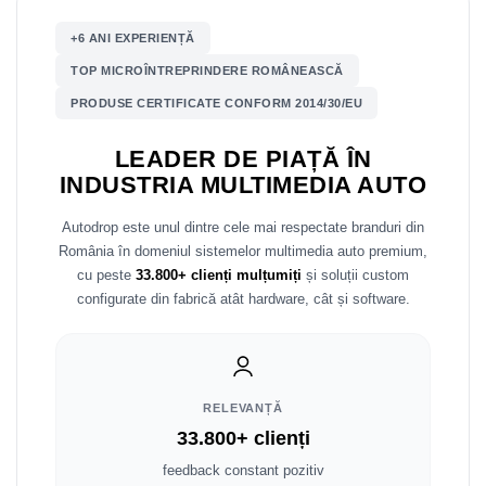
Mitsubishi
Rame adaptoare Mazda
+6 ANI EXPERIENȚĂ
TOP MICROÎNTREPRINDERE ROMÂNEASCĂ
Land Rover
Rame adaptoare Kia
PRODUSE CERTIFICATE CONFORM 2014/30/EU
Mazda
Rame adaptoare Alfa Romeo
LEADER DE PIAȚĂ ÎN
INDUSTRIA MULTIMEDIA AUTO
Honda
Rame adaptoare Nissan
Autodrop este unul dintre cele mai respectate branduri din
Citroen
Rame adaptoare Fiat
România în domeniul sistemelor multimedia auto premium,
cu peste
33.800+ clienți mulțumiți
și soluții custom
Isuzu
Rame adaptoare Hyundai
configurate din fabrică atât hardware, cât și software.
Chrysler
Rame adaptoare Chevrolet
Subaru
Rame adaptoare Mitsubishi
RELEVANȚĂ
Smart
Rame adaptoare Jeep
33.800+ clienți
feedback constant pozitiv