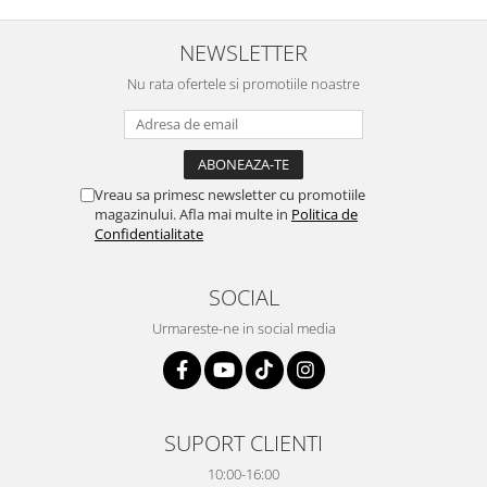
M-a indrumat pas cu pas si mi-a
repetate rânduri. Foarte
atras atentia ca nu era conectat
serviabili, livrare rapidă, suport
cablul de video de la camera
tehnic, totul impecabil, o să revin
NEWSLETTER
OE...
la ei și pentru vi...
Nu rata ofertele si promotiile noastre
Vreau sa primesc newsletter cu promotiile
magazinului. Afla mai multe in
Politica de
Confidentialitate
SOCIAL
Urmareste-ne in social media
SUPORT CLIENTI
10:00-16:00