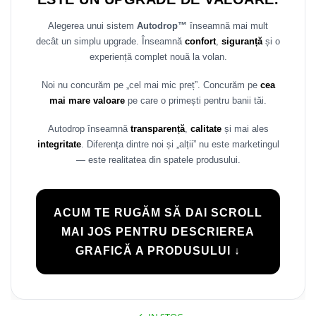
Alegerea unui sistem
Autodrop™
înseamnă mai mult
decât un simplu upgrade. Înseamnă
confort
,
siguranță
și o
experiență complet nouă la volan.
Noi nu concurăm pe „cel mai mic preț”. Concurăm pe
cea
mai mare valoare
pe care o primești pentru banii tăi.
Autodrop înseamnă
transparență
,
calitate
și mai ales
integritate
. Diferența dintre noi și „alții” nu este marketingul
— este realitatea din spatele produsului.
ACUM TE RUGĂM SĂ DAI SCROLL
MAI JOS PENTRU DESCRIEREA
GRAFICĂ A PRODUSULUI ↓