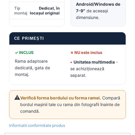
Android/Windows de
Tip
Dedicat, în
7-9″
de aceeași
montaj
locașul original
dimensiune.
CE PRIMEȘTI
✓ INCLUS
✗ NU este inclus
Rama adaptoare
•
Unitatea multimedia
-
dedicată, gata de
se achiziționează
montaj.
separat.
⚠️
Verifică forma bordului cu forma ramei.
Compară
bordul mașinii tale cu rama din fotografii înainte de
comandă.
Informatii conformitate produs