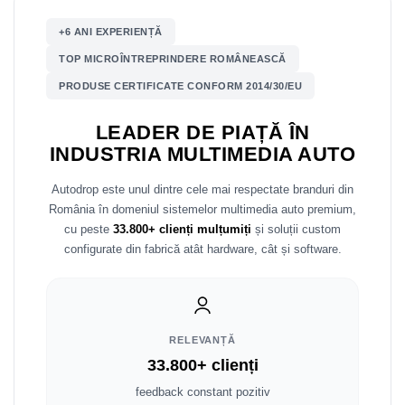
Mitsubishi
Rame adaptoare Mazda
+6 ANI EXPERIENȚĂ
TOP MICROÎNTREPRINDERE ROMÂNEASCĂ
Land Rover
Rame adaptoare Kia
PRODUSE CERTIFICATE CONFORM 2014/30/EU
Mazda
Rame adaptoare Alfa Romeo
LEADER DE PIAȚĂ ÎN
INDUSTRIA MULTIMEDIA AUTO
Honda
Rame adaptoare Nissan
Autodrop este unul dintre cele mai respectate branduri din
Citroen
Rame adaptoare Fiat
România în domeniul sistemelor multimedia auto premium,
cu peste
33.800+ clienți mulțumiți
și soluții custom
Isuzu
Rame adaptoare Hyundai
configurate din fabrică atât hardware, cât și software.
Chrysler
Rame adaptoare Chevrolet
Subaru
Rame adaptoare Mitsubishi
RELEVANȚĂ
Smart
Rame adaptoare Jeep
33.800+ clienți
feedback constant pozitiv