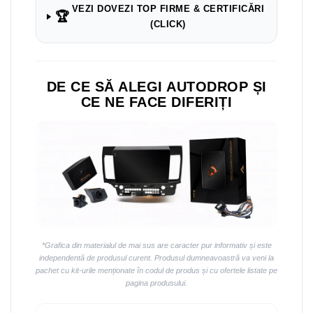
VEZI DOVEZI TOP FIRME & CERTIFICĂRI
🏆
(CLICK)
DE CE SĂ ALEGI AUTODROP ȘI
CE NE FACE DIFERIȚI
*Grafica din materialul de mai sus are caracter pur informativ și este
independentă de produsul curent. Produsul dumneavoastră va veni la
pachet cu kit-urile menționate în codul de produs și cu ofertele listate pe
pagina produsului.