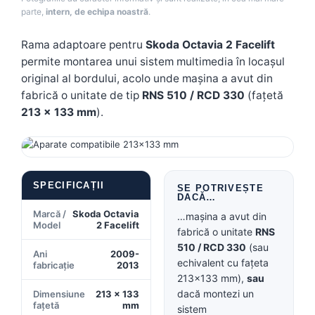
parte,
intern, de echipa noastră
.
Rama adaptoare pentru
Skoda Octavia 2 Facelift
permite montarea unui sistem multimedia în locașul
original al bordului, acolo unde mașina a avut din
fabrică o unitate de tip
RNS 510 / RCD 330
(fațetă
213 × 133 mm
).
SPECIFICAȚII
SE POTRIVEȘTE
DACĂ…
Marcă /
Skoda Octavia
…mașina a avut din
Model
2 Facelift
fabrică o unitate
RNS
510 / RCD 330
(sau
Ani
2009-
echivalent cu fațeta
fabricație
2013
213×133 mm),
sau
dacă montezi un
Dimensiune
213 × 133
fațetă
mm
sistem