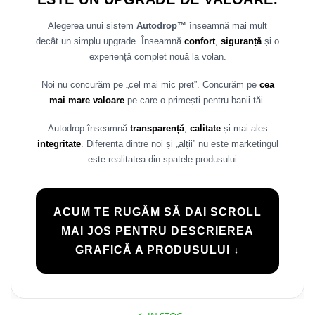
Alegerea unui sistem
Autodrop™
înseamnă mai mult
decât un simplu upgrade. Înseamnă
confort
,
siguranță
și o
experiență complet nouă la volan.
Noi nu concurăm pe „cel mai mic preț”. Concurăm pe
cea
mai mare valoare
pe care o primești pentru banii tăi.
Autodrop înseamnă
transparență
,
calitate
și mai ales
integritate
. Diferența dintre noi și „alții” nu este marketingul
— este realitatea din spatele produsului.
ACUM TE RUGĂM SĂ DAI SCROLL
MAI JOS PENTRU DESCRIEREA
GRAFICĂ A PRODUSULUI ↓