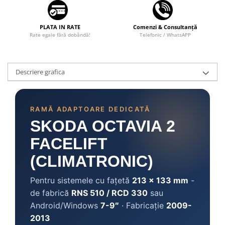
PLATA IN RATE
Comenzi & Consultanță
Rate egale fără dobândă!
Telefonic / WhatsAPP
Descriere grafica
RAMĂ ADAPTOARE DEDICATĂ
SKODA OCTAVIA 2
FACELIFT
(CLIMATRONIC)
Pentru sistemele cu fațetă
213 × 133 mm
-
de fabrică
RNS 510 / RCD 330
sau
Android/Windows
7-9″
· Fabricație
2009-
2013