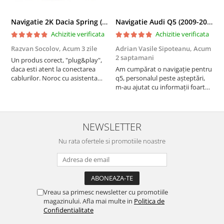
Navigatie 2K Dacia Spring (2021- Prezent), Android, S-Quadcore / 4GB RAM + 64GB ROM, 9.5 Inch - AD-BGS90042K+AD-BGRKIT366V4s
Navigatie Audi Q5 (2009-2017), Linux OS & OEM, MMI 3G, CarPlay & Android Auto Wireless, MirrorLink, Camera AHD, 12.3 Inch - AD-BGAALNXH+AD-BGRKITQ5002
Achizitie verificata
Achizitie verificata
Razvan Socolov,
Acum 3 zile
Adrian Vasile Sipoteanu,
Acum
E
2 saptamani
Un produs corect, "plug&play",
P
daca esti atent la conectarea
Am cumpărat o navigație pentru
d
cablurilor. Noroc cu asistenta
q5, personalul peste așteptări,
f
Autodrop, care a fost foarte
m-au ajutat cu informații foarte
prietenoasa si dispusa sa ajute.
prompt deși i-am deranjat în
M-a indrumat pas cu pas si mi-a
repetate rânduri. Foarte
atras atentia ca nu era conectat
serviabili, livrare rapidă, suport
cablul de video de la camera
tehnic, totul impecabil, o să revin
NEWSLETTER
OE...
la ei și pentru vi...
Nu rata ofertele si promotiile noastre
Vreau sa primesc newsletter cu promotiile
magazinului. Afla mai multe in
Politica de
Confidentialitate