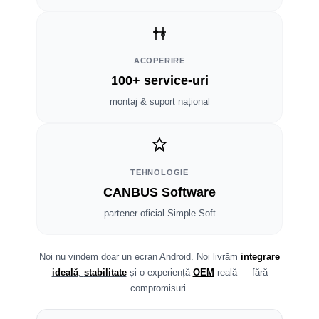
Fiat
Rame adaptoare Dodge
Jeep
Rame adaptoare Chrysler
ACOPERIRE
Volvo
Rame adaptoare Isuzu
100+ service-uri
Iveco
Rame adaptoare Subaru
montaj & suport național
Porsche
Rame adaptoare Iveco
Ssangyong
Rame adaptoare Smart
TEHNOLOGIE
CANBUS Software
Daihatsu
Rame adaptoare Land Rover
partener oficial Simple Soft
Dodge
Rame adaptoare Ssangyong
Rame adaptoare Hummer
Noi nu vindem doar un ecran Android. Noi livrăm
integrare
ideală
,
stabilitate
și o experiență
OEM
reală — fără
compromisuri.