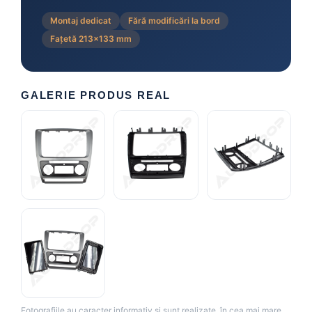
Montaj dedicat
Fără modificări la bord
Fațetă 213×133 mm
GALERIE PRODUS REAL
Fotografiile au caracter informativ și sunt realizate, în cea mai mare