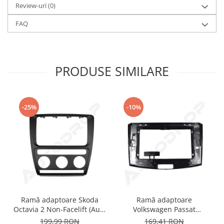
Review-uri
(0)
FAQ
PRODUSE SIMILARE
-25%
-10%
Ramă adaptoare Skoda
Ramă adaptoare
Octavia 2 Non-Facelift (Auto
Volkswagen Passat
A/C) 2004-2009 - fațetă
B6/B7/CC 2011-2015 -
199,99 RON
169,41 RON