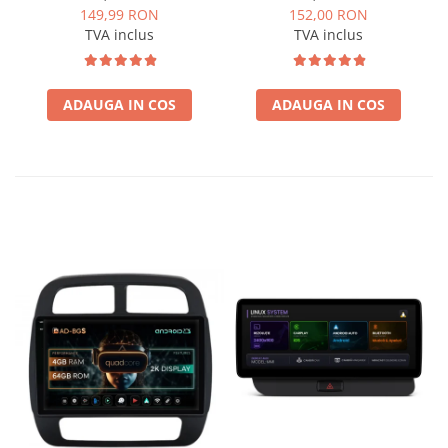
213×133 (RNS 510 / RCD
navigație Android 10.1″,
149,99 RON
152,00 RON
330), montaj dedicat
montaj dedicat
TVA inclus
TVA inclus
ADAUGA IN COS
ADAUGA IN COS