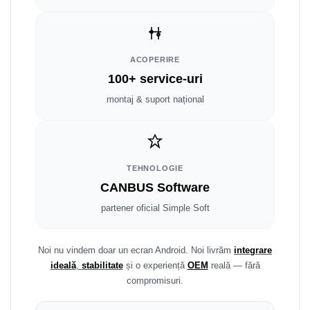
Smart
Fiat
ACOPERIRE
Jeep
100+ service-uri
montaj & suport național
Volvo
Iveco
Porsche
TEHNOLOGIE
CANBUS Software
Ssangyong
partener oficial Simple Soft
Daihatsu
Noi nu vindem doar un ecran Android. Noi livrăm
integrare
Dodge
ideală
,
stabilitate
și o experiență
OEM
reală — fără
compromisuri.
Navigații auto universale