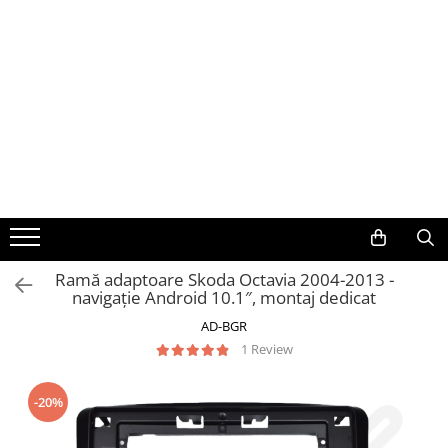
Toate Produsele
Navigații auto dedicate
Navigatii Dedicate
BMW
Volkswagen
Ramă adaptoare Skoda Octavia 2004-2013 -
navigație Android 10.1″, montaj dedicat
Audi
AD-BGR
Mercedes Benz
1 Review
Ford
-20%
Skoda