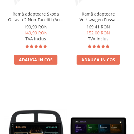
Ramă adaptoare Skoda
Ramă adaptoare
Octavia 2 Non-Facelift (Auto
Volkswagen Passat
A/C) 2004-2009 - fațetă
B6/B7/CC 2011-2015 -
199,99 RON
169,41 RON
213×133 (RNS 510 / RCD
navigație Android 10.1″,
149,99 RON
152,00 RON
330), montaj dedicat
montaj dedicat
TVA inclus
TVA inclus
ADAUGA IN COS
ADAUGA IN COS