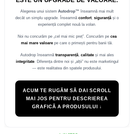
ESTE UN UPGRADE DE VALOARE.
Rame adaptoare Daihatsu
Alegerea unui sistem
Autodrop™
înseamnă mai mult
decât un simplu upgrade. Înseamnă
confort
,
siguranță
și o
Rame adaptoare Mazda
experiență complet nouă la volan.
Rame adaptoare Kia
Noi nu concurăm pe „cel mai mic preț”. Concurăm pe
cea
mai mare valoare
pe care o primești pentru banii tăi.
Rame adaptoare Alfa Romeo
Autodrop înseamnă
transparență
,
calitate
și mai ales
Rame adaptoare Nissan
integritate
. Diferența dintre noi și „alții” nu este marketingul
— este realitatea din spatele produsului.
Rame adaptoare Fiat
Rame adaptoare Hyundai
ACUM TE RUGĂM SĂ DAI SCROLL
MAI JOS PENTRU DESCRIEREA
Rame adaptoare Chevrolet
GRAFICĂ A PRODUSULUI ↓
Rame adaptoare Mitsubishi
Rame adaptoare Jeep