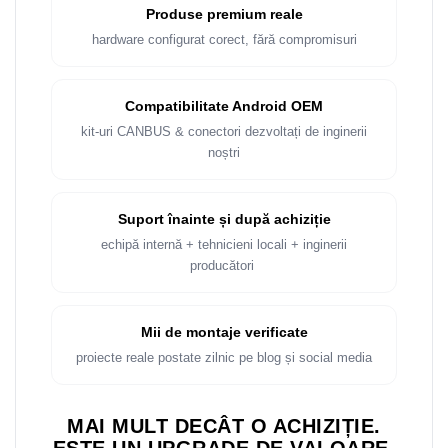
Rame adaptoare Dacia
Produse premium reale
hardware configurat corect, fără compromisuri
Rame adaptoare Audi
Rame adaptoare BMW
Compatibilitate Android OEM
kit-uri CANBUS & conectori dezvoltați de inginerii
Rame adaptoare Seat
noștri
Rame adaptoare Renault
Suport înainte și după achiziție
Rame adaptoare Volvo
echipă internă + tehnicieni locali + inginerii
producători
Rame adaptoare Honda
Rame Adaptoare Porsche
Mii de montaje verificate
proiecte reale postate zilnic pe blog și social media
Rame adaptoare Peugeot
Rame adaptoare Citroen
MAI MULT DECÂT O ACHIZIȚIE.