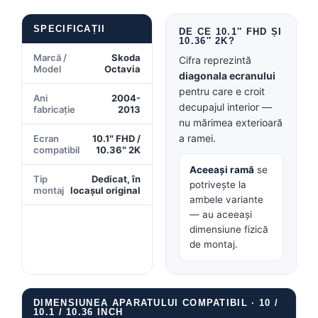
Conectică BMW
SPECIFICAȚII
DE CE 10.1″ FHD ȘI
10.36″ 2K?
Conectică Volkswagen
Marcă /
Skoda
Cifra reprezintă
Model
Octavia
diagonala ecranului
Conectică Mercedes Benz
pentru care e croit
Ani
2004-
decupajul interior —
fabricație
2013
Conectică Ford
nu mărimea exterioară
a ramei.
Ecran
10.1″ FHD /
Conectică Opel
compatibil
10.36″ 2K
Aceeași ramă
se
Tip
Dedicat, în
Conectică Skoda
potrivește la
montaj
locașul original
ambele variante
Conectică Honda
— au aceeași
dimensiune fizică
de montaj.
Conectică Chevrolet
Conectică Suzuki
DIMENSIUNEA APARATULUI COMPATIBIL · 10 /
Conectică Renault
10.1 / 10.36 INCH