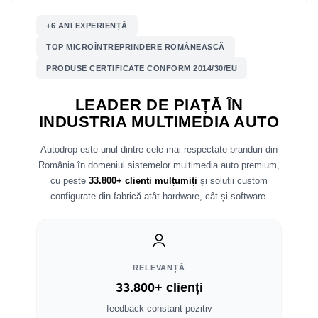
+6 ANI EXPERIENȚĂ
Nissan
TOP MICROÎNTREPRINDERE ROMÂNEASCĂ
Mitsubishi
PRODUSE CERTIFICATE CONFORM 2014/30/EU
Land Rover
LEADER DE PIAȚĂ ÎN
INDUSTRIA MULTIMEDIA AUTO
Mazda
Autodrop este unul dintre cele mai respectate branduri din
Honda
România în domeniul sistemelor multimedia auto premium,
cu peste
33.800+ clienți mulțumiți
și soluții custom
Citroen
configurate din fabrică atât hardware, cât și software.
Isuzu
Chrysler
RELEVANȚĂ
33.800+ clienți
Subaru
feedback constant pozitiv