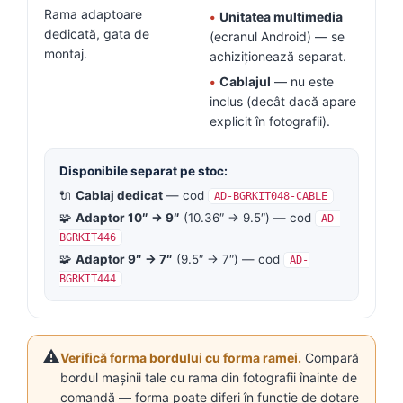
Rama adaptoare
•
Unitatea multimedia
dedicată, gata de
(ecranul Android) — se
montaj.
achiziționează separat.
•
Cablajul
— nu este
inclus (decât dacă apare
explicit în fotografii).
Disponibile separat pe stoc:
🔌
Cablaj dedicat
— cod
AD-BGRKIT048-CABLE
🧩
Adaptor 10″ → 9″
(10.36″ → 9.5″) — cod
AD-
BGRKIT446
🧩
Adaptor 9″ → 7″
(9.5″ → 7″) — cod
AD-
BGRKIT444
⚠️
Verifică forma bordului cu forma ramei.
Compară
bordul mașinii tale cu rama din fotografii înainte de
comandă — forma poate diferi în funcție de dotare