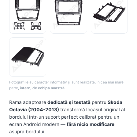
Camere Renault
Camere Fiat
Camere Citroen
Camere Peugeot
Camere Fiat
Camere înregistrare trafic
Fotografiile au caracter informativ și sunt realizate, în cea mai mare
parte,
intern, de echipa noastră
.
Accesorii multimedia
Rama adaptoare
dedicată și testată
pentru
Skoda
Conectică Auto
Octavia (2004-2013)
transformă locașul original al
Conectică Auto
bordului într-un suport perfect calibrat pentru un
ecran Android modern —
fără nicio modificare
Conectică Audi
asupra bordului.