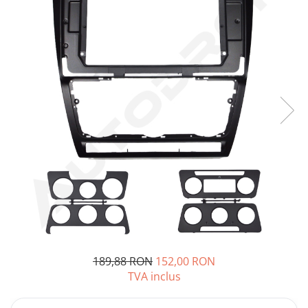
Opel
Dacia
Peugeot
Hyundai
Toyota
Seat
Kia
Chevrolet
189,88 RON
152,00 RON
Suzuki
TVA inclus
Renault