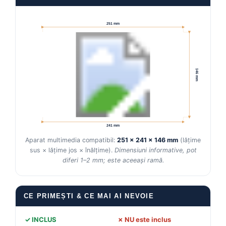
Conectică Kia
251 mm
Conectică Hyundai
Conectică Mitsubishi
146 mm
Lumini ambientale
241 mm
Aparat multimedia compatibil:
251 × 241 × 146 mm
(lățime
sus × lățime jos × înălțime).
Dimensiuni informative, pot
diferi 1–2 mm; este aceeași ramă.
CE PRIMEȘTI & CE MAI AI NEVOIE
✓ INCLUS
✗ NU este inclus