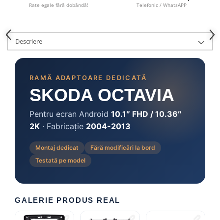
Camere marșarier auto
Rate egale fără dobândă!
Telefonic / WhatsAPP
Camere marșarier universale
Descriere
Camere Skoda
Camere Volkswagen
RAMĂ ADAPTOARE DEDICATĂ
SKODA OCTAVIA
Camere Mercedes Benz
Pentru ecran Android
10.1″ FHD / 10.36″
Camere Audi
2K
· Fabricație
2004-2013
Camere BMW
Montaj dedicat
Fără modificări la bord
Testată pe model
Camere Ford
Camere Opel
GALERIE PRODUS REAL
Camere Iveco