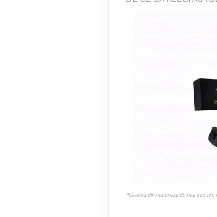
Smart
Fiat
Jeep
Volvo
Iveco
Porsche
Ssangyong
Daihatsu
*Grafica din materialul de mai sus are
Dodge
Navigații auto universale