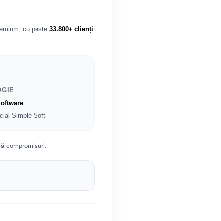
premium, cu peste
33.800+ clienți
OGIE
oftware
icial Simple Soft
ră compromisuri.