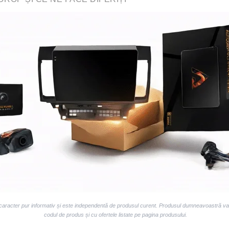
 caracter pur informativ și este independentă de produsul curent. Produsul dumneavoastră va v
codul de produs și cu ofertele listate pe pagina produsului.