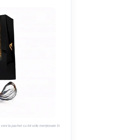
eni la pachet cu kit-urile menționate în