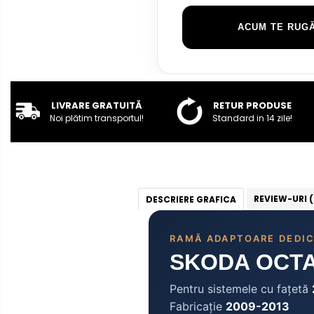
Rame adaptoare Audi
ACUM TE RUGĂ
Rame adaptoare BMW
Rame adaptoare Seat
Rame adaptoare Renault
LIVRARE GRATUITĂ
RETUR PRODUSE
Noi plătim transportul!
Standard in 14 zile!
Rame adaptoare Volvo
Rame adaptoare Honda
REVIEW-URI
(
DESCRIERE GRAFICA
Rame Adaptoare Porsche
Rame adaptoare Peugeot
RAMĂ ADAPTOARE DEDI
SKODA OCTAV
Rame adaptoare Citroen
Pentru sistemele cu fațetă
Rame adaptoare Daihatsu
Fabricație
2009-2013