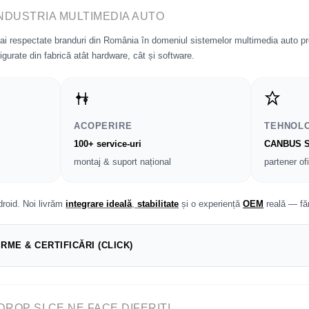
INDUSTRIA MULTIMEDIA AUTO
mai respectate branduri din România în domeniul sistemelor multimedia auto 
igurate din fabrică atât hardware, cât și software.
ACOPERIRE
TEHNOL
100+ service-uri
CANBUS S
montaj & suport național
partener of
roid. Noi livrăm
integrare ideală
,
stabilitate
și o experiență
OEM
reală — fă
IRME & CERTIFICĂRI (CLICK)
DROP ȘI CE NE FACE DIFERIȚI