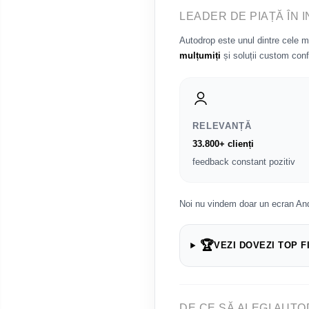
Renault
LEADER DE PIAȚĂ ÎN 
Autodrop este unul dintre cele 
Nissan
mulțumiți
și soluții custom conf
Mitsubishi
Land Rover
RELEVANȚĂ
Mazda
33.800+ clienți
feedback constant pozitiv
Honda
Citroen
Noi nu vindem doar un ecran And
Isuzu
🏆
VEZI DOVEZI TOP F
Chrysler
Subaru
DE CE SĂ ALEGI AUTO