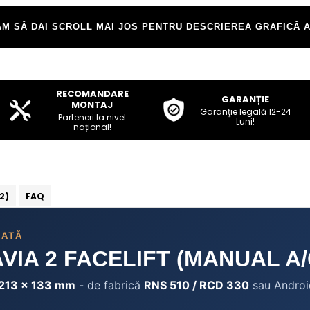
M SĂ DAI SCROLL MAI JOS PENTRU DESCRIEREA GRAFICĂ A
RECOMANDARE
GARANȚIE
MONTAJ
Garanţie legală 12-24
Parteneri la nivel
Luni!
național!
2)
FAQ
CATĂ
IA 2 FACELIFT (MANUAL A/
213 × 133 mm
- de fabrică
RNS 510 / RCD 330
sau Andro