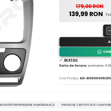
179,00 RON
139,99 RON
TV
A
COM
IN STOC
Data de livrare:
poimaine, 11.0
Cod Produs:
AD-BGRSK0052DI
MICROÎNTREPRINDERE ROMÂNEASCĂ
PRODUSE CERTIFICATE CONFORM 