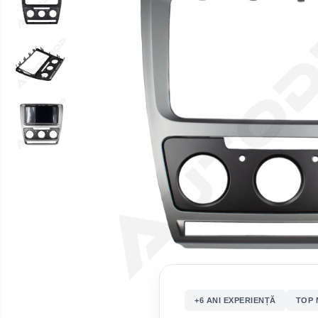
multimedia
Opel
Conectică
Auto
Dacia
Lumini
Peugeot
ambientale
Hyundai
Toyota
Seat
Kia
Chevrolet
Suzuki
+6 ANI EXPERIENȚĂ
TOP 