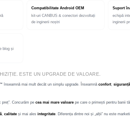
Compatibilitate Android OEM
Suport în
ră
kit-uri CANBUS & conectori dezvoltați
echipă int
de inginerii noștri
inginerii 
e blog și
HIZIȚIE. ESTE UN UPGRADE DE VALOARE.
p™
înseamnă mai mult decât un simplu upgrade. Înseamnă
confort
,
siguranț
c preț”. Concurăm pe
cea mai mare valoare
pe care o primești pentru banii tă
ă
,
calitate
și mai ales
integritate
. Diferența dintre noi și „alții” nu este marke