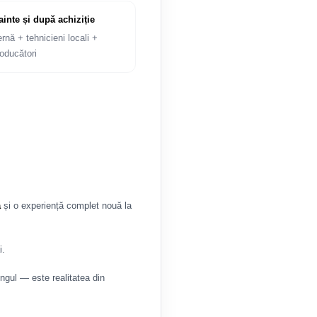
ainte și după achiziție
ernă + tehnicieni locali +
producători
ă
și o experiență complet nouă la
i.
tingul — este realitatea din