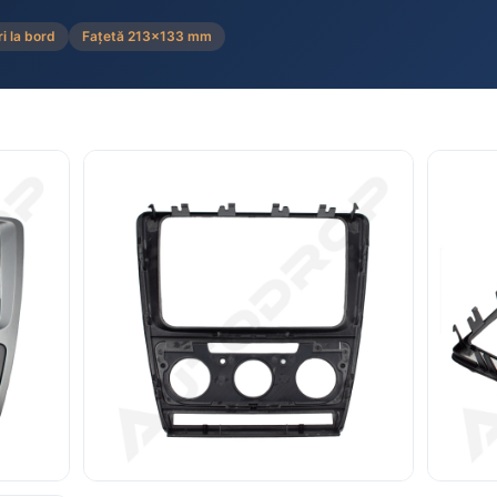
i la bord
Fațetă 213×133 mm