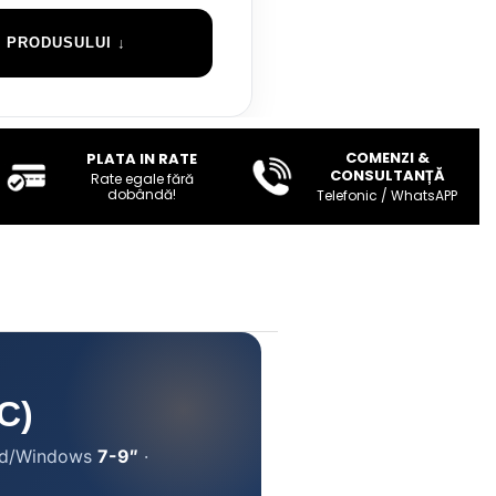
 PRODUSULUI ↓
COMENZI &
PLATA IN RATE
CONSULTANȚĂ
Rate egale fără
dobândă!
Telefonic / WhatsAPP
C)
id/Windows
7-9″
·