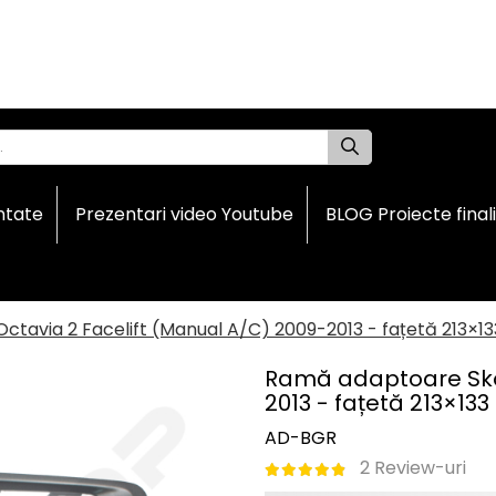
ntate
Prezentari video Youtube
BLOG Proiecte final
avia 2 Facelift (Manual A/C) 2009-2013 - fațetă 213×13
Ramă adaptoare Skod
2013 - fațetă 213×13
AD-BGR
2 Review-uri