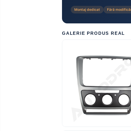
Rame adaptoare Mazda
Montaj dedicat
Fără modificăr
Rame adaptoare Kia
GALERIE PRODUS REAL
Rame adaptoare Alfa Romeo
Rame adaptoare Nissan
Rame adaptoare Fiat
Rame adaptoare Hyundai
Rame adaptoare Chevrolet
Rame adaptoare Mitsubishi
Rame adaptoare Jeep