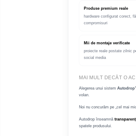
Navigații universale 2DIN
Produse premium reale
Navigații universale 1DIN
hardware configurat corect, fă
Rame adaptoare auto
compromisuri
Rame adaptoare Volkswagen
Mii de montaje verificate
proiecte reale postate zilnic p
Rame adaptoare Ford
social media
Rame adaptoare M-Benz
MAI MULT DECÂT O AC
Rame adaptoare Opel
Alegerea unui sistem
Autodro
volan.
Rame adaptoare Skoda
Noi nu concurăm pe „cel mai mi
Rame adaptoare Suzuki
Autodrop înseamnă
transparenț
Rame adaptoare Dacia
spatele produsului.