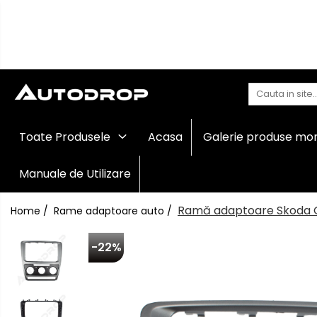
Toate Produsele
Navigații auto dedicate
Navigatii Dedicate
Navigații
Toate Produsele
Acasa
Galerie produse mo
auto
BMW
universale
Rame
Manuale de Utilizare
Volkswagen
adaptoare
auto
Ramă adaptoare Skoda Oct
Home /
Rame adaptoare auto /
Audi
Camere
marșarier
Mercedes Benz
auto
-22%
Camere
înregistrare
Ford
trafic
Accesorii
Skoda