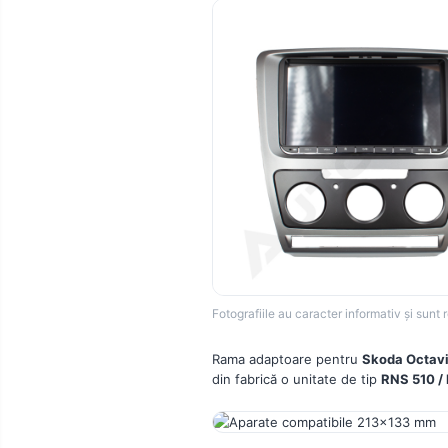
Rame adaptoare Dodge
Rame adaptoare Chrysler
Rame adaptoare Isuzu
Rame adaptoare Subaru
Rame adaptoare Iveco
Rame adaptoare Smart
Rame adaptoare Land Rover
Fotografiile au caracter informativ și sunt 
Rame adaptoare Ssangyong
Rama adaptoare pentru
Skoda Octavi
Rame adaptoare Hummer
din fabrică o unitate de tip
RNS 510 /
Camere marșarier auto
Camere marșarier universale