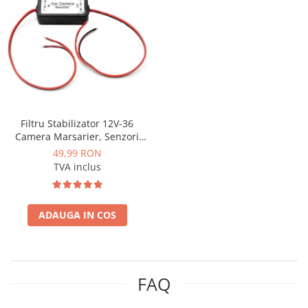
Opel
Dacia
Peugeot
Hyundai
Filtru Stabilizator 12V-36
Camera Marsarier, Senzori
Toyota
Auto Deparazitare - AD-
49,99 RON
BGCFILTER
TVA inclus
Seat
Kia
ADAUGA IN COS
Chevrolet
Suzuki
FAQ
Renault