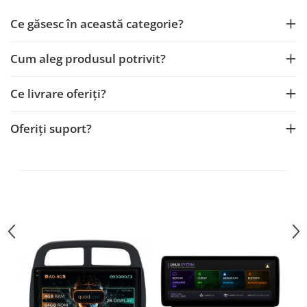
Ce găsesc în această categorie?
Nissan
Cum aleg produsul potrivit?
Mitsubishi
Ce livrare oferiți?
Land Rover
Mazda
Oferiți suport?
Honda
Citroen
Isuzu
Chrysler
Subaru