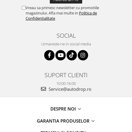
Navigații auto universale
Vreau sa primesc newsletter cu promotiile
Navigații universale 2DIN
magazinului. Afla mai multe in
Politica de
Navigații universale 1DIN
Confidentialitate
Rame adaptoare auto
SOCIAL
Rame adaptoare auto
Urmareste-ne in social media
Rame adaptoare Volkswagen
Rame adaptoare Ford
SUPORT CLIENTI
Rame adaptoare M-Benz
10:00-16:00
Service@autodrop.ro
Rame adaptoare Opel
Rame adaptoare Skoda
DESPRE NOI
GARANTIA PRODUSELOR
Rame adaptoare Suzuki