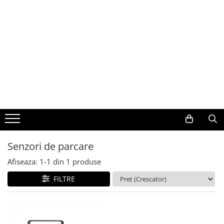
Toate Produsele
Navigații auto dedicate
Navigatii Dedicate
BMW
Volkswagen
Senzori de parcare
Audi
Afiseaza:
1-
1
din
1
produse
Mercedes Benz
FILTRE
Ford
Skoda