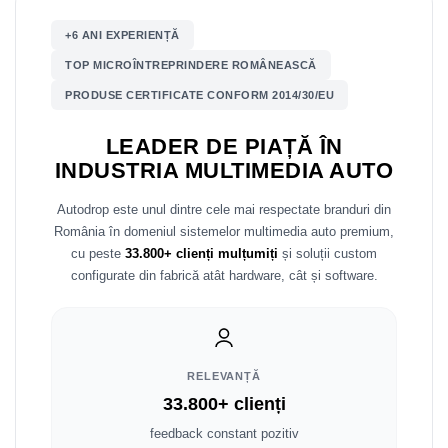
+6 ANI EXPERIENȚĂ
Nissan
TOP MICROÎNTREPRINDERE ROMÂNEASCĂ
Mitsubishi
PRODUSE CERTIFICATE CONFORM 2014/30/EU
Land Rover
LEADER DE PIAȚĂ ÎN
INDUSTRIA MULTIMEDIA AUTO
Mazda
Autodrop este unul dintre cele mai respectate branduri din
Honda
România în domeniul sistemelor multimedia auto premium,
cu peste
33.800+ clienți mulțumiți
și soluții custom
Citroen
configurate din fabrică atât hardware, cât și software.
Isuzu
Chrysler
RELEVANȚĂ
33.800+ clienți
Subaru
feedback constant pozitiv