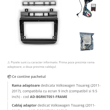
Camere Renault
Camere Fiat
Camere Citroen
Camere Peugeot
Camere Fiat
⚠ Pozele sunt cu caracter informativ. Prima poza prezinta rama
Camere înregistrare trafic
adaptoare, a doua prezinta cablajul.
Accesorii multimedia
📦 Ce contine pachetul
Rama adaptoare
dedicata Volkswagen Touareg (2011-
Conectică Auto
2017), compatibila cu ecran 9 inch (compatibil si 9.5
Conectică Auto
inch) - cod
AD-BGRKIT051-FRAME
Cablaj adaptor
dedicat Volkswagen Touareg (2011-
Conectică Audi