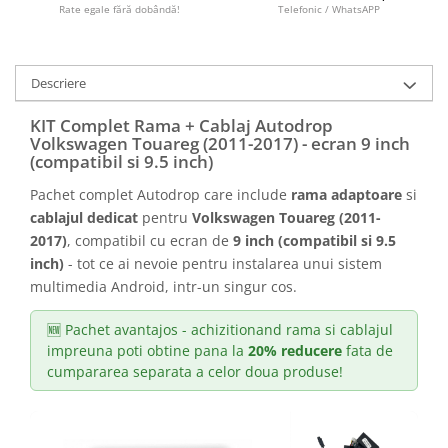
Camere marșarier auto
Rate egale fără dobândă!
Telefonic / WhatsAPP
Camere marșarier universale
Descriere
Camere Skoda
KIT Complet Rama + Cablaj Autodrop
Volkswagen Touareg (2011-2017) - ecran 9 inch
Camere Volkswagen
(compatibil si 9.5 inch)
Pachet complet Autodrop care include
rama adaptoare
si
Camere Mercedes Benz
cablajul dedicat
pentru
Volkswagen Touareg (2011-
2017)
, compatibil cu ecran de
9 inch (compatibil si 9.5
Camere Audi
inch)
- tot ce ai nevoie pentru instalarea unui sistem
multimedia Android, intr-un singur cos.
Camere BMW
🆕 Pachet avantajos - achizitionand rama si cablajul
Camere Ford
impreuna poti obtine pana la
20% reducere
fata de
cumpararea separata a celor doua produse!
Camere Opel
Camere Iveco