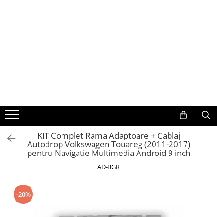
Toate Produsele
Navigații auto dedicate
Navigatii Dedicate
BMW
Volkswagen
KIT Complet Rama Adaptoare + Cablaj
Autodrop Volkswagen Touareg (2011-2017)
Audi
pentru Navigatie Multimedia Android 9 inch
Mercedes Benz
AD-BGR
Ford
-20%
Skoda