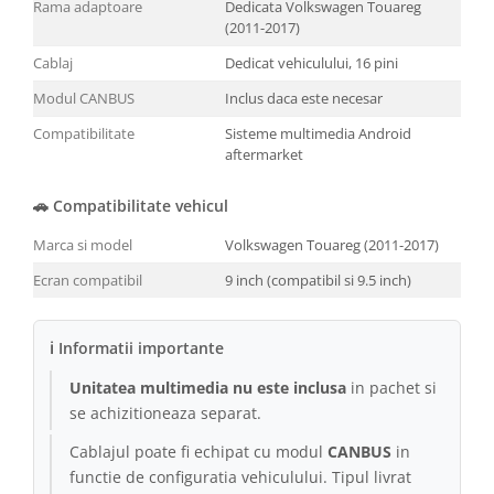
Rama adaptoare
Dedicata Volkswagen Touareg
(2011-2017)
Conectică Kia
Cablaj
Dedicat vehiculului, 16 pini
Conectică Hyundai
Modul CANBUS
Inclus daca este necesar
Compatibilitate
Sisteme multimedia Android
Conectică Mitsubishi
aftermarket
Lumini ambientale
🚗 Compatibilitate vehicul
Marca si model
Volkswagen Touareg (2011-2017)
Ecran compatibil
9 inch (compatibil si 9.5 inch)
ℹ Informatii importante
Unitatea multimedia nu este inclusa
in pachet si
se achizitioneaza separat.
Cablajul poate fi echipat cu modul
CANBUS
in
functie de configuratia vehiculului. Tipul livrat