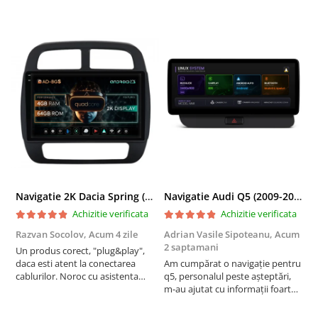
Navigatie 2K Dacia Spring (2021- Prezent), Android, S-Quadcore / 4GB RAM + 64GB ROM, 9.5 Inch - AD-BGS90042K+AD-BGRKIT366V4s
Navigatie Audi Q5 (2009-2017), Linux OS & OEM, MMI 3G, CarPlay & Android Auto Wireless, MirrorLink, Camera AHD, 12.3 Inch - AD-BGAALNXH+AD-BGRKITQ5002
Achizitie verificata
Achizitie verificata
Razvan Socolov,
Acum 4 zile
Adrian Vasile Sipoteanu,
Acum
E
2 saptamani
Un produs corect, "plug&play",
P
daca esti atent la conectarea
Am cumpărat o navigație pentru
d
cablurilor. Noroc cu asistenta
q5, personalul peste așteptări,
f
Autodrop, care a fost foarte
m-au ajutat cu informații foarte
prietenoasa si dispusa sa ajute.
prompt deși i-am deranjat în
M-a indrumat pas cu pas si mi-a
repetate rânduri. Foarte