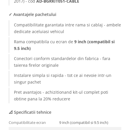
2017) - cod
AD-BGRKIT051-CABLE
Conectică BMW
✓ Avantajele pachetului
Conectică Volkswagen
Compatibilitate garantata intre rama si cablaj - ambele
dedicate aceluiasi vehicul
Conectică Mercedes Benz
Rama compatibila cu ecran de
9 inch (compatibil si
Conectică Ford
9.5 inch)
Conectori conform standardelor din fabrica - fara
Conectică Opel
taierea firelor originale
Conectică Skoda
Instalare simpla si rapida - tot ce ai nevoie intr-un
singur pachet
Conectică Honda
Pret avantajos - achizitionand kit-ul complet poti
obtine pana la 20% reducere
Conectică Chevrolet
📐 Specificatii tehnice
Conectică Suzuki
Compatibilitate ecran
9 inch (compatibil si 9.5 inch)
Conectică Renault