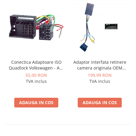
Conectica Adaptoare ISO
Adaptor interfata retinere
Quadlock Volkswagen - AD-
camera originala OEM
ISOVW
marca VAG Volkswagen,
55,00 RON
199,99 RON
Skoda - AD-BGCWCOEM
TVA inclus
TVA inclus
ADAUGA IN COS
ADAUGA IN COS