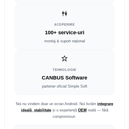
Smart
Fiat
ACOPERIRE
Jeep
100+ service-uri
montaj & suport național
Volvo
Iveco
Porsche
TEHNOLOGIE
CANBUS Software
Ssangyong
partener oficial Simple Soft
Daihatsu
Noi nu vindem doar un ecran Android. Noi livrăm
integrare
Dodge
ideală
,
stabilitate
și o experiență
OEM
reală — fără
compromisuri.
Navigații auto universale