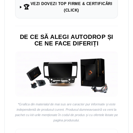
Navigații auto universale
VEZI DOVEZI TOP FIRME & CERTIFICĂRI
🏆
Navigații universale 2DIN
(CLICK)
Navigații universale 1DIN
Rame adaptoare auto
DE CE SĂ ALEGI AUTODROP ȘI
Rame adaptoare auto
CE NE FACE DIFERIȚI
Rame adaptoare Volkswagen
Rame adaptoare Ford
Rame adaptoare M-Benz
Rame adaptoare Opel
*Grafica din materialul de mai sus are caracter pur informativ și este
Rame adaptoare Skoda
independentă de produsul curent. Produsul dumneavoastră va veni la
pachet cu kit-urile menționate în codul de produs și cu ofertele listate pe
pagina produsului.
Rame adaptoare Suzuki