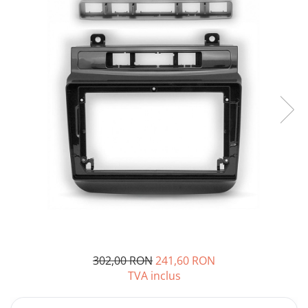
Opel
Dacia
Peugeot
Hyundai
Toyota
Seat
Kia
Chevrolet
302,00 RON
241,60 RON
TVA inclus
Suzuki
Renault