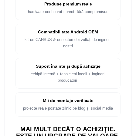
Rame adaptoare Dacia
Produse premium reale
hardware configurat corect, fără compromisuri
Rame adaptoare Audi
Rame adaptoare BMW
Compatibilitate Android OEM
kit-uri CANBUS & conectori dezvoltați de inginerii
Rame adaptoare Seat
noștri
Rame adaptoare Renault
Suport înainte și după achiziție
Rame adaptoare Volvo
echipă internă + tehnicieni locali + inginerii
producători
Rame adaptoare Honda
Rame Adaptoare Porsche
Mii de montaje verificate
proiecte reale postate zilnic pe blog și social media
Rame adaptoare Peugeot
MAI MULT DECÂT O ACHIZIȚIE.
Rame adaptoare Citroen
ESTE UN UPGRADE DE VALOARE.