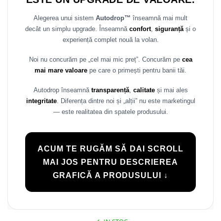
Rame adaptoare Daihatsu
Alegerea unui sistem
Autodrop™
înseamnă mai mult
decât un simplu upgrade. Înseamnă
confort
,
siguranță
și o
Rame adaptoare Mazda
experiență complet nouă la volan.
Rame adaptoare Kia
Noi nu concurăm pe „cel mai mic preț”. Concurăm pe
cea
mai mare valoare
pe care o primești pentru banii tăi.
Rame adaptoare Alfa Romeo
Autodrop înseamnă
transparență
,
calitate
și mai ales
Rame adaptoare Nissan
integritate
. Diferența dintre noi și „alții” nu este marketingul
— este realitatea din spatele produsului.
Rame adaptoare Fiat
Rame adaptoare Hyundai
ACUM TE RUGĂM SĂ DAI SCROLL
MAI JOS PENTRU DESCRIEREA
Rame adaptoare Chevrolet
GRAFICĂ A PRODUSULUI ↓
Rame adaptoare Mitsubishi
Rame adaptoare Jeep