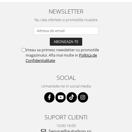
atras atentia ca nu era conectat
serviabili, livrare rapidă, suport
cablul de video de la camera
tehnic, totul impecabil, o să revin
NEWSLETTER
OE...
la ei și pentru vi...
Nu rata ofertele si promotiile noastre
Vreau sa primesc newsletter cu promotiile
magazinului. Afla mai multe in
Politica de
Confidentialitate
SOCIAL
Urmareste-ne in social media
SUPORT CLIENTI
10:00-16:00
Service@autodrop.ro