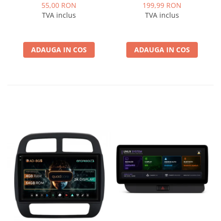
ISOVW
marca VAG Volkswagen,
55,00 RON
199,99 RON
Skoda - AD-BGCWCOEM
TVA inclus
TVA inclus
ADAUGA IN COS
ADAUGA IN COS