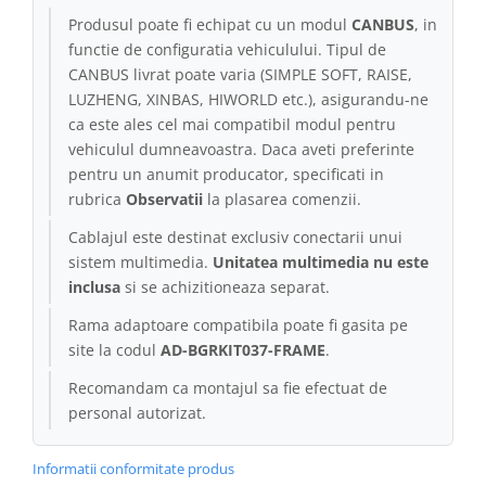
Produsul poate fi echipat cu un modul
CANBUS
, in
Conectică Kia
functie de configuratia vehiculului. Tipul de
CANBUS livrat poate varia (SIMPLE SOFT, RAISE,
Conectică Hyundai
LUZHENG, XINBAS, HIWORLD etc.), asigurandu-ne
ca este ales cel mai compatibil modul pentru
Conectică Mitsubishi
vehiculul dumneavoastra. Daca aveti preferinte
pentru un anumit producator, specificati in
Lumini ambientale
rubrica
Observatii
la plasarea comenzii.
Cablajul este destinat exclusiv conectarii unui
sistem multimedia.
Unitatea multimedia nu este
inclusa
si se achizitioneaza separat.
Rama adaptoare compatibila poate fi gasita pe
site la codul
AD-BGRKIT037-FRAME
.
Recomandam ca montajul sa fie efectuat de
personal autorizat.
Informatii conformitate produs