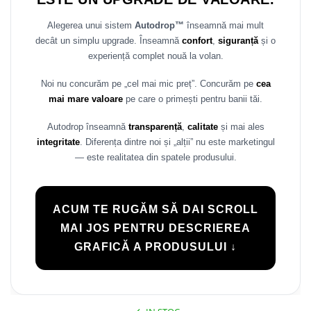
Rame adaptoare Daihatsu
Alegerea unui sistem
Autodrop™
înseamnă mai mult
decât un simplu upgrade. Înseamnă
confort
,
siguranță
și o
Rame adaptoare Mazda
experiență complet nouă la volan.
Rame adaptoare Kia
Noi nu concurăm pe „cel mai mic preț”. Concurăm pe
cea
mai mare valoare
pe care o primești pentru banii tăi.
Rame adaptoare Alfa Romeo
Autodrop înseamnă
transparență
,
calitate
și mai ales
Rame adaptoare Nissan
integritate
. Diferența dintre noi și „alții” nu este marketingul
— este realitatea din spatele produsului.
Rame adaptoare Fiat
Rame adaptoare Hyundai
ACUM TE RUGĂM SĂ DAI SCROLL
MAI JOS PENTRU DESCRIEREA
Rame adaptoare Chevrolet
GRAFICĂ A PRODUSULUI ↓
Rame adaptoare Mitsubishi
Rame adaptoare Jeep