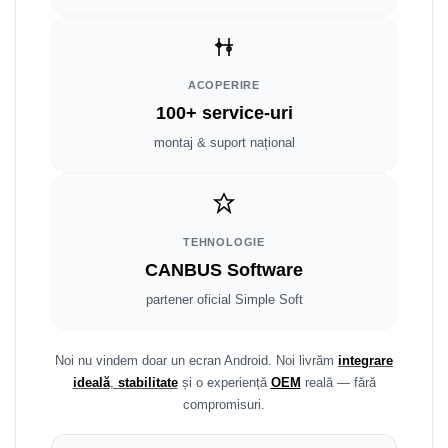
Smart
Fiat
ACOPERIRE
Jeep
100+ service-uri
montaj & suport național
Volvo
Iveco
Porsche
TEHNOLOGIE
CANBUS Software
Ssangyong
partener oficial Simple Soft
Daihatsu
Noi nu vindem doar un ecran Android. Noi livrăm
integrare
Dodge
ideală
,
stabilitate
și o experiență
OEM
reală — fără
compromisuri.
Navigații auto universale