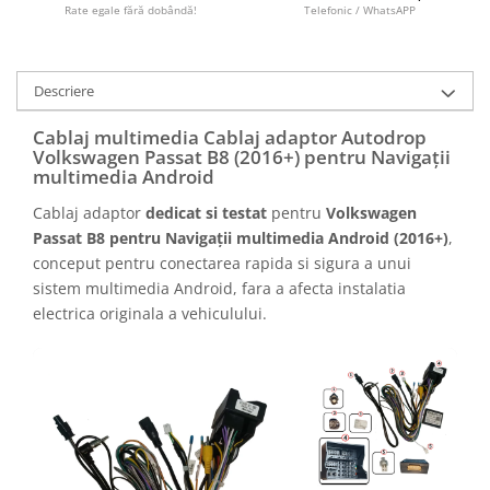
Camere marșarier auto
Rate egale fără dobândă!
Telefonic / WhatsAPP
Camere marșarier universale
Descriere
Camere Skoda
Cablaj multimedia Cablaj adaptor Autodrop
Volkswagen Passat B8 (2016+) pentru Navigații
Camere Volkswagen
multimedia Android
Cablaj adaptor
dedicat si testat
pentru
Volkswagen
Camere Mercedes Benz
Passat B8 pentru Navigații multimedia Android (2016+)
,
conceput pentru conectarea rapida si sigura a unui
Camere Audi
sistem multimedia Android, fara a afecta instalatia
electrica originala a vehiculului.
Camere BMW
Camere Ford
Camere Opel
Camere Iveco