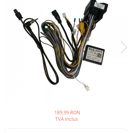
Opel
Dacia
Peugeot
Hyundai
Toyota
Seat
Kia
Chevrolet
189,99 RON
TVA inclus
Suzuki
Renault