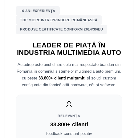
+6 ANI EXPERIENȚĂ
Nissan
TOP MICROÎNTREPRINDERE ROMÂNEASCĂ
Mitsubishi
PRODUSE CERTIFICATE CONFORM 2014/30/EU
Land Rover
LEADER DE PIAȚĂ ÎN
INDUSTRIA MULTIMEDIA AUTO
Mazda
Autodrop este unul dintre cele mai respectate branduri din
Honda
România în domeniul sistemelor multimedia auto premium,
cu peste
33.800+ clienți mulțumiți
și soluții custom
Citroen
configurate din fabrică atât hardware, cât și software.
Isuzu
Chrysler
RELEVANȚĂ
33.800+ clienți
Subaru
feedback constant pozitiv