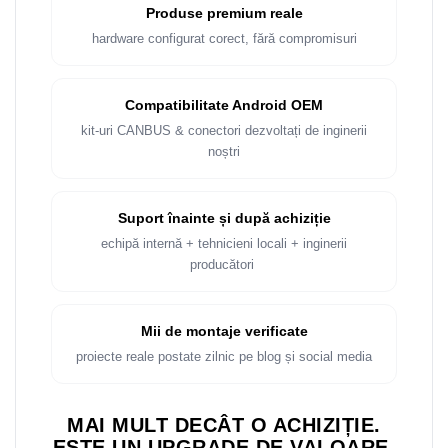
Rame adaptoare Dacia
Produse premium reale
hardware configurat corect, fără compromisuri
Rame adaptoare Audi
Rame adaptoare BMW
Compatibilitate Android OEM
kit-uri CANBUS & conectori dezvoltați de inginerii
Rame adaptoare Seat
noștri
Rame adaptoare Renault
Suport înainte și după achiziție
Rame adaptoare Volvo
echipă internă + tehnicieni locali + inginerii
producători
Rame adaptoare Honda
Rame Adaptoare Porsche
Mii de montaje verificate
proiecte reale postate zilnic pe blog și social media
Rame adaptoare Peugeot
MAI MULT DECÂT O ACHIZIȚIE.
Rame adaptoare Citroen
ESTE UN UPGRADE DE VALOARE.