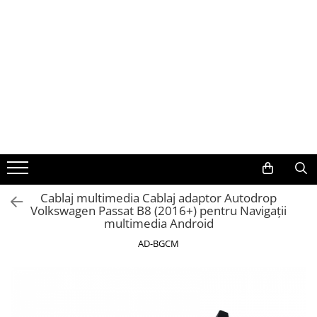
Toate Produsele
Navigații auto dedicate
Navigatii Dedicate
BMW
Volkswagen
Cablaj multimedia Cablaj adaptor Autodrop
Volkswagen Passat B8 (2016+) pentru Navigații
Audi
multimedia Android
Mercedes Benz
AD-BGCM
Ford
Skoda