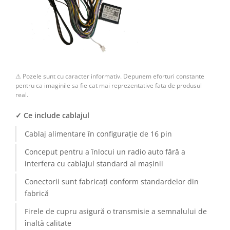
Camere Renault
Camere Fiat
Camere Citroen
⚠ Pozele sunt cu caracter informativ. Depunem eforturi constante
Camere Peugeot
pentru ca imaginile sa fie cat mai reprezentative fata de produsul
real.
Camere Fiat
✓ Ce include cablajul
Camere înregistrare trafic
Cablaj alimentare în configurație de 16 pin
Conceput pentru a înlocui un radio auto fără a
Accesorii multimedia
interfera cu cablajul standard al mașinii
Conectică Auto
Conectorii sunt fabricați conform standardelor din
fabrică
Conectică Auto
Firele de cupru asigură o transmisie a semnalului de
Conectică Audi
înaltă calitate