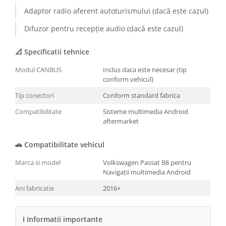
Adaptor radio aferent autoturismului (dacă este cazul)
Conectică BMW
Difuzor pentru recepție audio (dacă este cazul)
Conectică Volkswagen
📐 Specificatii tehnice
Conectică Mercedes Benz
Modul CANBUS
Inclus daca este necesar (tip
conform vehicul)
Conectică Ford
Tip conectori
Conform standard fabrica
Conectică Opel
Compatibilitate
Sisteme multimedia Android
aftermarket
Conectică Skoda
🚗 Compatibilitate vehicul
Conectică Honda
Marca si model
Volkswagen Passat B8 pentru
Navigații multimedia Android
Conectică Chevrolet
Ani fabricatie
2016+
Conectică Suzuki
ℹ Informatii importante
Conectică Renault