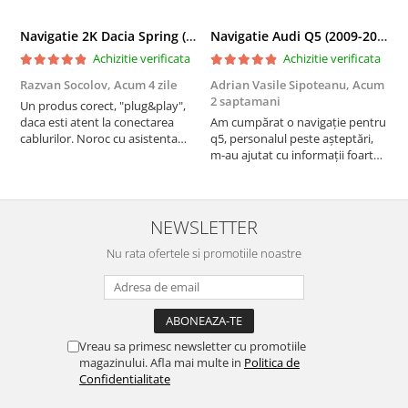
Navigatie 2K Dacia Spring (2021- Prezent), Android, S-Quadcore / 4GB RAM + 64GB ROM, 9.5 Inch - AD-BGS90042K+AD-BGRKIT366V4s
Navigatie Audi Q5 (2009-2017), Linux OS & OEM, MMI 3G, CarPlay & Android Auto Wireless, MirrorLink, Camera AHD, 12.3 Inch - AD-BGAALNXH+AD-BGRKITQ5002
Achizitie verificata
Achizitie verificata
Razvan Socolov,
Acum 4 zile
Adrian Vasile Sipoteanu,
Acum
E
2 saptamani
Un produs corect, "plug&play",
P
daca esti atent la conectarea
Am cumpărat o navigație pentru
d
cablurilor. Noroc cu asistenta
q5, personalul peste așteptări,
f
Autodrop, care a fost foarte
m-au ajutat cu informații foarte
prietenoasa si dispusa sa ajute.
prompt deși i-am deranjat în
M-a indrumat pas cu pas si mi-a
repetate rânduri. Foarte
atras atentia ca nu era conectat
serviabili, livrare rapidă, suport
cablul de video de la camera
tehnic, totul impecabil, o să revin
NEWSLETTER
OE...
la ei și pentru vi...
Nu rata ofertele si promotiile noastre
Vreau sa primesc newsletter cu promotiile
magazinului. Afla mai multe in
Politica de
Confidentialitate