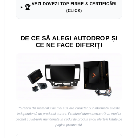
Navigații auto universale
VEZI DOVEZI TOP FIRME & CERTIFICĂRI
🏆
Navigații universale 2DIN
(CLICK)
Navigații universale 1DIN
Rame adaptoare auto
DE CE SĂ ALEGI AUTODROP ȘI
Rame adaptoare auto
CE NE FACE DIFERIȚI
Rame adaptoare Volkswagen
Rame adaptoare Ford
Rame adaptoare M-Benz
Rame adaptoare Opel
*Grafica din materialul de mai sus are caracter pur informativ și este
Rame adaptoare Skoda
independentă de produsul curent. Produsul dumneavoastră va veni la
pachet cu kit-urile menționate în codul de produs și cu ofertele listate pe
pagina produsului.
Rame adaptoare Suzuki