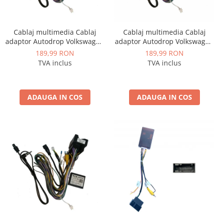
Cablaj multimedia Cablaj
Cablaj multimedia Cablaj
adaptor Autodrop Volkswagen
adaptor Autodrop Volkswagen
Tiguan (2017+) pentru
Passat B8 (2016+) pentru
189,99 RON
189,99 RON
Navigații multimedia Android
Navigații multimedia Android
TVA inclus
TVA inclus
ADAUGA IN COS
ADAUGA IN COS