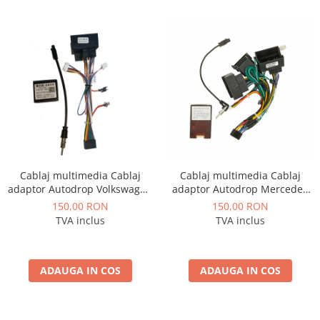
Cablaj multimedia Cablaj
Cablaj multimedia Cablaj
adaptor Autodrop Volkswagen
adaptor Autodrop Mercedes
Touran (2004-2008) pentru
Benz Sprinter, Viano, Vito, A/B
150,00 RON
150,00 RON
Navigații multimedia Android
Class, Crafter
TVA inclus
TVA inclus
ADAUGA IN COS
ADAUGA IN COS