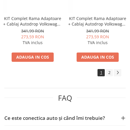
KIT Complet Rama Adaptoare
KIT Complet Rama Adaptoare
+ Cablaj Autodrop Volkswagen
+ Cablaj Autodrop Volkswagen
Caddy (2023+) pentru
Touran (2016+) pentru
341,99 RON
341,99 RON
Navigatie Multimedia Android
Navigatie Multimedia Android
273,59 RON
273,59 RON
9 inch
10.1 inch
TVA inclus
TVA inclus
ADAUGA IN COS
ADAUGA IN COS
1
2
FAQ
Ce este conectica auto și când îmi trebuie?