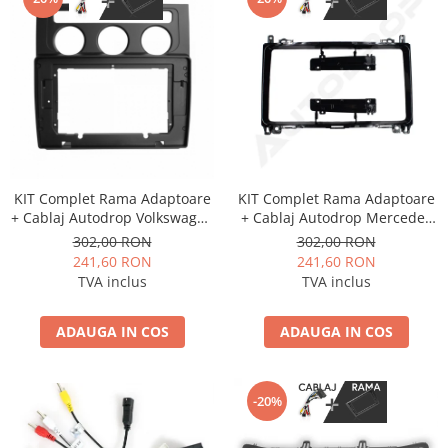
KIT Complet Rama Adaptoare
KIT Complet Rama Adaptoare
+ Cablaj Autodrop Volkswagen
+ Cablaj Autodrop Mercedes
Touran (2004-2008) pentru
Benz Sprinter, Viano, Vito, A/B
302,00 RON
302,00 RON
Navigatie Multimedia Android
Class, Crafter pentru
241,60 RON
241,60 RON
10.1 inch
Navigatie Multimedia Android
TVA inclus
TVA inclus
9 inch
ADAUGA IN COS
ADAUGA IN COS
-20%