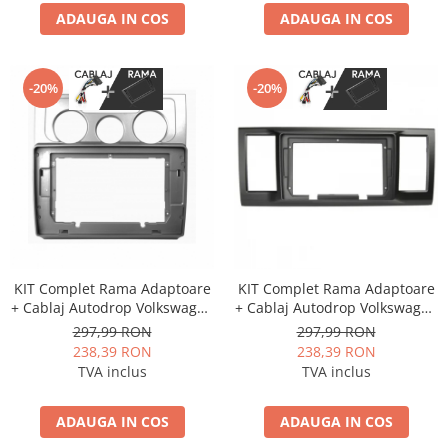
ADAUGA IN COS
ADAUGA IN COS
-20%
-20%
KIT Complet Rama Adaptoare
KIT Complet Rama Adaptoare
+ Cablaj Autodrop Volkswagen
+ Cablaj Autodrop Volkswagen
Touran (2006-2008) pentru
Caravelle / Multivan T6 (2015-
297,99 RON
297,99 RON
Navigatie Multimedia Android
2019) pentru Navigatie
238,39 RON
238,39 RON
10.1 inch
Multimedia Android 10.1 inch
TVA inclus
TVA inclus
ADAUGA IN COS
ADAUGA IN COS