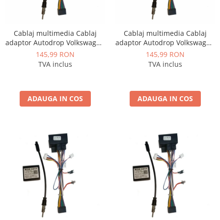
Cablaj multimedia Cablaj
Cablaj multimedia Cablaj
adaptor Autodrop Volkswagen
adaptor Autodrop Volkswagen
Polo (2004-2010) pentru
Tiguan (2008-2010) pentru
145,99 RON
145,99 RON
Navigații multimedia Android
Navigații multimedia Android
TVA inclus
TVA inclus
ADAUGA IN COS
ADAUGA IN COS