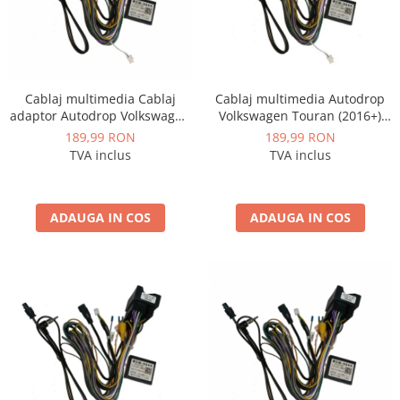
Cablaj multimedia Cablaj
Cablaj multimedia Autodrop
adaptor Autodrop Volkswagen
Volkswagen Touran (2016+)
Caddy (2023+) pentru
pentru Navigații multimedia
189,99 RON
189,99 RON
Navigații multimedia Android
Android
TVA inclus
TVA inclus
ADAUGA IN COS
ADAUGA IN COS