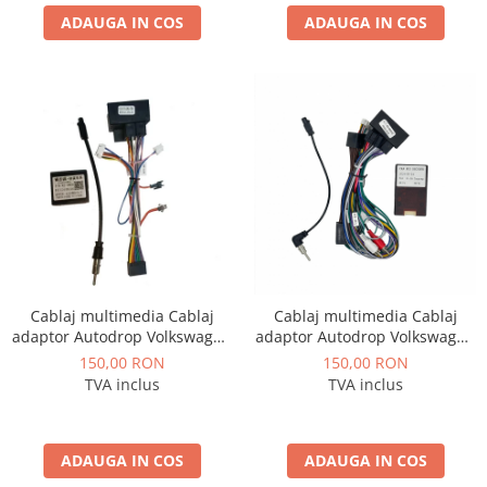
ADAUGA IN COS
ADAUGA IN COS
Cablaj multimedia Cablaj
Cablaj multimedia Cablaj
adaptor Autodrop Volkswagen
adaptor Autodrop Volkswagen
Passat B6/B7/CC (2011-2015)
Touareg (2011-2017) pentru
150,00 RON
150,00 RON
pentru Navigații multimedia
Navigații multimedia Android
TVA inclus
TVA inclus
Android
ADAUGA IN COS
ADAUGA IN COS