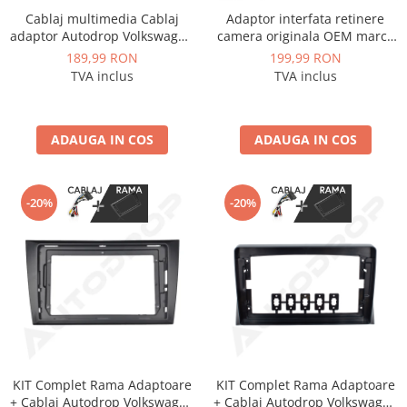
Cablaj multimedia Cablaj
Adaptor interfata retinere
adaptor Autodrop Volkswagen
camera originala OEM marca
Universal (2018+) pentru
VAG Volkswagen, Skoda - AD-
189,99 RON
199,99 RON
Navigații multimedia Android
BGCWCOEM
TVA inclus
TVA inclus
ADAUGA IN COS
ADAUGA IN COS
-20%
-20%
KIT Complet Rama Adaptoare
KIT Complet Rama Adaptoare
+ Cablaj Autodrop Volkswagen
+ Cablaj Autodrop Volkswagen