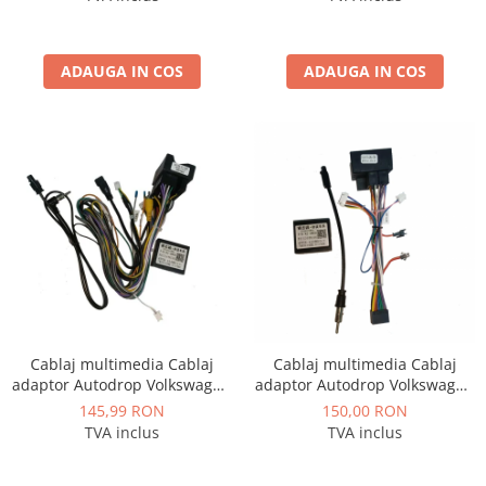
ADAUGA IN COS
ADAUGA IN COS
Cablaj multimedia Cablaj
Cablaj multimedia Cablaj
adaptor Autodrop Volkswagen
adaptor Autodrop Volkswagen
Caravelle / Multivan T6 (2015-
Golf 6 pentru Navigatii
145,99 RON
150,00 RON
2019) pentru Navigații
multimedia Android
TVA inclus
TVA inclus
multimedia Android