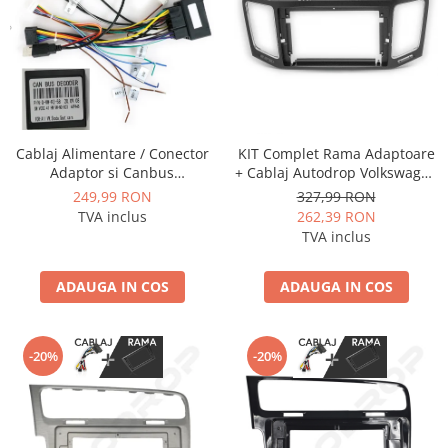
Cablaj Alimentare / Conector
KIT Complet Rama Adaptoare
Adaptor si Canbus
+ Cablaj Autodrop Volkswagen
Volkswagen / Skoda / Seat
Sharan (2012-2018) pentru
249,99 RON
327,99 RON
2014+ pentru navigatii
Navigatie Multimedia Android
TVA inclus
262,39 RON
Android - AD-BGCVWMIB522
9 inch
TVA inclus
ADAUGA IN COS
ADAUGA IN COS
-20%
-20%