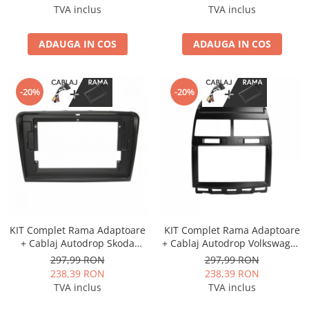
9 inch
9 inch
TVA inclus
TVA inclus
ADAUGA IN COS
ADAUGA IN COS
-20%
-20%
KIT Complet Rama Adaptoare
KIT Complet Rama Adaptoare
+ Cablaj Autodrop Skoda
+ Cablaj Autodrop Volkswagen
Superb (2009-2013) pentru
Touareg (2002-2010) pentru
297,99 RON
297,99 RON
Navigatie Multimedia Android
Navigatie Multimedia Android
238,39 RON
238,39 RON
10.1 inch
9 inch
TVA inclus
TVA inclus