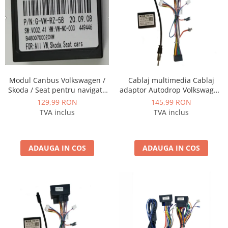
Fiat
Rame adaptoare Dodge
Jeep
Rame adaptoare Chrysler
Volvo
Rame adaptoare Isuzu
Iveco
Rame adaptoare Subaru
Modul Canbus Volkswagen /
Cablaj multimedia Cablaj
Skoda / Seat pentru navigatii
adaptor Autodrop Volkswagen
Porsche
Rame adaptoare Iveco
Android - AD-BGCVWCS
Golf 6 (2010-2013) pentru
129,99 RON
145,99 RON
Navigații multimedia Android
TVA inclus
TVA inclus
Ssangyong
Rame adaptoare Smart
Daihatsu
Rame adaptoare Land Rover
ADAUGA IN COS
ADAUGA IN COS
Dodge
Rame adaptoare Ssangyong
Rame adaptoare Hummer