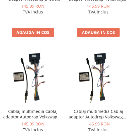
Superb (2009-2013) pentru
Sharan (2012-2018) pentru
145,99 RON
145,99 RON
Navigații multimedia Android
Navigații multimedia Android
TVA inclus
TVA inclus
ADAUGA IN COS
ADAUGA IN COS
Cablaj multimedia Cablaj
Cablaj multimedia Cablaj
adaptor Autodrop Volkswagen
adaptor Autodrop Volkswagen
Touareg (2002-2010) pentru
Touran (2006-2008) pentru
145,99 RON
145,99 RON
Navigații multimedia Android
Navigații multimedia Android
TVA inclus
TVA inclus