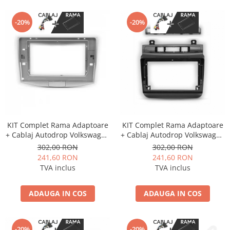
-20%
-20%
KIT Complet Rama Adaptoare
KIT Complet Rama Adaptoare
+ Cablaj Autodrop Volkswagen
+ Cablaj Autodrop Volkswagen
Passat B6/B7/CC (2011-2015)
Touareg (2011-2017) pentru
302,00 RON
302,00 RON
pentru Navigatie Multimedia
Navigatie Multimedia Android
241,60 RON
241,60 RON
Android 10.1 inch
9 inch
TVA inclus
TVA inclus
ADAUGA IN COS
ADAUGA IN COS
-20%
-20%