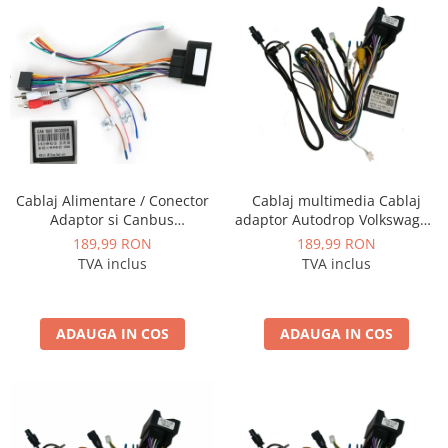
Cablaj Alimentare / Conector
Cablaj multimedia Cablaj
Adaptor si Canbus
adaptor Autodrop Volkswagen
Volkswagen / Skoda / Seat
Golf 7 (2013+) pentru Navigații
189,99 RON
189,99 RON
pentru navigatii Android - AD-
multimedia Android
TVA inclus
TVA inclus
BGCVWMQB524
ADAUGA IN COS
ADAUGA IN COS