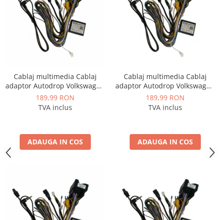
Cablaj multimedia Cablaj
Cablaj multimedia Cablaj
adaptor Autodrop Volkswagen
adaptor Autodrop Volkswagen
Golf 7 (2013+) pentru Navigații
Golf Sportsvan (2016+) pentru
189,99 RON
189,99 RON
multimedia Android
Navigații multimedia Android
TVA inclus
TVA inclus
ADAUGA IN COS
ADAUGA IN COS