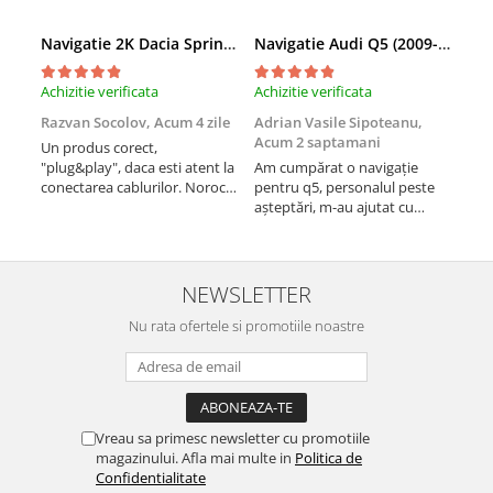
Navigatie 2K Dacia Spring (2021- Prezent), Android, S-Quadcore / 4GB RAM + 64GB ROM, 9.5 Inch - AD-BGS90042K+AD-BGRKIT366V4s
Navigatie Audi Q5 (2009-2017), Linux OS & OEM, MMI 3G, CarPlay & Android Auto Wireless, MirrorLink, Camera AHD, 12.3 Inch - AD-BGAALNXH+AD-BGRKITQ5002
Achizitie verificata
Achizitie verificata
Achi
Razvan Socolov,
Acum 4 zile
Adrian Vasile Sipoteanu,
Eug
Acum 2 saptamani
Un produs corect,
Perf
"plug&play", daca esti atent la
Am cumpărat o navigație
desc
conectarea cablurilor. Noroc
pentru q5, personalul peste
fast
cu asistenta Autodrop, care a
așteptări, m-au ajutat cu
fost foarte prietenoasa si
informații foarte prompt deși
dispusa sa ajute. M-a
i-am deranjat în repetate
indrumat pas cu pas si mi-a
rânduri. Foarte serviabili,
atras atentia ca nu era
livrare rapidă, suport tehnic,
NEWSLETTER
conectat cablul de video de la
totul impecabil, o să revin la ei
camera OE...
Nu rata ofertele si promotiile noastre
și pentru vi...
Vreau sa primesc newsletter cu promotiile
magazinului. Afla mai multe in
Politica de
Confidentialitate