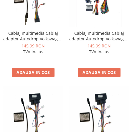
Cablaj multimedia Cablaj
Cablaj multimedia Cablaj
adaptor Autodrop Volkswagen
adaptor Autodrop Volkswagen
T5 Multivan (2008-2015)
Polo (2012-2016) pentru
145,99 RON
145,99 RON
pentru Navigații multimedia
Navigații multimedia Android
TVA inclus
TVA inclus
Android
ADAUGA IN COS
ADAUGA IN COS