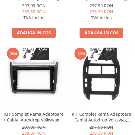
Golf 6 (2010-2013) pentru
T5 Multivan (2008-2015)
297,99 RON
297,99 RON
Navigatie Multimedia Android
pentru Navigatie Multimedia
238,39 RON
238,39 RON
9 inch
Android 9 inch
TVA inclus
TVA inclus
ADAUGA IN COS
ADAUGA IN COS
-20%
-20%
KIT Complet Rama Adaptoare
KIT Complet Rama Adaptoare
+ Cablaj Autodrop Volkswagen
+ Cablaj Autodrop Volkswagen
Polo (2012-2016) pentru
Polo (2004-2010) pentru
297,99 RON
297,99 RON
Navigatie Multimedia Android
Navigatie Multimedia Android
238,39 RON
238,39 RON