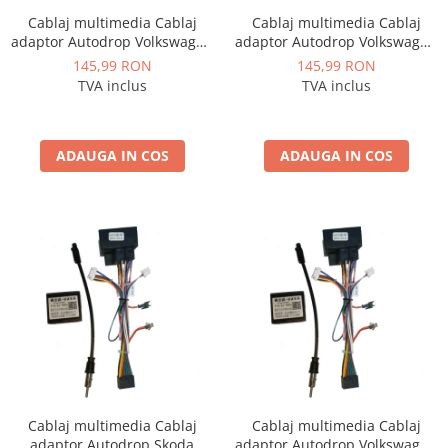
Cablaj multimedia Cablaj
Cablaj multimedia Cablaj
adaptor Autodrop Volkswagen
adaptor Autodrop Volkswagen
Tiguan (2010-2015) pentru
Touran (2011-2015) pentru
145,99 RON
145,99 RON
Navigații multimedia Android
Navigații multimedia Android
TVA inclus
TVA inclus
ADAUGA IN COS
ADAUGA IN COS
Cablaj multimedia Cablaj
Cablaj multimedia Cablaj
adaptor Autodrop Skoda
adaptor Autodrop Volkswagen