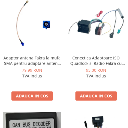
Mitsubishi
Rame adaptoare Mazda
Land Rover
Rame adaptoare Kia
Mazda
Rame adaptoare Alfa Romeo
Honda
Rame adaptoare Nissan
Conectica Adaptoare ISO
Adaptor antena Fakra la mufa
Citroen
Rame adaptoare Fiat
Quadlock si Radio Fakra cu
SMA pentru adaptare antena
amplificator pentru
gps originala la sistem
95,00 RON
79,99 RON
Volkswagen - AD-ISOVWF
aftermarket - AD-BGCGPSOEM
Isuzu
Rame adaptoare Hyundai
TVA inclus
TVA inclus
Chrysler
Rame adaptoare Chevrolet
ADAUGA IN COS
ADAUGA IN COS
Subaru
Rame adaptoare Mitsubishi
Smart
Rame adaptoare Jeep