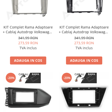
KIT Complet Rama Adaptoare
KIT Complet Rama Adaptoare
+ Cablaj Autodrop Volkswagen
+ Cablaj Autodrop Volkswagen
Golf 7 (2013+) pentru
Golf 7 (2013+) pentru
341,99 RON
341,99 RON
Navigatie Multimedia Android
Navigatie Multimedia Android
273,59 RON
273,59 RON
10.1 inch
10.1 inch
TVA inclus
TVA inclus
ADAUGA IN COS
ADAUGA IN COS
-20%
-20%