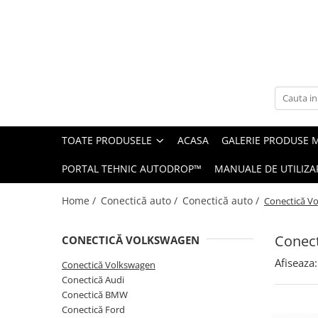
Toate Produsele
Navigații auto dedicate
Navigatii Dedicate
TOATE PRODUSELE
ACASA
GALERIE PRODUSE 
BMW
PORTAL TEHNIC AUTODROP™
MANUALE DE UTILIZA
Volkswagen
Home /
Conectică auto /
Conectică auto /
Conectică V
Audi
Conec
CONECTICĂ VOLKSWAGEN
Mercedes Benz
Afiseaza:
Conectică Volkswagen
Ford
Conectică Audi
Conectică BMW
Skoda
Conectică Ford