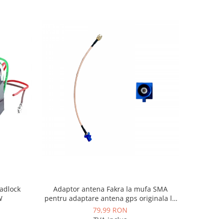
adlock
Adaptor antena Fakra la mufa SMA
W
pentru adaptare antena gps originala la
sistem aftermarket - AD-BGCGPSOEM
79,99 RON