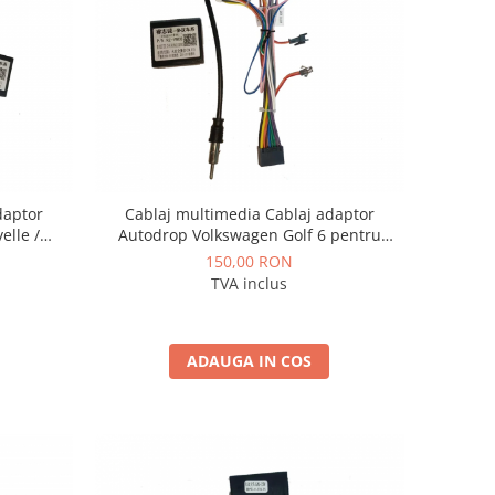
daptor
Cablaj multimedia Cablaj adaptor
elle /
Autodrop Volkswagen Golf 6 pentru
 Navigații
Navigatii multimedia Android
150,00 RON
TVA inclus
ADAUGA IN COS