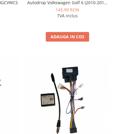
D-BGCVWCS
Autodrop Volkswagen Golf 6 (2010-2013)
pentru Navigații multimedia Android
145,99 RON
TVA inclus
ADAUGA IN COS