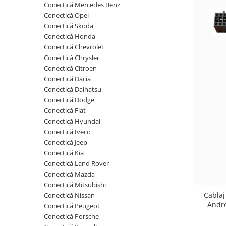
Conectică Mercedes Benz
Conectică Opel
Opel
Conectică Skoda
Conectică Honda
Dacia
Conectică Chevrolet
Conectică Chrysler
Peugeot
Conectică Citroen
Conectică Dacia
Hyundai
Conectică Daihatsu
Conectică Dodge
Toyota
Conectică Fiat
Conectică Hyundai
Conectică Iveco
Seat
Conectică Jeep
Conectică Kia
Kia
Conectică Land Rover
Conectică Mazda
Chevrolet
Conectică Mitsubishi
Cablaj
Conectică Nissan
Suzuki
Andro
Conectică Peugeot
Conectică Porsche
Renault