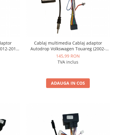
daptor
Cablaj multimedia Cablaj adaptor
012-2018)
Autodrop Volkswagen Touareg (2002-
 Android
2010) pentru Navigații multimedia
145,99 RON
Android
TVA inclus
ADAUGA IN COS