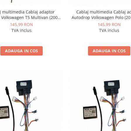
j multimedia Cablaj adaptor
Cablaj multimedia Cablaj a
 Volkswagen T5 Multivan (2008-
Autodrop Volkswagen Polo (20
 pentru Navigații multimedia
pentru Navigații multimedia
145,99 RON
145,99 RON
Android
TVA inclus
TVA inclus
ADAUGA IN COS
ADAUGA IN COS