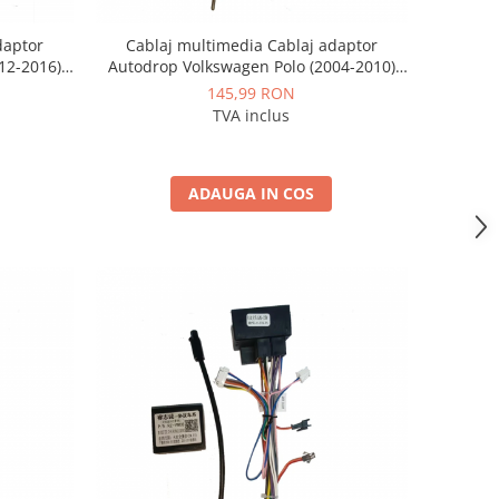
daptor
Cablaj multimedia Cablaj adaptor
12-2016)
Autodrop Volkswagen Polo (2004-2010)
 Android
pentru Navigații multimedia Android
145,99 RON
TVA inclus
ADAUGA IN COS