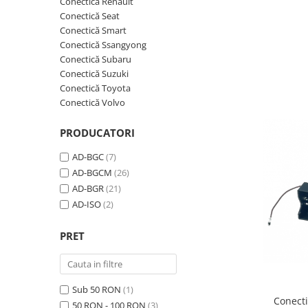
Conectică Renault
Conectică Seat
Nissan
Conectică Smart
Conectică Ssangyong
Conectică Subaru
Mitsubishi
Conectică Suzuki
Conectică Toyota
Land Rover
Conectică Volvo
Mazda
PRODUCATORI
Honda
AD-BGC
(7)
AD-BGCM
(26)
Citroen
AD-BGR
(21)
AD-ISO
(2)
Isuzu
PRET
Chrysler
Subaru
Sub 50 RON
(1)
Conecti
50 RON - 100 RON
(3)