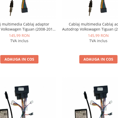
j multimedia Cablaj adaptor
Cablaj multimedia Cablaj a
 Volkswagen Tiguan (2008-2010)
Autodrop Volkswagen Tiguan (2
Navigații multimedia Android
pentru Navigații multimedia
145,99 RON
145,99 RON
TVA inclus
TVA inclus
ADAUGA IN COS
ADAUGA IN COS