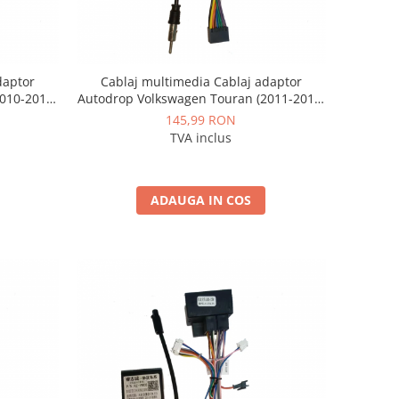
daptor
Cablaj multimedia Cablaj adaptor
010-2015)
Autodrop Volkswagen Touran (2011-2015)
 Android
pentru Navigații multimedia Android
145,99 RON
TVA inclus
ADAUGA IN COS