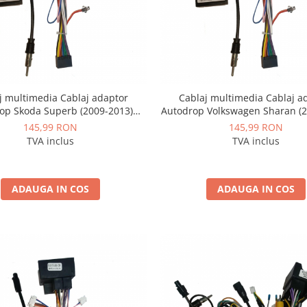
j multimedia Cablaj adaptor
Cablaj multimedia Cablaj a
op Skoda Superb (2009-2013)
Autodrop Volkswagen Sharan (2
Navigații multimedia Android
pentru Navigații multimedia
145,99 RON
145,99 RON
TVA inclus
TVA inclus
ADAUGA IN COS
ADAUGA IN COS