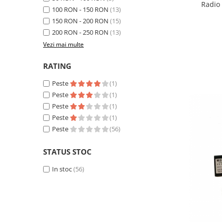
Radio 
Smart
100 RON - 150 RON
(13)
V
150 RON - 200 RON
(15)
Fiat
200 RON - 250 RON
(13)
Vezi mai multe
Jeep
RATING
Volvo
Peste
(1)
Peste
(1)
Iveco
Peste
(1)
Peste
(1)
Porsche
Peste
(56)
Ssangyong
STATUS STOC
Daihatsu
In stoc
(56)
Dodge
Navigații auto universale