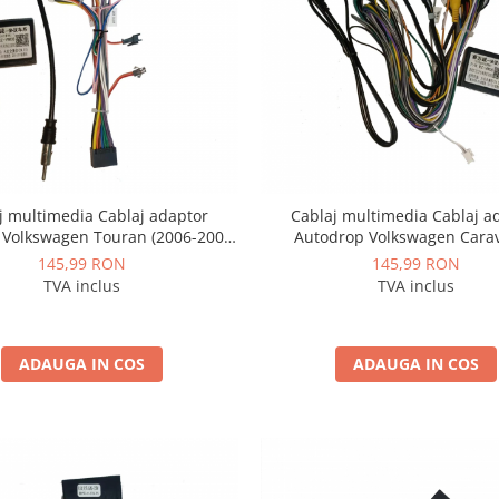
j multimedia Cablaj adaptor
Cablaj multimedia Cablaj a
 Volkswagen Touran (2006-2008)
Autodrop Volkswagen Carav
Navigații multimedia Android
Multivan T6 (2015-2019) pentru
145,99 RON
145,99 RON
multimedia Android
TVA inclus
TVA inclus
ADAUGA IN COS
ADAUGA IN COS