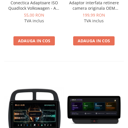
Conectica Adaptoare ISO
Adaptor interfata retinere
Quadlock Volkswagen - AD-
camera originala OEM
ISOVW
marca VAG Volkswagen,
55,00 RON
199,99 RON
Skoda - AD-BGCWCOEM
TVA inclus
TVA inclus
ADAUGA IN COS
ADAUGA IN COS