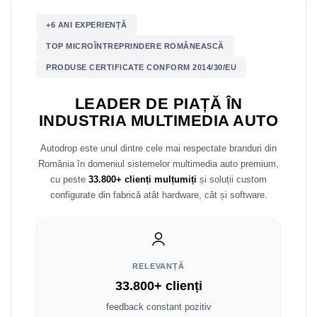
Mitsubishi
Rame adaptoare Mazda
+6 ANI EXPERIENȚĂ
TOP MICROÎNTREPRINDERE ROMÂNEASCĂ
Land Rover
Rame adaptoare Kia
PRODUSE CERTIFICATE CONFORM 2014/30/EU
Mazda
Rame adaptoare Alfa Romeo
LEADER DE PIAȚĂ ÎN
INDUSTRIA MULTIMEDIA AUTO
Honda
Rame adaptoare Nissan
Autodrop este unul dintre cele mai respectate branduri din
Citroen
Rame adaptoare Fiat
România în domeniul sistemelor multimedia auto premium,
cu peste
33.800+ clienți mulțumiți
și soluții custom
Isuzu
Rame adaptoare Hyundai
configurate din fabrică atât hardware, cât și software.
Chrysler
Rame adaptoare Chevrolet
Subaru
Rame adaptoare Mitsubishi
RELEVANȚĂ
Smart
Rame adaptoare Jeep
33.800+ clienți
feedback constant pozitiv