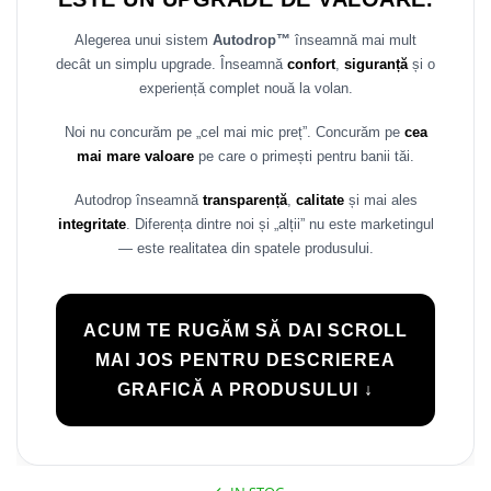
Alegerea unui sistem
Autodrop™
înseamnă mai mult
decât un simplu upgrade. Înseamnă
confort
,
siguranță
și o
experiență complet nouă la volan.
Noi nu concurăm pe „cel mai mic preț”. Concurăm pe
cea
mai mare valoare
pe care o primești pentru banii tăi.
Autodrop înseamnă
transparență
,
calitate
și mai ales
integritate
. Diferența dintre noi și „alții” nu este marketingul
— este realitatea din spatele produsului.
ACUM TE RUGĂM SĂ DAI SCROLL
MAI JOS PENTRU DESCRIEREA
GRAFICĂ A PRODUSULUI ↓