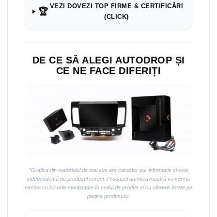
VEZI DOVEZI TOP FIRME & CERTIFICĂRI
🏆
(CLICK)
DE CE SĂ ALEGI AUTODROP ȘI
CE NE FACE DIFERIȚI
*Grafica din materialul de mai sus are caracter pur informativ și este
independentă de produsul curent. Produsul dumneavoastră va veni la
pachet cu kit-urile menționate în codul de produs și cu ofertele listate pe
pagina produsului.