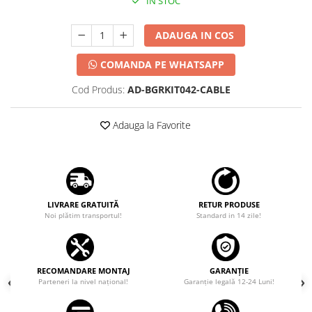
IN STOC
ADAUGA IN COS
COMANDA PE WHATSAPP
Cod Produs:
AD-BGRKIT042-CABLE
Adauga la Favorite
LIVRARE GRATUITĂ
RETUR PRODUSE
Noi plătim transportul!
Standard in 14 zile!
RECOMANDARE MONTAJ
GARANȚIE
Parteneri la nivel național!
Garanţie legală 12-24 Luni!