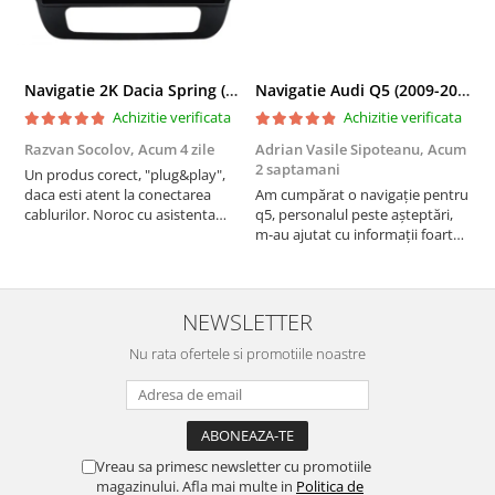
Navigatie 2K Dacia Spring (2021- Prezent), Android, S-Quadcore / 4GB RAM + 64GB ROM, 9.5 Inch - AD-BGS90042K+AD-BGRKIT366V4s
Navigatie Audi Q5 (2009-2017), Linux OS & OEM, MMI 3G, CarPlay & Android Auto Wireless, MirrorLink, Camera AHD, 12.3 Inch - AD-BGAALNXH+AD-BGRKITQ5002
Achizitie verificata
Achizitie verificata
Razvan Socolov,
Acum 4 zile
Adrian Vasile Sipoteanu,
Acum
E
2 saptamani
Un produs corect, "plug&play",
P
daca esti atent la conectarea
Am cumpărat o navigație pentru
d
cablurilor. Noroc cu asistenta
q5, personalul peste așteptări,
f
Autodrop, care a fost foarte
m-au ajutat cu informații foarte
prietenoasa si dispusa sa ajute.
prompt deși i-am deranjat în
M-a indrumat pas cu pas si mi-a
repetate rânduri. Foarte
atras atentia ca nu era conectat
serviabili, livrare rapidă, suport
cablul de video de la camera
tehnic, totul impecabil, o să revin
NEWSLETTER
OE...
la ei și pentru vi...
Nu rata ofertele si promotiile noastre
Vreau sa primesc newsletter cu promotiile
magazinului. Afla mai multe in
Politica de