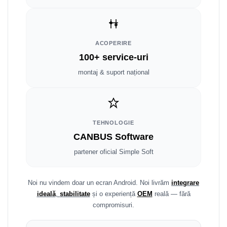
Fiat
Rame adaptoare Dodge
Jeep
Rame adaptoare Chrysler
ACOPERIRE
Volvo
Rame adaptoare Isuzu
100+ service-uri
Iveco
Rame adaptoare Subaru
montaj & suport național
Porsche
Rame adaptoare Iveco
Ssangyong
Rame adaptoare Smart
TEHNOLOGIE
CANBUS Software
Daihatsu
Rame adaptoare Land Rover
partener oficial Simple Soft
Dodge
Rame adaptoare Ssangyong
Rame adaptoare Hummer
Noi nu vindem doar un ecran Android. Noi livrăm
integrare
ideală
,
stabilitate
și o experiență
OEM
reală — fără
compromisuri.