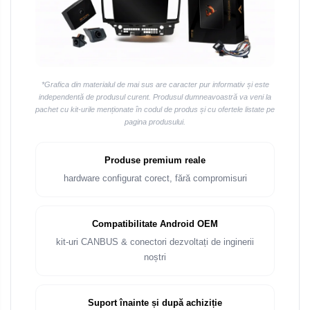
*Grafica din materialul de mai sus are caracter pur informativ și este
independentă de produsul curent. Produsul dumneavoastră va veni la
pachet cu kit-urile menționate în codul de produs și cu ofertele listate pe
pagina produsului.
Produse premium reale
hardware configurat corect, fără compromisuri
Compatibilitate Android OEM
kit-uri CANBUS & conectori dezvoltați de inginerii
noștri
Suport înainte și după achiziție