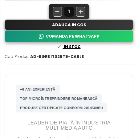
Nissan
Rame adaptoare Daihatsu
Mitsubishi
Rame adaptoare Mazda
ADAUGA IN COS
Land Rover
Rame adaptoare Kia
COMANDA PE WHATSAPP
Mazda
IN STOC
Rame adaptoare Alfa Romeo
Cod Produs:
AD-BGRKIT025T5-CABLE
Honda
Rame adaptoare Nissan
Citroen
Rame adaptoare Fiat
Isuzu
+6 ANI EXPERIENȚĂ
Rame adaptoare Hyundai
TOP MICROÎNTREPRINDERE ROMÂNEASCĂ
Chrysler
Rame adaptoare Chevrolet
PRODUSE CERTIFICATE CONFORM 2014/30/EU
Subaru
Rame adaptoare Mitsubishi
LEADER DE PIAȚĂ ÎN INDUSTRIA
MULTIMEDIA AUTO
Smart
Rame adaptoare Jeep