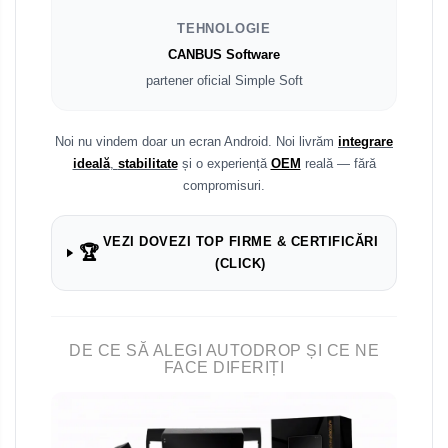
TEHNOLOGIE
CANBUS Software
partener oficial Simple Soft
Noi nu vindem doar un ecran Android. Noi livrăm
integrare
ideală
,
stabilitate
și o experiență
OEM
reală — fără
compromisuri.
VEZI DOVEZI TOP FIRME & CERTIFICĂRI
🏆
(CLICK)
DE CE SĂ ALEGI AUTODROP ȘI CE NE
FACE DIFERIȚI