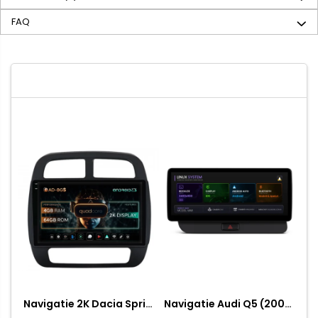
FAQ
Navigatie 2K Dacia Spring (2021- Prezent), Android, S-Quadcore / 4GB RAM + 64GB ROM, 9.5 Inch - AD-BGS90042K+AD-BGRKIT366V4s
Navigatie Audi Q5 (2009-2017), Linux OS & OEM, MMI 3G, CarPlay & Android Auto Wireless, MirrorLink, Camera AHD, 12.3 Inch - AD-BGAALNXH+AD-BGRKITQ5002