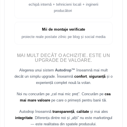
echipă internă + tehnicieni locali + inginerii
producători
Mii de montaje verificate
proiecte reale postate zilnic pe blog și social media
MAI MULT DECÂT O ACHIZIȚIE. ESTE UN
UPGRADE DE VALOARE.
Alegerea unui sistem
Autodrop™
înseamnă mai mult
decât un simplu upgrade. Înseamnă
confort
,
siguranță
și o
experiență complet nouă la volan.
Noi nu concurăm pe „cel mai mic preț”. Concurăm pe
cea
mai mare valoare
pe care o primești pentru banii tăi.
Autodrop înseamnă
transparență
,
calitate
și mai ales
integritate
. Diferența dintre noi și „alții” nu este marketingul
— este realitatea din spatele produsului.