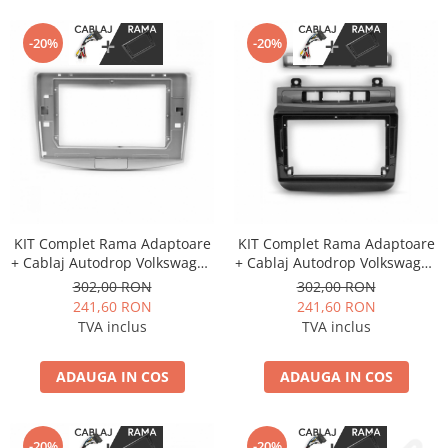
-20%
-20%
KIT Complet Rama Adaptoare
KIT Complet Rama Adaptoare
+ Cablaj Autodrop Volkswagen
+ Cablaj Autodrop Volkswagen
Passat B6/B7/CC (2011-2015)
Touareg (2011-2017) pentru
302,00 RON
302,00 RON
pentru Navigatie Multimedia
Navigatie Multimedia Android
241,60 RON
241,60 RON
Android 10.1 inch
9 inch
TVA inclus
TVA inclus
ADAUGA IN COS
ADAUGA IN COS
-20%
-20%