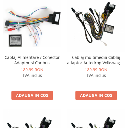
Conectică Kia
Conectică Hyundai
Conectică Mitsubishi
Lumini ambientale
Cablaj Alimentare / Conector
Cablaj multimedia Cablaj
Adaptor si Canbus
adaptor Autodrop Volkswagen
Volkswagen / Skoda / Seat
Golf 7 (2013+) pentru Navigații
189,99 RON
189,99 RON
pentru navigatii Android - AD-
multimedia Android
TVA inclus
TVA inclus
BGCVWMQB524
ADAUGA IN COS
ADAUGA IN COS