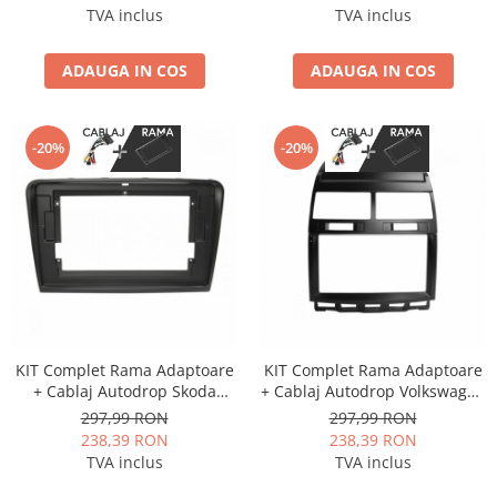
9 inch
9 inch
TVA inclus
TVA inclus
ADAUGA IN COS
ADAUGA IN COS
-20%
-20%
KIT Complet Rama Adaptoare
KIT Complet Rama Adaptoare
+ Cablaj Autodrop Skoda
+ Cablaj Autodrop Volkswagen
Superb (2009-2013) pentru
Touareg (2002-2010) pentru
297,99 RON
297,99 RON
Navigatie Multimedia Android
Navigatie Multimedia Android
238,39 RON
238,39 RON
10.1 inch
9 inch
TVA inclus
TVA inclus