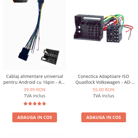
Opel
Dacia
Peugeot
Hyundai
Toyota
Cablaj alimentare universal
Conectica Adaptoare ISO
Seat
pentru Android cu 16pin - AD-
Quadlock Volkswagen - AD-
BGCUNI01
ISOVW
39,99 RON
55,00 RON
Kia
TVA inclus
TVA inclus
Chevrolet
ADAUGA IN COS
ADAUGA IN COS
Suzuki
Renault