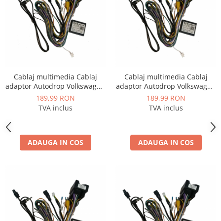
Cablaj multimedia Cablaj
Cablaj multimedia Cablaj
adaptor Autodrop Volkswagen
adaptor Autodrop Volkswagen
Golf 7 (2013+) pentru Navigații
Golf Sportsvan (2016+) pentru
189,99 RON
189,99 RON
multimedia Android
Navigații multimedia Android
TVA inclus
TVA inclus
ADAUGA IN COS
ADAUGA IN COS