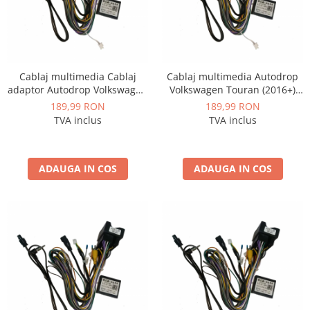
Cablaj multimedia Cablaj
Cablaj multimedia Autodrop
adaptor Autodrop Volkswagen
Volkswagen Touran (2016+)
Caddy (2023+) pentru
pentru Navigații multimedia
189,99 RON
189,99 RON
Navigații multimedia Android
Android
TVA inclus
TVA inclus
ADAUGA IN COS
ADAUGA IN COS