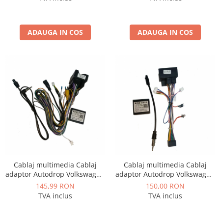
Camere marșarier auto
Camere marșarier universale
ADAUGA IN COS
ADAUGA IN COS
Camere Skoda
Camere Volkswagen
Camere Mercedes Benz
Camere Audi
Camere BMW
Camere Ford
Cablaj multimedia Cablaj
Cablaj multimedia Cablaj
adaptor Autodrop Volkswagen
adaptor Autodrop Volkswagen
Caravelle / Multivan T6 (2015-
Golf 6 pentru Navigatii
145,99 RON
150,00 RON
Camere Opel
2019) pentru Navigații
multimedia Android
TVA inclus
TVA inclus
multimedia Android
Camere Iveco