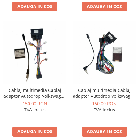
ADAUGA IN COS
ADAUGA IN COS
Camere Renault
Camere Fiat
Camere Citroen
Camere Peugeot
Camere Fiat
Camere înregistrare trafic
Cablaj multimedia Cablaj
Cablaj multimedia Cablaj
Accesorii multimedia
adaptor Autodrop Volkswagen
adaptor Autodrop Volkswagen
Passat B6/B7/CC (2011-2015)
Touareg (2011-2017) pentru
150,00 RON
150,00 RON
pentru Navigații multimedia
Navigații multimedia Android
Conectică Auto
TVA inclus
TVA inclus
Android
Conectică Auto
ADAUGA IN COS
ADAUGA IN COS
Conectică Audi