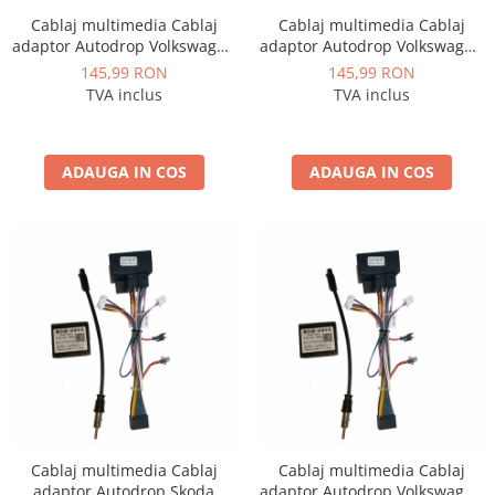
Rame adaptoare Daihatsu
Cablaj multimedia Cablaj
Cablaj multimedia Cablaj
adaptor Autodrop Volkswagen
adaptor Autodrop Volkswagen
Tiguan (2010-2015) pentru
Touran (2011-2015) pentru
145,99 RON
145,99 RON
Rame adaptoare Mazda
Navigații multimedia Android
Navigații multimedia Android
TVA inclus
TVA inclus
Rame adaptoare Kia
ADAUGA IN COS
ADAUGA IN COS
Rame adaptoare Alfa Romeo
Rame adaptoare Nissan
Rame adaptoare Fiat
Rame adaptoare Hyundai
Rame adaptoare Chevrolet
Rame adaptoare Mitsubishi
Cablaj multimedia Cablaj
Cablaj multimedia Cablaj
Rame adaptoare Jeep
adaptor Autodrop Skoda
adaptor Autodrop Volkswagen