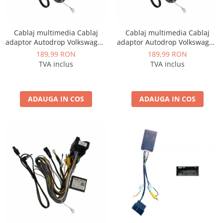
Cablaj multimedia Cablaj
Cablaj multimedia Cablaj
adaptor Autodrop Volkswagen
adaptor Autodrop Volkswagen
Tiguan (2017+) pentru
Passat B8 (2016+) pentru
189,99 RON
189,99 RON
Navigații multimedia Android
Navigații multimedia Android
TVA inclus
TVA inclus
ADAUGA IN COS
ADAUGA IN COS