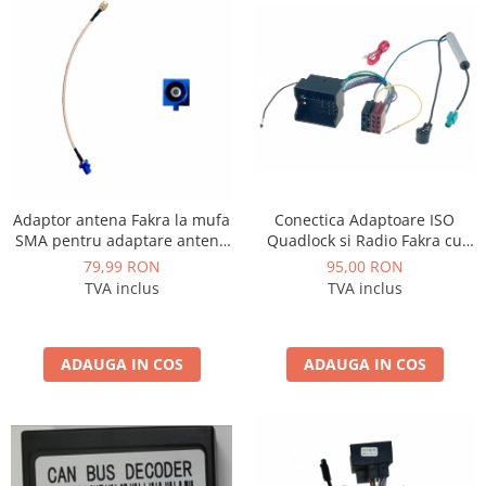
Nissan
Mitsubishi
Land Rover
Mazda
Conectica Adaptoare ISO
Adaptor antena Fakra la mufa
Quadlock si Radio Fakra cu
SMA pentru adaptare antena
Honda
amplificator pentru
gps originala la sistem
95,00 RON
79,99 RON
Volkswagen - AD-ISOVWF
aftermarket - AD-BGCGPSOEM
TVA inclus
TVA inclus
Citroen
Isuzu
ADAUGA IN COS
ADAUGA IN COS
Chrysler
Subaru