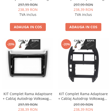
Golf 6 (2010-2013) pentru
T5 Multivan (2008-2015)
297,99 RON
297,99 RON
Navigatie Multimedia Android
pentru Navigatie Multimedia
238,39 RON
238,39 RON
9 inch
Android 9 inch
TVA inclus
TVA inclus
ADAUGA IN COS
ADAUGA IN COS
-20%
-20%
KIT Complet Rama Adaptoare
KIT Complet Rama Adaptoare
+ Cablaj Autodrop Volkswagen
+ Cablaj Autodrop Volkswagen
Polo (2012-2016) pentru
Polo (2004-2010) pentru
297,99 RON
297,99 RON
Navigatie Multimedia Android
Navigatie Multimedia Android
238,39 RON
238,39 RON