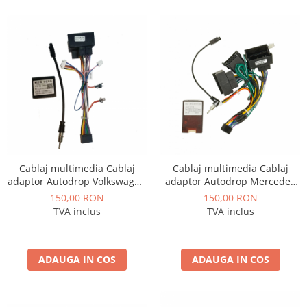
Conectică BMW
Conectică Volkswagen
Conectică Mercedes Benz
Conectică Ford
Conectică Opel
Cablaj multimedia Cablaj
Cablaj multimedia Cablaj
Conectică Skoda
adaptor Autodrop Volkswagen
adaptor Autodrop Mercedes
Touran (2004-2008) pentru
Benz Sprinter, Viano, Vito, A/B
150,00 RON
150,00 RON
Conectică Honda
Navigații multimedia Android
Class, Crafter
TVA inclus
TVA inclus
Conectică Chevrolet
ADAUGA IN COS
ADAUGA IN COS
Conectică Suzuki
Conectică Renault