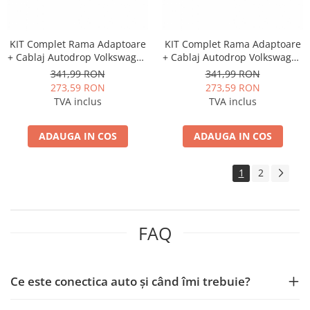
KIT Complet Rama Adaptoare
KIT Complet Rama Adaptoare
+ Cablaj Autodrop Volkswagen
+ Cablaj Autodrop Volkswagen
Caddy (2023+) pentru
Touran (2016+) pentru
341,99 RON
341,99 RON
Navigatie Multimedia Android
Navigatie Multimedia Android
273,59 RON
273,59 RON
9 inch
10.1 inch
TVA inclus
TVA inclus
ADAUGA IN COS
ADAUGA IN COS
1
2
FAQ
Ce este conectica auto și când îmi trebuie?