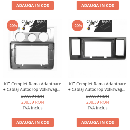
ADAUGA IN COS
ADAUGA IN COS
-20%
-20%
KIT Complet Rama Adaptoare
KIT Complet Rama Adaptoare
+ Cablaj Autodrop Volkswagen
+ Cablaj Autodrop Volkswagen
Touran (2006-2008) pentru
Caravelle / Multivan T6 (2015-
297,99 RON
297,99 RON
Navigatie Multimedia Android
2019) pentru Navigatie
238,39 RON
238,39 RON
10.1 inch
Multimedia Android 10.1 inch
TVA inclus
TVA inclus
ADAUGA IN COS
ADAUGA IN COS