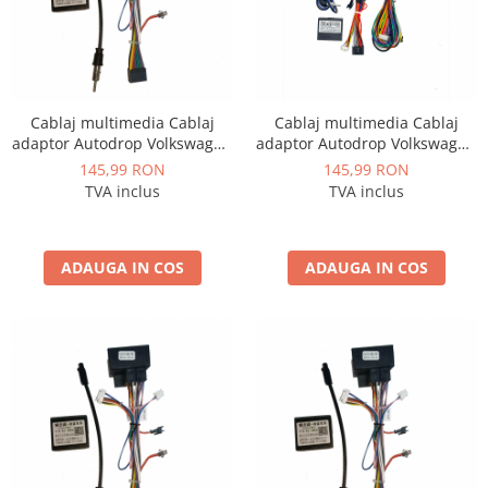
Navigații auto universale
Navigații universale 2DIN
Navigații universale 1DIN
Rame adaptoare auto
Cablaj multimedia Cablaj
Cablaj multimedia Cablaj
Rame adaptoare auto
adaptor Autodrop Volkswagen
adaptor Autodrop Volkswagen
T5 Multivan (2008-2015)
Polo (2012-2016) pentru
145,99 RON
145,99 RON
pentru Navigații multimedia
Navigații multimedia Android
TVA inclus
TVA inclus
Rame adaptoare Volkswagen
Android
Rame adaptoare Ford
ADAUGA IN COS
ADAUGA IN COS
Rame adaptoare M-Benz
Rame adaptoare Opel
Rame adaptoare Skoda
Rame adaptoare Suzuki