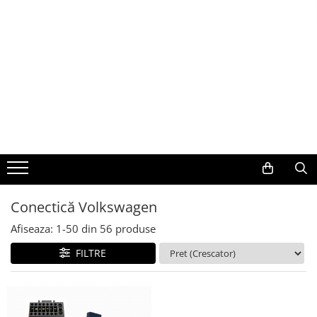
Toate Produsele
Navigații auto dedicate
Navigatii Dedicate
BMW
Volkswagen
Conectică Volkswagen
Audi
Afiseaza:
1-
50
din
56
produse
Mercedes Benz
FILTRE
Ford
Skoda