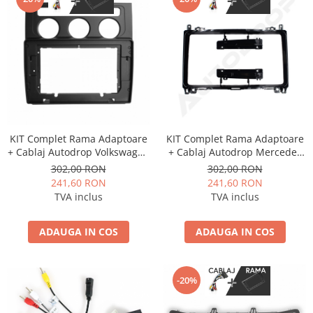
KIT Complet Rama Adaptoare
KIT Complet Rama Adaptoare
+ Cablaj Autodrop Volkswagen
+ Cablaj Autodrop Mercedes
Touran (2004-2008) pentru
Benz Sprinter, Viano, Vito, A/B
302,00 RON
302,00 RON
Navigatie Multimedia Android
Class, Crafter pentru
241,60 RON
241,60 RON
10.1 inch
Navigatie Multimedia Android
TVA inclus
TVA inclus
9 inch
ADAUGA IN COS
ADAUGA IN COS
-20%