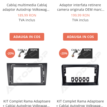
Cablaj multimedia Cablaj
Adaptor interfata retinere
adaptor Autodrop Volkswagen
camera originala OEM marca
Universal (2018+) pentru
VAG Volkswagen, Skoda - AD-
189,99 RON
199,99 RON
Navigații multimedia Android
BGCWCOEM
TVA inclus
TVA inclus
ADAUGA IN COS
ADAUGA IN COS
-20%
-20%
KIT Complet Rama Adaptoare
KIT Complet Rama Adaptoare
+ Cablaj Autodrop Volkswagen
+ Cablaj Autodrop Volkswagen