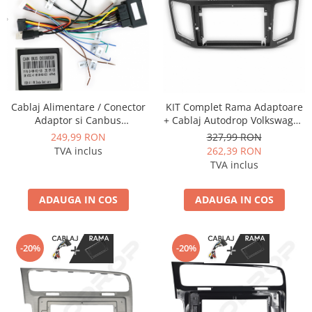
Cablaj Alimentare / Conector
KIT Complet Rama Adaptoare
Adaptor si Canbus
+ Cablaj Autodrop Volkswagen
Volkswagen / Skoda / Seat
Sharan (2012-2018) pentru
249,99 RON
327,99 RON
2014+ pentru navigatii
Navigatie Multimedia Android
TVA inclus
262,39 RON
Android - AD-BGCVWMIB522
9 inch
TVA inclus
ADAUGA IN COS
ADAUGA IN COS
-20%
-20%