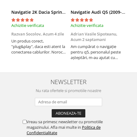
Navigatie 2K Dacia Spring (2021- Prezent), Android, S-Quadcore / 4GB RAM + 64GB ROM, 9.5 Inch - AD-BGS90042K+AD-BGRKIT366V4s
Navigatie Audi Q5 (2009-2017), Linux OS & OEM, MMI 3G, CarPlay & Android Auto Wireless, MirrorLink, Camera AHD, 12.3 Inch - AD-BGAALNXH+AD-BGRKITQ5002
Achizitie verificata
Achizitie verificata
Achi
Razvan Socolov,
Acum 4 zile
Adrian Vasile Sipoteanu,
Eug
Acum 2 saptamani
Un produs corect,
Perf
"plug&play", daca esti atent la
Am cumpărat o navigație
desc
conectarea cablurilor. Noroc
pentru q5, personalul peste
fast
cu asistenta Autodrop, care a
așteptări, m-au ajutat cu
fost foarte prietenoasa si
informații foarte prompt deși
dispusa sa ajute. M-a
i-am deranjat în repetate
indrumat pas cu pas si mi-a
rânduri. Foarte serviabili,
atras atentia ca nu era
livrare rapidă, suport tehnic,
NEWSLETTER
conectat cablul de video de la
totul impecabil, o să revin la ei
camera OE...
Nu rata ofertele si promotiile noastre
și pentru vi...
Vreau sa primesc newsletter cu promotiile
magazinului. Afla mai multe in
Politica de
Confidentialitate