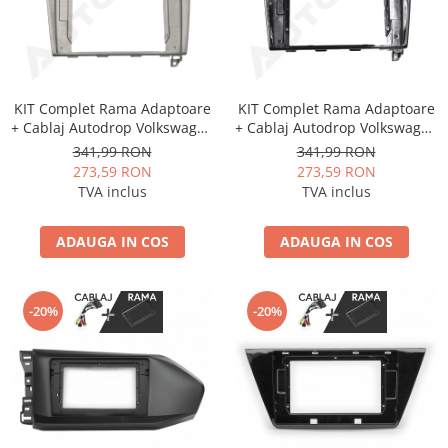
KIT Complet Rama Adaptoare
KIT Complet Rama Adaptoare
+ Cablaj Autodrop Volkswagen
+ Cablaj Autodrop Volkswagen
Golf 7 (2013+) pentru
Golf 7 (2013+) pentru
341,99 RON
341,99 RON
Navigatie Multimedia Android
Navigatie Multimedia Android
273,59 RON
273,59 RON
10.1 inch
10.1 inch
TVA inclus
TVA inclus
ADAUGA IN COS
ADAUGA IN COS
-20%
-20%