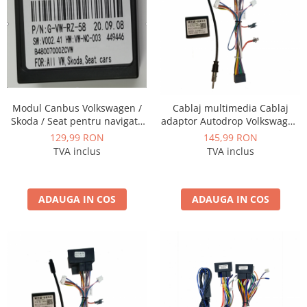
Smart
Fiat
Jeep
Volvo
Modul Canbus Volkswagen /
Cablaj multimedia Cablaj
Skoda / Seat pentru navigatii
adaptor Autodrop Volkswagen
Iveco
Android - AD-BGCVWCS
Golf 6 (2010-2013) pentru
129,99 RON
145,99 RON
Navigații multimedia Android
TVA inclus
TVA inclus
Porsche
Ssangyong
ADAUGA IN COS
ADAUGA IN COS
Daihatsu
Dodge
Navigații auto universale