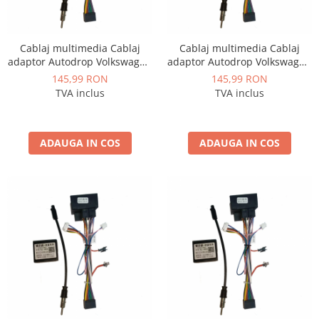
Rame adaptoare Dacia
Rame adaptoare Audi
Cablaj multimedia Cablaj
Cablaj multimedia Cablaj
adaptor Autodrop Volkswagen
adaptor Autodrop Volkswagen
Rame adaptoare BMW
Polo (2004-2010) pentru
Tiguan (2008-2010) pentru
145,99 RON
145,99 RON
Navigații multimedia Android
Navigații multimedia Android
TVA inclus
TVA inclus
Rame adaptoare Seat
Rame adaptoare Renault
ADAUGA IN COS
ADAUGA IN COS
Rame adaptoare Volvo
Rame adaptoare Honda
Rame Adaptoare Porsche
Rame adaptoare Peugeot
Rame adaptoare Citroen