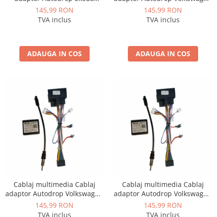
Superb (2009-2013) pentru
Sharan (2012-2018) pentru
145,99 RON
145,99 RON
Rame adaptoare Dodge
Navigații multimedia Android
Navigații multimedia Android
TVA inclus
TVA inclus
Rame adaptoare Chrysler
ADAUGA IN COS
ADAUGA IN COS
Rame adaptoare Isuzu
Rame adaptoare Subaru
Rame adaptoare Iveco
Rame adaptoare Smart
Rame adaptoare Land Rover
Rame adaptoare Ssangyong
Cablaj multimedia Cablaj
Cablaj multimedia Cablaj
Rame adaptoare Hummer
adaptor Autodrop Volkswagen
adaptor Autodrop Volkswagen
Touareg (2002-2010) pentru
Touran (2006-2008) pentru
145,99 RON
145,99 RON
Camere marșarier auto
Navigații multimedia Android
Navigații multimedia Android
TVA inclus
TVA inclus