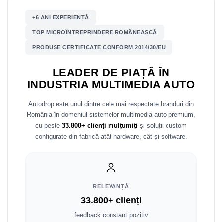
+6 ANI EXPERIENȚĂ
Nissan
TOP MICROÎNTREPRINDERE ROMÂNEASCĂ
Mitsubishi
PRODUSE CERTIFICATE CONFORM 2014/30/EU
Land Rover
LEADER DE PIAȚĂ ÎN
INDUSTRIA MULTIMEDIA AUTO
Mazda
Autodrop este unul dintre cele mai respectate branduri din
Honda
România în domeniul sistemelor multimedia auto premium,
cu peste
33.800+ clienți mulțumiți
și soluții custom
Citroen
configurate din fabrică atât hardware, cât și software.
Isuzu
Chrysler
RELEVANȚĂ
33.800+ clienți
Subaru
feedback constant pozitiv