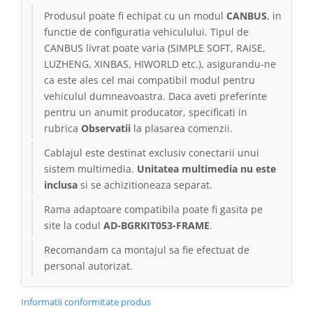
Produsul poate fi echipat cu un modul
CANBUS
, in
Conectică Kia
functie de configuratia vehiculului. Tipul de
CANBUS livrat poate varia (SIMPLE SOFT, RAISE,
Conectică Hyundai
LUZHENG, XINBAS, HIWORLD etc.), asigurandu-ne
ca este ales cel mai compatibil modul pentru
Conectică Mitsubishi
vehiculul dumneavoastra. Daca aveti preferinte
pentru un anumit producator, specificati in
Lumini ambientale
rubrica
Observatii
la plasarea comenzii.
Cablajul este destinat exclusiv conectarii unui
sistem multimedia.
Unitatea multimedia nu este
inclusa
si se achizitioneaza separat.
Rama adaptoare compatibila poate fi gasita pe
site la codul
AD-BGRKIT053-FRAME
.
Recomandam ca montajul sa fie efectuat de
personal autorizat.
Informatii conformitate produs