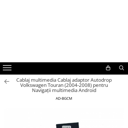
Toate Produsele
Navigații auto dedicate
Navigatii Dedicate
BMW
Volkswagen
Cablaj multimedia Cablaj adaptor Autodrop
Volkswagen Touran (2004-2008) pentru
Audi
Navigații multimedia Android
Mercedes Benz
AD-BGCM
Ford
Skoda