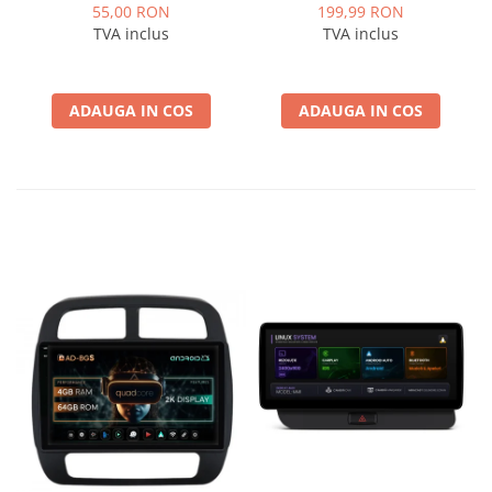
ISOVW
marca VAG Volkswagen,
55,00 RON
199,99 RON
Skoda - AD-BGCWCOEM
TVA inclus
TVA inclus
ADAUGA IN COS
ADAUGA IN COS