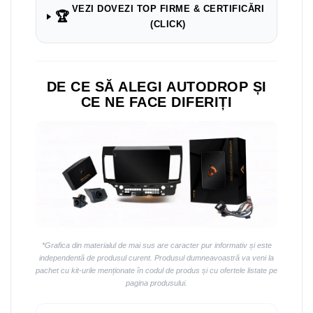
Navigații auto universale
VEZI DOVEZI TOP FIRME & CERTIFICĂRI
🏆
Navigații universale 2DIN
(CLICK)
Navigații universale 1DIN
Rame adaptoare auto
DE CE SĂ ALEGI AUTODROP ȘI
Rame adaptoare auto
CE NE FACE DIFERIȚI
Rame adaptoare Volkswagen
Rame adaptoare Ford
Rame adaptoare M-Benz
Rame adaptoare Opel
*Grafica din materialul de mai sus are caracter pur informativ și este
Rame adaptoare Skoda
independentă de produsul curent. Produsul dumneavoastră va veni la
pachet cu kit-urile menționate în codul de produs și cu ofertele listate pe
pagina produsului.
Rame adaptoare Suzuki