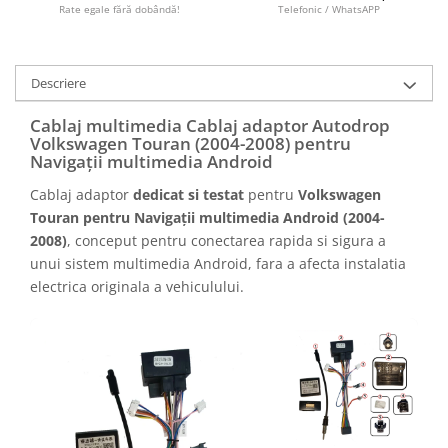
Camere marșarier auto
Rate egale fără dobândă!
Telefonic / WhatsAPP
Camere marșarier universale
Descriere
Camere Skoda
Cablaj multimedia Cablaj adaptor Autodrop
Volkswagen Touran (2004-2008) pentru
Camere Volkswagen
Navigații multimedia Android
Cablaj adaptor
dedicat si testat
pentru
Volkswagen
Camere Mercedes Benz
Touran pentru Navigații multimedia Android (2004-
2008)
, conceput pentru conectarea rapida si sigura a
Camere Audi
unui sistem multimedia Android, fara a afecta instalatia
electrica originala a vehiculului.
Camere BMW
Camere Ford
Camere Opel
Camere Iveco