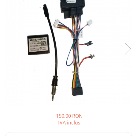
Opel
Dacia
Peugeot
Hyundai
Toyota
Seat
Kia
Chevrolet
150,00 RON
TVA inclus
Suzuki
Renault