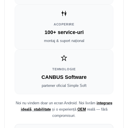
Smart
Fiat
ACOPERIRE
Jeep
100+ service-uri
montaj & suport național
Volvo
Iveco
Porsche
TEHNOLOGIE
CANBUS Software
Ssangyong
partener oficial Simple Soft
Daihatsu
Noi nu vindem doar un ecran Android. Noi livrăm
integrare
Dodge
ideală
,
stabilitate
și o experiență
OEM
reală — fără
compromisuri.
Navigații auto universale