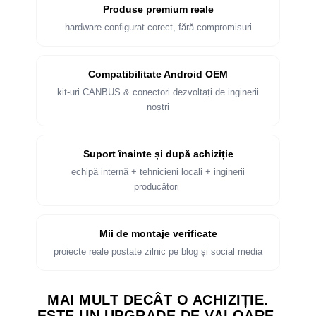
Rame adaptoare Dacia
Produse premium reale
hardware configurat corect, fără compromisuri
Rame adaptoare Audi
Rame adaptoare BMW
Compatibilitate Android OEM
kit-uri CANBUS & conectori dezvoltați de inginerii
Rame adaptoare Seat
noștri
Rame adaptoare Renault
Suport înainte și după achiziție
Rame adaptoare Volvo
echipă internă + tehnicieni locali + inginerii
producători
Rame adaptoare Honda
Rame Adaptoare Porsche
Mii de montaje verificate
proiecte reale postate zilnic pe blog și social media
Rame adaptoare Peugeot
MAI MULT DECÂT O ACHIZIȚIE.
Rame adaptoare Citroen
ESTE UN UPGRADE DE VALOARE.