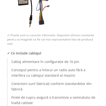
Camere Renault
Camere Fiat
Camere Citroen
⚠ Pozele sunt cu caracter informativ. Depunem eforturi constante
Camere Peugeot
pentru ca imaginile sa fie cat mai reprezentative fata de produsul
real.
Camere Fiat
✓ Ce include cablajul
Camere înregistrare trafic
Cablaj alimentare în configurație de 16 pin
Conceput pentru a înlocui un radio auto fără a
Accesorii multimedia
interfera cu cablajul standard al mașinii
Conectică Auto
Conectorii sunt fabricați conform standardelor din
fabrică
Conectică Auto
Firele de cupru asigură o transmisie a semnalului de
Conectică Audi
înaltă calitate