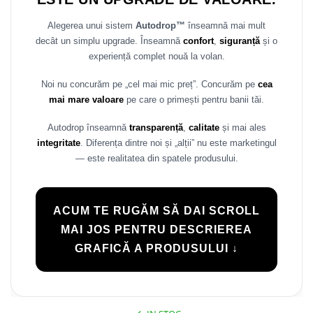
Rame adaptoare Daihatsu
Alegerea unui sistem
Autodrop™
înseamnă mai mult
decât un simplu upgrade. Înseamnă
confort
,
siguranță
și o
Rame adaptoare Mazda
experiență complet nouă la volan.
Rame adaptoare Kia
Noi nu concurăm pe „cel mai mic preț”. Concurăm pe
cea
mai mare valoare
pe care o primești pentru banii tăi.
Rame adaptoare Alfa Romeo
Autodrop înseamnă
transparență
,
calitate
și mai ales
Rame adaptoare Nissan
integritate
. Diferența dintre noi și „alții” nu este marketingul
— este realitatea din spatele produsului.
Rame adaptoare Fiat
Rame adaptoare Hyundai
ACUM TE RUGĂM SĂ DAI SCROLL
MAI JOS PENTRU DESCRIEREA
Rame adaptoare Chevrolet
GRAFICĂ A PRODUSULUI ↓
Rame adaptoare Mitsubishi
Rame adaptoare Jeep