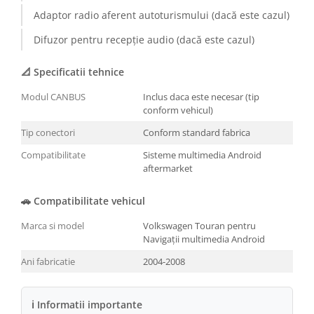
Adaptor radio aferent autoturismului (dacă este cazul)
Conectică BMW
Difuzor pentru recepție audio (dacă este cazul)
Conectică Volkswagen
📐 Specificatii tehnice
Conectică Mercedes Benz
Modul CANBUS
Inclus daca este necesar (tip
conform vehicul)
Conectică Ford
Tip conectori
Conform standard fabrica
Conectică Opel
Compatibilitate
Sisteme multimedia Android
aftermarket
Conectică Skoda
🚗 Compatibilitate vehicul
Conectică Honda
Marca si model
Volkswagen Touran pentru
Navigații multimedia Android
Conectică Chevrolet
Ani fabricatie
2004-2008
Conectică Suzuki
ℹ Informatii importante
Conectică Renault