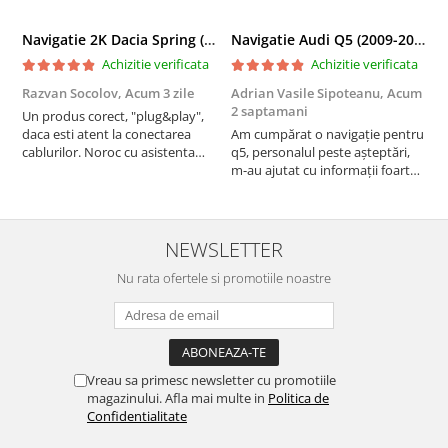
Navigatie 2K Dacia Spring (2021- Prezent), Android, S-Quadcore / 4GB RAM + 64GB ROM, 9.5 Inch - AD-BGS90042K+AD-BGRKIT366V4s
Navigatie Audi Q5 (2009-2017), Linux OS & OEM, MMI 3G, CarPlay & Android Auto Wireless, MirrorLink, Camera AHD, 12.3 Inch - AD-BGAALNXH+AD-BGRKITQ5002
Achizitie verificata
Achizitie verificata
Razvan Socolov,
Acum 3 zile
Adrian Vasile Sipoteanu,
Acum
E
2 saptamani
Un produs corect, "plug&play",
P
daca esti atent la conectarea
Am cumpărat o navigație pentru
d
cablurilor. Noroc cu asistenta
q5, personalul peste așteptări,
f
Autodrop, care a fost foarte
m-au ajutat cu informații foarte
prietenoasa si dispusa sa ajute.
prompt deși i-am deranjat în
M-a indrumat pas cu pas si mi-a
repetate rânduri. Foarte
atras atentia ca nu era conectat
serviabili, livrare rapidă, suport
cablul de video de la camera
tehnic, totul impecabil, o să revin
NEWSLETTER
OE...
la ei și pentru vi...
Nu rata ofertele si promotiile noastre
Vreau sa primesc newsletter cu promotiile
magazinului. Afla mai multe in
Politica de
Confidentialitate