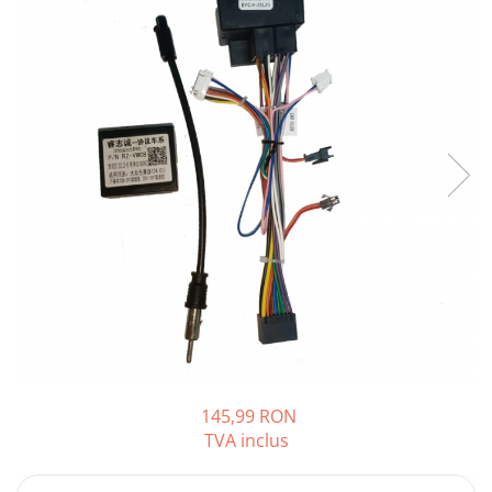
Opel
Dacia
Peugeot
Hyundai
Toyota
Seat
Kia
Chevrolet
145,99 RON
TVA inclus
Suzuki
Renault