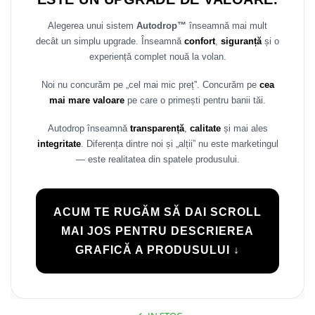
Rame adaptoare Daihatsu
Alegerea unui sistem
Autodrop™
înseamnă mai mult
decât un simplu upgrade. Înseamnă
confort
,
siguranță
și o
Rame adaptoare Mazda
experiență complet nouă la volan.
Rame adaptoare Kia
Noi nu concurăm pe „cel mai mic preț”. Concurăm pe
cea
mai mare valoare
pe care o primești pentru banii tăi.
Rame adaptoare Alfa Romeo
Autodrop înseamnă
transparență
,
calitate
și mai ales
Rame adaptoare Nissan
integritate
. Diferența dintre noi și „alții” nu este marketingul
— este realitatea din spatele produsului.
Rame adaptoare Fiat
Rame adaptoare Hyundai
ACUM TE RUGĂM SĂ DAI SCROLL
MAI JOS PENTRU DESCRIEREA
Rame adaptoare Chevrolet
GRAFICĂ A PRODUSULUI ↓
Rame adaptoare Mitsubishi
Rame adaptoare Jeep