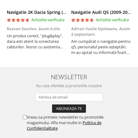
Navigatie 2K Dacia Spring (2021- Prezent), Android, S-Quadcore / 4GB RAM + 64GB ROM, 9.5 Inch - AD-BGS90042K+AD-BGRKIT366V4s
Navigatie Audi Q5 (2009-2017), Linux OS & OEM, MMI 3G, CarPlay & Android Auto Wireless, MirrorLink, Camera AHD, 12.3 Inch - AD-BGAALNXH+AD-BGRKITQ5002
Achizitie verificata
Achizitie verificata
Razvan Socolov,
Acum 4 zile
Adrian Vasile Sipoteanu,
Acum
E
2 saptamani
Un produs corect, "plug&play",
P
daca esti atent la conectarea
Am cumpărat o navigație pentru
d
cablurilor. Noroc cu asistenta
q5, personalul peste așteptări,
f
Autodrop, care a fost foarte
m-au ajutat cu informații foarte
prietenoasa si dispusa sa ajute.
prompt deși i-am deranjat în
M-a indrumat pas cu pas si mi-a
repetate rânduri. Foarte
atras atentia ca nu era conectat
serviabili, livrare rapidă, suport
cablul de video de la camera
tehnic, totul impecabil, o să revin
NEWSLETTER
OE...
la ei și pentru vi...
Nu rata ofertele si promotiile noastre
Vreau sa primesc newsletter cu promotiile
magazinului. Afla mai multe in
Politica de
Confidentialitate