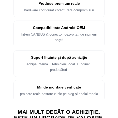
Rame adaptoare Dacia
Produse premium reale
hardware configurat corect, fără compromisuri
Rame adaptoare Audi
Rame adaptoare BMW
Compatibilitate Android OEM
kit-uri CANBUS & conectori dezvoltați de inginerii
Rame adaptoare Seat
noștri
Rame adaptoare Renault
Suport înainte și după achiziție
Rame adaptoare Volvo
echipă internă + tehnicieni locali + inginerii
producători
Rame adaptoare Honda
Rame Adaptoare Porsche
Mii de montaje verificate
proiecte reale postate zilnic pe blog și social media
Rame adaptoare Peugeot
MAI MULT DECÂT O ACHIZIȚIE.
Rame adaptoare Citroen
ESTE UN UPGRADE DE VALOARE.