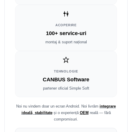
Smart
Fiat
ACOPERIRE
Jeep
100+ service-uri
montaj & suport național
Volvo
Iveco
Porsche
TEHNOLOGIE
CANBUS Software
Ssangyong
partener oficial Simple Soft
Daihatsu
Noi nu vindem doar un ecran Android. Noi livrăm
integrare
Dodge
ideală
,
stabilitate
și o experiență
OEM
reală — fără
compromisuri.
Navigații auto universale