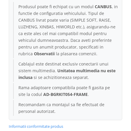
Produsul poate fi echipat cu un modul
CANBUS
, in
Conectică Kia
functie de configuratia vehiculului. Tipul de
CANBUS livrat poate varia (SIMPLE SOFT, RAISE,
Conectică Hyundai
LUZHENG, XINBAS, HIWORLD etc.), asigurandu-ne
ca este ales cel mai compatibil modul pentru
Conectică Mitsubishi
vehiculul dumneavoastra. Daca aveti preferinte
pentru un anumit producator, specificati in
Lumini ambientale
rubrica
Observatii
la plasarea comenzii.
Cablajul este destinat exclusiv conectarii unui
sistem multimedia.
Unitatea multimedia nu este
inclusa
si se achizitioneaza separat.
Rama adaptoare compatibila poate fi gasita pe
site la codul
AD-BGRKIT054-FRAME
.
Recomandam ca montajul sa fie efectuat de
personal autorizat.
Informatii conformitate produs