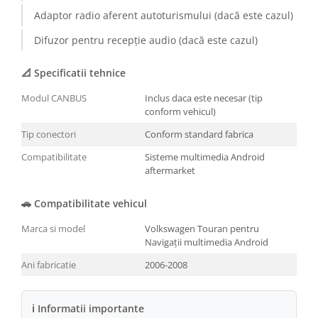
Adaptor radio aferent autoturismului (dacă este cazul)
Conectică BMW
Difuzor pentru recepție audio (dacă este cazul)
Conectică Volkswagen
📐 Specificatii tehnice
Conectică Mercedes Benz
Modul CANBUS
Inclus daca este necesar (tip
conform vehicul)
Conectică Ford
Tip conectori
Conform standard fabrica
Conectică Opel
Compatibilitate
Sisteme multimedia Android
aftermarket
Conectică Skoda
🚗 Compatibilitate vehicul
Conectică Honda
Marca si model
Volkswagen Touran pentru
Navigații multimedia Android
Conectică Chevrolet
Ani fabricatie
2006-2008
Conectică Suzuki
ℹ Informatii importante
Conectică Renault