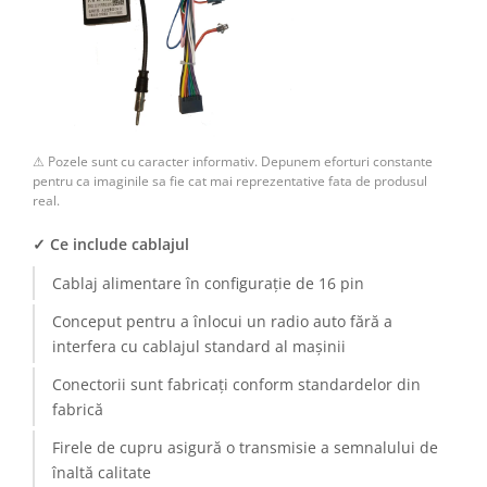
Camere Renault
Camere Fiat
Camere Citroen
⚠ Pozele sunt cu caracter informativ. Depunem eforturi constante
Camere Peugeot
pentru ca imaginile sa fie cat mai reprezentative fata de produsul
real.
Camere Fiat
✓ Ce include cablajul
Camere înregistrare trafic
Cablaj alimentare în configurație de 16 pin
Conceput pentru a înlocui un radio auto fără a
Accesorii multimedia
interfera cu cablajul standard al mașinii
Conectică Auto
Conectorii sunt fabricați conform standardelor din
fabrică
Conectică Auto
Firele de cupru asigură o transmisie a semnalului de
Conectică Audi
înaltă calitate