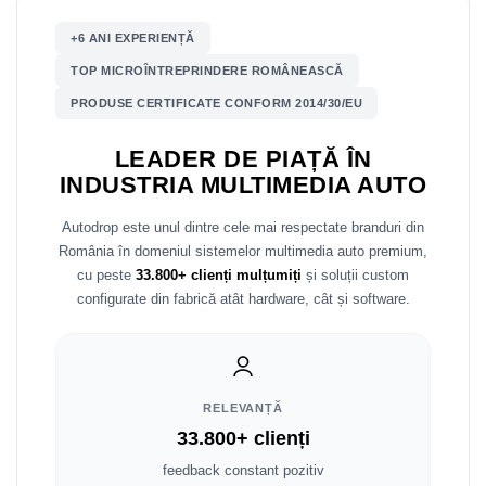
+6 ANI EXPERIENȚĂ
Nissan
TOP MICROÎNTREPRINDERE ROMÂNEASCĂ
Mitsubishi
PRODUSE CERTIFICATE CONFORM 2014/30/EU
Land Rover
LEADER DE PIAȚĂ ÎN
INDUSTRIA MULTIMEDIA AUTO
Mazda
Autodrop este unul dintre cele mai respectate branduri din
Honda
România în domeniul sistemelor multimedia auto premium,
cu peste
33.800+ clienți mulțumiți
și soluții custom
Citroen
configurate din fabrică atât hardware, cât și software.
Isuzu
Chrysler
RELEVANȚĂ
33.800+ clienți
Subaru
feedback constant pozitiv