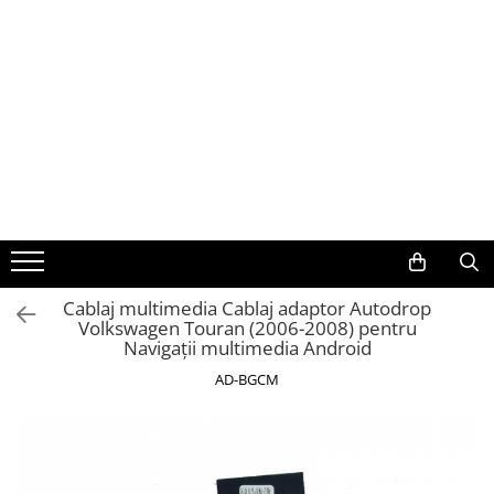
Toate Produsele
Navigații auto dedicate
Navigatii Dedicate
BMW
Volkswagen
Cablaj multimedia Cablaj adaptor Autodrop
Volkswagen Touran (2006-2008) pentru
Audi
Navigații multimedia Android
Mercedes Benz
AD-BGCM
Ford
Skoda