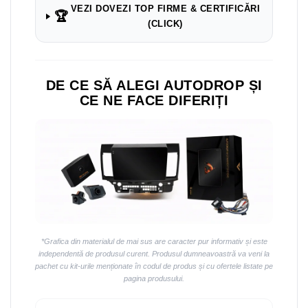
Navigații auto universale
VEZI DOVEZI TOP FIRME & CERTIFICĂRI
🏆
Navigații universale 2DIN
(CLICK)
Navigații universale 1DIN
Rame adaptoare auto
DE CE SĂ ALEGI AUTODROP ȘI
Rame adaptoare auto
CE NE FACE DIFERIȚI
Rame adaptoare Volkswagen
Rame adaptoare Ford
Rame adaptoare M-Benz
Rame adaptoare Opel
*Grafica din materialul de mai sus are caracter pur informativ și este
Rame adaptoare Skoda
independentă de produsul curent. Produsul dumneavoastră va veni la
pachet cu kit-urile menționate în codul de produs și cu ofertele listate pe
pagina produsului.
Rame adaptoare Suzuki