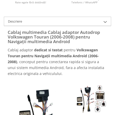
Camere marșarier auto
Rate egale fără dobândă!
Telefonic / WhatsAPP
Camere marșarier universale
Descriere
Camere Skoda
Cablaj multimedia Cablaj adaptor Autodrop
Volkswagen Touran (2006-2008) pentru
Camere Volkswagen
Navigații multimedia Android
Cablaj adaptor
dedicat si testat
pentru
Volkswagen
Camere Mercedes Benz
Touran pentru Navigații multimedia Android (2006-
2008)
, conceput pentru conectarea rapida si sigura a
Camere Audi
unui sistem multimedia Android, fara a afecta instalatia
electrica originala a vehiculului.
Camere BMW
Camere Ford
Camere Opel
Camere Iveco