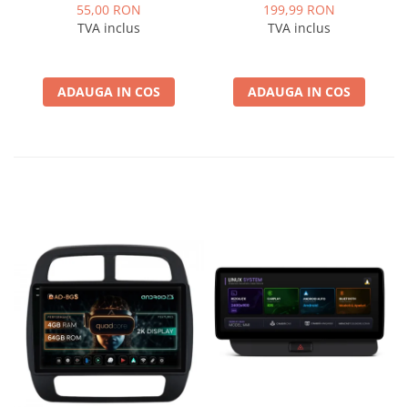
ISOVW
marca VAG Volkswagen,
55,00 RON
199,99 RON
Skoda - AD-BGCWCOEM
TVA inclus
TVA inclus
ADAUGA IN COS
ADAUGA IN COS