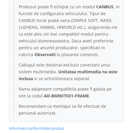
Produsul poate fi echipat cu un modul
CANBUS
, in
Conectică Kia
functie de configuratia vehiculului. Tipul de
CANBUS livrat poate varia (SIMPLE SOFT, RAISE,
Conectică Hyundai
LUZHENG, XINBAS, HIWORLD etc.), asigurandu-ne
ca este ales cel mai compatibil modul pentru
Conectică Mitsubishi
vehiculul dumneavoastra. Daca aveti preferinte
pentru un anumit producator, specificati in
Lumini ambientale
rubrica
Observatii
la plasarea comenzii.
Cablajul este destinat exclusiv conectarii unui
sistem multimedia.
Unitatea multimedia nu este
inclusa
si se achizitioneaza separat.
Rama adaptoare compatibila poate fi gasita pe
site la codul
AD-BGRKIT031-FRAME
.
Recomandam ca montajul sa fie efectuat de
personal autorizat.
Informatii conformitate produs