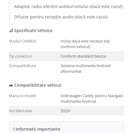
Adaptor radio aferent autoturismului (dacă este cazul)
Conectică BMW
Difuzor pentru recepție audio (dacă este cazul)
Conectică Volkswagen
📐 Specificatii tehnice
Conectică Mercedes Benz
Modul CANBUS
Inclus daca este necesar (tip
conform vehicul)
Conectică Ford
Tip conectori
Conform standard fabrica
Conectică Opel
Compatibilitate
Sisteme multimedia Android
aftermarket
Conectică Skoda
🚗 Compatibilitate vehicul
Conectică Honda
Marca si model
Volkswagen Caddy pentru Navigații
multimedia Android
Conectică Chevrolet
Ani fabricatie
2023+
Conectică Suzuki
ℹ Informatii importante
Conectică Renault