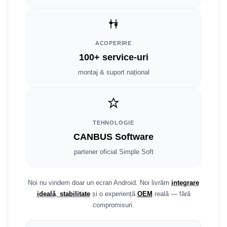
Smart
Fiat
ACOPERIRE
Jeep
100+ service-uri
montaj & suport național
Volvo
Iveco
Porsche
TEHNOLOGIE
CANBUS Software
Ssangyong
partener oficial Simple Soft
Daihatsu
Noi nu vindem doar un ecran Android. Noi livrăm
integrare
Dodge
ideală
,
stabilitate
și o experiență
OEM
reală — fără
compromisuri.
Navigații auto universale