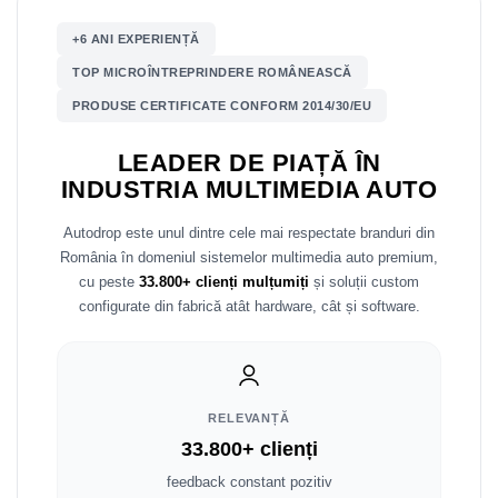
+6 ANI EXPERIENȚĂ
Nissan
TOP MICROÎNTREPRINDERE ROMÂNEASCĂ
Mitsubishi
PRODUSE CERTIFICATE CONFORM 2014/30/EU
Land Rover
LEADER DE PIAȚĂ ÎN
INDUSTRIA MULTIMEDIA AUTO
Mazda
Autodrop este unul dintre cele mai respectate branduri din
Honda
România în domeniul sistemelor multimedia auto premium,
cu peste
33.800+ clienți mulțumiți
și soluții custom
Citroen
configurate din fabrică atât hardware, cât și software.
Isuzu
Chrysler
RELEVANȚĂ
33.800+ clienți
Subaru
feedback constant pozitiv