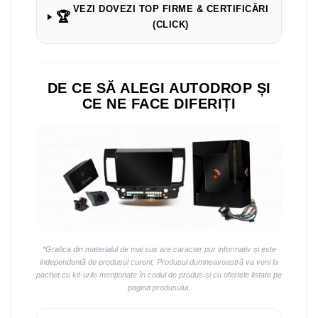
Navigații auto universale
VEZI DOVEZI TOP FIRME & CERTIFICĂRI
🏆
Navigații universale 2DIN
(CLICK)
Navigații universale 1DIN
Rame adaptoare auto
DE CE SĂ ALEGI AUTODROP ȘI
Rame adaptoare auto
CE NE FACE DIFERIȚI
Rame adaptoare Volkswagen
Rame adaptoare Ford
Rame adaptoare M-Benz
Rame adaptoare Opel
*Grafica din materialul de mai sus are caracter pur informativ și este
Rame adaptoare Skoda
independentă de produsul curent. Produsul dumneavoastră va veni la
pachet cu kit-urile menționate în codul de produs și cu ofertele listate pe
pagina produsului.
Rame adaptoare Suzuki