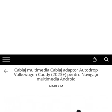
Toate Produsele
Navigații auto dedicate
Navigatii Dedicate
BMW
Volkswagen
Cablaj multimedia Cablaj adaptor Autodrop
Volkswagen Caddy (2023+) pentru Navigații
Audi
multimedia Android
Mercedes Benz
AD-BGCM
Ford
Skoda