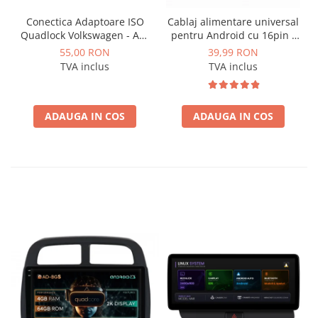
Conectica Adaptoare ISO
Cablaj alimentare universal
Quadlock Volkswagen - AD-
pentru Android cu 16pin -
ISOVW
AD-BGCUNI01
55,00 RON
39,99 RON
TVA inclus
TVA inclus
ADAUGA IN COS
ADAUGA IN COS