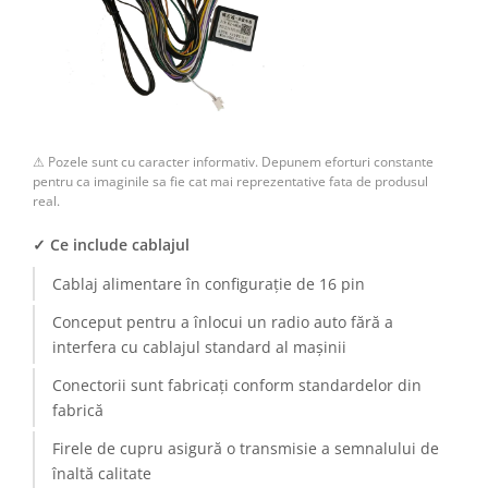
Camere Renault
Camere Fiat
Camere Citroen
⚠ Pozele sunt cu caracter informativ. Depunem eforturi constante
Camere Peugeot
pentru ca imaginile sa fie cat mai reprezentative fata de produsul
real.
Camere Fiat
✓ Ce include cablajul
Camere înregistrare trafic
Cablaj alimentare în configurație de 16 pin
Conceput pentru a înlocui un radio auto fără a
Accesorii multimedia
interfera cu cablajul standard al mașinii
Conectică Auto
Conectorii sunt fabricați conform standardelor din
fabrică
Conectică Auto
Firele de cupru asigură o transmisie a semnalului de
Conectică Audi
înaltă calitate