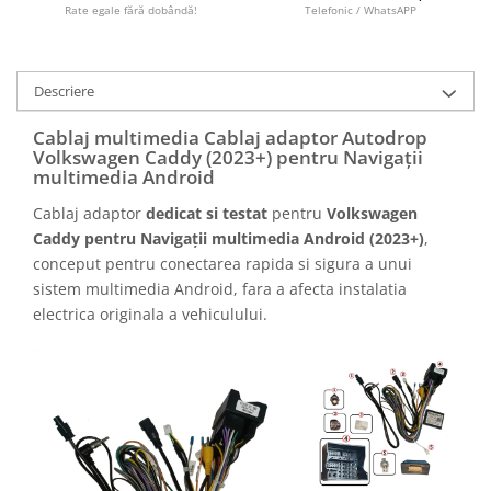
Camere marșarier auto
Rate egale fără dobândă!
Telefonic / WhatsAPP
Camere marșarier universale
Descriere
Camere Skoda
Cablaj multimedia Cablaj adaptor Autodrop
Volkswagen Caddy (2023+) pentru Navigații
Camere Volkswagen
multimedia Android
Cablaj adaptor
dedicat si testat
pentru
Volkswagen
Camere Mercedes Benz
Caddy pentru Navigații multimedia Android (2023+)
,
conceput pentru conectarea rapida si sigura a unui
Camere Audi
sistem multimedia Android, fara a afecta instalatia
electrica originala a vehiculului.
Camere BMW
Camere Ford
Camere Opel
Camere Iveco