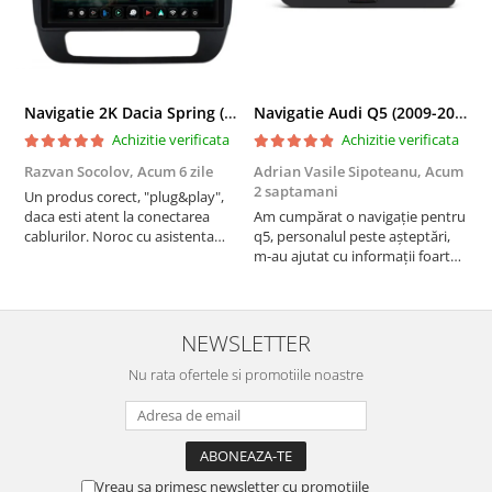
Navigatie 2K Dacia Spring (2021- Prezent), Android, S-Quadcore / 4GB RAM + 64GB ROM, 9.5 Inch - AD-BGS90042K+AD-BGRKIT366V4s
Navigatie Audi Q5 (2009-2017), Linux OS & OEM, MMI 3G, CarPlay & Android Auto Wireless, MirrorLink, Camera AHD, 12.3 Inch - AD-BGAALNXH+AD-BGRKITQ5002
Achizitie verificata
Achizitie verificata
Razvan Socolov,
Acum 6 zile
Adrian Vasile Sipoteanu,
Acum
E
2 saptamani
Un produs corect, "plug&play",
P
daca esti atent la conectarea
Am cumpărat o navigație pentru
d
cablurilor. Noroc cu asistenta
q5, personalul peste așteptări,
f
Autodrop, care a fost foarte
m-au ajutat cu informații foarte
prietenoasa si dispusa sa ajute.
prompt deși i-am deranjat în
M-a indrumat pas cu pas si mi-a
repetate rânduri. Foarte
atras atentia ca nu era conectat
serviabili, livrare rapidă, suport
cablul de video de la camera
tehnic, totul impecabil, o să revin
NEWSLETTER
OE...
la ei și pentru vi...
Nu rata ofertele si promotiile noastre
Vreau sa primesc newsletter cu promotiile