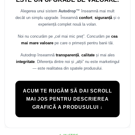
Rame adaptoare Daihatsu
Alegerea unui sistem
Autodrop™
înseamnă mai mult
decât un simplu upgrade. Înseamnă
confort
,
siguranță
și o
Rame adaptoare Mazda
experiență complet nouă la volan.
Rame adaptoare Kia
Noi nu concurăm pe „cel mai mic preț”. Concurăm pe
cea
mai mare valoare
pe care o primești pentru banii tăi.
Rame adaptoare Alfa Romeo
Autodrop înseamnă
transparență
,
calitate
și mai ales
Rame adaptoare Nissan
integritate
. Diferența dintre noi și „alții” nu este marketingul
— este realitatea din spatele produsului.
Rame adaptoare Fiat
Rame adaptoare Hyundai
ACUM TE RUGĂM SĂ DAI SCROLL
MAI JOS PENTRU DESCRIEREA
Rame adaptoare Chevrolet
GRAFICĂ A PRODUSULUI ↓
Rame adaptoare Mitsubishi
Rame adaptoare Jeep