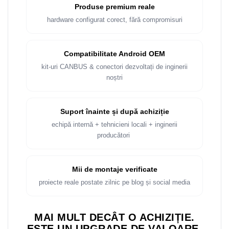
Rame adaptoare Dacia
Produse premium reale
hardware configurat corect, fără compromisuri
Rame adaptoare Audi
Rame adaptoare BMW
Compatibilitate Android OEM
kit-uri CANBUS & conectori dezvoltați de inginerii
Rame adaptoare Seat
noștri
Rame adaptoare Renault
Suport înainte și după achiziție
Rame adaptoare Volvo
echipă internă + tehnicieni locali + inginerii
producători
Rame adaptoare Honda
Rame Adaptoare Porsche
Mii de montaje verificate
proiecte reale postate zilnic pe blog și social media
Rame adaptoare Peugeot
MAI MULT DECÂT O ACHIZIȚIE.
Rame adaptoare Citroen
ESTE UN UPGRADE DE VALOARE.