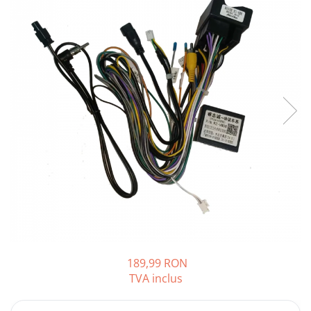
Opel
Dacia
Peugeot
Hyundai
Toyota
Seat
Kia
Chevrolet
189,99 RON
TVA inclus
Suzuki
Renault