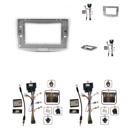
Camere Renault
Camere Fiat
Camere Citroen
Camere Peugeot
Camere Fiat
Camere înregistrare trafic
Accesorii multimedia
Conectică Auto
Conectică Auto
Conectică Audi