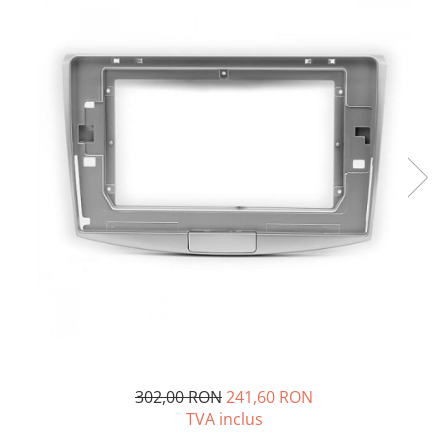
Opel
Dacia
Peugeot
Hyundai
Toyota
Seat
Kia
Chevrolet
302,00 RON
241,60 RON
Suzuki
TVA inclus
Renault