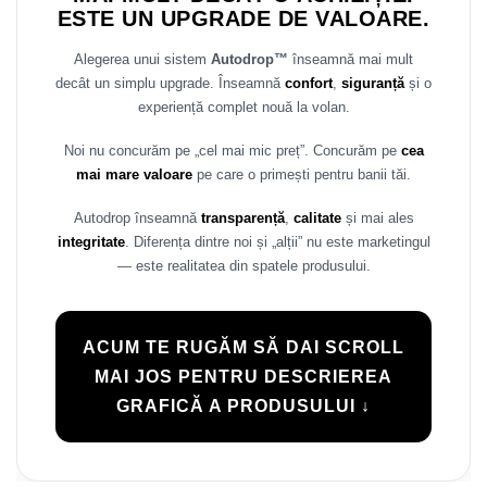
ESTE UN UPGRADE DE VALOARE.
Rame adaptoare Daihatsu
Alegerea unui sistem
Autodrop™
înseamnă mai mult
Rame adaptoare Mazda
decât un simplu upgrade. Înseamnă
confort
,
siguranță
și o
experiență complet nouă la volan.
Rame adaptoare Kia
Noi nu concurăm pe „cel mai mic preț”. Concurăm pe
cea
Rame adaptoare Alfa Romeo
mai mare valoare
pe care o primești pentru banii tăi.
Autodrop înseamnă
transparență
,
calitate
și mai ales
Rame adaptoare Nissan
integritate
. Diferența dintre noi și „alții” nu este marketingul
— este realitatea din spatele produsului.
Rame adaptoare Fiat
Rame adaptoare Hyundai
ACUM TE RUGĂM SĂ DAI SCROLL
Rame adaptoare Chevrolet
MAI JOS PENTRU DESCRIEREA
GRAFICĂ A PRODUSULUI ↓
Rame adaptoare Mitsubishi
Rame adaptoare Jeep