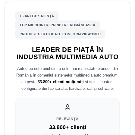
Nissan
+6 ANI EXPERIENȚĂ
TOP MICROÎNTREPRINDERE ROMÂNEASCĂ
Mitsubishi
PRODUSE CERTIFICATE CONFORM 2014/30/EU
Land Rover
LEADER DE PIAȚĂ ÎN
Mazda
INDUSTRIA MULTIMEDIA AUTO
Honda
Autodrop este unul dintre cele mai respectate branduri din
România în domeniul sistemelor multimedia auto premium,
cu peste
33.800+ clienți mulțumiți
și soluții custom
Citroen
configurate din fabrică atât hardware, cât și software.
Isuzu
Chrysler
RELEVANȚĂ
Subaru
33.800+ clienți