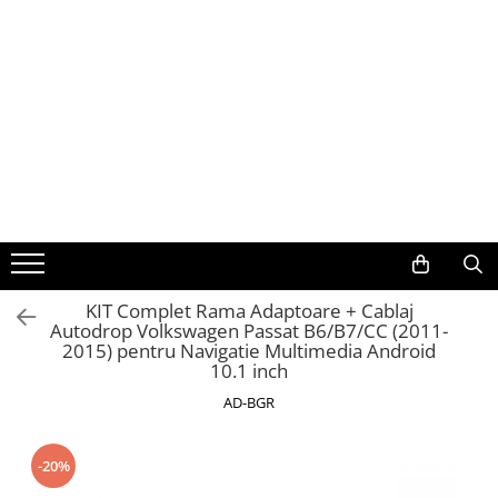
Toate Produsele
Navigații auto dedicate
Navigatii Dedicate
BMW
Volkswagen
KIT Complet Rama Adaptoare + Cablaj
Autodrop Volkswagen Passat B6/B7/CC (2011-
Audi
2015) pentru Navigatie Multimedia Android
10.1 inch
Mercedes Benz
AD-BGR
Ford
-20%
Skoda