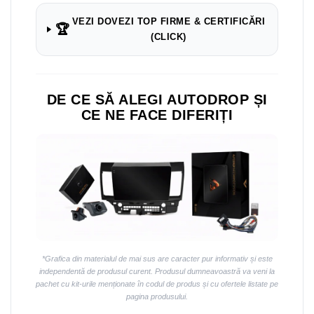
Navigații auto universale
VEZI DOVEZI TOP FIRME & CERTIFICĂRI
Navigații universale 2DIN
🏆
(CLICK)
Navigații universale 1DIN
Rame adaptoare auto
Rame adaptoare auto
DE CE SĂ ALEGI AUTODROP ȘI
CE NE FACE DIFERIȚI
Rame adaptoare Volkswagen
Rame adaptoare Ford
Rame adaptoare M-Benz
Rame adaptoare Opel
Rame adaptoare Skoda
*Grafica din materialul de mai sus are caracter pur informativ și este
independentă de produsul curent. Produsul dumneavoastră va veni la
pachet cu kit-urile menționate în codul de produs și cu ofertele listate pe
Rame adaptoare Suzuki
pagina produsului.