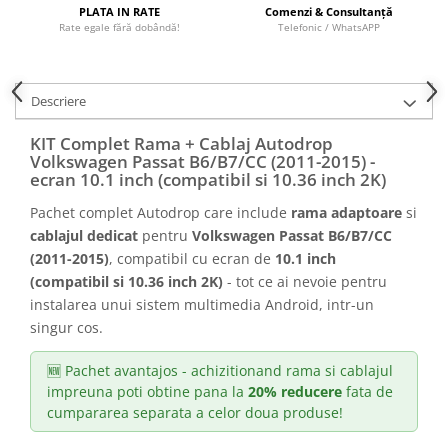
Camere marșarier auto
PLATA IN RATE
Comenzi & Consultanță
Rate egale fără dobândă!
Telefonic / WhatsAPP
Camere marșarier universale
Descriere
Camere Skoda
KIT Complet Rama + Cablaj Autodrop
Camere Volkswagen
Volkswagen Passat B6/B7/CC (2011-2015) -
ecran 10.1 inch (compatibil si 10.36 inch 2K)
Camere Mercedes Benz
Pachet complet Autodrop care include
rama adaptoare
si
cablajul dedicat
pentru
Volkswagen Passat B6/B7/CC
Camere Audi
(2011-2015)
, compatibil cu ecran de
10.1 inch
(compatibil si 10.36 inch 2K)
- tot ce ai nevoie pentru
Camere BMW
instalarea unui sistem multimedia Android, intr-un
singur cos.
Camere Ford
🆕 Pachet avantajos - achizitionand rama si cablajul
Camere Opel
impreuna poti obtine pana la
20% reducere
fata de
cumpararea separata a celor doua produse!
Camere Iveco