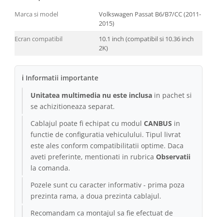
Marca si model
Volkswagen Passat B6/B7/CC (2011-
2015)
Ecran compatibil
10.1 inch (compatibil si 10.36 inch
2K)
ℹ Informatii importante
Unitatea multimedia nu este inclusa
in pachet si
se achizitioneaza separat.
Cablajul poate fi echipat cu modul
CANBUS
in
functie de configuratia vehiculului. Tipul livrat
este ales conform compatibilitatii optime. Daca
aveti preferinte, mentionati in rubrica
Observatii
la comanda.
Pozele sunt cu caracter informativ - prima poza
prezinta rama, a doua prezinta cablajul.
Recomandam ca montajul sa fie efectuat de