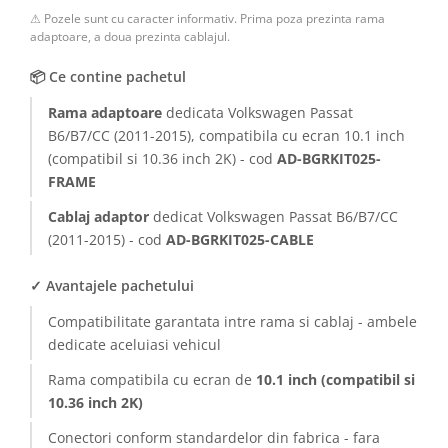
⚠ Pozele sunt cu caracter informativ. Prima poza prezinta rama
Conectică BMW
adaptoare, a doua prezinta cablajul.
Conectică Volkswagen
📦 Ce contine pachetul
Rama adaptoare
dedicata Volkswagen Passat
Conectică Mercedes Benz
B6/B7/CC (2011-2015), compatibila cu ecran 10.1 inch
(compatibil si 10.36 inch 2K) - cod
AD-BGRKIT025-
Conectică Ford
FRAME
Conectică Opel
Cablaj adaptor
dedicat Volkswagen Passat B6/B7/CC
(2011-2015) - cod
AD-BGRKIT025-CABLE
Conectică Skoda
✓ Avantajele pachetului
Conectică Honda
Compatibilitate garantata intre rama si cablaj - ambele
dedicate aceluiasi vehicul
Conectică Chevrolet
Rama compatibila cu ecran de
10.1 inch (compatibil si
Conectică Suzuki
10.36 inch 2K)
Conectori conform standardelor din fabrica - fara
Conectică Renault