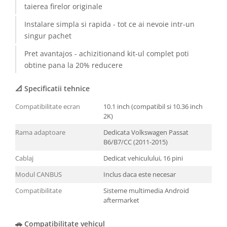
taierea firelor originale
Conectică Kia
Instalare simpla si rapida - tot ce ai nevoie intr-un
singur pachet
Conectică Hyundai
Pret avantajos - achizitionand kit-ul complet poti
obtine pana la 20% reducere
Conectică Mitsubishi
📐 Specificatii tehnice
Lumini ambientale
Compatibilitate ecran
10.1 inch (compatibil si 10.36 inch
2K)
Rama adaptoare
Dedicata Volkswagen Passat
B6/B7/CC (2011-2015)
Cablaj
Dedicat vehiculului, 16 pini
Modul CANBUS
Inclus daca este necesar
Compatibilitate
Sisteme multimedia Android
aftermarket
🚗 Compatibilitate vehicul