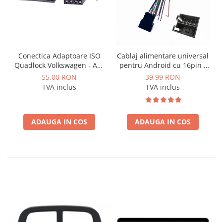
Conectica Adaptoare ISO
Cablaj alimentare universal
Quadlock Volkswagen - AD-
pentru Android cu 16pin -
ISOVW
AD-BGCUNI01
55,00 RON
39,99 RON
TVA inclus
TVA inclus
ADAUGA IN COS
ADAUGA IN COS