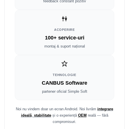
feedback constant pozitiv
Smart
Fiat
Jeep
ACOPERIRE
100+ service-uri
Volvo
montaj & suport național
Iveco
Porsche
TEHNOLOGIE
Ssangyong
CANBUS Software
partener oficial Simple Soft
Daihatsu
Dodge
Noi nu vindem doar un ecran Android. Noi livrăm
integrare
ideală
,
stabilitate
și o experiență
OEM
reală — fără
Navigații auto universale
compromisuri.