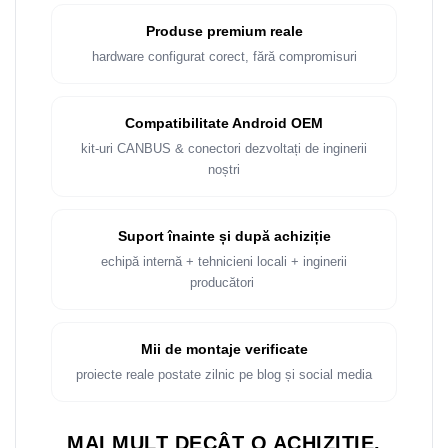
Rame adaptoare Dacia
Produse premium reale
Rame adaptoare Audi
hardware configurat corect, fără compromisuri
Rame adaptoare BMW
Compatibilitate Android OEM
Rame adaptoare Seat
kit-uri CANBUS & conectori dezvoltați de inginerii
noștri
Rame adaptoare Renault
Suport înainte și după achiziție
Rame adaptoare Volvo
echipă internă + tehnicieni locali + inginerii
producători
Rame adaptoare Honda
Rame Adaptoare Porsche
Mii de montaje verificate
proiecte reale postate zilnic pe blog și social media
Rame adaptoare Peugeot
Rame adaptoare Citroen
MAI MULT DECÂT O ACHIZIȚIE.