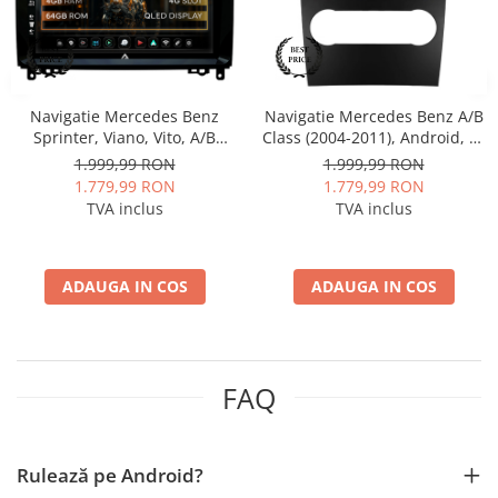
Navigații auto universale
Navigații universale 2DIN
Navigații universale 1DIN
Navigatie Mercedes Benz
Navigatie Mercedes Benz A/B
Rame adaptoare auto
Sprinter, Viano, Vito, A/B
Class (2004-2011), Android, A-
Rame adaptoare auto
Class, Crafter, Android, A-
Octacore / 4GB RAM + 64GB
1.999,99 RON
1.999,99 RON
Octacore / 4GB RAM + 64GB
ROM, 9 Inch - AD-
1.779,99 RON
1.779,99 RON
ROM, 9 Inch - AD-
BGA9004+AD-BGRKIT420
Rame adaptoare Volkswagen
TVA inclus
TVA inclus
BGA9004+AD-BGRKIT407
Rame adaptoare Ford
ADAUGA IN COS
ADAUGA IN COS
Rame adaptoare M-Benz
Rame adaptoare Opel
FAQ
Rame adaptoare Skoda
Rame adaptoare Suzuki
Rulează pe Android?