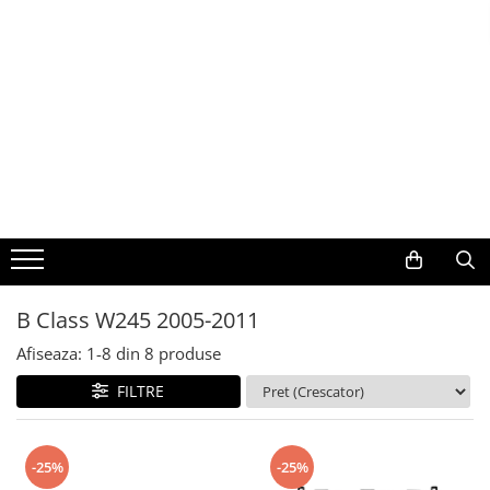
Toate Produsele
Navigații auto dedicate
Navigatii Dedicate
BMW
Volkswagen
B Class W245 2005-2011
Audi
Afiseaza:
1-
8
din
8
produse
Mercedes Benz
FILTRE
Ford
-25%
-25%
Skoda