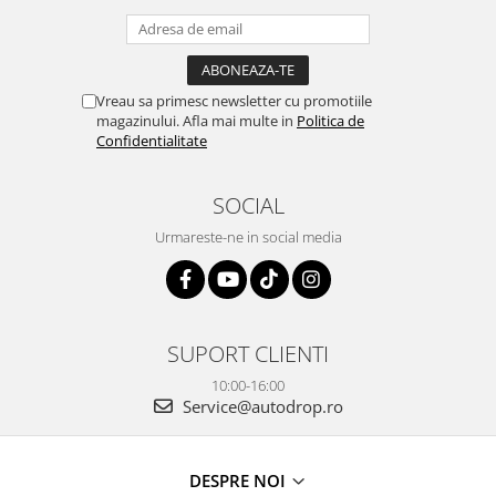
Rame adaptoare Dodge
Rame adaptoare Chrysler
Vreau sa primesc newsletter cu promotiile
magazinului. Afla mai multe in
Politica de
Rame adaptoare Isuzu
Confidentialitate
Rame adaptoare Subaru
SOCIAL
Urmareste-ne in social media
Rame adaptoare Iveco
Rame adaptoare Smart
Rame adaptoare Land Rover
SUPORT CLIENTI
10:00-16:00
Rame adaptoare Ssangyong
Service@autodrop.ro
Rame adaptoare Hummer
Camere marșarier auto
DESPRE NOI