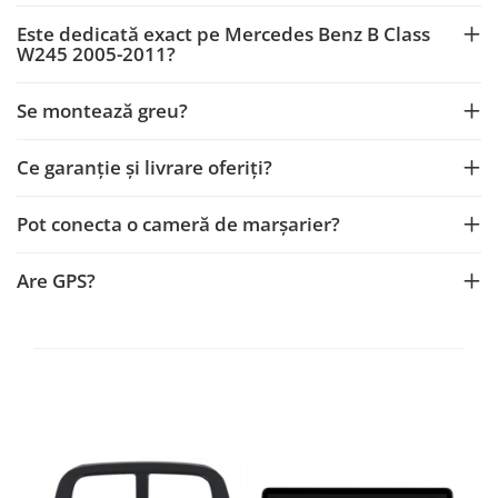
Rame adaptoare Dacia
Este dedicată exact pe Mercedes Benz B Class
W245 2005-2011?
Rame adaptoare Audi
Se montează greu?
Rame adaptoare BMW
Rame adaptoare Seat
Ce garanție și livrare oferiți?
Rame adaptoare Renault
Pot conecta o cameră de marșarier?
Rame adaptoare Volvo
Are GPS?
Rame adaptoare Honda
Rame Adaptoare Porsche
Rame adaptoare Peugeot
Rame adaptoare Citroen