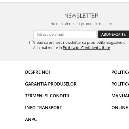
conectat cablul de video de la camera OE...
revin la e
Rame adaptoare Daihatsu
NEWSLETTER
Rame adaptoare Mazda
Nu rata ofertele si promotiile noastre
Rame adaptoare Kia
Vreau sa primesc newsletter cu promotiile magazinului.
Rame adaptoare Alfa Romeo
Afla mai multe in
Politica de Confidentialitate
Rame adaptoare Nissan
DESPRE NOI
POLITIC
Rame adaptoare Fiat
GARANTIA PRODUSELOR
POLITIC
Rame adaptoare Hyundai
TERMENI SI CONDITII
MANUALE
Rame adaptoare Chevrolet
INFO TRANSPORT
ONLINE
Rame adaptoare Mitsubishi
ANPC
Rame adaptoare Jeep