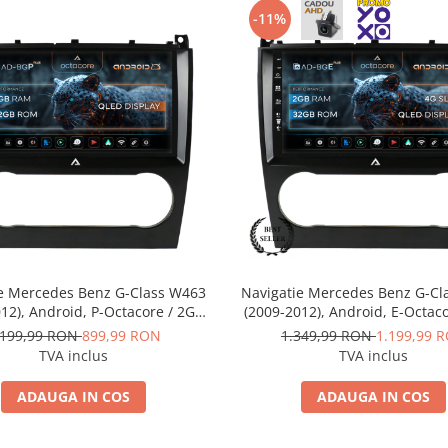
-11%
ie Mercedes Benz G-Class W463
Navigatie Mercedes Benz G-Cl
12), Android, P-Octacore / 2GB
(2009-2012), Android, E-Octac
 + 32GB ROM, 9 Inch - AD-
RAM + 32GB ROM, 9 Inch -
.199,99 RON
899,99 RON
1.349,99 RON
1.199,99 
GP9002+AD-BGRKIT414v2
BGE9002+AD-BGRKIT414
TVA inclus
TVA inclus
ADAUGA IN COS
ADAUGA IN COS