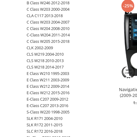
B Class W246 2012-2018
-25%
C Class W203 2000-2004
Opel
CLA C117 2013-2018
C Class W203 2004-2007
Dacia
C Class W204 2008-2010
C-Class W204 2011-2014
Peugeot
C Class W205 2015-2018
CLK 2002-2009
Hyundai
CLS W219 2004-2010
CLS W218 2010-2013
Toyota
CLS W218 2014-2017
E Class W210 1995-2003
E Class W211 2003-2009
Seat
E Class W212 2009-2014
Navigat
E-Class W212 2015-2016
Kia
(2009-20
E-Class C207 2009-2012
RAM
1
E-Class C207 2013-2016
B
Chevrolet
S-Class W220 1998-2005
SLK R171 2004-2010
Suzuki
SLK R172 2011-2015
SLC R172 2016-2018
Renault