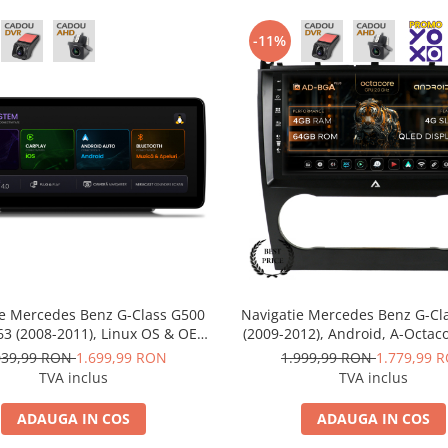
-11%
ie Mercedes Benz G-Class G500
Navigatie Mercedes Benz G-Cl
3 (2008-2011), Linux OS & OEM,
(2009-2012), Android, A-Octac
4.0, CarPlay & Android Auto
RAM + 64GB ROM, 9 INCH 
039,99 RON
1.699,99 RON
1.999,99 RON
1.779,99 
, MirrorLink, Camera AHD, 12.3
BGA9004+AD-BGRKIT414
TVA inclus
TVA inclus
h - AD-BGMBLNX1240+AD-
BGRKITMB015
ADAUGA IN COS
ADAUGA IN COS