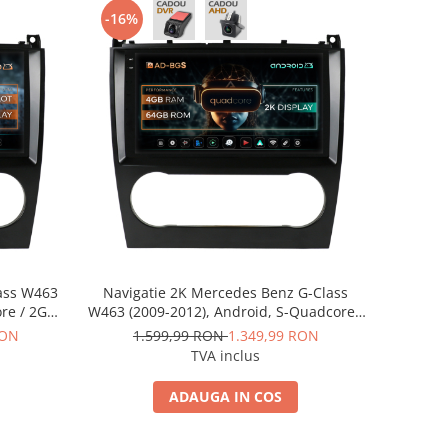
-16%
ass W463
Navigatie 2K Mercedes Benz G-Class
ore / 2GB
W463 (2009-2012), Android, S-Quadcore /
 AD-
4GB RAM + 64GB ROM, 9.5 Inch - AD-
RON
1.599,99 RON
1.349,99 RON
v2
BGS90042K+AD-BGRKIT414v2
TVA inclus
ADAUGA IN COS