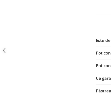
Navigații auto universale
Navigații universale 2DIN
Navigații universale 1DIN
Rame adaptoare auto
Rame adaptoare auto
Este de
Rame adaptoare Volkswagen
Pot con
Rame adaptoare Ford
Pot con
Rame adaptoare M-Benz
Ce garan
Rame adaptoare Opel
Păstrea
Rame adaptoare Skoda
Rame adaptoare Suzuki