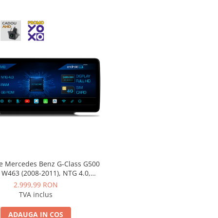
ie Mercedes Benz G-Class G500
W463 (2008-2011), NTG 4.0,
 MB-Octacore, 8GB RAM + 256GB
2.999,99 RON
.3 Inch - AD-BGMB1200840+AD-
TVA inclus
BGRKITMB015
ADAUGA IN COS