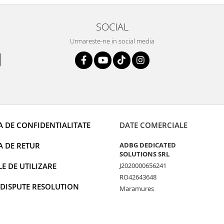
i și pentru vi...
SOCIAL
Urmareste-ne in social media
A DE CONFIDENTIALITATE
DATE COMERCIALE
A DE RETUR
ADBG DEDICATED
SOLUTIONS SRL
 DE UTILIZARE
J2020000656241
RO42643648
 DISPUTE RESOLUTION
Maramures