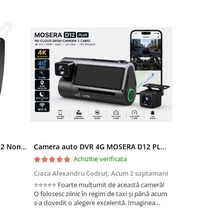
Ramă adaptoare Skoda Octavia 2 Non-Facelift (Auto A/C) 2004-2009 - fațetă 213×133 (RNS 510 / RCD 330), montaj dedicat
Camera auto DVR 4G MOSERA D12 PLUS, 3 camere, 4K UHD + Full HD + Full HD, Sony IMX415, GPS Tracking, WiFi 6, Night Vision IR, Cloud Live View, monitorizare parcare, aplicatie mobil + PC
Achizitie verificata
Ac
Ciaca Alexandru Codruț,
Acum 2 saptamani
Ciaca Alexandr
⭐⭐⭐⭐⭐ Foarte mulțumit de această cameră!
Sunt foarte mul
O folosesc zilnic în regim de taxi și până acum
folosesc zilnic î
s-a dovedit o alegere excelentă. Imaginea
a dovedit o ale
este foarte clară, atât ziua, cât și noaptea, iar
foarte clară, atâ
cele 3 camere oferă o acoperire completă a
camere oferă o 