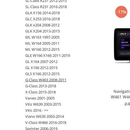
SL-Class R231 2012-2015
SL-Class R231 2016-2018
-17%
Nissan
GLA X156 2014-2018
GLC X253 2016-2018
GLK x204 2008-2012
Mitsubishi
GLK X204 2013-2015
ML W163 1997-2005
Land Rover
ML W164 2005-2011
ML W166 2012-2015
Mazda
GLE W166 X166 2011-2019
GL X164 2007-2012
Honda
GL X166 2012-2015
GLS X166 2012-2015
Citroen
G-Class W463 2008-2011
G-Class 2013-2018
Navigat
X-Class 2015-2018
Isuzu
W461 W46
Vaneo 2001-2005
NTG 
2.
Vito W639 2003-2015
Chrysler
Wireless
Vito 2016 - >>
Inc
Viano W639 2003-2014
Subaru
V-Class W466 2016-2018
Sprinter 2006-2019