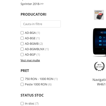
Smart
Sprinter 2018->>
Fiat
PRODUCATORI
Jeep
AD-BGA
(1)
Volvo
AD-BGE
(1)
AD-BGMB
(2)
Iveco
AD-BGMBLNX
(1)
AD-BGP
(1)
Porsche
Vezi mai multe
Ssangyong
PRET
Daihatsu
750 RON - 1000 RON
(1)
Navigat
W461 
Peste 1000 RON
(6)
Android,
Dodge
ROM, 12
STATUS STOC
Navigații auto universale
In stoc
(7)