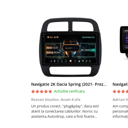
Rame adaptoare Dacia
Rame adaptoare Audi
Rame adaptoare BMW
Rame adaptoare Seat
Rame adaptoare Renault
Rame adaptoare Volvo
Rame adaptoare Honda
Navigatie 2K Dacia Spring (2021- Prezent), Android, S-Quadcore / 4GB RAM + 64GB ROM, 9.5 Inch - AD-BGS90042K+AD-BGRKIT366V4s
Achizitie verificata
Rame Adaptoare Porsche
Razvan Socolov,
Acum 4 zile
Adrian V
Un produs corect, "plug&play", daca esti
Am cumpă
Rame adaptoare Peugeot
atent la conectarea cablurilor. Noroc cu
personalu
asistenta Autodrop, care a fost foarte
informați
Rame adaptoare Citroen
prietenoasa si dispusa sa ajute. M-a indrumat
repetate 
pas cu pas si mi-a atras atentia ca nu era
rapidă, s