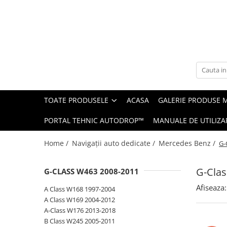
Toate Produsele
Navigații auto dedicate
Navigatii Dedicate
TOATE PRODUSELE
ACASA
GALERIE PRODUSE 
BMW
PORTAL TEHNIC AUTODROP™
MANUALE DE UTILIZA
Volkswagen
Home /
Navigații auto dedicate /
Mercedes Benz /
G-
Audi
G-Cla
G-CLASS W463 2008-2011
Mercedes Benz
Afiseaza:
A Class W168 1997-2004
Ford
A Class W169 2004-2012
A-Class W176 2013-2018
Skoda
B Class W245 2005-2011