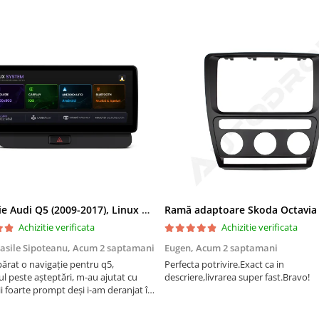
Navigatie Audi Q5 (2009-2017), Linux OS & OEM, MMI 3G, CarPlay & Android Auto Wireless, MirrorLink, Camera AHD, 12.3 Inch - AD-BGAALNXH+AD-BGRKITQ5002
Achizitie verificata
Achizitie verificata
asile Sipoteanu,
Acum 2 saptamani
Eugen,
Acum 2 saptamani
rat o navigație pentru q5,
Perfecta potrivire.Exact ca in
l peste așteptări, m-au ajutat cu
descriere,livrarea super fast.Bravo!
i foarte prompt deși i-am deranjat în
rânduri. Foarte serviabili, livrare
uport tehnic, totul impecabil, o să