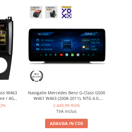
ass W463
Navigatie Mercedes Benz G-Class G500
ore / 4GB
W461 W463 (2008-2011), NTG 4.0,
- AD-
Android, MB-Octacore, 4GB RAM + 64GB
RON
2.449,99 RON
v2
ROM, 12.3 Inch - AD-BGMB1200440+AD-
TVA inclus
BGRKITMB015
ADAUGA IN COS