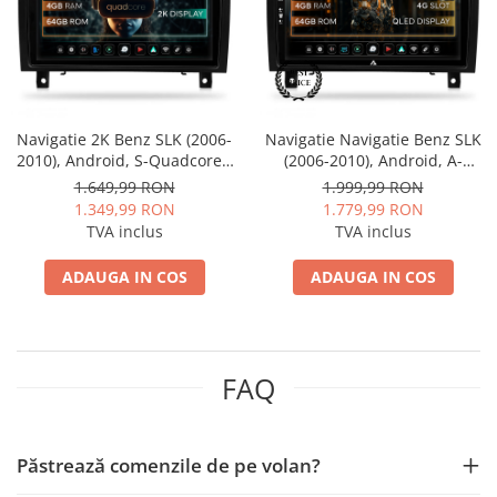
Mitsubishi
Rame adaptoare Mazda
Land Rover
Rame adaptoare Kia
Navigatie 2K Benz SLK (2006-
Navigatie Navigatie Benz SLK
Mazda
Rame adaptoare Alfa Romeo
2010), Android, S-Quadcore /
(2006-2010), Android, A-
4GB RAM + 64GB ROM, 9.5
Octacore / 4GB RAM + 64GB
1.649,99 RON
1.999,99 RON
Honda
Rame adaptoare Nissan
Inch - AD-BGS90042K+AD-
ROM, 9 Inch - AD-
1.349,99 RON
1.779,99 RON
BGRKIT406V2
BGA9004+AD-BGRKIT406V2
TVA inclus
TVA inclus
Citroen
Rame adaptoare Fiat
ADAUGA IN COS
ADAUGA IN COS
Isuzu
Rame adaptoare Hyundai
Chrysler
Rame adaptoare Chevrolet
FAQ
Subaru
Rame adaptoare Mitsubishi
Smart
Rame adaptoare Jeep
Păstrează comenzile de pe volan?