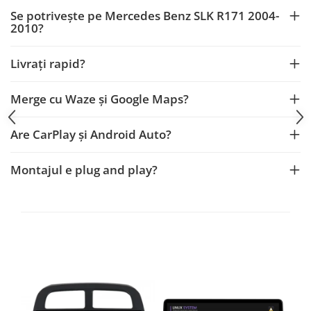
Fiat
Rame adaptoare Dodge
Se potrivește pe Mercedes Benz SLK R171 2004-
2010?
Jeep
Rame adaptoare Chrysler
Livrați rapid?
Volvo
Rame adaptoare Isuzu
Iveco
Rame adaptoare Subaru
Merge cu Waze și Google Maps?
Porsche
Rame adaptoare Iveco
Are CarPlay și Android Auto?
Ssangyong
Rame adaptoare Smart
Montajul e plug and play?
Daihatsu
Rame adaptoare Land Rover
Dodge
Rame adaptoare Ssangyong
Rame adaptoare Hummer