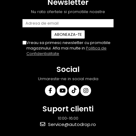
Newsletter
era conectat cablul de
tehnic, totul impecabil, o
Rame adaptoare Audi
video de la camera OE...
să revin la ei și pentru vi...
Nu rata ofertele si promotiile noastre
Rame adaptoare BMW
Rame adaptoare Seat
Vreau sa primesc newsletter cu promotiile
Rame adaptoare Renault
magazinului. Afla mai multe in
Politica de
Confidentialitate
Rame adaptoare Volvo
Social
Rame adaptoare Honda
Urmareste-ne in social media
Rame Adaptoare Porsche
Rame adaptoare Peugeot
Suport clienti
Rame adaptoare Citroen
10:00-16:00
Service@autodrop.ro
Rame adaptoare Daihatsu