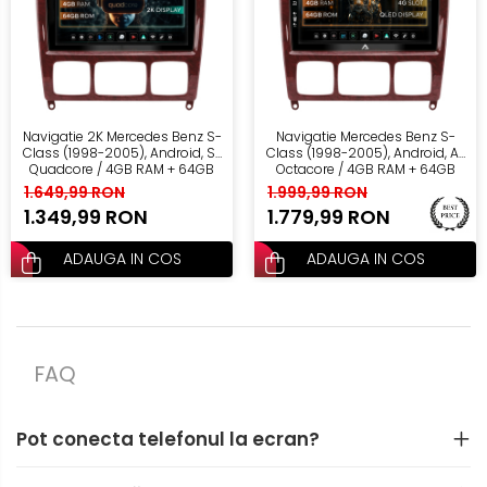
Renault
Nissan
Mitsubishi
Navigatie 2K Mercedes Benz S-
Navigatie Mercedes Benz S-
Class (1998-2005), Android, S-
Class (1998-2005), Android, A-
Land Rover
Quadcore / 4GB RAM + 64GB
Octacore / 4GB RAM + 64GB
ROM, 9.5 Inch - AD-
ROM, 9 Inch - AD-BGA9004+AD-
1.649,99 RON
1.999,99 RON
BGS90042K+AD-BGRKIT408
BGRKIT408
1.349,99 RON
1.779,99 RON
Mazda
ADAUGA IN COS
ADAUGA IN COS
Honda
Citroen
FAQ
Isuzu
Chrysler
Pot conecta telefonul la ecran?
Subaru