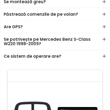
Se montează greu?
Smart
Păstrează comenzile de pe volan?
Fiat
Are GPS?
Jeep
Se potrivește pe Mercedes Benz S-Class
W220 1998-2005?
Volvo
Iveco
Ce sistem de operare are?
Porsche
Ssangyong
Daihatsu
Dodge
Navigații auto universale