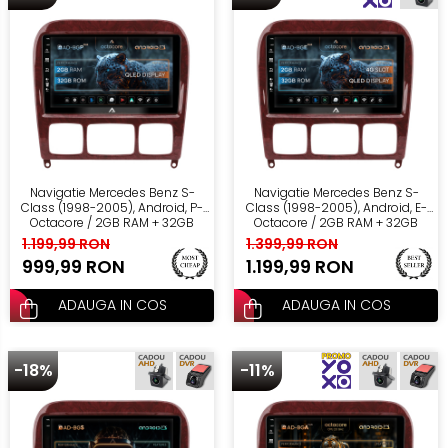
multimedia
Opel
Conectică
Auto
Dacia
Lumini
Peugeot
ambientale
Hyundai
Navigatie Mercedes Benz S-
Navigatie Mercedes Benz S-
Class (1998-2005), Android, P-
Class (1998-2005), Android, E-
Octacore / 2GB RAM + 32GB
Octacore / 2GB RAM + 32GB
Toyota
ROM, 9 Inch - AD-BGP9002+AD-
ROM, 9 Inch - AD-BGE9002+AD-
1.199,99 RON
1.399,99 RON
BGRKIT408
BGRKIT408
999,99 RON
1.199,99 RON
Seat
ADAUGA IN COS
ADAUGA IN COS
Kia
-18%
Chevrolet
-11%
Suzuki