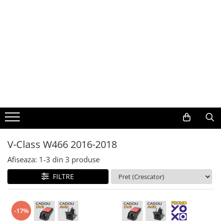
Toate Produsele
Navigații auto dedicate
Navigatii Dedicate
BMW
Volkswagen
V-Class W466 2016-2018
Audi
Afiseaza:
1-
3
din
3
produse
Mercedes Benz
FILTRE
Ford
-17%
Skoda