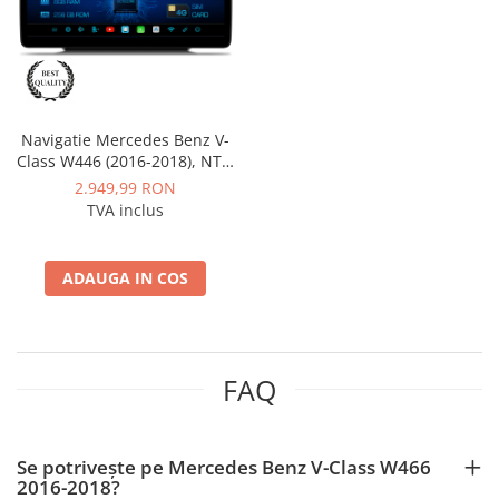
Nissan
Mitsubishi
Navigatie Mercedes Benz V-
Land Rover
Class W446 (2016-2018), NTG
5.0, Android, MB-Octacore,
2.949,99 RON
Mazda
8GB RAM + 256GB ROM, 12.3
TVA inclus
Inch - AD-BGMB1200850+AD-
BGRKITMB0053
Honda
ADAUGA IN COS
Citroen
Isuzu
FAQ
Chrysler
Subaru
Se potrivește pe Mercedes Benz V-Class W466
2016-2018?