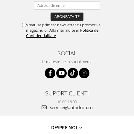
Rame adaptoare Dacia
Rame adaptoare Audi
Vreau sa primesc newsletter cu promotiile
magazinului. Afla mai multe in
Politica de
Rame adaptoare BMW
Confidentialitate
Rame adaptoare Seat
SOCIAL
Rame adaptoare Renault
Urmareste-ne in social media
Rame adaptoare Volvo
Rame adaptoare Honda
SUPORT CLIENTI
Rame Adaptoare Porsche
10:00-16:00
Service@autodrop.ro
Rame adaptoare Peugeot
Rame adaptoare Citroen
DESPRE NOI