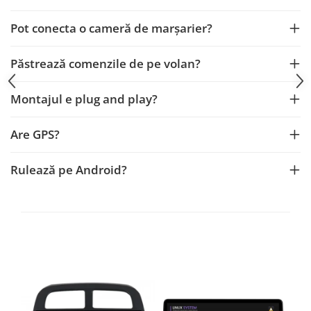
Smart
Pot conecta o cameră de marșarier?
Fiat
Păstrează comenzile de pe volan?
Jeep
Montajul e plug and play?
Volvo
Are GPS?
Iveco
Porsche
Rulează pe Android?
Ssangyong
Daihatsu
Dodge
Navigații auto universale