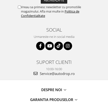
Rame adaptoare Daihatsu
Vreau sa primesc newsletter cu promotiile
magazinului. Afla mai multe in
Politica de
Confidentialitate
Rame adaptoare Mazda
Rame adaptoare Kia
SOCIAL
Urmareste-ne in social media
Rame adaptoare Alfa Romeo
Rame adaptoare Nissan
Rame adaptoare Fiat
SUPORT CLIENTI
10:00-16:00
Rame adaptoare Hyundai
Service@autodrop.ro
Rame adaptoare Chevrolet
DESPRE NOI
Rame adaptoare Mitsubishi
GARANTIA PRODUSELOR
Rame adaptoare Jeep