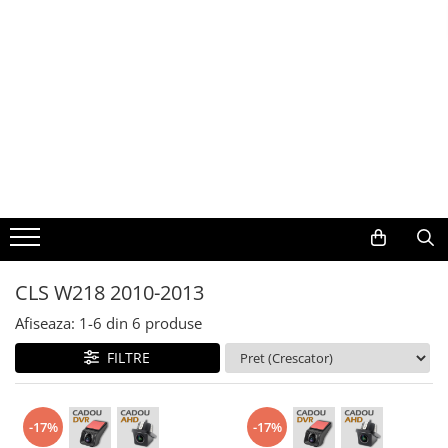
Toate Produsele
Navigații auto dedicate
Navigatii Dedicate
BMW
Volkswagen
CLS W218 2010-2013
Audi
Afiseaza:
1-
6
din
6
produse
Mercedes Benz
FILTRE
Ford
-17%
-17%
Skoda