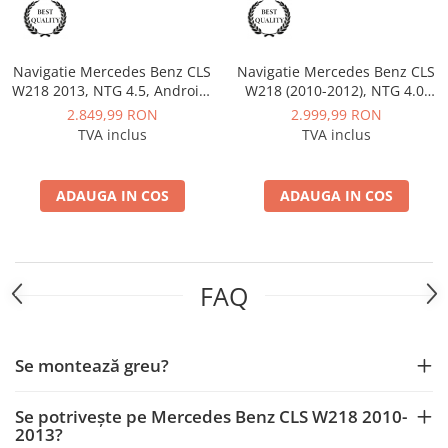
Smart
Fiat
Navigatie Mercedes Benz CLS
Navigatie Mercedes Benz CLS
W218 2013, NTG 4.5, Android,
W218 (2010-2012), NTG 4.0,
Jeep
MB-Octacore, 8GB RAM +
Android, MB-Octacore, 8GB
2.849,99 RON
2.999,99 RON
256GB ROM, 12.3 Inch - AD-
RAM + 256GB ROM, 12.3 Inch
TVA inclus
TVA inclus
BGMB1200845+AD-
- AD-BGMB1200840+AD-
Volvo
BGRKITMB012
BGRKITMB012
Iveco
ADAUGA IN COS
ADAUGA IN COS
Porsche
Ssangyong
FAQ
Daihatsu
Se montează greu?
Dodge
Se potrivește pe Mercedes Benz CLS W218 2010-
Navigații auto universale
2013?