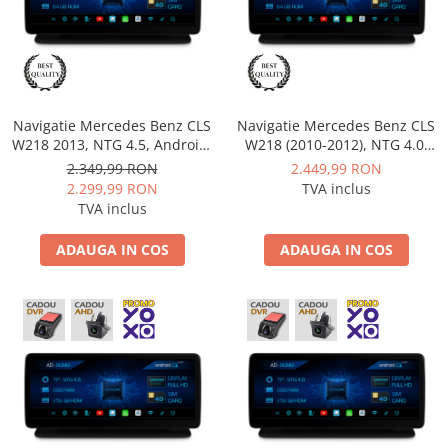
Nissan
Mitsubishi
Navigatie Mercedes Benz CLS
Navigatie Mercedes Benz CLS
Land Rover
W218 2013, NTG 4.5, Android,
W218 (2010-2012), NTG 4.0,
MB-Octacore, 4GB RAM +
Android, MB-Octacore, 4GB
2.349,99 RON
2.449,99 RON
Mazda
64GB ROM, 12.3 Inch - AD-
RAM + 64GB ROM, 12.3 Inch -
2.299,99 RON
TVA inclus
BGMB1200445+AD-
AD-BGMB1200440+AD-
TVA inclus
BGRKITMB012
BGRKITMB012
Honda
ADAUGA IN COS
ADAUGA IN COS
Citroen
Isuzu
Chrysler
Subaru