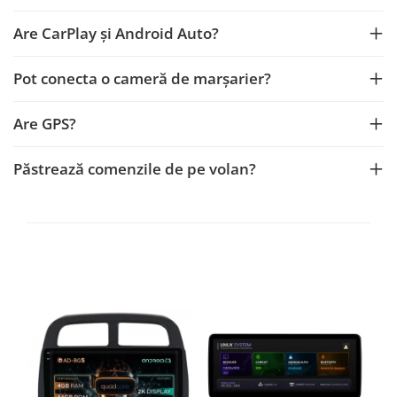
Navigații auto universale
Navigații universale 2DIN
Are CarPlay și Android Auto?
Navigații universale 1DIN
Pot conecta o cameră de marșarier?
Rame adaptoare auto
Rame adaptoare auto
Are GPS?
Rame adaptoare Volkswagen
Păstrează comenzile de pe volan?
Rame adaptoare Ford
Rame adaptoare M-Benz
Rame adaptoare Opel
Rame adaptoare Skoda
Rame adaptoare Suzuki