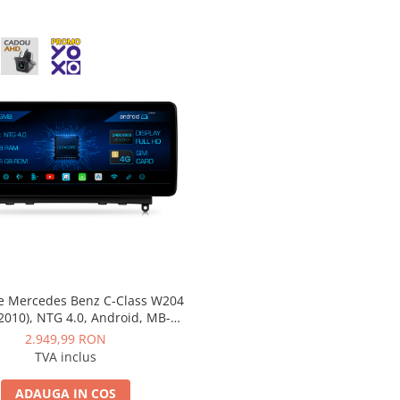
ie Mercedes Benz C-Class W204
2010), NTG 4.0, Android, MB-
e, 8GB RAM + 256GB ROM, 12.3
2.949,99 RON
h - AD-BGMB1200840+AD-
TVA inclus
BGRKITMB003
ADAUGA IN COS