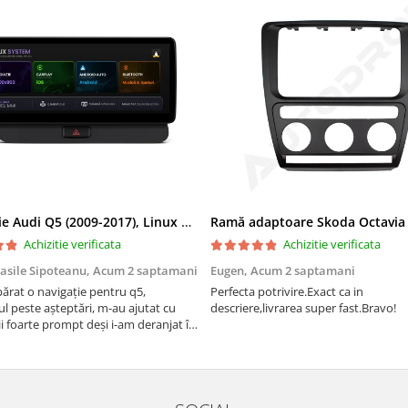
Navigatie Audi Q5 (2009-2017), Linux OS & OEM, MMI 3G, CarPlay & Android Auto Wireless, MirrorLink, Camera AHD, 12.3 Inch - AD-BGAALNXH+AD-BGRKITQ5002
Achizitie verificata
Achizitie verificata
asile Sipoteanu,
Acum 2 saptamani
Eugen,
Acum 2 saptamani
rat o navigație pentru q5,
Perfecta potrivire.Exact ca in
l peste așteptări, m-au ajutat cu
descriere,livrarea super fast.Bravo!
i foarte prompt deși i-am deranjat în
rânduri. Foarte serviabili, livrare
uport tehnic, totul impecabil, o să
i și pentru vi...