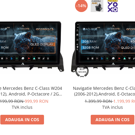
-14%
ie Mercedes Benz C-Class W204
Navigatie Mercedes Benz C-Cl
12), Android, P-Octacore / 2GB
(2006-2012),Android, E-Octaco
 + 32GB ROM, 9 Inch - AD-
RAM + 32GB ROM, 9 Inch -
.199,99 RON
999,99 RON
1.399,99 RON
1.199,99 
BGP9002+AD-BGRKIT419
BGE9002+AD-BGRKIT41
TVA inclus
TVA inclus
ADAUGA IN COS
ADAUGA IN COS