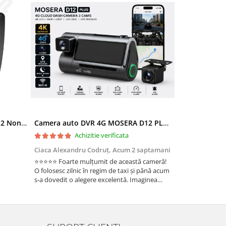
Ramă adaptoare Skoda Octavia 2 Non-Facelift (Auto A/C) 2004-2009 - fațetă 213×133 (RNS 510 / RCD 330), montaj dedicat
Camera auto DVR 4G MOSERA D12 PLUS, 3 camere, 4K UHD + Full HD + Full HD, Sony IMX415, GPS Tracking, WiFi 6, Night Vision IR, Cloud Live View, monitorizare parcare, aplicatie mobil + PC
Achizitie verificata
Ac
Ciaca Alexandru Codruț,
Acum 2 saptamani
Ciaca Alexandr
⭐⭐⭐⭐⭐ Foarte mulțumit de această cameră!
Sunt foarte mul
O folosesc zilnic în regim de taxi și până acum
folosesc zilnic î
s-a dovedit o alegere excelentă. Imaginea
a dovedit o ale
este foarte clară, atât ziua, cât și noaptea, iar
foarte clară, atâ
cele 3 camere oferă o acoperire completă a
camere oferă o 
ma...
Fun...