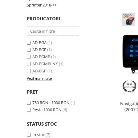
Smart
Sprinter 2018->>
Fiat
PRODUCATORI
Jeep
AD-BGA
(1)
Volvo
AD-BGE
(1)
AD-BGMB
(2)
Iveco
AD-BGMBLNX
(1)
AD-BGP
(1)
Porsche
Vezi mai multe
Ssangyong
PRET
Daihatsu
750 RON - 1000 RON
(1)
Navigat
(2007-
Peste 1000 RON
(6)
Octacor
Dodge
Inc
STATUS STOC
Navigații auto universale
In stoc
(7)