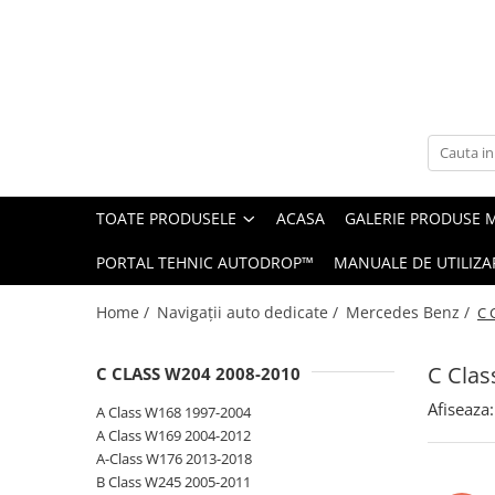
Toate Produsele
Navigații auto dedicate
Navigatii Dedicate
TOATE PRODUSELE
ACASA
GALERIE PRODUSE 
BMW
PORTAL TEHNIC AUTODROP™
MANUALE DE UTILIZA
Volkswagen
Home /
Navigații auto dedicate /
Mercedes Benz /
C 
Audi
C Clas
C CLASS W204 2008-2010
Mercedes Benz
Afiseaza:
A Class W168 1997-2004
Ford
A Class W169 2004-2012
A-Class W176 2013-2018
Skoda
B Class W245 2005-2011