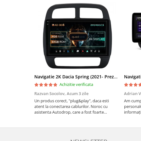
Rame adaptoare Dacia
Rame adaptoare Audi
Rame adaptoare BMW
Rame adaptoare Seat
Rame adaptoare Renault
Rame adaptoare Volvo
Navigatie 2K Dacia Spring (2021- Prezent), Android, S-Quadcore / 4GB RAM + 64GB ROM, 9.5 Inch - AD-BGS90042K+AD-BGRKIT366V4s
Achizitie verificata
Rame adaptoare Honda
Razvan Socolov,
Acum 3 zile
Adrian V
Un produs corect, "plug&play", daca esti
Am cumpă
Rame Adaptoare Porsche
atent la conectarea cablurilor. Noroc cu
personalu
asistenta Autodrop, care a fost foarte
informați
prietenoasa si dispusa sa ajute. M-a indrumat
repetate 
Rame adaptoare Peugeot
pas cu pas si mi-a atras atentia ca nu era
rapidă, s
conectat cablul de video de la camera OE...
revin la e
Rame adaptoare Citroen