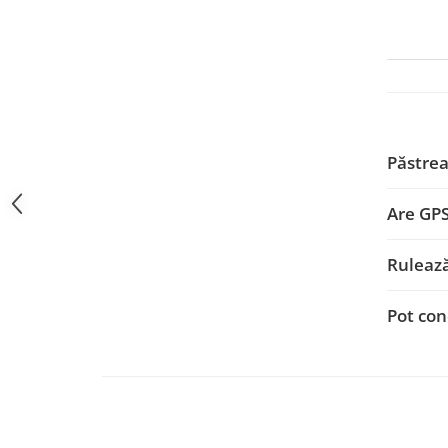
Navigații auto universale
Navigații universale 2DIN
Navigații universale 1DIN
Rame adaptoare auto
Rame adaptoare auto
Păstrea
Rame adaptoare Volkswagen
Are GP
Rame adaptoare Ford
Ruleaz
Rame adaptoare M-Benz
Pot con
Rame adaptoare Opel
Rame adaptoare Skoda
Rame adaptoare Suzuki