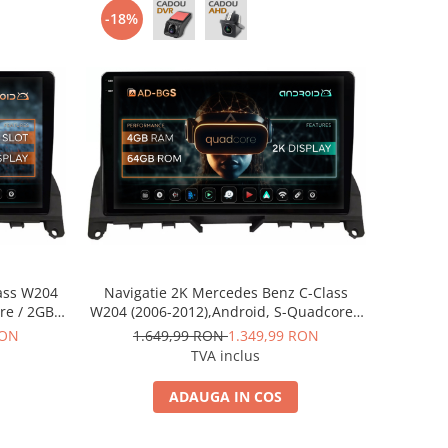
-18%
ass W204
Navigatie 2K Mercedes Benz C-Class
re / 2GB
W204 (2006-2012),Android, S-Quadcore /
 AD-
4GB RAM + 64GB ROM, 9.5 Inch - AD-
RON
1.649,99 RON
1.349,99 RON
9
BGS90042K+AD-BGRKIT419
TVA inclus
ADAUGA IN COS