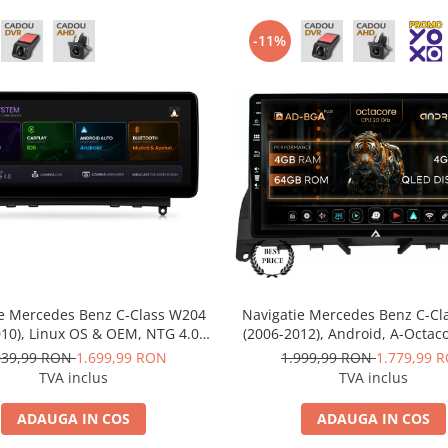
-11%
ie Mercedes Benz C-Class W204
Navigatie Mercedes Benz C-Cl
010), Linux OS & OEM, NTG 4.0,
(2006-2012), Android, A-Octac
ay & Android Auto Wireless,
RAM + 64GB ROM, 9 Inch -
039,99 RON
1.699,99 RON
1.999,99 RON
1.779,99 
nk, Camera AHD, 12.3 Inch - AD-
BGA9004+AD-BGRKIT4
TVA inclus
TVA inclus
LNX1240+AD-BGRKITMB003
ADAUGA IN COS
ADAUGA IN COS