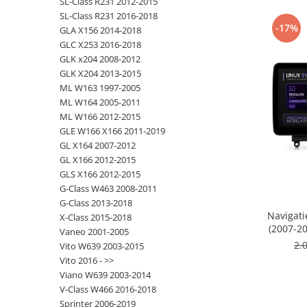
SL-Class R231 2012-2015
SL-Class R231 2016-2018
-17%
Nissan
GLA X156 2014-2018
GLC X253 2016-2018
GLK x204 2008-2012
Mitsubishi
GLK X204 2013-2015
ML W163 1997-2005
Land Rover
ML W164 2005-2011
ML W166 2012-2015
Mazda
GLE W166 X166 2011-2019
GL X164 2007-2012
Honda
GL X166 2012-2015
GLS X166 2012-2015
Citroen
G-Class W463 2008-2011
G-Class 2013-2018
Navigat
X-Class 2015-2018
Isuzu
(2007-2
Vaneo 2001-2005
CarPl
2.
Vito W639 2003-2015
Chrysler
MirrorLi
Vito 2016 - >>
BGMB
Viano W639 2003-2014
Subaru
V-Class W466 2016-2018
Sprinter 2006-2019