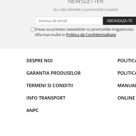
NEWSLETTER
Rame adaptoare Daihatsu
Nu rata ofertele si promotiile noastre
Rame adaptoare Mazda
Vreau sa primesc newsletter cu promotiile magazinului.
Afla mai multe in
Politica de Confidentialitate
Rame adaptoare Kia
Rame adaptoare Alfa Romeo
DESPRE NOI
POLITIC
Rame adaptoare Nissan
GARANTIA PRODUSELOR
POLITIC
Rame adaptoare Fiat
TERMENI SI CONDITII
MANUALE
Rame adaptoare Hyundai
INFO TRANSPORT
ONLINE
Rame adaptoare Chevrolet
ANPC
Rame adaptoare Mitsubishi
Rame adaptoare Jeep