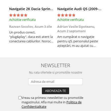
Rame adaptoare Dodge
Navigatie 2K Dacia Spring (2021- Prezent), Android, S-Quadcore / 4GB RAM + 64GB ROM, 9.5 Inch - AD-BGS90042K+AD-BGRKIT366V4s
Navigatie Audi Q5 (2009-2017), Linux OS & OEM, MMI 3G, CarPlay & Android Auto Wireless, MirrorLink, Camera AHD, 12.3 Inch - AD-BGAALNXH+AD-BGRKITQ5002
Achizitie verificata
Achizitie verificata
Achi
Rame adaptoare Chrysler
Razvan Socolov,
Acum 3 zile
Adrian Vasile Sipoteanu,
Eug
Acum 2 saptamani
Rame adaptoare Isuzu
Un produs corect,
Perf
"plug&play", daca esti atent la
Am cumpărat o navigație
desc
conectarea cablurilor. Noroc
pentru q5, personalul peste
fast
Rame adaptoare Subaru
cu asistenta Autodrop, care a
așteptări, m-au ajutat cu
fost foarte prietenoasa si
informații foarte prompt deși
Rame adaptoare Iveco
dispusa sa ajute. M-a
i-am deranjat în repetate
indrumat pas cu pas si mi-a
rânduri. Foarte serviabili,
atras atentia ca nu era
livrare rapidă, suport tehnic,
NEWSLETTER
Rame adaptoare Smart
conectat cablul de video de la
totul impecabil, o să revin la ei
camera OE...
Nu rata ofertele si promotiile noastre
și pentru vi...
Rame adaptoare Land Rover
Rame adaptoare Ssangyong
Rame adaptoare Hummer
Vreau sa primesc newsletter cu promotiile
magazinului. Afla mai multe in
Politica de
Camere marșarier auto
Confidentialitate