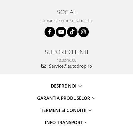
Camere marșarier auto
SOCIAL
Camere marșarier universale
Urmareste-ne in social media
Camere Skoda
Camere Volkswagen
SUPORT CLIENTI
Camere Mercedes Benz
10:00-16:00
Service@autodrop.ro
Camere Audi
Camere BMW
DESPRE NOI
GARANTIA PRODUSELOR
Camere Ford
TERMENI SI CONDITII
Camere Opel
INFO TRANSPORT
Camere Iveco