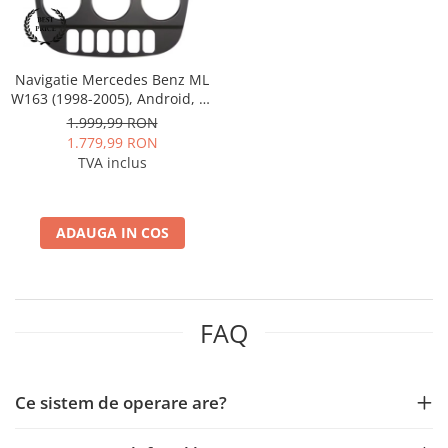
Rame adaptoare Dacia
Rame adaptoare Audi
Navigatie Mercedes Benz ML
W163 (1998-2005), Android, A-
Rame adaptoare BMW
Octacore / 4GB RAM + 64GB
1.999,99 RON
ROM, 9 Inch - AD-
1.779,99 RON
Rame adaptoare Seat
BGRKIT405V3
TVA inclus
Rame adaptoare Renault
ADAUGA IN COS
Rame adaptoare Volvo
Rame adaptoare Honda
FAQ
Rame Adaptoare Porsche
Rame adaptoare Peugeot
Ce sistem de operare are?
Rame adaptoare Citroen