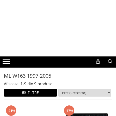
Toate Produsele
Navigații auto dedicate
Navigatii Dedicate
BMW
Volkswagen
ML W163 1997-2005
Audi
Afiseaza:
1-
9
din
9
produse
Mercedes Benz
FILTRE
Ford
-21%
-17%
Skoda