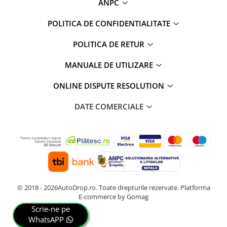
ANPC
Camere Renault
POLITICA DE CONFIDENTIALITATE
Camere Fiat
POLITICA DE RETUR
Camere Citroen
MANUALE DE UTILIZARE
Camere Peugeot
ONLINE DISPUTE RESOLUTION
Camere Fiat
DATE COMERCIALE
Camere înregistrare trafic
Accesorii multimedia
Conectică Auto
© 2018 - 2026AutoDrop.ro. Toate drepturile rezervate.
Platforma
Conectică Auto
E-commerce by Gomag
Scrie-ne pe
Conectică Audi
WhatsAPP