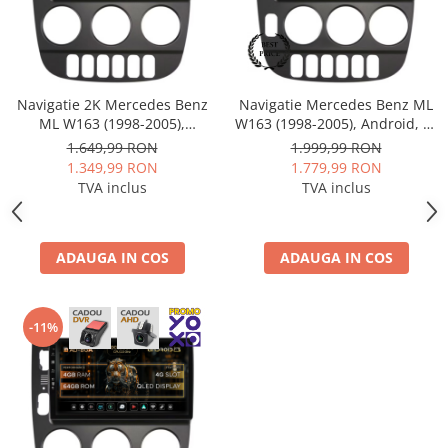
Navigații auto universale
Navigații universale 2DIN
Navigații universale 1DIN
Navigatie 2K Mercedes Benz
Navigatie Mercedes Benz ML
Rame adaptoare auto
ML W163 (1998-2005),
W163 (1998-2005), Android, A-
Rame adaptoare auto
Android, S-Quadcore / 4GB
Octacore / 4GB RAM + 64GB
1.649,99 RON
1.999,99 RON
RAM + 64GB ROM, 9.5 Inch -
ROM, 9 Inch - AD-
1.349,99 RON
1.779,99 RON
AD-BGS90042K+AD-
BGA9004+AD-BGRKIT405V2
Rame adaptoare Volkswagen
TVA inclus
TVA inclus
BGRKIT405V3
Rame adaptoare Ford
ADAUGA IN COS
ADAUGA IN COS
Rame adaptoare M-Benz
Rame adaptoare Opel
-11%
Rame adaptoare Skoda
Rame adaptoare Suzuki